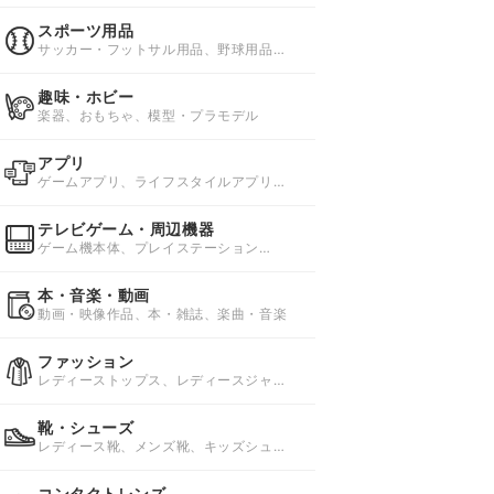
スポーツ用品
サッカー・フットサル用品、野球用品、
ソフトボール用品
趣味・ホビー
楽器、おもちゃ、模型・プラモデル
アプリ
ゲームアプリ、ライフスタイルアプリ、
ビジネスアプリ
テレビゲーム・周辺機器
ゲーム機本体、プレイステーション
4(PS4)ソフト、プレイステーション
3(PS3)ソフト
本・音楽・動画
動画・映像作品、本・雑誌、楽曲・音楽
ファッション
レディーストップス、レディースジャケ
ット・アウター、レディースボトムス
靴・シューズ
レディース靴、メンズ靴、キッズシュー
ズ・子供靴
コンタクトレンズ