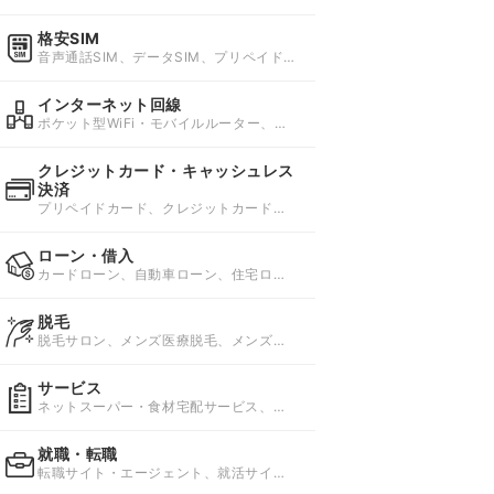
貨・消耗品
格安SIM
音声通話SIM、データSIM、プリペイド
SIM
インターネット回線
ポケット型WiFi・モバイルルーター、ホ
ームルーター、国内レンタルWi-Fi
クレジットカード・キャッシュレス
決済
プリペイドカード、クレジットカード、
スマホ決済
ローン・借入
カードローン、自動車ローン、住宅ロー
ン
脱毛
脱毛サロン、メンズ医療脱毛、メンズ脱
毛サロン
サービス
ネットスーパー・食材宅配サービス、資
格スクール、レンタル・リース
就職・転職
転職サイト・エージェント、就活サイ
ト・エージェント、バイト求人