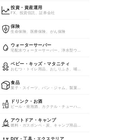
投資・資産運用
FX、投資信託、証券会社
保険
生命保険、医療保険、がん保険
ウォーターサーバー
宅配水ウォーターサーバー、浄水型ウォ
ーターサーバー、ペットボトルウォータ
ーサーバー
ベビー・キッズ・マタニティ
おむつ・トイレ用品、おしりふき、哺乳
びん・授乳用品
食品
菓子・スイーツ、パン・ジャム、製菓・
製パン材料
ドリンク・お酒
ビール・発泡酒、カクテル・チューハイ
(サワー)、ワイン
アウトドア・キャンプ
燃料・ガスボンベ・炭、キャンプ用品、
キャンプ用ベッド・コット
DIY・工具・エクステリア