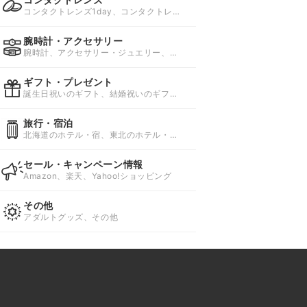
コンタクトレンズ1day、コンタクトレン
ズ1week、コンタクトレンズ2week
腕時計・アクセサリー
腕時計、アクセサリー・ジュエリー、ワ
インディングマシーン
ギフト・プレゼント
誕生日祝いのギフト、結婚祝いのギフ
ト、仕事のギフト
旅行・宿泊
北海道のホテル・宿、東北のホテル・
宿、関東のホテル・宿
セール・キャンペーン情報
Amazon、楽天、Yahoo!ショッピング
その他
アダルトグッズ、その他