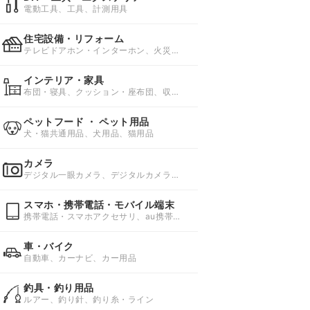
電動工具、工具、計測用具
住宅設備・リフォーム
テレビドアホン・インターホン、火災警
報器、ガスコンロ
インテリア・家具
布団・寝具、クッション・座布団、収納
家具・収納用品
ペットフード ・ ペット用品
犬・猫共通用品、犬用品、猫用品
カメラ
デジタル一眼カメラ、デジタルカメラ、
天体望遠鏡
スマホ・携帯電話・モバイル端末
携帯電話・スマホアクセサリ、au携帯電
話、docomo携帯電話
車・バイク
自動車、カーナビ、カー用品
釣具・釣り用品
ルアー、釣り針、釣り糸・ライン