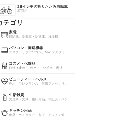
26インチの折りたたみ自転車
27商品
カテゴリ
家電
掃除機、冷蔵庫・冷凍庫、洗濯機
パソコン・周辺機器
デスクトップパソコン、Macデスクトッ
プ、ノートパソコン
コスメ・化粧品
日焼け止め・UVケア、化粧水、乳液
ビューティー・ヘルス
香水・フレグランス、健康アクセサリ
ー、健康グッズ
生活雑貨
文房具・文具、旅行用品、筆記具・ペン
キッチン用品
食器・カトラリー、包丁、キッチン雑