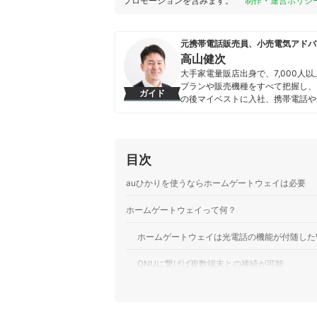
プロモーションを含みます。
制作・運営ポリシ
元携帯電話販売員、小売電気アドバ
高山健次
大手家電量販店出身で、7,000
プランや販売機種をすべて把握し、
ガイド
の後マイベストに入社、携帯電話や
を専門に担当しており、格安SIM
行うとともに、モバイルだけでなく
している。 また通信サービスだけ
直しのガイドもしている。
目次
高山健次のプロフィール
auひかりを使うならホームゲートウェイは必要
ホームゲートウェイって何？
ホームゲートウェイは光電話の機能が付随したWi
ONUに繋げば複数端末との接続が可能
auスマートバリューか自宅セット割を適用す