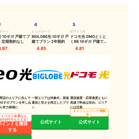
4
5
テージ
ビッグローブ
NTTドコモ
光 10ギガ 戸建てプ
BIGLOBE光 10ギガ 戸
ドコモ光 GMOとくと
 定期契約なし
建てプラン 2年契約
くBB 10ギガ 戸建てプ
ラン 2年契約
メリット
4.87
4.85
4.81
周辺のエリアに住んで
一部エリアは対象外。高速
通信速度・応答速度ともに
10ギガプランを申し込
通信と安さを両立したプラ
高速で料金は安め。エリア
？ "
ら有力候補に
ン
には注意
キャッシュバック増額
中！
マイベスト会員なら
るには？
,000円分もらえる!
公式サイト
公式サイト
ポイントを獲得
する
記事もチェック