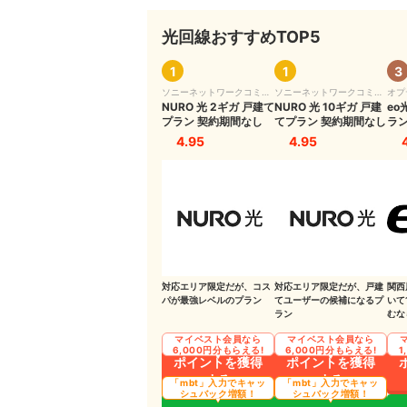
auひかりで自前のWi-Fiルーターを使う方法
光回線おすすめTOP5
auひかりで自前のWi-Fiルーターを使うメリット
Wi-Fiルーターを自由に選べる
1
1
3
ソニーネットワークコミュ
ソニーネットワークコミュ
オプ
毎月660円払う必要がない
ニケーションズ
NURO 光 2ギガ 戸建て
ニケーションズ
NURO 光 10ギガ 戸建
eo
プラン 契約期間なし
てプラン 契約期間なし
ラン
auひかりで自前のWi-Fiルーターを使うときのデ
4.95
4.95
使用機器が1つ増えてしまう
自分に合うWi-Fiルーターを探す必要がある
auひかりに関するよくある質問
auひかりの契約期間は？
対応エリア限定だが、コス
対応エリア限定だが、戸建
関西
パが最強レベルのプラン
てユーザーの候補になるプ
いて
auひかりのWi-Fiが繋がりにくいときの対処法は
ラン
むな
マイベスト会員なら
マイベスト会員なら
ホームゲートウェイのルーター機能をオフにす
6,000円分もらえる!
6,000円分もらえる!
1
ポイントを獲得
ポイントを獲得
する
する
インターネット回線を比較検討したい人は以下の
「mbt」入力でキャッ
「mbt」入力でキャッ
シュバック増額！
シュバック増額！