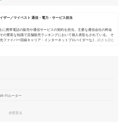
ー
イザー／マイベスト 通信・電力・サービス担当
人以上に携帯電話の販売や通信サービスの契約を担当。主要な通信会社の料金
その豊富な知識で店舗販売ランキングにおいて個人表彰もされている。 そ
光ファイバー回線キャリア・インターネットプロバイダーなどの通信会社
…続きを読む
やホームルーターを実際に回線契約し各社の料金プランや通信速度の比較を
10社以上の戸建て・マンション向けの光回線の通信速度・速度制限も調査
でなく、ファイナンシャルプランナーの視点含めて電気代など固定費支出見
-Fiルーター
全部見る
れば割引が受けられる