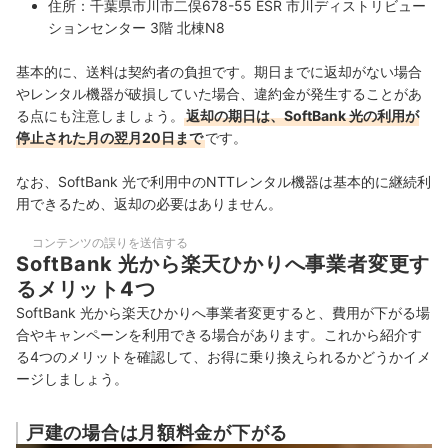
住所：千葉県市川市二俣678-55 ESR 市川ディストリビュー
ションセンター 3階 北棟N8
基本的に、送料は契約者の負担です。期日までに返却がない場合
やレンタル機器が破損していた場合、違約金が発生することがあ
る点にも注意しましょう。
返却の期日は、SoftBank 光の利用が
停止された月の翌月20日まで
です。
なお、SoftBank 光で利用中のNTTレンタル機器は基本的に継続利
用できるため、返却の必要はありません。
コンテンツの誤りを送信する
SoftBank 光から楽天ひかりへ事業者変更す
るメリット4つ
SoftBank 光から楽天ひかりへ事業者変更すると、費用が下がる場
合やキャンペーンを利用できる場合があります。これから紹介す
る4つのメリットを確認して、お得に乗り換えられるかどうかイメ
ージしましょう。
戸建の場合は月額料金が下がる