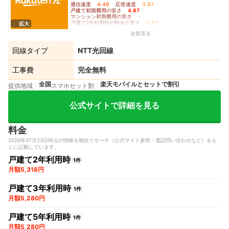
通信速度
4.46
｜
応答速度
3.87
｜
戸建て初期費用の安さ
4.87
｜
マンション初期費用の安さ
-
｜
戸建て2年利用時の料金の安さ
3.86
｜
拡大
戸建て3年利用時の料金の安さ
4.48
｜
全部見る
戸建て5年利用時の料金の安さ
3.96
｜
マンション2年利用時の料金の安さ
-
｜
マンション3年利用時の料金の安さ
-
｜
回線タイプ
NTT光回線
マンション5年利用時の料金の安さ
-
｜
Wi-Fiルーターレンタルの充実度
3.85
工事費
完全無料
全国
楽天モバイルとセットで割引
提供地域
スマホセット割
公式サイトで詳細を見る
料金
2026年07月23日時点の情報を独自リサーチ（公式サイト参照・電話問い合わせなど）をも
とに記載しています。
戸建て2年利用時
1件
月額5,318円
戸建て3年利用時
1件
月額5,280円
戸建て5年利用時
1件
月額5,280円