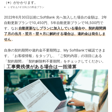
（※）がかかります。
いずれも1ギガ向けの料金プラン
2022年6月30日以前にSoftBank 光へ加入した場合の金額は、2年
自動更新プランで10,450円、5年自動更新プランで16,500円で
す。
なお
自動更新なしプランに加入している場合や、契約期間満
了月の当月・翌月・翌々月に解約する場合は、違約金は発生しま
せん
。
自身の契約期間や違約金不要期間は、My SoftBankで確認できま
す
。「お客様情報」をタップし、「ご契約内容」の項目にある
「契約期間」「契約解除料不要期間」をチェックしてください。
工事費残債がある場合は一括清算