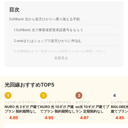
ア・インターネットプロバイダーなどの通信会社を専門
目次
に担当しており、格安SIMやホームルーターを実際に回線
契約し各社の料金プランや通信速度の比較を行うととも
SoftBank 光から楽天ひかりへ乗り換える手順
に、モバイルだけでなく10社以上の戸建て・マンション
向けの光回線の通信速度・速度制限も調査している。 ま
1.SoftBank 光で事業者変更承諾番号をもらう
た通信サービスだけでなく、ファイナンシャルプランナ
ーの視点含めて電気代など固定費支出見直しのガイドも
している。
2.webまたはショップで楽天ひかりに申込む
高山健次のプロフィール
3.利用開始までに楽天ひかりの対応ルーターを用意しておく
全部見る
4.インターネット接続設定ガイドに沿って設定をする
5.SoftBank 光のレンタル機器を返却する
光回線おすすめTOP5
SoftBank 光から楽天ひかりへ事業者変更するメリット4つ
戸建の場合は月額料金が下がる
1
1
3
4
ソニーネットワークコミュ
ソニーネットワークコミュ
オプテージ
ビッグローブ
開通工事不要！条件つきで電話番号も引き継げる
ニケーションズ
NURO 光 2ギガ 戸建て
ニケーションズ
NURO 光 10ギガ 戸建
eo光 10ギガ 戸建てプ
BIGLOBE
プラン 契約期間なし
てプラン 契約期間なし
ラン 定期契約なし
建てプラン
楽天ひかりのキャンペーン期間中ならお得に乗り換えが可能
4.95
4.95
4.87
4.85
楽天ポイントが貯まりやすくなる