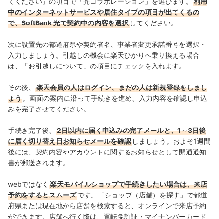
てください」の項目で「光コラボレーション」を選びます。
利用
中のインターネットサービスや居住タイプの項目が出てくるの
で、SoftBank 光で契約中の内容を選択
してください。
次に設置先の都道府県や契約者名、事業者変更承諾番号を選択・
入力しましょう。引越しの機会に楽天ひかりへ乗り換える場合
は、「お引越しについて」の項目にチェックを入れます。
その後、
楽天会員の人はログイン、まだの人は新規登録をしまし
ょう
。画面の案内に沿って手続きを進め、入力内容を確認し申込
みを完了させてください。
手続き完了後、
2日以内に届く申込みの完了メールと、1～3日後
に届く切り替え日お知らせメールを確認
しましょう。およそ1週間
後には、契約内容やアカウントに関するお知らせとして開通通知
書が郵送されます。
webではなく
楽天モバイルショップで手続きしたい場合は、来店
予約をするとスムーズ
です。「ショップ（店舗）を探す」で都道
府県または現在地から店舗を検索すると、オンラインで来店予約
ができます。
店舗へ行く際は、運転免許証・マイナンバーカード