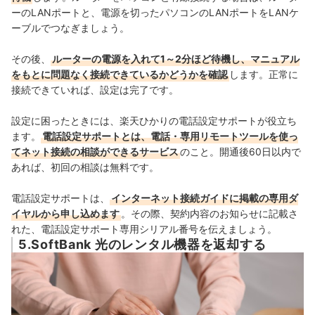
ーのLANポートと、電源を切ったパソコンのLANポートを
LANケ
ーブルでつなぎましょう。
その後、
ルーターの電源を入れて1～2分ほど待機し、マニュアル
をもとに問題なく接続できているかどうかを確認
します。正常に
接続できていれば、設定は完了です。
設定に困ったときには、楽天ひかりの電話設定サポートが役立ち
ます。
電話設定サポートとは、電話・専用リモートツールを使っ
てネット接続の相談ができるサービス
のこと。
開通後60日以内で
あれば、初回の相談は無料です。
電話設定サポートは、
インターネット接続ガイドに掲載の専用ダ
イヤルから申し込めます
。その際、契約内容のお知らせに記載さ
れた、電話設定サポート専用シリアル番号を伝えましょう。
5.SoftBank 光のレンタル機器を返却する