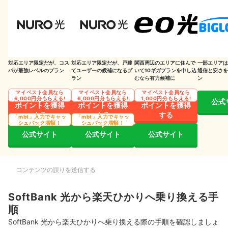
楽天ひかりへ切り替える際に注意したい5つのポイント
解約期間によっては違約金が発生する
工事費残債がある場合は一括清算
対応エリア限定だが、コス
対応エリア限定だが、戸建
関西周辺のエリアに住んで
一部エリアは
パが最強レベルのプラン
てユーザーの候補になるプ
いて10ギガプランを申し込
通信と安さを
SoftBank 光・楽天ひかりともに事務手数料がかかる
ラン
むなら有力候補に
ン
マイベスト会員なら
マイベスト会員なら
マイベスト会員なら
ソフトバンクスマホとのセット割が利用できない
6,000円分もらえる!
6,000円分もらえる!
1,000円分もらえる!
公式
ポイントを獲得
ポイントを獲得
ポイントを獲得
する
する
する
Yahoo! BBメールのアドレスが使えなくなる
「mbt」入力でキャッ
「mbt」入力でキャッ
シュバック増額！
シュバック増額！
公式サイト
公式サイト
公式サイト
楽天ひかりに申し込むなら？速度や料金を徹底検証したコンテンツをチ
ェック
他社を検討するならおすすめの光回線サービスに注目しよう
コンテンツの誤りを送信する
楽天ひかりを詳しく知りたい人はこちらの情報もチェック
SoftBank 光から楽天ひかりへ乗り換える手
順
SoftBank 光から楽天ひかりへ乗り換える際の手順を確認しましょ