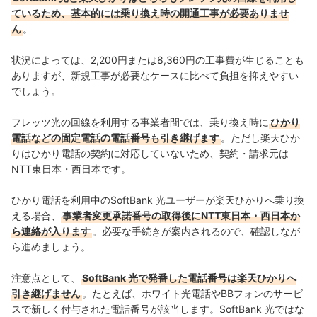
ているため、基本的には乗り換え時の開通工事が必要ありませ
ん
。
状況によっては、2,200円または8,360円の工事費が生じることも
ありますが、新規工事が必要なケースに比べて負担を抑えやすい
でしょう。
フレッツ光の回線を利用する事業者間では、乗り換え時に
ひかり
電話などの固定電話の電話番号も引き継げます
。ただし楽天ひか
りはひかり電話の契約に対応していないため、契約・請求元は
NTT東日本・西日本です。
ひかり電話を利用中のSoftBank 光ユーザーが楽天ひかりへ乗り換
える場合、
事業者変更承諾番号の取得後にNTT東日本・西日本か
ら連絡が入ります
。必要な手続きが案内されるので、確認しなが
ら進めましょう。
注意点として、
SoftBank 光で発番した電話番号は楽天ひかりへ
引き継げません
。たとえば、ホワイト光電話やBBフォンのサービ
スで新しく付与された電話番号が該当します。SoftBank 光ではな