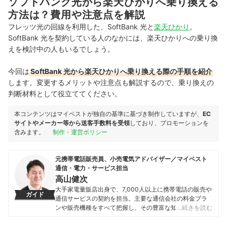
ソフトバンク光から楽天ひかりへ乗り換える
方法は？費用や注意点を解説
フレッツ光の回線を利用した、SoftBank 光と
楽天ひかり
。
SoftBank 光を契約している人のなかには、楽天ひかりへの乗り換
えを検討中の人もいるでしょう。
今回は
SoftBank 光から楽天ひかりへ乗り換える際の手順を紹介
します。変更するメリットや注意点も解説するので、乗り換えの
判断材料として役立ててください。
本コンテンツはマイベストが独自の基準に基づき制作していますが、
EC
サイトやメーカー等から送客手数料を受領
しており、プロモーションを
含みます。
制作・運営ポリシー
元携帯電話販売員、小売電気アドバイザー／マイベスト
通信・電力・サービス担当
高山健次
大手家電量販店出身で、7,000人以上に携帯電話の販売や
ガイド
通信サービスの契約を担当。主要な通信会社の料金プラ
ンや販売機種をすべて把握し、その豊富な知識で店舗販
…続きを読む
売ランキングにおいて個人表彰もされている。 その後マ
イベストに入社、携帯電話や光ファイバー回線キャリ