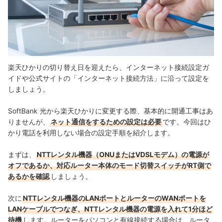
楽天ひかりの切り替え日を迎えたら、インターネット接続設定ガ
イドや
公式サイトの「
インターネット接続方法
」
に沿って設定を
しましょう
。
SoftBank 光から楽天ひかりに変更する際、基本的に開通工事はあ
りませんが、
ネット通信をするための設定は必要
です。
今回はひ
かり電話を利用しない場合の設定手順を紹介します。
まずは、
NTTレンタル機器（ONUまたはVDSLモデム）の電源が
オフであるか、対応ルーター本体のモード切替スイッチがRT側で
あるかを確認
しましょう。
次に
NTTレンタル機器のLANポートとルーターのWANポートを
LANケーブルでつなぎ、NTTレンタル機器の電源を入れて1分ほど
待機
します。
ルーターをパソコンと有線接続する場合は、ルータ