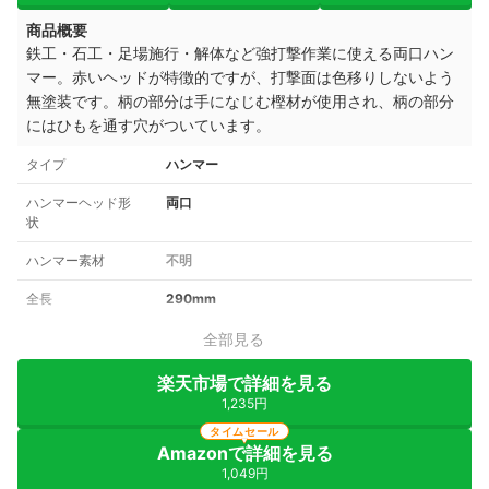
商品概要
鉄工・石工・足場施行・解体など強打撃作業に使える両口ハン
マー。
赤いヘッドが特徴的ですが、打撃面は色移りしないよう
無塗装です。柄の部分は手になじむ樫材が使用され、
柄の部分
にはひもを通す穴がついています。
タイプ
ハンマー
ハンマーヘッド形
両口
状
ハンマー素材
不明
全長
290mm
全部見る
楽天市場で詳細を見る
1,235円
タイムセール
Amazonで詳細を見る
1,049円