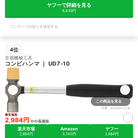
ヤフーで詳細を見る
6,439円
コンテンツの誤りを送信する
4位
京都機械工具
コンビハンマ
｜
UD7-10
この商品を見る
出典：
amazon.co.jp
最安価格
2,984円
やや高価格
楽天市場
Amazon
ヤフー
2,984円
3,740円
2,984円