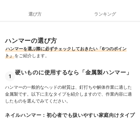
5
ヘッドの形状を選ぶ
選び方
ランキング
6
重さは、片手で振っても疲れないものを
ハンマー全15商品おすすめ人気ランキング
ハンマーの選び方
ハンマーの売れ筋ランキングもチェック！
ハンマーを選ぶ際に必ずチェックしておきたい「6つのポイン
ト」
をご紹介します。
硬いものに使用するなら「金属製ハンマー」
1
ハンマーの一般的なヘッドの材質は、釘打ちや解体作業に適した
金属製です。以下に主なタイプを紹介しますので、作業内容に適
したものを選んでみてください。
ネイルハンマー：初心者でも扱いやすい家庭向けタイプ