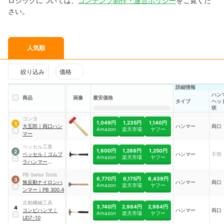
ロジックについては、
コンテンツ制作・運営ポリシー
をご覧くだ
さい。
人気順
絞り込み
価格
詳細情報
ハン
商品
画像
最安価格
タイプ
ヘッ
状
コンヨ
1,049円
1,235円
1,140円
1
大五郎
｜
両口ハン
ハンマー
両口
Amazon
楽天市場
ヤフー
マー
ベッセル工業
1,600円
1,288円
1,250円
2
ベッセル
｜
ゴムプ
ハンマー
不明
Amazon
楽天市場
ヤフー
ラハンマー
No.77-10
PB Swiss Tools
6,770円
6,175円
6,439円
3
無反動ナイロンハ
ハンマー
両口
Amazon
楽天市場
ヤフー
ンマー
｜
PB 300.4
京都機械工具
3,740円
2,984円
2,984円
4
コンビハンマ
｜
ハンマー
両口
Amazon
楽天市場
ヤフー
UD7-10