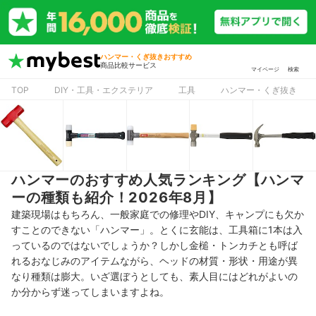
ハンマー・くぎ抜きおすすめ
商品比較サービス
マイページ
検索
TOP
DIY・工具・エクステリア
工具
ハンマー・くぎ抜き
ハンマーのおすすめ人気ランキング【ハンマ
ーの種類も紹介！2026年8月】
建築現場はもちろん、一般家庭での修理やDIY、キャンプにも欠か
すことのできない「ハンマー」。とくに玄能は、工具箱に1本は入
っているのではないでしょうか？しかし金槌・トンカチとも呼ば
れるおなじみのアイテムながら、ヘッドの材質・形状・用途が異
なり種類は膨大。いざ選ぼうとしても、素人目にはどれがよいの
か分からず迷ってしまいますよね。