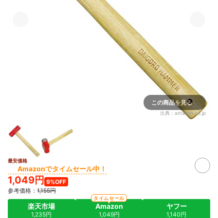
この商品を見る
出典：
amazon.co.jp
最安価格
Amazonでタイムセール中！
1,049円
9%OFF
参考価格：
1,155円
タイムセール
楽天市場
Amazon
ヤフー
1,235円
1,049円
1,140円