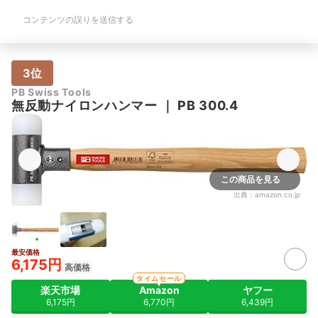
コンテンツの誤りを送信する
3位
PB Swiss Tools
無反動ナイロンハンマー
｜
PB 300.4
この商品を見る
出典：
amazon.co.jp
最安価格
6,175円
高価格
タイムセール
楽天市場
Amazon
ヤフー
6,175円
6,770円
6,439円