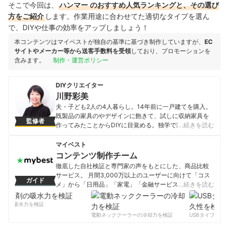
そこで今回は、
ハンマー
のおすすめ人気ランキングと、その選び
方をご紹介
します。作業用途に合わせてた適切なタイプを選ん
で、DIYや仕事の効率をアップしましょう！
本コンテンツはマイベストが独自の基準に基づき制作していますが、
EC
サイトやメーカー等から送客手数料を受領
しており、プロモーションを
含みます。
制作・運営ポリシー
DIYクリエイター
川野彩美
夫・子ども2人の4人暮らし。14年前に一戸建てを購入。
既製品の家具のやデザインに飽きて、試しに収納家具を
監修者
作ってみたことからDIYに目覚める。独学で家具などの木
…続きを読む
工小物作りやガーデニングなどセルフリノベーションを
しながらそのときどきのライフスタイルに合わせて家族
マイベスト
の居心地のよい家作りをしている。DIY記事執筆や監修、
コンテンツ制作チーム
ハンドメイドイベントなどに出店。Instagramにてインテ
徹底した自社検証と専門家の声をもとにした、商品比較
リアや木工作品など紹介しています。
サービス。 月間3,000万以上のユーザーに向けて「コス
ガイド
川野彩美のプロフィール
メ」から「日用品」「家電」「金融サービス」まで、ベ
…続きを読む
ストな商品を選んでもらうために、毎日コンテンツを制
作中。
剤の吸水力を検証
コンテンツ制作チームのプロフィール
電動ネッククーラーの冷却力を検証
USBタイプCケー