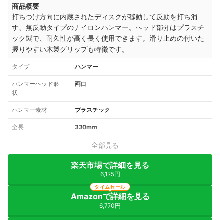
商品概要
打ちつけ方向に内蔵されたディスクが移動して反動を打ち消
す、無反動タイプのナイロンハンマー。ヘッド部分はプラスチ
ック製で、耐久性が高く長く使用できます。滑り止めの付いた
握りやすい木製グリップも特徴です。
タイプ
ハンマー
ハンマーヘッド形
両口
状
ハンマー素材
プラスチック
全長
330mm
全部見る
楽天市場で詳細を見る
6,175円
タイムセール
Amazonで詳細を見る
6,770円