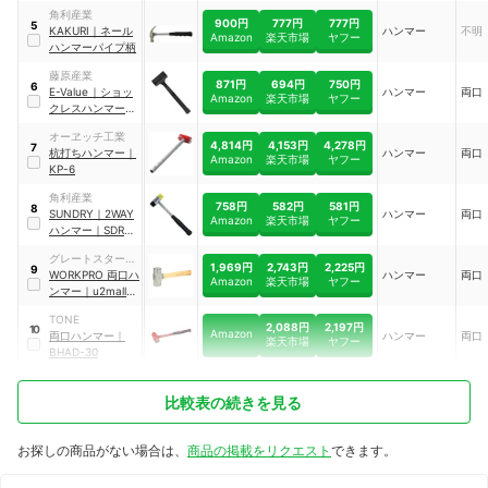
角利産業
900円
777円
777円
5
KAKURI
｜
ネール
ハンマー
不明
Amazon
楽天市場
ヤフー
ハンマーパイプ柄
藤原産業
871円
694円
750円
6
E-Value
｜
ショッ
ハンマー
両口
Amazon
楽天市場
ヤフー
クレスハンマー
PVC
｜
EV-42
オーヱッチ工業
4,814円
4,153円
4,278円
7
杭打ちハンマー
｜
ハンマー
両口
Amazon
楽天市場
ヤフー
KP-6
角利産業
758円
582円
581円
8
SUNDRY
｜
2WAY
ハンマー
両口
Amazon
楽天市場
ヤフー
ハンマー
｜
SDR-
37
グレートスター ジ
1,969円
2,743円
2,225円
9
ャパン
WORKPRO 両口ハ
ハンマー
両口
Amazon
楽天市場
ヤフー
ンマー
｜
u2mall-
b01fa4gf04
TONE
2,088円
2,197円
10
Amazon
両口ハンマー
｜
ハンマー
両口
楽天市場
ヤフー
BHAD-30
比較表の続きを見る
お探しの商品がない場合は、
商品の掲載をリクエスト
できます。