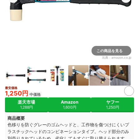
この商品を見る
出典：
amazon.co.jp
最安価格
2+
1,250円
中価格
楽天市場
Amazon
ヤフー
1,288円
1,600円
1,250円
商品概要
色移りを防ぐグレーのゴムヘッドと、工作物を傷つけにくいプ
ラスチックヘッドのコンビネーションタイプ。ヘッド部分のみ
別売りされているため、劣化してもすぐに取り替えられます