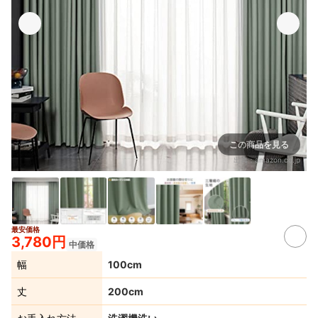
この商品を見る
出典：
amazon.co.jp
最安価格
3,780円
中価格
幅
100cm
丈
200cm