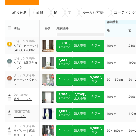
絞り込み
価格
幅
丈
お手入れ方法
コーティング
詳細情報
商品
画像
最安価格
幅
丈
ガイセンス商事
3,931円
1
楽天市場
ヤフー
AIFY
｜
カーテン
｜
100cm
230
Amazon
JABG3AR6P02
ガイセンス商事
2,443円
2
楽天市場
ヤフー
AIFY
｜
1級遮光カ
100cm
190
Amazon
ーテン
グラムスタイル
6,980円
3
Amazon
楽天市場
カーテン 4枚セッ
80～150cm
80～
ヤフー
ト
3,780円
5,236円
Gemarwel
4
ヤフー
100cm
200
Amazon
楽天市場
遮光カーテン
1,683円
NICETOWN
5
楽天市場
ヤフー
100cm
110c
Amazon
カーテン
グラムスタイル
4,980円
6
Amazon
楽天市場
ラグリー
｜
遮光1
30〜300cm
30〜
ヤフー
級オーダーカーテ