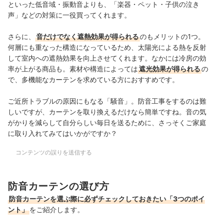
といった低音域・振動音よりも、「楽器・ペット・子供の泣き
声」などの対策に一役買ってくれます。
さらに、
音だけでなく遮熱効果が得られる
のもメリットの1つ。
何層にも重なった構造になっているため、太陽光による熱を反射
して室内への遮熱効果を向上させてくれます。なかには冷房の効
率が上がる商品も。素材や構造によっては
遮光効果が得られる
の
で、多機能なカーテンを求めている方におすすめです。
ご近所トラブルの原因にもなる「騒音」。防音工事をするのは難
しいですが、カーテンを取り換えるだけなら簡単ですね。音の気
がかりを減らして自分らしい毎日を送るために、さっそくご家庭
に取り入れてみてはいかがですか？
コンテンツの誤りを送信する
防音カーテンの選び方
防音カーテンを選ぶ際に必ずチェックしておきたい「3つのポイ
ント」
をご紹介します。