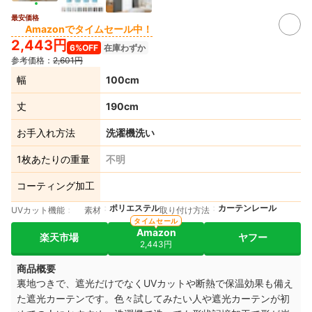
最安価格
Amazonでタイムセール中！
2,443円
6%OFF
在庫わずか
参考価格：
2,601円
幅
100cm
丈
190cm
お手入れ方法
洗濯機洗い
1枚あたりの重量
不明
コーティング加工
ポリエステル
カーテンレール
UVカット機能
素材
取り付け方法
タイムセール
Amazon
楽天市場
ヤフー
2,443円
商品概要
裏地つきで、遮光だけでなくUVカットや断熱で保温効果も備え
た遮光カーテンです。色々試してみたい人や遮光カーテンが初