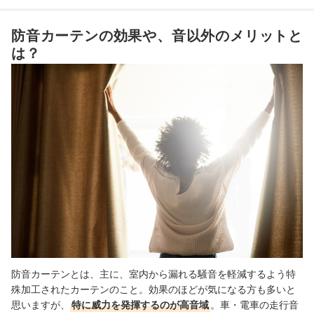
W使いで効果アップ！防音レースとの併用がおすすめ
防音カーテンの効果や、音以外のメリットと
騒音対策には、マットの併用もおすすめ！
は？
防音カーテンの売れ筋ランキングもチェック！
防音カーテンとは、主に、室内から漏れる騒音を軽減するよう特
殊加工されたカーテンのこと。効果のほどが気になる方も多いと
思いますが、
特に威力を発揮するのが高音域
。車・電車の走行音