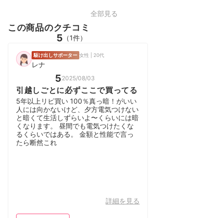
全部見る
この商品のクチコミ
5
（1件）
駆け出しサポーター
女性 | 20代
レナ
5
2025/08/03
引越しごとに必ずここで買ってる
5年以上リピ買い 100％真っ暗！がいい
人には向かないけど、夕方電気つけない
と暗くて生活しずらいよ〜くらいには暗
くなります。 昼間でも電気つけたくな
るくらいではある。 金額と性能で言っ
たら断然これ
詳細を見る