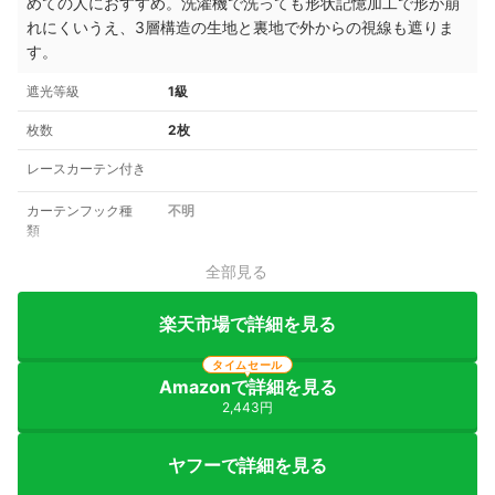
めての人におすすめ。洗濯機で洗っても形状記憶加工で形が崩
れにくいうえ、3層構造の生地と裏地で外からの視線も遮りま
す。
遮光等級
1級
枚数
2枚
レースカーテン付き
カーテンフック種
不明
類
全部見る
楽天市場で詳細を見る
タイムセール
Amazonで詳細を見る
2,443円
ヤフーで詳細を見る