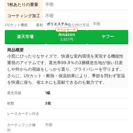
1枚あたりの重量
不明
コーティング加工
不明
ポリエステル
不明
UVカット機能
素材
取り付け方法
タイムセール
Amazon
楽天市場
ヤフー
3,931円
商品概要
小窓にぴったりなサイズで、快適な室内環境を実現する機能性
重視のアイテムです。遮光率99.9％の3層構造生地が強い日差
しや外からの視線をしっかり遮り、プライバシーを守ります。
さらに、UVカット・断熱・保温効果により、季節を問わず室温
を快適に保ち、省エネにも貢献できるのも魅力です。
遮光等級
1級
枚数
2枚
レースカーテン付き
カーテンフック種
不明
類