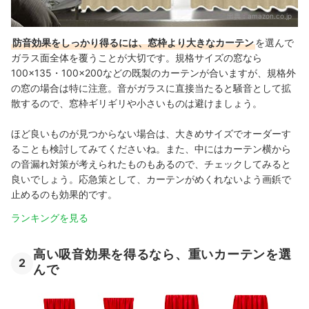
出典：
amazon.co.jp
防音効果をしっかり得るには、窓枠より大きなカーテン
を選んで
ガラス面全体を覆うことが大切です。規格サイズの窓なら
100×135・100×200などの既製のカーテンが合いますが、規格外
の窓の場合は特に注意。音がガラスに直接当たると騒音として拡
散するので、窓枠ギリギリや小さいものは避けましょう。
ほど良いものが見つからない場合は、大きめサイズでオーダーす
ることも検討してみてくださいね。また、中にはカーテン横から
の音漏れ対策が考えられたものもあるので、チェックしてみると
良いでしょう。応急策として、カーテンがめくれないよう画鋲で
止めるのも効果的です。
ランキングを見る
高い吸音効果を得るなら、重いカーテンを選
2
んで