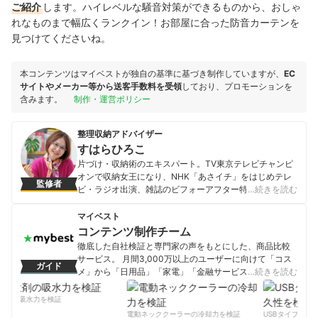
ご紹介
します。ハイレベルな騒音対策ができるものから、おしゃ
れなものまで幅広くランクイン！お部屋に合った防音カーテンを
見つけてくださいね。
本コンテンツはマイベストが独自の基準に基づき制作していますが、
EC
サイトやメーカー等から送客手数料を受領
しており、プロモーションを
含みます。
制作・運営ポリシー
整理収納アドバイザー
すはらひろこ
片づけ・収納術のエキスパート。TV東京テレビチャンピ
オンで収納女王になり、NHK「あさイチ」をはじめテレ
監修者
ビ・ラジオ出演、雑誌のビフォーアフター特集などに登
…続きを読む
場する人気講師として講座を開催。「すっきり暮らす捨
て方」宝島社、「風通しのいい片づけ」エクスナレッジ
マイベスト
などの書籍多数。一級建築士、インテリアコーディネー
コンテンツ制作チーム
ター、整理収納アドバイザー。
徹底した自社検証と専門家の声をもとにした、商品比較
すはらひろこのプロフィール
サービス。 月間3,000万以上のユーザーに向けて「コス
ガイド
メ」から「日用品」「家電」「金融サービス」まで、ベ
…続きを読む
ストな商品を選んでもらうために、毎日コンテンツを制
作中。
剤の吸水力を検証
コンテンツ制作チームのプロフィール
電動ネッククーラーの冷却力を検証
USBタイプCケー