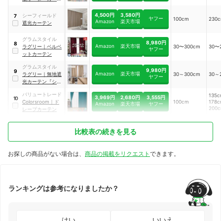
ン
4,500円
3,580円
シーフィールド
7
ヤフー
100cm
230
Amazon
楽天市場
遮光カーテン
グラムスタイル
8,980円
8
Amazon
楽天市場
ラグリー
｜
ベルベ
30〜300cm
30〜
ヤフー
ットカーテン
グラムスタイル
9,980円
9
Amazon
楽天市場
ラグリー
｜
無地遮
30～300cm
30～
ヤフー
光カーテン『シャ
ビーベルベット プ
バリュートレード
135
ラス』
3,969円
2,680円
3,555円
10
Colorsroom
｜
ド
100cm
178
Amazon
楽天市場
ヤフー
200
レープカーテン
比較表の続きを見る
お探しの商品がない場合は、
商品の掲載をリクエスト
できます。
ランキングは参考になりましたか？
はい
いいえ