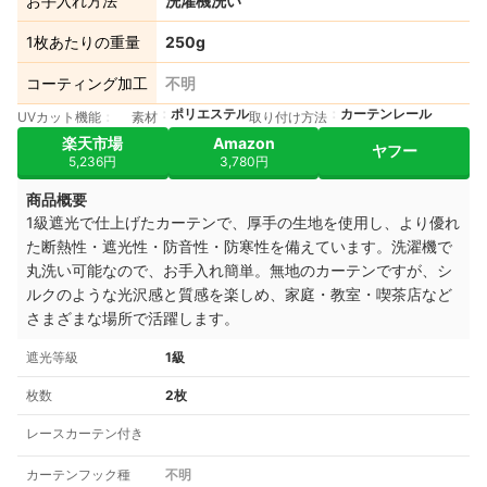
お手入れ方法
洗濯機洗い
1枚あたりの重量
250g
コーティング加工
不明
ポリエステル
カーテンレール
UVカット機能
素材
取り付け方法
楽天市場
Amazon
ヤフー
5,236円
3,780円
商品概要
1級遮光で仕上げたカーテンで、厚手の生地を使用し、より優れ
た断熱性・遮光性・防音性・防寒性を備えています。洗濯機で
丸洗い可能なので、お手入れ簡単。無地のカーテンですが、シ
ルクのような光沢感と質感を楽しめ、家庭・教室・喫茶店など
さまざまな場所で活躍します。
遮光等級
1級
枚数
2枚
レースカーテン付き
カーテンフック種
不明