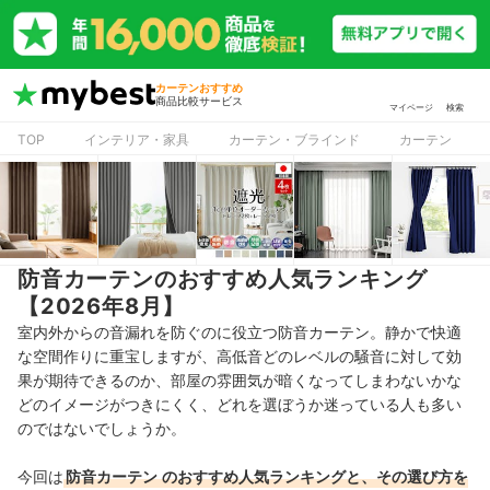
カーテンおすすめ
商品比較サービス
マイページ
検索
TOP
インテリア・家具
カーテン・ブラインド
カーテン
防音カーテンのおすすめ人気ランキング
【2026年8月】
室内外からの音漏れを防ぐのに役立つ防音カーテン。静かで快適
な空間作りに重宝しますが、高低音どのレベルの騒音に対して効
果が期待できるのか、部屋の雰囲気が暗くなってしまわないかな
どのイメージがつきにくく、どれを選ぼうか迷っている人も多い
のではないでしょうか。
今回は
防音カーテン
のおすすめ人気ランキングと、その選び方を