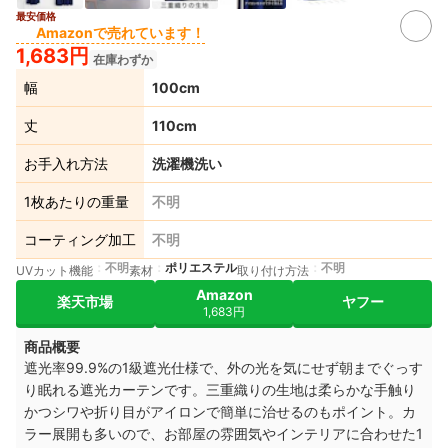
最安価格
Amazonで売れています！
1,683円
在庫わずか
幅
100cm
丈
110cm
お手入れ方法
洗濯機洗い
1枚あたりの重量
不明
コーティング加工
不明
不明
ポリエステル
不明
UVカット機能
素材
取り付け方法
Amazon
楽天市場
ヤフー
1,683円
商品概要
遮光率99.9%の1級遮光仕様で、外の光を気にせず朝までぐっす
り眠れる遮光カーテンです。三重織りの生地は柔らかな手触り
かつシワや折り目がアイロンで簡単に治せるのもポイント。カ
ラー展開も多いので、お部屋の雰囲気やインテリアに合わせた1