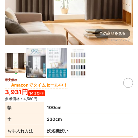
この商品を見る
出典：
amazon.co.jp
最安価格
Amazonでタイムセール中！
3,931円
14%OFF
参考価格：
4,580円
幅
100cm
丈
230cm
お手入れ方法
洗濯機洗い