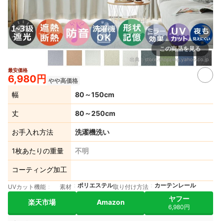
この商品を見る
出典：
store.shopping.yahoo.co.jp
最安価格
6,980円
やや高価格
幅
80～150cm
丈
80～250cm
お手入れ方法
洗濯機洗い
1枚あたりの重量
不明
コーティング加工
ポリエステル
カーテンレール
UVカット機能
素材
取り付け方法
ヤフー
楽天市場
Amazon
6,980円