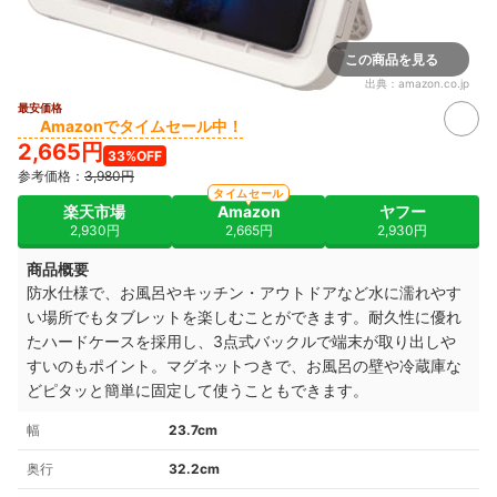
この商品を見る
出典：
amazon.co.jp
最安価格
Amazonでタイムセール中！
2,665円
33%OFF
参考価格：
3,980円
タイムセール
楽天市場
Amazon
ヤフー
2,930円
2,665円
2,930円
商品概要
防水仕様で、お風呂やキッチン・アウトドアなど水に濡れやす
い場所でもタブレットを楽しむことができます。耐久性に優れ
たハードケースを採用し、3点式バックルで端末が取り出しや
すいのもポイント。マグネットつきで、お風呂の壁や冷蔵庫な
どピタッと簡単に固定して使うこともできます。
幅
23.7cm
奥行
32.2cm