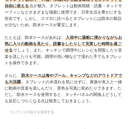
自由に使える
点が魅力。
タブレットは動画視聴・読書・ネットサ
ーフィンなどさまざまな場面に使用でき、日常生活を豊かにする
存在です。しかし、スマホに比べるとタブレットには防水の製品
が少ないため、防水ケースが重宝します。
たとえば、防水ケースがあれば、
入浴中に湯船に浸かりながらお
気に入りの動画を見たり、読書をしたりして充実した時間を過ご
せる
でしょう。
また、キッチンで調理中にレシピを閲覧したり音
楽を流したりも可能。
調理や洗い物などで濡れた手でもタブレッ
トを操作できます
。
さらに、
防水ケースは海やプール、キャンプなどのアウトドアで
も大活躍
。タブレットの水濡れを気にせずに、家族や友人と一緒
に動画や音楽を楽しんだり、景色を写真に収めたりできます。た
だし、防水ケースを使用すると、タッチパネルの関係上どうして
も反応しづらくなる点は留意しておきましょう。
コンテンツの誤りを送信する