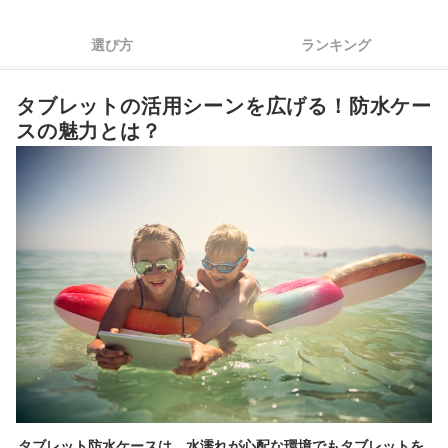
4
最大限活用するなら防水以外の機能も要チェック
選び方
ランキング
5
タブレットの大きさや機種に合わせてサイズを選ぼう
タブレットの活用シーンを広げる！防水ケー
6
写真を撮りたい人は背面部分もチェックしよう
スの魅力とは？
タブレット防水ケース全18商品おすすめ人気ランキング
タブレット防水ケースの自作は可能？どこで買える？
iPad用の防水ケースをチェックしよう
タブレット防水ケースの売れ筋ランキングもチェック！
タブレット防水ケースは、水濡れが心配な環境でもタブレットを