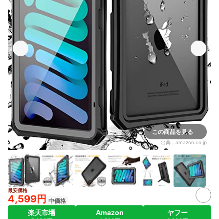
この商品を見る
出典：
amazon.co.jp
最安価格
4,599円
中価格
楽天市場
Amazon
ヤフー