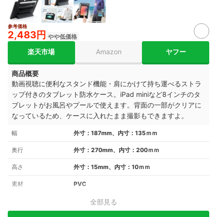
参考価格
2,483円
やや低価格
楽天市場
Amazon
ヤフー
商品概要
動画視聴に便利なスタンド機能・肩にかけて持ち運べるストラ
ップ付きのタブレット防水ケース。iPad miniなど8インチのタ
ブレットがお風呂やプールで使えます。背面の一部がクリアに
なっているため、ケースに入れたまま撮影もできますよ。
幅
外寸：187mm、内寸：135ｍｍ
奥行
外寸：270mm、内寸：200ｍｍ
高さ
外寸：15mm、内寸：10ｍｍ
素材
PVC
全部見る