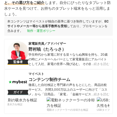
と、その選び方をご紹介
します。自分にぴったりなタブレット防
水ケースを見つけて、お持ちのタブレット端末をもっと活用しま
しょう。
本コンテンツはマイベストが独自の基準に基づき制作していますが、
EC
サイトやメーカー等から送客手数料を受領
しており、プロモーションを
含みます。
制作・運営ポリシー
家電販売員／アドバイザー
野村暁（たろっさ）
学生時代から家電に対する並々ならぬ興味を持ち、20歳
の時にメーカーヘルパーとして家電量販店にアルバイト
監修者
として入社、家電の世界へ飛び込む。 その後2年で家電販
…続きを読む
売員として個人で年商2億円を突破、入社5年目で年商3億
円を経験、「法人ナンバーワン販売員」として表彰され
マイベスト
る。 その後15年以上家電販売員として活動し、現在はプ
コンテンツ制作チーム
ロの家電販売員としてだけでなく、家電ライターとして
徹底した自社検証と専門家の声をもとにした、商品比較
様々なメディアで執筆・監修を行っているほか、家電情
サービス。 月間3,000万以上のユーザーに向けて「コス
ガイド
報ブログ「家電損をしない買い方をプロの販売員が教え
メ」から「日用品」「家電」「金融サービス」まで、ベ
…続きを読む
ます」を自ら運営し、家電製品のレビュー・批評を行っ
ストな商品を選んでもらうために、毎日コンテンツを制
ている。また、家電アドバイザーの資格も有し「家電」
作中。
剤の吸水力を検証
と名の付く物全てに精通、「すべての人が平等に良い家
コンテンツ制作チームのプロフィール
電動ネッククーラーの冷却力を検証
USBタイプCケー
電に巡り会える機会の提供」に尽力している。
野村暁（たろっさ）のプロフィール