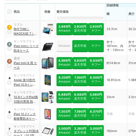
詳細情報
商品
画像
最安価格
幅
奥行
リズム
2,665円
2,930円
2,930円
1
RHYTHM
｜
23.7cm
32.2
Amazon
楽天市場
ヤフー
MAGCASE T
｜
9YY019RH03
サンワサプライ
外寸：
外寸
2
Amazon
楽天市場
ヤフー
iPad miniシリーズ
187mm、内
270
寸：135ｍｍ
寸：2
防水ケース
通用
4,599円
5,830円
6,939円
3
iPad mini 6 用 ケ
約14.6cm
21c
Amazon
楽天市場
ヤフー
ース
サンワサプライ
8,025円
7,500円
8,006円
4
Apple 第10世代
18.912cm
1.36
Amazon
楽天市場
ヤフー
iPad 10.9インチ用
耐衝撃防水ケース
サンワサプライ
｜
PDA-IPAD1916
6,680円
6,680円
5,980円
5
10.9インチiPad第
20cm
2.0c
Amazon
楽天市場
ヤフー
10世代専用 防水
ハードケース
｜
サンワサプライ
200-TABC023WP
7,303円
7,590円
8,070円
6
iPad 10.2インチ
不明
不明
Amazon
楽天市場
ヤフー
耐衝撃防水ケース
｜
PDA-IPAD1616
サンワサプライ
3,000円
3,260円
3,000円
7
タブレットPC防水
192mm
275
Amazon
楽天市場
ヤフー
ケース（10.1型）