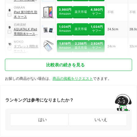
｜
PDA-TABWP10
GWAAN
3,980円
4,580円
8
楽天市場
iPad 第10世代 防
不明
不明
Amazon
ヤフー
水 ケース
石崎資材
1,034円
1,034円
9
楽天市場
AQUATALK iPad
24.5cm
28.0
Amazon
ヤフー
専用防水ケース
｜
AQPC-IPD-06
MOKO
1,619円
2,258円
2,924円
10
タブレット用防水
24cm
32c
Amazon
楽天市場
ヤフー
ケース
｜
P840401452226
比較表の続きを見る
お探しの商品がない場合は、
商品の掲載をリクエスト
できます。
ランキングは参考になりましたか？
はい
いいえ