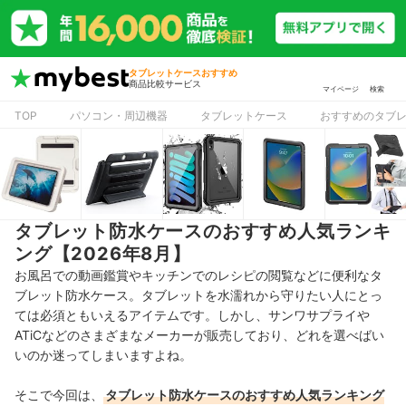
タブレットケースおすすめ
商品比較サービス
マイページ
検索
TOP
パソコン・周辺機器
タブレットケース
おすすめのタブ
タブレット防水ケースのおすすめ人気ランキ
ング【2026年8月】
お風呂での動画鑑賞やキッチンでのレシピの閲覧などに便利なタ
ブレット防水ケース。タブレットを水濡れから守りたい人にとっ
ては必須ともいえるアイテムです。しかし、サンワサプライや
ATiCなどのさまざまなメーカーが販売しており、どれを選べばい
いのか迷ってしまいますよね。
そこで今回は、
タブレット防水ケースのおすすめ人気ランキング