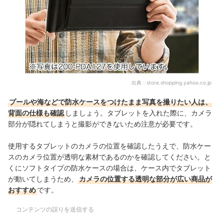
出典：
store.shopping.yahoo.co.jp
プールや海などで防水ケースをつけたまま写真を撮りたい人は、
背面の仕様も確認
しましょう。タブレットを入れた際に、カメラ
部分が隠れてしまうと撮影ができないため注意が必要です。
使用するタブレットのカメラの位置を確認したうえで、防水ケー
スのカメラ位置が透明な素材であるのかを確認してください。と
くにソフトタイプの防水ケースの場合は、ケース内でタブレット
が動いてしまうため、
カメラの位置する透明な部分が広い商品が
おすすめ
です。
コンテンツの誤りを送信する