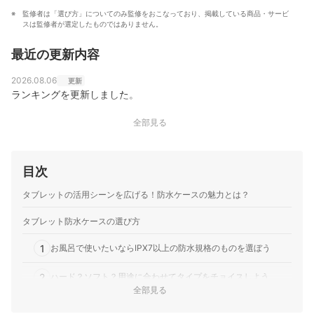
監修者は「選び方」についてのみ監修をおこなっており、掲載している商品・サービ
スは監修者が選定したものではありません。
最近の更新内容
2026.08.06
更新
ランキングを更新しました。
全部見る
目次
タブレットの活用シーンを広げる！防水ケースの魅力とは？
タブレット防水ケースの選び方
1
お風呂で使いたいならIPX7以上の防水規格のものを選ぼう
2
ハード？ソフト？用途に合わせてタイプをチョイスしよう
全部見る
3
ソフトタイプはケースの密閉方式も確認しよう