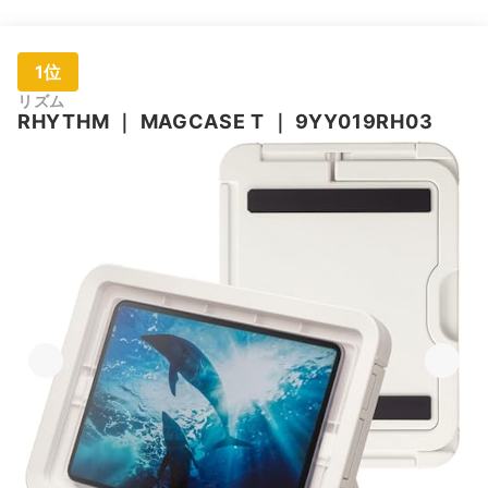
1位
リズム
RHYTHM
｜
MAGCASE T
｜
9YY019RH03