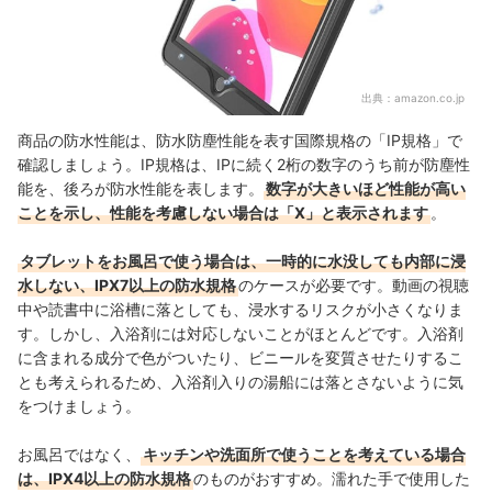
出典：
amazon.co.jp
商品の防水性能は、防水防塵性能を表す国際規格の「IP規格」で
確認しましょう。IP規格は、IPに続く2桁の数字のうち前が防塵性
能を、後ろが防水性能を表します。
数字が大きいほど性能が高い
ことを示し、性能を考慮しない場合は「X」と表示されます
。
タブレットをお風呂で使う場合は、一時的に水没しても内部に浸
水しない、IPX7以上の防水規格
のケースが必要です。動画の視聴
中や読書中に浴槽に落としても、浸水するリスクが小さくなりま
す。しかし、入浴剤には対応しないことがほとんどです。入浴剤
に含まれる成分で色がついたり、ビニールを変質させたりするこ
とも考えられるため、入浴剤入りの湯船には落とさないように気
をつけましょう。
お風呂ではなく、
キッチンや洗面所で使うことを考えている場合
は、IPX4以上の防水規格
のものがおすすめ。濡れた手で使用した