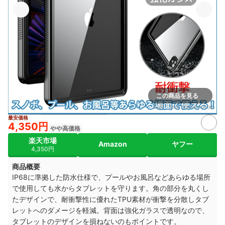
この商品を見る
出典：
item.rakuten.co.jp
最安価格
4,350円
やや高価格
楽天市場
Amazon
ヤフー
4,350円
商品概要
IP68に準拠した防水仕様で、プールやお風呂などあらゆる場所
で使用しても水からタブレットを守ります。角の部分を丸くし
たデザインで、耐衝撃性に優れたTPU素材が衝撃を分散しタブ
レットへのダメージを軽減。背面は強化ガラスで透明なので、
タブレットのデザインを損ねないのもポイントです。