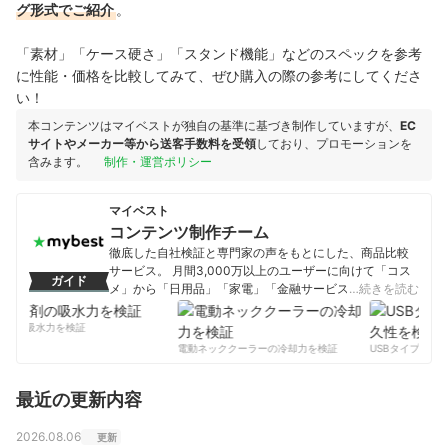
グ形式でご紹介
。
「素材」「ケース硬さ」「スタンド機能」などのスペックを参考
に性能・価格を比較してみて、ぜひ購入の際の参考にしてくださ
い！
本コンテンツはマイベストが独自の基準に基づき制作していますが、
EC
サイトやメーカー等から送客手数料を受領
しており、プロモーションを
含みます。
制作・運営ポリシー
マイベスト
コンテンツ制作チーム
徹底した自社検証と専門家の声をもとにした、商品比較
サービス。 月間3,000万以上のユーザーに向けて「コス
ガイド
メ」から「日用品」「家電」「金融サービス」まで、ベ
…続きを読む
ストな商品を選んでもらうために、毎日コンテンツを制
作中。
剤の吸水力を検証
コンテンツ制作チームのプロフィール
電動ネッククーラーの冷却力を検証
USBタイプCケー
最近の更新内容
2026.08.06
更新