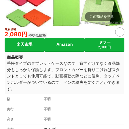
この商品を見る
出典：
store.shopping.yahoo.co.jp
最安価格
2,080円
やや低価格
ヤフー
楽天市場
Amazon
2,080円
商品概要
手帳タイプのタブレットケースなので、背面だけでなく液晶部
分もしっかり保護します。フロントカバーを折り曲げればスタ
ンドとしても使用可能で、動画視聴の際などに便利。タッチペ
ンホルダーがついているので、ペンの紛失を防ぐことができま
す。
幅
不明
奥行
不明
高さ
不明