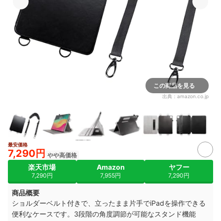
この商品を見る
出典：
amazon.co.jp
最安価格
7+
7,290円
やや高価格
楽天市場
Amazon
ヤフー
7,290円
7,955円
7,290円
商品概要
ショルダーベルト付きで、立ったまま片手でiPadを操作できる
便利なケースです。3段階の角度調節が可能なスタンド機能