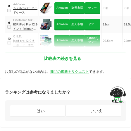
エレコム
8
Amazon
楽天市場
ヤフー
シェルカバー ハー
不明
不明
ドケース
Electronic Silk
9
Amazon
楽天市場
ヤフー
Road
ESR iPad Pro 12.9
22cm
28.5
インチ Rebound
磁気スリムケース
Q.E.D.
ケース
5,860円
10
Amazon
楽天市場
ipad pro 12.9 キ
29.5cm
24c
ヤフー
ーボード一体型タ
ブレットケース
比較表の続きを見る
お探しの商品がない場合は、
商品の掲載をリクエスト
できます。
ランキングは参考になりましたか？
はい
いいえ