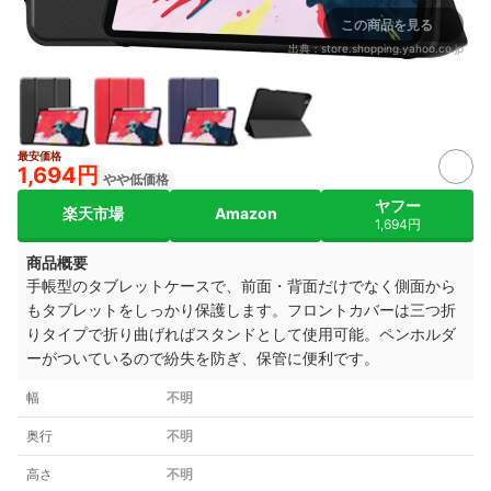
この商品を見る
出典：
store.shopping.yahoo.co.jp
最安価格
1,694円
やや低価格
ヤフー
楽天市場
Amazon
1,694円
商品概要
手帳型のタブレットケースで、前面・背面だけでなく側面から
もタブレットをしっかり保護します。フロントカバーは三つ折
りタイプで折り曲げればスタンドとして使用可能。ペンホルダ
ーがついているので紛失を防ぎ、保管に便利です。
幅
不明
奥行
不明
高さ
不明