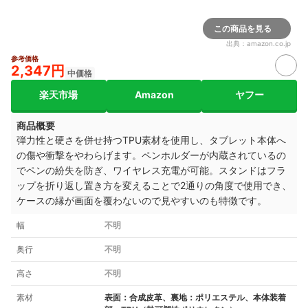
この商品を見る
出典：
amazon.co.jp
参考価格
2,347円
中価格
楽天市場
Amazon
ヤフー
商品概要
弾力性と硬さを併せ持つTPU素材を使用し、タブレット本体へ
の傷や衝撃をやわらげます。ペンホルダーが内蔵されているの
でペンの紛失を防ぎ、ワイヤレス充電が可能。スタンドはフラ
ップを折り返し置き方を変えることで2通りの角度で使用でき、
ケースの縁が画面を覆わないので見やすいのも特徴です。
幅
不明
奥行
不明
高さ
不明
素材
表面：合成皮革、裏地：ポリエステル、本体装着