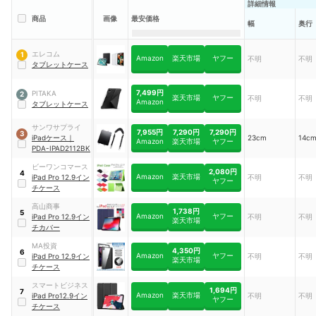
詳細情報
商品
画像
最安価格
幅
奥行
エレコム
1
Amazon
楽天市場
ヤフー
不明
不明
タブレットケース
7,499円
PITAKA
2
楽天市場
ヤフー
不明
不明
Amazon
タブレットケース
サンワサプライ
7,955円
7,290円
7,290円
3
iPadケース
｜
23cm
14c
Amazon
楽天市場
ヤフー
PDA-IPAD2112BK
ビーワンコマース
2,080円
4
Amazon
楽天市場
iPad Pro 12.9イン
不明
不明
ヤフー
チケース
高山商事
1,738円
5
Amazon
ヤフー
iPad Pro 12.9イン
不明
不明
楽天市場
チカバー
MA投資
4,350円
6
Amazon
ヤフー
iPad Pro 12.9イン
不明
不明
楽天市場
チケース
スマートビジネス
1,694円
7
Amazon
楽天市場
iPad Pro12.9イン
不明
不明
ヤフー
チケース