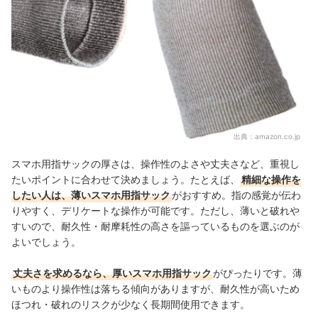
出典：
amazon.co.jp
スマホ用指サックの厚さは、
操作性のよさや丈夫さなど、重視し
たいポイントに合わせて
決めましょう。たとえば、
精細な操作を
したい人は、薄いスマホ用指サック
がおすすめ。指の感覚が伝わ
りやすく、デリケートな操作が可能です。ただし、薄いと破れや
すいので、耐久性・耐摩耗性の高さを謳っているものを選ぶのが
よいでしょう。
丈夫さを求めるなら、厚いスマホ用指サック
がぴったりです。薄
いものより操作性は落ちる傾向がありますが、耐久性が高いため
ほつれ・破れのリスクが少なく長期間使用できます。