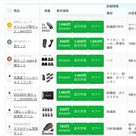
詳細情報
商品
画像
最安価格
素材
内容
APNショップ
1,680円
ゲー
1
楽天市場
ヤフー
ゲーミング指サッ
銀繊維100％
Amazon
指サ
ク
｜
apn1071
ナイロン、カ
899円
1,409円
1,863円
MOMOFLY
2
ーボン導電性
16
Amazon
楽天市場
ヤフー
指サック
繊維
リノフリート
3
Amazon
楽天市場
ヤフー
指サック pubg 8
不明
8枚
個セット
エレコム
ナイロン、銀
1,460円
4
Amazon
ヤフー
高感度フィンガー
繊維、ポリウ
6個
楽天市場
レタン
キャップ
｜
P-
GMFF05S6GY
ヤマキ
1,580円
銀繊維、ポリ
5
楽天市場
ヤフー
DOHZEN 指サッ
4個
Amazon
エステル
ク
｜
‎DOHZEN-01
Anacend
920円
6
楽天市場
ヤフー
2層エッジ折り・
銀繊維
8個
Amazon
超薄型 ゲーム指サ
ック
｜
Y9
Obtain2021
指サ
780円
7
楽天市場
ヤフー
スマホゲーム用指
24針銀繊維
枚、
Amazon
ス2
サック