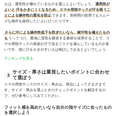
人は、通気性が優れているものを選ぶとよいでしょう。
通気性が
よいと
汗をかきにくくなるため、スマホ用指サックが汗を吸うこ
とによる操作性の悪化を防止
できます。
長時間の使用でもスムー
ズな操作を維持したい人にぴったりです。
さらに汗による操作性低下を防ぎたいなら、耐汗性を備えたもの
も
うってつけ。
裏地に湿気を吸収する素材を採用することで、
ス
マホ用指サック
の表面が汗で湿るリスクを減らしているものが多
いです。指に汗をかきやすい
人は検討してみるとよいでしょう。
ランキングを見る
サイズ・厚さは重視したいポイントに合わせ
3
て選ぼう
スマホ用指サックのサイズ・厚みは、商品によってさまざまで
す。サイズ・厚みを選ぶときのチェックポイントを解説するの
で、ぜひ参考にしてみてください。
フィット感を高めたいなら自分の指サイズに合ったもの
を選択しよう