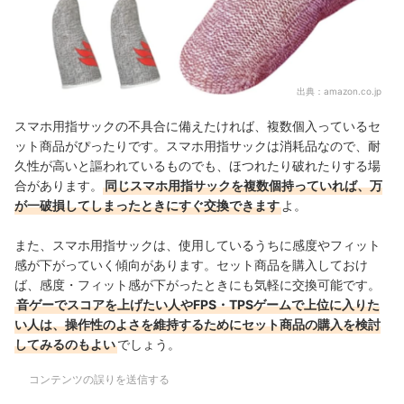
出典：
amazon.co.jp
スマホ用指サックの不具合に備えたければ、複数個入っているセ
ット商品がぴったりです。スマホ用指サックは消耗品なので、耐
久性が高いと謳われているものでも、ほつれたり破れたりする場
合があります。
同じスマホ用指サックを複数個持っていれば、万
が一破損してしまったときにすぐ交換できます
よ。
また、スマホ用指サックは、使用しているうちに感度やフィット
感が下がっていく傾向があります。
セット商品を購入しておけ
ば、感度・フィット感が下がったときにも
気軽に交換可能です。
音ゲーでスコアを上げたい人やFPS・TPSゲームで上位に入りた
い人は、操作性のよさを維持するためにセット商品の購入を検討
してみるのもよい
でしょう。
コンテンツの誤りを送信する