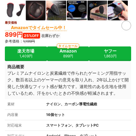
最安価格
2+
Amazonでタイムセール中！
899円
25%OFF
在庫わずか
参考価格：
1,199円
タイムセール
楽天市場
Amazon
ヤフー
1,409円
899円
1,863円
商品概要
プレミアムナイロンと炭素繊維で作られたゲーミング用指サッ
ク。数百名以上のゲーマーの意見を取り入れ、2年以上かけて開
発した快適なフィット感が魅力です。速乾性のある生地を使用
しているため、汗をかいたときの不快感が軽減されます。
素材
ナイロン、カーボン導電性繊維
内容量
16個セット
対応端末
スマートフォン、タブレットPC
対応モデル
Android、iPhone、タブレット