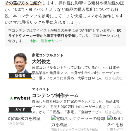
その選び方をご紹介
します。操作性に影響する素材や機能性のほ
か、100均・ヨドバシカメラなど商品の購入場所についても解
説。本コンテンツを参考にして、より快適にスマホを操作しやす
いスマホ用指サックを手に入れましょう。
本コンテンツはマイベストが独自の基準に基づき制作していますが、
EC
サイトやメーカー等から送客手数料を受領
しており、プロモーションを
含みます。
制作・運営ポリシー
家電コンサルタント
大岩俊之
家電コンサルタントとして活動しているが、元々は電子
部品業界の元営業マン。自身が中学生の時にオーディオ
監修者
と一眼レフカメラに目覚め、大学ではAI（人工知能）を
…続きを読む
学びITエンジニアとして就職するが、人と会話すること
の方に魅力を感じ営業職へ。その後、電子部品メーカ
マイベスト
ー・半導体商社・パソコンメーカーなどで、家電メーカ
コンテンツ制作チーム
ー・家電量販店など向けの法人営業を経験。いずれの会
徹底した自社検証と専門家の声をもとにした、商品比較
社でも、前年比150％以上の営業数字を達成、営業職200
サービス。 月間3,000万以上のユーザーに向けて「コス
ガイド
人中１位の売上実績も持つ。その後、セミナー講師とし
メ」から「日用品」「家電」「金融サービス」まで、ベ
…続きを読む
て活動する傍ら、家電製品の裏事情を知る家電コンサル
ストな商品を選んでもらうために、毎日コンテンツを制
タントとして活動し、テレビ番組にも「家電の達人」と
作中。
剤の吸水力を検証
して毎年出演。家電メーカーに営業していたため、コネ
コンテンツ制作チームのプロフィール
電動ネッククーラーの冷却力を検証
USBタイプCケー
クタ・スイッチ・半導体などに精通しており、家電の内