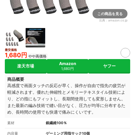
この商品を見る
出典：
amazon.co.jp
最安価格
1,680円
やや高価格
Amazon
楽天市場
ヤフー
1,680円
商品概要
高感度で画面タッチの反応が早く、操作が自由で指先の疲労が
軽減されます。優れた伸縮性とメモリーテキスタイル技術によ
り、どの指にもフィットし、長期間使用しても変形しません。
また
最新の編み技術で縫い目がなく、圧力が均等に分布するた
め、長時間の使用でも快適で痛みにくいです。
素材
銀繊維100％
内容量
ゲーミング用指サック10個