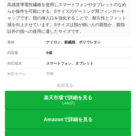
高感度導電性繊維を使用しスマートフォンやタブレットのなめ
らか操作を可能にする、Sサイズのゲーミング用フィンガーキ
ャップです。指の挿入口を強化することで、耐久性とフィット
感を向上させています。Sサイズは指が細い人の親指か、親指
以外の指への使用に適したサイズです。
素材
ナイロン、銀繊維、ポリウレタン
内容量
6個
対応端末
スマートフォン、タブレット
対応モデル
不明
全部見る
楽天市場で詳細を見る
1,460円
Amazonで詳細を見る