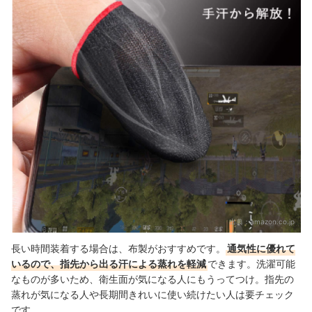
出典：
amazon.co.jp
長い時間装着する場合は、布製がおすすめです。
通気性に優れて
いるので、指先から出る汗による蒸れを軽減
できます。洗濯可能
なものが多いため、
衛生面が気になる人にもうってつけ。
指先の
蒸れが気になる人や長期間きれいに使い続けたい人は要チェック
です。