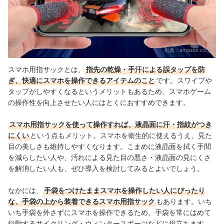
出典：
amazon.co.jp
スマホ用指サックとは、
指先の乾燥・手汗による誤タップを防
ぎ、快適にスマホを操作できるアイテムのこと
です。スワイプや
タップがしやすくなるというメリットもあるため、スマホゲーム
の操作性を向上させたい人にはとくにおすすめできます。
スマホ用指サックを使って操作すれば、液晶面に汗・指紋がつき
にくい
という点もメリット。スマホを衛生的に使えるうえ、見た
目の美しさも維持しやすくなります。こまめに液晶面を拭く手間
を減らしたい人や、汚れによる見た目の悪さ・液晶面の見にくさ
を解消したい人も、ぜひ導入を検討してみるとよいでしょう。
なかには、
手袋をつけたままスマホを操作したい人にぴったり
な、手袋の上から装着できるスマホ用指サック
もあります。いち
いち手袋を外さずにスマホを操作できるため、手袋を常にはめて
行動するサイクリング・ウィンタースポーツなどに役立ちます