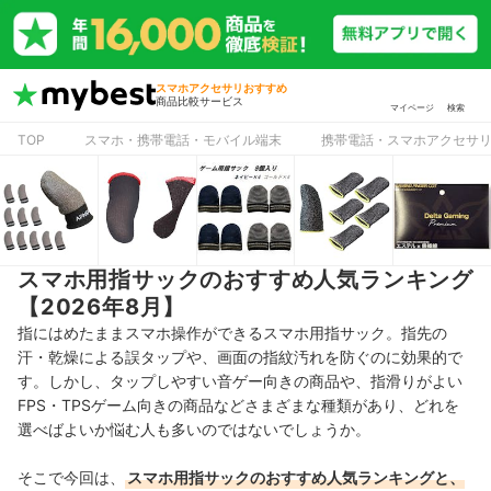
スマホアクセサリおすすめ
商品比較サービス
マイページ
検索
TOP
スマホ・携帯電話・モバイル端末
携帯電話・スマホアクセサ
スマホ用指サックのおすすめ人気ランキング
【2026年8月】
指にはめたままスマホ操作ができるスマホ用指サック。指先の
汗・乾燥による誤タップや、画面の指紋汚れを防ぐのに効果的で
す。しかし、タップしやすい音ゲー向きの商品や、指滑りがよい
FPS・TPSゲーム向きの商品などさまざまな種類があり、どれを
選べばよいか悩む人も多いのではないでしょうか。
そこで今回は、
スマホ用指サックのおすすめ人気ランキングと、