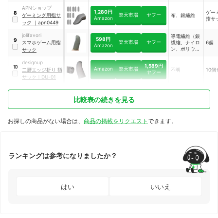
APNショップ
1,280円
ゲー
8
楽天市場
ヤフー
ゲーミング用指サ
布、銀繊維
Amazon
指サ
ック
｜
apn0449
‎jolifavori
導電繊維（銀
598円
9
楽天市場
ヤフー
スマホゲーム用指
繊維、ナイロ
6個
Amazon
ン、ポリウレ
サック
タン）
designup
1,589円
10
Amazon
楽天市場
二層エッジ折り 指
不明
10
ヤフー
サック
｜
DU-01
比較表の続きを見る
お探しの商品がない場合は、
商品の掲載をリクエスト
できます。
ランキングは参考になりましたか？
はい
いいえ