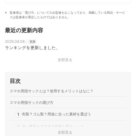
部構造や仕組みに詳しく、現在は家電製品アドバイザー
資格試験の講師も務める。
監修者は「選び方」についてのみ監修をおこなっており、掲載している商品・サービ
大岩俊之のプロフィール
スは監修者が選定したものではありません。
最近の更新内容
2026.08.08
更新
ランキングを更新しました。
全部見る
目次
スマホ用指サックとは？使用するメリットはなに？
スマホ用指サックの選び方
1
布製？ゴム製？用途に合った素材を選ぼう
2
使い勝手を左右する性能も要チェック
全部見る