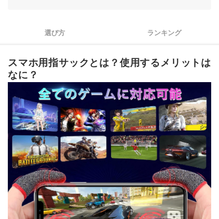
3
サイズ・厚さは重視したいポイントに合わせて選ぼう
4
不具合に備えたいなら複数個入っているセット商品にも注目
選び方
ランキング
スマホ用指サック全31商品おすすめ人気ランキング
スマホ用指サックとは？使用するメリットは
スマホ用指サックを売っている場所は？
なに？
操作性にこだわるなら保護フィルムとの相性もチェック
スマホで快適にゲームするならスマホコントローラーに注目
スマホ用指サックの売れ筋ランキングもチェック！