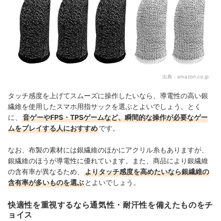
出典：
amazon.co.jp
タッチ感度を上げてスムーズに操作したいなら、導電性の高い銀
繊維を使用したスマホ用指サックを選ぶとよいでしょう。とく
に、
音ゲーやFPS・TPSゲームなど、瞬間的な操作が必要なゲー
ムをプレイする人におすすめ
です。
なお、布製の素材には銀繊維のほかにアクリル糸もありますが、
銀繊維のほうが導電性に優れています。また、商品により銀繊維
の含有率が異なるため、
よりタッチ感度を高めたいなら銀繊維の
含有率が多いものを選ぶ
とよいでしょう。
快適性を重視するなら通気性・耐汗性を備えたものをチ
ョイス