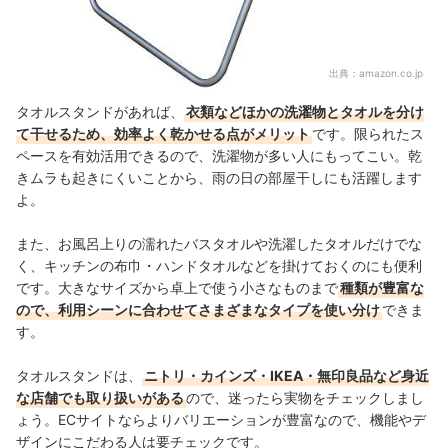
出典：
amazon.co.jp
タオルスタンドがあれば、
衣類などほかの洗濯物とタオルを分け
て干せるため、効率よく乾かせる点がメリット
です。限られたス
ペースを有効活用できるので、洗濯物が多い人にもってこい。乾
きムラも起きにくいことから、雨の日の部屋干しにも活躍します
よ。
また、お風呂上りの濡れたバスタオルや洗濯したタオルだけでな
く、キッチンの布巾・ハンドタオルなどを掛けておくのにも便利
です。大きなサイズから卓上で使う小さなものまで
種類が豊富な
ので、利用シーンに合わせてさまざまなタイプを使い分け
できま
す。
タオルスタンドは、
ニトリ・カインズ・IKEA・無印良品など身近
な店舗でも取り扱いがある
ので、迷ったら実物をチェックしまし
ょう。ECサイトならよりバリエーションが豊富なので、機能やデ
ザインにこだわる人は要チェックです。