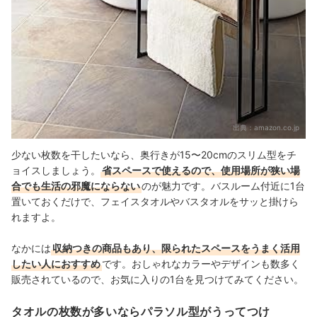
出典：
amazon.co.jp
少ない枚数を干したいなら、奥行きが15〜20cmのスリム型をチ
ョイスしましょう。
省スペースで使えるので、使用場所が狭い場
合でも生活の邪魔にならない
のが魅力です。バスルーム付近に1台
置いておくだけで、フェイスタオルやバスタオルをサッと掛けら
れますよ。
なかには
収納つきの商品もあり、限られたスペースをうまく活用
したい人におすすめ
です。おしゃれなカラーやデザインも数多く
販売されているので、お気に入りの1台を見つけてみてください。
タオルの枚数が多いならパラソル型がうってつけ