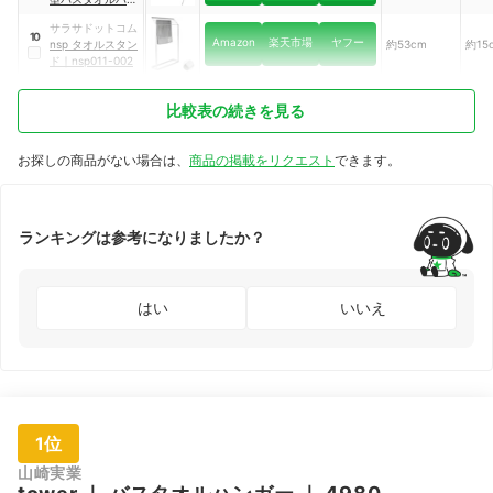
ガー
｜
JHB-90
サラサドットコム
10
Amazon
楽天市場
ヤフー
nsp タオルスタン
約53cm
約15
ド
｜
nsp011-002
比較表の続きを見る
お探しの商品がない場合は、
商品の掲載をリクエスト
できます。
ランキングは参考になりましたか？
はい
いいえ
1位
山崎実業