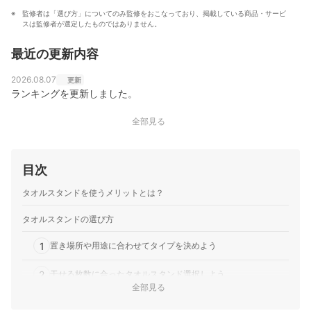
監修者は「選び方」についてのみ監修をおこなっており、掲載している商品・サービ
スは監修者が選定したものではありません。
最近の更新内容
2026.08.07
更新
ランキングを更新しました。
全部見る
目次
タオルスタンドを使うメリットとは？
タオルスタンドの選び方
1
置き場所や用途に合わせてタイプを決めよう
2
干せる枚数に合ったタオルスタンド選択しよう
全部見る
3
たくさん干したいなら安定感を重視して選ぼう