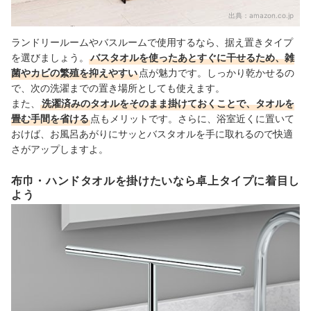
出典：
amazon.co.jp
ランドリールームやバスルームで使用するなら、据え置きタイプ
を選びましょう。
バスタオルを使ったあとすぐに干せるため、雑
菌やカビの繁殖を抑えやすい
点が魅力です。しっかり乾かせるの
で、次の洗濯までの置き場所としても使えます。
また、
洗濯済みのタオルをそのまま掛けておくことで、タオルを
畳む手間を省ける
点もメリットです。さらに、浴室近くに置いて
おけば、お風呂あがりにサッとバスタオルを手に取れるので快適
さがアップしますよ。
布巾・ハンドタオルを掛けたいなら卓上タイプに着目し
よう