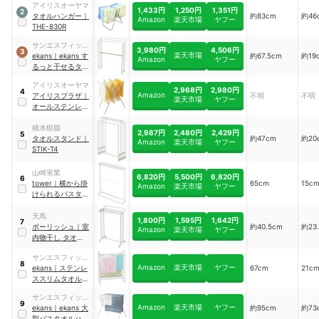
アイリスオーヤマ
1,433円
1,250円
1,351円
2
タオルハンガー
｜
約83cm
約46
Amazon
楽天市場
ヤフー
THE-830R
サンエスフィッテ
3,980円
4,506円
3
楽天市場
ィング
ekans
｜
ekans す
約67.5cm
約19
Amazon
ヤフー
るっと干せるタオ
ルスタンド
｜
ST-
アイリスオーヤマ
30W
2,968円
2,980円
4
Amazon
アイリスプラザ
｜
不明
不明
楽天市場
ヤフー
オールステンレス
伸縮室内物干し
｜
SWX-700R
積水樹脂
2,987円
2,480円
2,429円
5
タオルスタンド
｜
約47cm
約20
Amazon
楽天市場
ヤフー
STIK-T4
山崎実業
6,820円
5,500円
6,820円
6
tower
｜
横から掛
65cm
15c
Amazon
楽天市場
ヤフー
けられるバスタオ
ルハンガー タワー
スリム
｜
5576
天馬
1,800円
1,595円
1,642円
7
ポーリッシュ
｜
室
約40.5cm
約23
Amazon
楽天市場
ヤフー
内物干し タオルス
タンド
｜
PS-21
サンエスフィッテ
8
Amazon
楽天市場
ヤフー
ィング
ekans
｜
ステンレ
67cm
21c
ススリムタオルハ
ンガー
｜
THW-20
サンエスフィッテ
9
Amazon
楽天市場
ヤフー
ィング
ekans
｜
ekans 大
約95cm
約73
型バスタオルハン