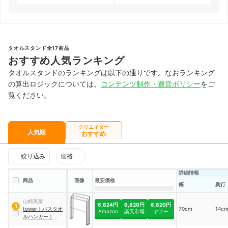
タオルスタンド全17商品
おすすめ人気ランキング
タオルスタンドのランキングは以下の通りです。なおランキング
の算出ロジックについては、
コンテンツ制作・運営ポリシー
をご
覧ください。
クリエイター
人気順
おすすめ
絞り込み
価格
詳細情報
商品
画像
最安価格
幅
奥行
山崎実業
6,824円
6,820円
6,820円
1
tower
｜
バスタオ
70cm
14c
Amazon
楽天市場
ヤフー
ルハンガー
｜
4980