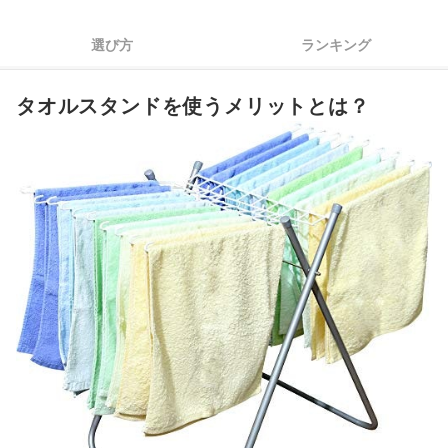
4
通気性を求めるなら段違い・間隔が広いものがぴったり
選び方
ランキング
5
環境や目的に合わせて素材をチョイスしよう
タオルスタンドを使うメリットとは？
6
利便性を求めるなら機能にも注目しよう
タオルスタンド全17商品おすすめ人気ランキング
パラソルハンガーも活用しよう！
タオルスタンドの売れ筋ランキングもチェック！