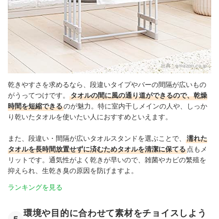
出典：
amazon.co.jp
乾きやすさを求めるなら、段違いタイプやバーの間隔が広いもの
がうってつけです。
タオルの間に風の通り道ができるので、乾燥
時間を短縮できる
のが魅力。特に室内干しメインの人や、しっか
り乾いたタオルを使いたい人におすすめといえます。
また、段違い・間隔が広いタオルスタンドを選ぶことで、
濡れた
タオルを長時間放置せずに済むためタオルを清潔に保てる
点もメ
リットです。通気性がよく乾きが早いので、雑菌やカビの繁殖を
抑えられ、生乾き臭の原因を防げますよ。
ランキングを見る
環境や目的に合わせて素材をチョイスしよう
5