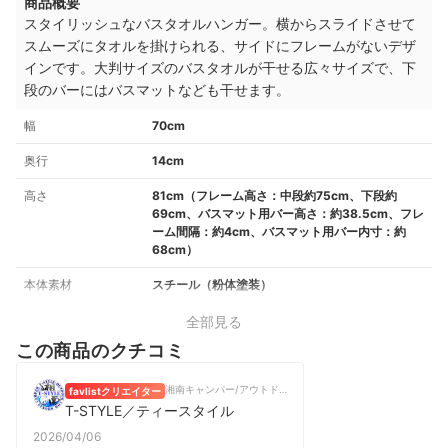
商品概要
スタイリッシュなバスタオルハンガー。横からスライドさせて
スムーズにタオルを掛けられる、サイドにフレームがないデザ
インです。
大判サイズのバスタオルが干せる広々サイズで、下
段のバーにはバスマットなども干せます。
幅
70cm
奥行
14cm
高さ
81cm（フレーム高さ：中段約75cm、下段約
69cm、バスマット用バー高さ：約38.5cm、フレ
ーム間隔：約4cm、バスマット用バー内寸：約
68cm）
本体素材
スチール（粉体塗装）
全部見る
この商品のクチコミ
湘南キャンパー/アウトドアブロガー/動画クリエイター
favlistクリエイター
T-STYLE／ティースタイル
2026/04/06