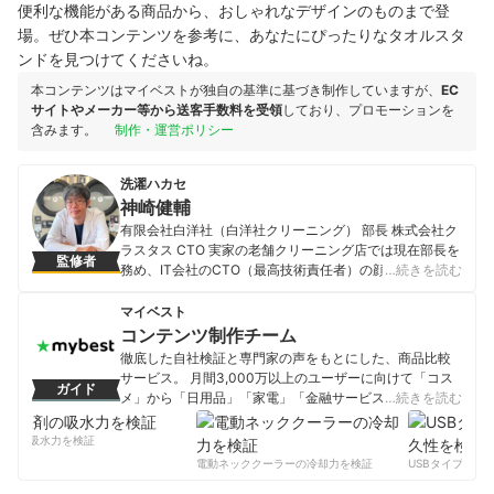
便利な機能がある商品から、おしゃれなデザインのものまで登
場。ぜひ本コンテンツを参考に、あなたにぴったりなタオルスタ
ンドを見つけてくださいね。
本コンテンツはマイベストが独自の基準に基づき制作していますが、
EC
サイトやメーカー等から送客手数料を受領
しており、プロモーションを
含みます。
制作・運営ポリシー
洗濯ハカセ
神崎健輔
有限会社白洋社（白洋社クリーニング） 部長 株式会社ク
ラスタス CTO 実家の老舗クリーニング店では現在部長を
監修者
務め、IT会社のCTO（最高技術責任者）の顔も持つ。宅
…続きを読む
配クリーニングサービス「Nexcy（ネクシー）」を開発
し、全国から集配可能なクリーニング店の運営も行う。
マイベスト
「洗濯ハカセ」として雑誌やFacebook・ twitter・
コンテンツ制作チーム
instagram等のSNSなどで家庭向けの洗濯のアドバイスを
徹底した自社検証と専門家の声をもとにした、商品比較
行い、勉強会を開催するなどして地域を盛り上げる活動
サービス。 月間3,000万以上のユーザーに向けて「コス
ガイド
にも精力的に取り組んでいる。
メ」から「日用品」「家電」「金融サービス」まで、ベ
…続きを読む
神崎健輔のプロフィール
ストな商品を選んでもらうために、毎日コンテンツを制
作中。
剤の吸水力を検証
コンテンツ制作チームのプロフィール
電動ネッククーラーの冷却力を検証
USBタイプCケー