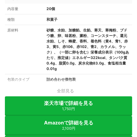
内容量
20個
種類
和菓子
原材料
砂糖、水飴、加糖餡、生餡、寒天、寒梅粉、ブド
ウ糖、卵、味甚粉、澱粉、コーンスターチ、還元
水飴、しそ、蜂蜜、香料、着色料（黄4、青1、赤
3、黄5、赤106、赤102、青2、カラメル、ラッ
ク）、（一部に卵を含む）栄養成分表示（100gあ
たり、推定値）エネルギー322kcal、タンパク質
0.4g、脂質0.0g、炭水化物83.0g、食塩相当量
0.01g
包装のタイプ
詰め合わせ個包装
全部見る
楽天市場で詳細を見る
1,750円
Amazonで詳細を見る
2,100円