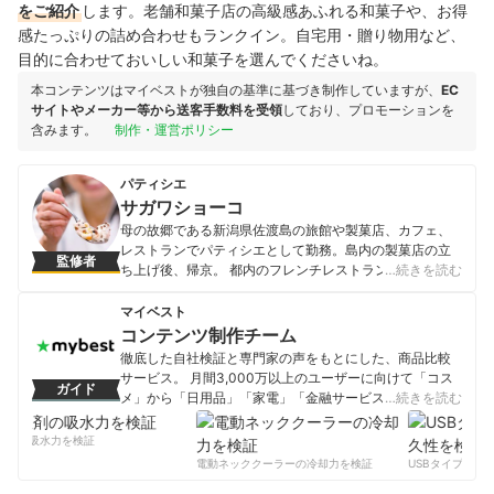
をご紹介
します。老舗和菓子店の高級感あふれる和菓子や、お得
感たっぷりの詰め合わせもランクイン。自宅用・贈り物用など、
目的に合わせておいしい和菓子を選んでくださいね。
本コンテンツはマイベストが独自の基準に基づき制作していますが、
EC
サイトやメーカー等から送客手数料を受領
しており、プロモーションを
含みます。
制作・運営ポリシー
パティシエ
サガワショーコ
母の故郷である新潟県佐渡島の旅館や製菓店、カフェ、
レストランでパティシエとして勤務。島内の製菓店の立
監修者
ち上げ後、帰京。 都内のフレンチレストランSincereパテ
…続きを読む
ィシエ。 形や場所にとらわれず菓子に携わりたい気持ち
からインターネットやリアル店舗と境無く日々活動中。
マイベスト
サガワショーコのプロフィール
コンテンツ制作チーム
徹底した自社検証と専門家の声をもとにした、商品比較
サービス。 月間3,000万以上のユーザーに向けて「コス
ガイド
メ」から「日用品」「家電」「金融サービス」まで、ベ
…続きを読む
ストな商品を選んでもらうために、毎日コンテンツを制
作中。
剤の吸水力を検証
コンテンツ制作チームのプロフィール
電動ネッククーラーの冷却力を検証
USBタイプCケー