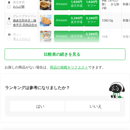
8個（わらび
1,620円
1,620円
岩立本店
8
Amazon
餅）、きな粉
和菓
楽天市場
ヤフー
わらび餅
2袋
グレープストーン
3,240円
3,240円
9
Amazon
鎌倉五郎本店
｜
鎌
1280.0g
和菓
楽天市場
ヤフー
倉半月 四色詰合せ
2,380円
幸ふく
10
Amazon
楽天市場
10本
和菓
ヤフー
幸ふくだんご
比較表の続きを見る
お探しの商品がない場合は、
商品の掲載をリクエスト
できます。
ランキングは参考になりましたか？
はい
いいえ