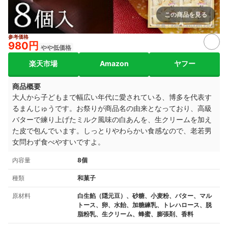
この商品を見る
出典：
item.rakuten.co.jp
参考価格
980円
やや低価格
楽天市場
Amazon
ヤフー
商品概要
大人から子どもまで幅広い年代に愛されている、博多を代表す
るまんじゅうです。お祭りが商品名の由来となっており、高級
バターで練り上げたミルク風味の白あんを、生クリームを加え
た皮で包んでいます。しっとりやわらかい食感なので、老若男
女問わず食べやすいですよ。
内容量
8個
種類
和菓子
原材料
白生餡（隠元豆）、砂糖、小麦粉、バター、マル
トース、卵、水飴、加糖練乳、トレハロース、脱
脂粉乳、生クリーム、蜂蜜、膨張剤、香料