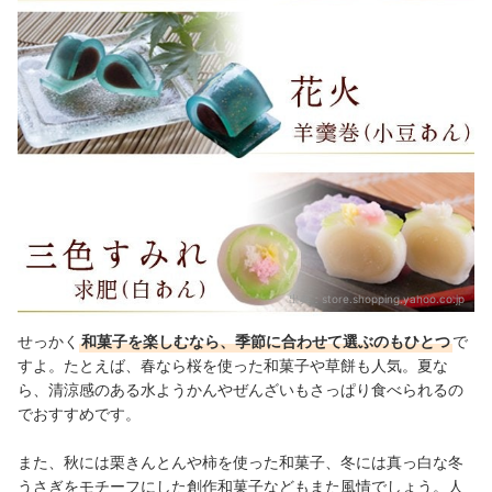
出典：
store.shopping.yahoo.co.jp
せっかく
和菓子を楽しむなら、季節に合わせて選ぶのもひとつ
で
すよ。たとえば、春なら桜を使った和菓子や草餅も人気。夏な
ら、清涼感のある水ようかんやぜんざいもさっぱり食べられるの
でおすすめです。
また、秋には栗きんとんや柿を使った和菓子、冬には真っ白な冬
うさぎをモチーフにした創作和菓子などもまた風情でしょう。人