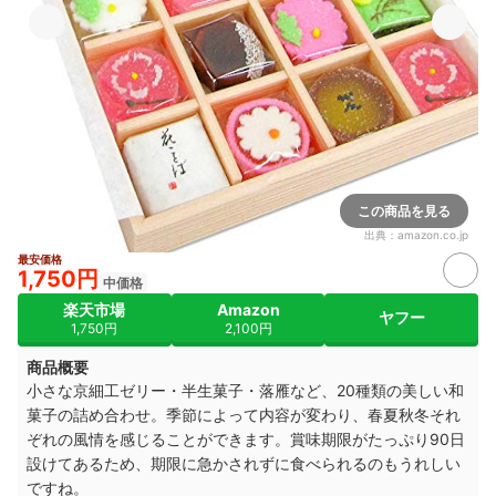
この商品を見る
出典：
amazon.co.jp
最安価格
1,750円
中価格
楽天市場
Amazon
ヤフー
1,750円
2,100円
商品概要
小さな京細工ゼリー・半生菓子・落雁など、20種類の美しい和
菓子の詰め合わせ。季節によって内容が変わり、春夏秋冬それ
ぞれの風情を感じることができます。賞味期限がたっぷり90日
設けてあるため、期限に急かされずに食べられるのもうれしい
ですね。