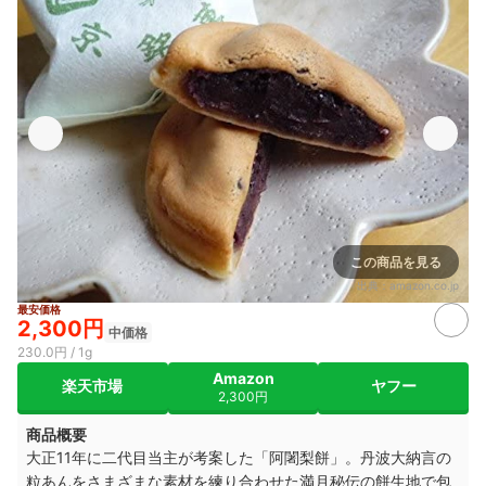
この商品を見る
出典：
amazon.co.jp
最安価格
2,300円
中価格
230.0円 / 1g
Amazon
楽天市場
ヤフー
2,300円
商品概要
大正11年に二代目当主が考案した「阿闍梨餅」。丹波大納言の
粒あんをさまざまな素材を練り合わせた満月秘伝の餅生地で包