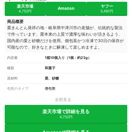
楽天市場
ヤフー
Amazon
4,752円
5,481円
商品概要
栗きんとん発祥の地・岐阜県中津川市の老舗が、伝統的な製法
で作っています。栗本来の上質で濃厚な味わいが活きるよう、
国内産の栗と砂糖だけを使用。個包装かつ冷凍で30日の保存が
可能なので、好きなときに解凍して楽しめますよ。
内容量
1箱10個入り（1個：約23g）
種類
和菓子
原材料
栗、砂糖
包装のタイプ
個包装
全部見る
楽天市場で詳細を見る
4,752円