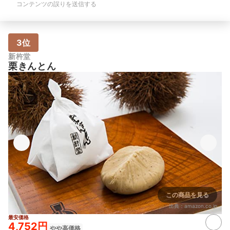
コンテンツの誤りを送信する
3位
新杵堂
栗きんとん
この商品を見る
出典：
amazon.co.jp
最安価格
4,752円
やや高価格