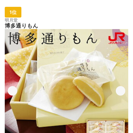
1位
明月堂
博多通りもん