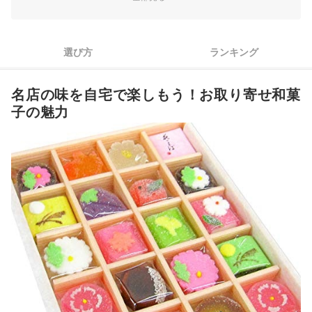
3
産地で選んで旅気分を味わうのもひとつ
4
手土産・贈り物には、個包装が便利
選び方
ランキング
5
購入前に、内容量・大きさ・賞味期限もチェック
名店の味を自宅で楽しもう！お取り寄せ和菓
6
コスパで選ぶなら、訳アリ商品が狙いめ
子の魅力
お取り寄せ和菓子全37商品おすすめ人気ランキング
お取り寄せ水ようかんもチェック！
お取り寄せ和菓子の売れ筋ランキングもチェック！