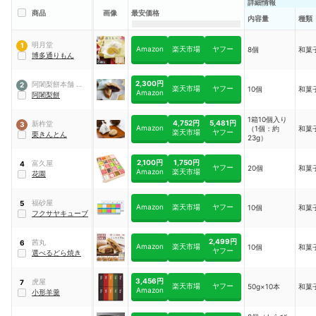
詳細情報
商品
画像
最安価格
内容量
種類
明月堂
1
Amazon
楽天市場
ヤフー
8個
和菓
博多通りもん
2,300円
阿闍梨餅本舗 京菓
2
楽天市場
ヤフー
10個
和菓
Amazon
子司 -満月
阿闍梨餅
1箱10個入り
4,752円
5,481円
新杵堂
3
Amazon
（1個：約
和菓
楽天市場
ヤフー
栗きんとん
23g）
2,100円
1,750円
富久屋
4
ヤフー
20個
和菓
Amazon
楽天市場
花園
福砂屋
5
Amazon
楽天市場
ヤフー
10個
和菓
フクサヤキューブ
2,499円
茜丸
6
Amazon
楽天市場
10個
和菓
ヤフー
選べるどら焼き
3,456円
虎屋
7
楽天市場
ヤフー
50g×10本
和菓
Amazon
小形羊羹