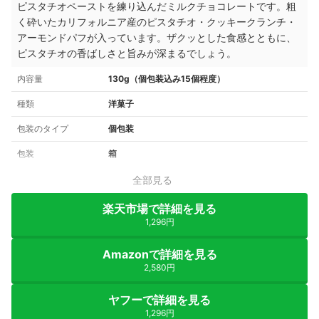
ピスタチオペーストを練り込んだミルクチョコレートです。粗
く砕いたカリフォルニア産のピスタチオ・クッキークランチ・
アーモンドパフが入っています。ザクッとした食感とともに、
ピスタチオの香ばしさと旨みが深まるでしょう。
内容量
130g（個包装込み15個程度）
種類
洋菓子
包装のタイプ
個包装
包装
箱
全部見る
楽天市場で詳細を見る
1,296円
Amazonで詳細を見る
2,580円
ヤフーで詳細を見る
1,296円