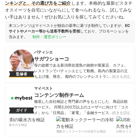
ンキングと、その選び方をご紹介
します。本格的な最新ピスタチ
オスイーツを自宅にいながらにして食べられるなら、試してみな
い手はありません！ぜひお気に入りを探してみてくださいね。
本コンテンツはマイベストが独自の基準に基づき制作していますが、
EC
サイトやメーカー等から送客手数料を受領
しており、プロモーションを
含みます。
制作・運営ポリシー
パティシエ
サガワショーコ
母の故郷である新潟県佐渡島の旅館や製菓店、カフェ、
レストランでパティシエとして勤務。島内の製菓店の立
監修者
ち上げ後、帰京。 都内のフレンチレストランSincereパテ
…続きを読む
ィシエ。 形や場所にとらわれず菓子に携わりたい気持ち
からインターネットやリアル店舗と境無く日々活動中。
マイベスト
サガワショーコのプロフィール
コンテンツ制作チーム
徹底した自社検証と専門家の声をもとにした、商品比較
サービス。 月間3,000万以上のユーザーに向けて「コス
ガイド
メ」から「日用品」「家電」「金融サービス」まで、ベ
…続きを読む
ストな商品を選んでもらうために、毎日コンテンツを制
作中。
剤の吸水力を検証
コンテンツ制作チームのプロフィール
電動ネッククーラーの冷却力を検証
USBタイプCケー