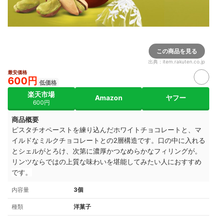
この商品を見る
出典：
item.rakuten.co.jp
最安価格
600円
低価格
楽天市場
Amazon
ヤフー
600円
商品概要
ピスタチオペーストを練り込んだホワイトチョコレートと、マ
イルドなミルクチョコレートとの2層構造です。口の中に入れる
とシェルがとろけ、次第に濃厚かつなめらかなフィリングが。
リンツならではの上質な味わいを堪能してみたい人におすすめ
です。
内容量
3個
種類
洋菓子