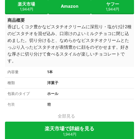
楽天市場
ヤフー
Amazon
1,944円
1,944円
商品概要
香ばしくコク豊かなピスタチオクリームに深煎り・塩がけ計2種
のピスタチオを混ぜ込み、口溶けのよいミルクチョコに閉じ込
めました。切り分けると、なめらかなピスタチオクリームとた
っぷり入ったピスタチオが表情豊かに顔をのぞかせます。好き
な厚さに切り分けて食べるスタイルが楽しいチョコレートで
す。
内容量
1本
種類
洋菓子
包装のタイプ
ホール
包装
箱
全部見る
楽天市場で詳細を見る
1,944円