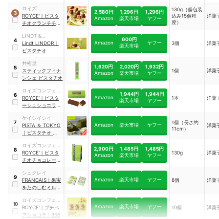
ロイズ
130g（個包装
2,580円
1,296円
1,296円
3
ROYCE'
｜
ピスタ
込み15個程
洋菓
Amazon
楽天市場
ヤフー
度）
チオクランチチョ
コレート
｜
301
LINDT &
600円
4
Amazon
ヤフー
SPRUNGLI
Lindt
LINDOR
｜
3個
洋菓
楽天市場
ピスタチオ
井桁堂
1,620円
2,020円
1,932円
5
スティックフィナ
1個
洋菓
Amazon
楽天市場
ヤフー
ンシェ ピスタチオ
ロイズコンフェク
1,944円
1,944円
6
Amazon
ト
ROYCE'
｜
ピスタ
1本
洋菓
楽天市場
ヤフー
ーシュショコラ
｜
538
ケイシイシイ
1個（長さ約
7
Amazon
楽天市場
ヤフー
PISTA ＆ TOKYO
洋菓
11cm）
｜
ピスタチオ ショ
コラテリーヌ
ロイズコンフェク
2,900円
1,485円
1,485円
8
ト
ROYCE'
｜
ピスタ
130g
洋菓
Amazon
楽天市場
ヤフー
チオチョコレート
｜
257
シュクレイ
9
Amazon
楽天市場
ヤフー
FRANCAIS
｜
果実
8個
洋菓
をたのしむミルフ
ィユ ピスタチオ
｜
ロイズコンフェク
fr03108
10
Amazon
楽天市場
ヤフー
ト
ROYCE'
｜
プチベ
10個
洋菓
アショコラ
｜
856