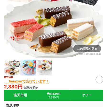
この商品を見る
出典：
amazon.co.jp
最安価格
Amazonで売れています！
2,880円
在庫わずか
Amazon
楽天市場
ヤフー
2,880円
商品概要