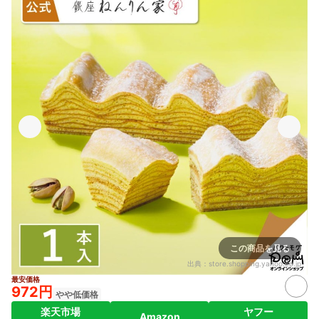
この商品を見る
出典：
store.shopping.yahoo.co.jp
最安価格
972円
やや低価格
楽天市場
ヤフー
Amazon