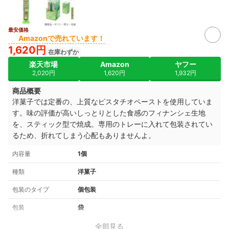
最安価格
Amazonで売れています！
1,620円
在庫わずか
楽天市場
Amazon
ヤフー
2,020円
1,620円
1,932円
商品概要
洋菓子では定番の、上質なピスタチオペーストを使用していま
す。味の評価が高いしっとりとした食感のフィナンシェ生地
を、スティック型で焼成。専用のトレーに入れて包装されてい
るため、折れてしまう心配もありませんよ。
内容量
1個
種類
洋菓子
包装のタイプ
個包装
包装
袋
全部見る