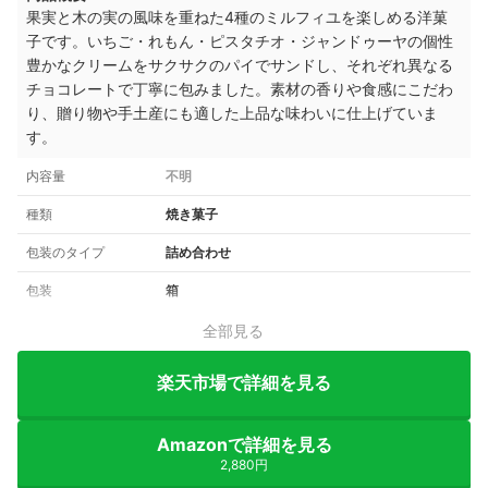
果実と木の実の風味を重ねた4種のミルフィユを楽しめる洋菓
子です。いちご・れもん・ピスタチオ・ジャンドゥーヤの個性
豊かなクリームをサクサクのパイでサンドし、それぞれ異なる
チョコレートで丁寧に包みました。素材の香りや食感にこだわ
り、贈り物や手土産にも適した上品な味わいに仕上げていま
す。
内容量
不明
種類
焼き菓子
包装のタイプ
詰め合わせ
包装
箱
全部見る
楽天市場で詳細を見る
Amazonで詳細を見る
2,880円