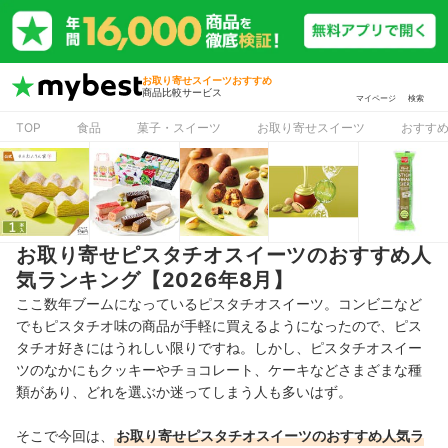
お取り寄せスイーツおすすめ
商品比較サービス
マイページ
検索
TOP
食品
菓子・スイーツ
お取り寄せスイーツ
おすす
お取り寄せピスタチオスイーツのおすすめ人
気ランキング【2026年8月】
ここ数年ブームになっているピスタチオスイーツ。コンビニなど
でもピスタチオ味の商品が手軽に買えるようになったので、ピス
タチオ好きにはうれしい限りですね。しかし、ピスタチオスイー
ツのなかにもクッキーやチョコレート、ケーキなどさまざまな種
類があり、どれを選ぶか迷ってしまう人も多いはず。
そこで今回は、
お取り寄せピスタチオスイーツのおすすめ人気ラ