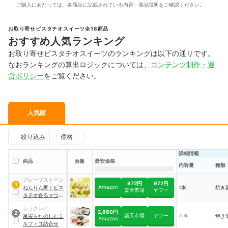
ご購入にあたっては、各商品に記載されている内容・商品説明をご確認ください。
お取り寄せピスタチオスイーツ全18商品
おすすめ人気ランキング
お取り寄せピスタチオスイーツのランキングは以下の通りです。
なおランキングの算出ロジックについては、
コンテンツ制作・運
営ポリシー
をご覧ください。
人気順
絞り込み
価格
詳細情報
商品
画像
最安価格
内容量
種類
グレープストーン
972円
972円
1
Amazon
ねんりん家
｜
ピス
1本
焼き
楽天市場
ヤフー
タチオ香るマウン
トバーム
｜
シュクレイ
016921
2,880円
2
楽天市場
ヤフー
果実をたのしむミ
不明
焼き
Amazon
ルフィユ詰合せ