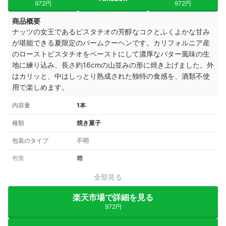
972円
972円
商品概要
ナッツの女王であるピスタチオの芳醇なコクとふくよかな甘み
が堪能できる夏限定のバームクーヘンです。カリフォルニア産
のローストピスタチオをペーストにして濃厚なバター風味の生
地に練り込み、長さ約16cmの山並みの形に焼き上げました。外
はカリッと、中はしっとり熟成された独特の食感を、酒類不使
用で楽しめます。
内容量
1本
種類
焼き菓子
包装のタイプ
不明
包装
箱
全部見る
楽天市場で詳細を見る
972円