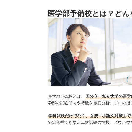
5
医学部予備校とは？どん
予備校選びは体験授業からはじめよう
おすすめの医学部予備校20選
医学部予備校にかかる費用や学費を抑えるコツは
医学部受験用の参考書も要チェック！
医学部予備校とは、
国公立・私立大学の医学
学部の
試験傾向や特徴を徹底分析。プロの指
学科試験だけでなく、面接・小論文対策まで
では入手できない二次試験の情報、ノウハウ