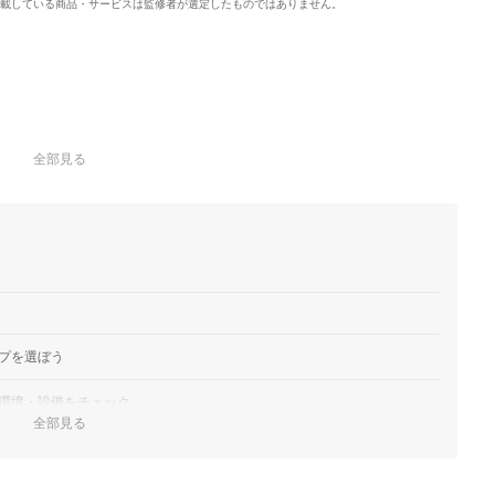
載している商品・サービスは監修者が選定したものではありません。
全部見る
プを選ぼう
環境・設備をチェック
全部見る
う
すい予備校をチョイス