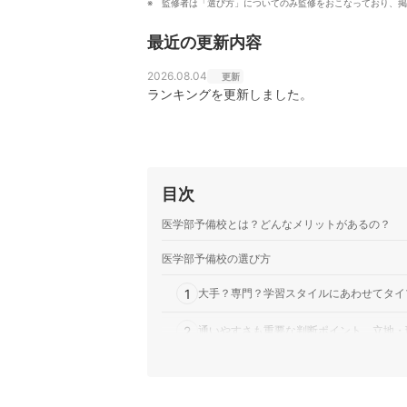
監修者は「選び方」についてのみ監修をおこなっており、掲
最近の更新内容
2026.08.04
更新
ランキングを更新しました。
目次
医学部予備校とは？どんなメリットがあるの？
医学部予備校の選び方
1
大手？専門？学習スタイルにあわせてタイ
2
通いやすさも重要な判断ポイント。立地・
3
サポート体制の充実度もしっかり見ておこ
4
再受験を目指す社会人は自学・自習がしや