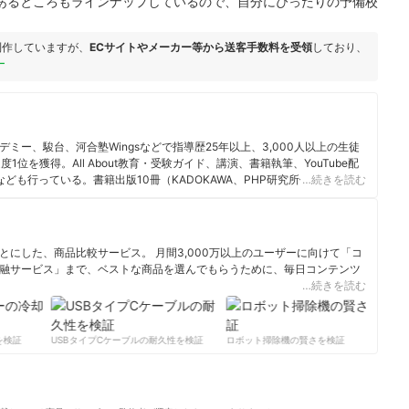
あるところもラインナップしているので、自分にぴったりの予備校
制作していますが、
ECサイトやメーカー等から送客手数料を受領
しており、
ー
ミー、駿台、河合塾Wingsなどで指導歴25年以上、3,000人以上の生徒
位を獲得。All About教育・受験ガイド、講演、書籍執筆、YouTube配
ども行っている。書籍出版10冊（KADOKAWA、PHP研究所他）はすべて
…続きを読む
。テレビ・新聞・雑誌メディア出演、掲載多数。
にした、商品比較サービス。 月間3,000万以上のユーザーに向けて「コ
融サービス」まで、ベストな商品を選んでもらうために、毎日コンテンツ
…続きを読む
ィール
検証
USBタイプCケーブルの耐久性を検証
ロボット掃除機の賢さを検証
サ