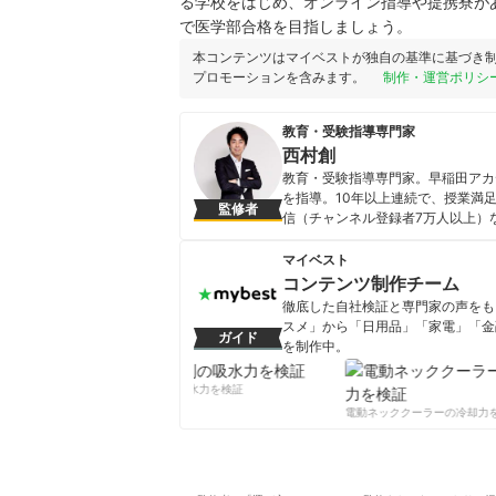
る学校をはじめ、オンライン指導や提携寮が
で医学部合格を目指しましょう。
本コンテンツはマイベストが独自の基準に基づき
プロモーションを含みます。
制作・運営ポリシ
教育・受験指導専門家
西村創
教育・受験指導専門家。早稲田アカデ
を指導。10年以上連続で、授業満足度1
監修者
信（チャンネル登録者7万人以上）な
重版更新中で、累計15万部を突破
西村創のプロフィール
マイベスト
コンテンツ制作チーム
徹底した自社検証と専門家の声をもと
スメ」から「日用品」「家電」「金
ガイド
を制作中。
コンテンツ制作チームのプロフ
柔軟剤の吸水力を検証
電動ネッククーラーの冷却力を