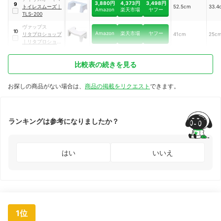
3,880円
4,373円
3,498円
9
トイレスムーズ
｜
52.5cm
33.4
Amazon
楽天市場
ヤフー
TLS-200
ヴァップス
10
Amazon
楽天市場
ヤフー
‎リタプロショップ
41cm
25c
｜
リタプロショッ
プ うまくしゃがー
む3
比較表の続きを見る
お探しの商品がない場合は、
商品の掲載をリクエスト
できます。
ランキングは参考になりましたか？
はい
いいえ
1位