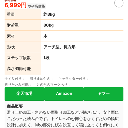
3+
6,999円
やや高価格
重量
約3kg
耐荷重
80kg
素材
木
形状
アーチ型、長方形
ステップ段数
1段
高さ調節可能
手すり付き
滑り止め付き
キャラクター付き
折りたたみ可能
足の形のマークあり
楽天市場
Amazon
ヤフー
商品概要
滑り止め加工・角のない面取り加工などが施された、安全面に
こだわった踏み台です。トイレへの恐怖心をなくすための幅広
設計に加えて、脚の部分に桟を設置して端に立っても倒れにく