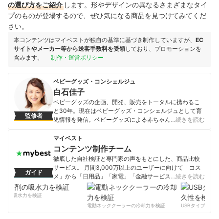
の選び方をご紹介
します。形やデザインの異なるさまざまなタイ
プのものが登場するので、ぜひ気になる商品を見つけてみてくだ
さい。
本コンテンツはマイベストが独自の基準に基づき制作していますが、
EC
サイトやメーカー等から送客手数料を受領
しており、プロモーションを
含みます。
制作・運営ポリシー
ベビーグッズ・コンシェルジュ
白石佳子
ベビーグッズの企画、開発、販売をトータルに携わるこ
と30年。現在はベビーグッズ・コンシェルジュとして育
監修者
児情報を発信。ベビーグッズによる赤ちゃんの事故を減
…続きを読む
らすために、そして不安を抱えながら育児しているママ
をサポートするために活動中。延べ2000人のパパママに
マイベスト
育児グッズ講座を開催。新米ファミリーの育児を助ける
コンテンツ制作チーム
オリジナルベビー服「ラクラクふわふわバルーンオー
徹底した自社検証と専門家の声をもとにした、商品比較
ル」はキッズデザイン賞を受賞。 メディア歴：「おはよ
サービス。 月間3,000万以上のユーザーに向けて「コス
ガイド
う日本」（NHK）
メ」から「日用品」「家電」「金融サービス」まで、ベ
…続きを読む
白石佳子のプロフィール
ストな商品を選んでもらうために、毎日コンテンツを制
作中。
剤の吸水力を検証
コンテンツ制作チームのプロフィール
電動ネッククーラーの冷却力を検証
USBタイプCケー