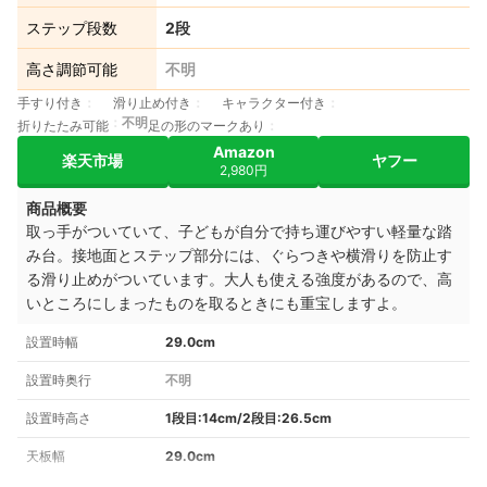
ステップ段数
2段
高さ調節可能
不明
手すり付き
滑り止め付き
キャラクター付き
不明
折りたたみ可能
足の形のマークあり
Amazon
楽天市場
ヤフー
2,980円
商品概要
取っ手がついていて、子どもが自分で持ち運びやすい軽量な踏
み台。接地面とステップ部分には、ぐらつきや横滑りを防止す
る滑り止めがついています。大人も使える強度があるので、高
いところにしまったものを取るときにも重宝しますよ。
設置時幅
29.0cm
設置時奥行
不明
設置時高さ
1段目:14cm/2段目:26.5cm
天板幅
29.0cm