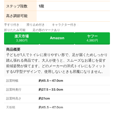
ステップ段数
1段
高さ調節可能
手すり付き
滑り止め付き
キャラクター付き
折りたたみ可能
足の形のマークあり
楽天市場
ヤフー
Amazon
3,980円
4,980円
商品概要
子どもが1人でトイレに座りやすい形で、足が届くためしっかり
踏ん張れる商品です。大人が使うと、スムーズなお通じを促す
前傾姿勢が保てます。どのメーカーの洋式トイレにもフィット
するU字型デザインで、使用しないときも邪魔になりません。
設置時幅
約45.5～47.0cm
設置時奥行
約27.5～33.0cm
設置時高さ
約21cm
天板幅
約45.5～47.0cm