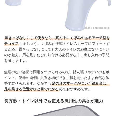
出典：
amazon.co.jp
置きっぱなしにして使うなら、真ん中にくぼみのあるアーチ型を
チョイス
しましょう。くぼみが洋式トイレのカーブにフィットす
るため、置きっぱなしにしても大人のトイレの邪魔になりにくい
のが魅力。用を足すたびに片付ける必要がなく、出し入れの手間
を省けますよ。
無理のない姿勢で両足をつけられるので、踏ん張りやすいのもポ
イント。便器の両側に足置き場ができ、脚を開いたまま自然な体
勢で乗せられます。なかでも
足の形のマークがついた踏み台は、
足を乗せる位置がひと目でわかる
のでおすすめです。
長方形：トイレ以外でも使える汎用性の高さが魅力