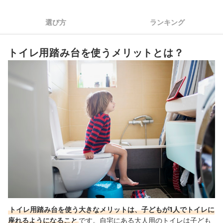
4
折りたたみタイプなら、省スペースで収納できる
選び方
ランキング
5
子どもや自分の好みにぴったりなデザインを見つけよう
トイレ用踏み台を使うメリットとは？
トイレ用踏み台全16商品おすすめ人気ランキング
ほかのトイレトレーニング用品も、あわせてチェック
トイレ用踏み台の売れ筋ランキングもチェック！
トイレ用踏み台を使う大きなメリットは、子どもが1人でトイレに
座れるようになること
です。自宅にある大人用のトイレは子ども