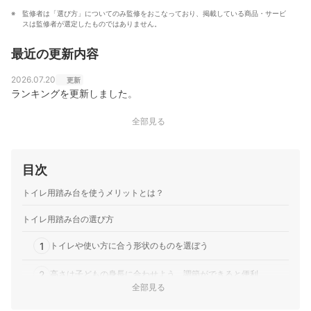
監修者は「選び方」についてのみ監修をおこなっており、掲載している商品・サービ
スは監修者が選定したものではありません。
最近の更新内容
2026.07.20
更新
ランキングを更新しました。
全部見る
目次
トイレ用踏み台を使うメリットとは？
トイレ用踏み台の選び方
1
トイレや使い方に合う形状のものを選ぼう
2
高さは子どもの身長に合わせよう。調節ができると便利
全部見る
3
安全性にも注目。滑り止めや手すりがあれば転倒しにくい