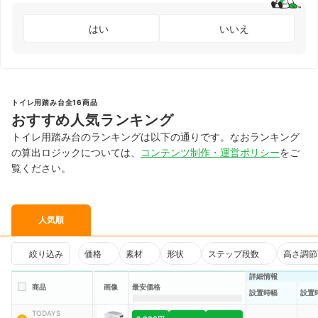
はい
いいえ
トイレ用踏み台全16商品
おすすめ人気ランキング
トイレ用踏み台のランキングは以下の通りです。なおランキング
の算出ロジックについては、
コンテンツ制作・運営ポリシー
をご
覧ください。
人気順
絞り込み
価格
素材
形状
ステップ段数
高さ調節
詳細情報
商品
画像
最安価格
設置時幅
設置
TODAYS