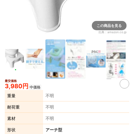
この商品を見る
出典：
amazon.co.jp
4+
最安価格
3,980円
中価格
重量
不明
耐荷重
不明
素材
不明
形状
アーチ型