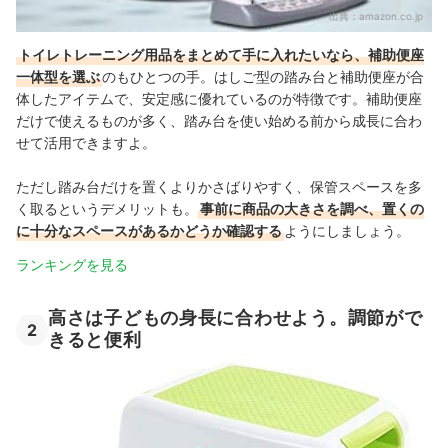
出典：
amazon.co.jp
トイレトレーニング用品をまとめて手に入れたいなら、補助便座
一体型を選ぶ
のもひとつの手。はしご型の踏み台と補助便座が合
体したアイテムで、安定感に優れているのが特徴です。補助便座
だけで使えるものが多く、踏み台を使い始める前から成長に合わ
せて活用できますよ。
ただし踏み台だけを置くよりかさばりやすく、保管スペースを多
く取るというデメリットも。
事前に商品の大きさを調べ、置くの
に十分なスペースがあるかどうか確認する
ようにしましょう。
ランキングを見る
高さは子どもの身長に合わせよう。調節がで
2
きると便利