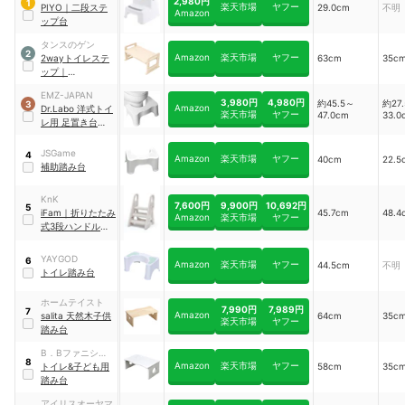
2,980円
1
楽天市場
ヤフー
PIYO
｜
二段ステ
29.0cm
不明
Amazon
ップ台
タンスのゲン
2
Amazon
楽天市場
ヤフー
2wayトイレステ
63cm
35c
ップ
｜
4960074210
EMZ-JAPAN
3,980円
4,980円
約45.5～
約27
3
Amazon
Dr.Labo 洋式トイ
楽天市場
ヤフー
47.0cm
33.0
レ用 足置き台
｜
zak-toiletstand
JSGame
4
Amazon
楽天市場
ヤフー
40cm
22.5
補助踏み台
KnK
7,600円
9,900円
10,692円
5
iFam
｜
折りたたみ
45.7cm
48.4
Amazon
楽天市場
ヤフー
式3段ハンドル踏
み台
YAYGOD
6
Amazon
楽天市場
ヤフー
44.5cm
不明
トイレ踏み台
ホームテイスト
7,990円
7,989円
7
Amazon
salita 天然木子供
64cm
35c
楽天市場
ヤフー
踏み台
B．Bファニシン
8
Amazon
楽天市場
ヤフー
グ
トイレ&子ども用
58cm
35c
踏み台
アイリスオーヤマ