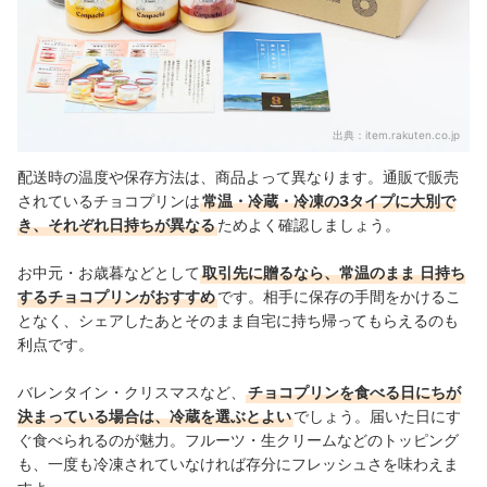
出典：
item.rakuten.co.jp
配送時の温度や保存方法は、商品よって異なります。通販で販売
されているチョコプリンは
常温・冷蔵・冷凍の3タイプに大別で
き、それぞれ日持ちが異なる
ためよく確認しましょう。
お中元・お歳暮などとして
取引先に贈るなら、常温のまま
日持ち
するチョコプリンがおすすめ
です。相手に保存の手間をかけるこ
となく、シェアしたあとそのまま自宅に持ち帰ってもらえるのも
利点です。
バレンタイン・クリスマスなど、
チョコプリンを食べる日にちが
決まっている場合は、冷蔵を選ぶとよい
でしょう。届いた日にす
ぐ食べられるのが魅力。フルーツ・生クリームなどのトッピング
も、一度も冷凍されていなければ存分にフレッシュさを味わえま