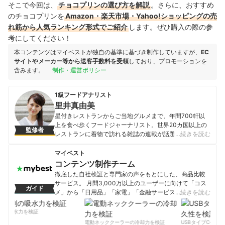
そこで今回は、
チョコプリンの選び方を解説
。さらに、おすすめ
のチョコプリンを
Amazon・楽天市場・Yahoo!ショッピングの売
れ筋から人気ランキング形式でご紹介
します。ぜひ購入の際の参
考にしてください！
本コンテンツはマイベストが独自の基準に基づき制作していますが、
EC
サイトやメーカー等から送客手数料を受領
しており、プロモーションを
含みます。
制作・運営ポリシー
1級フードアナリスト
里井真由美
星付きレストランからご当地グルメまで、年間700軒以
上を食べ歩くフードジャーナリスト。世界20カ国以上の
監修者
レストランに着物で訪れる雑誌の連載が話題となる。食
…続きを読む
の専門家としての情報量は圧倒的で、多数のテレビやラ
ジオ、webメディアで活躍中している。 1級フードアナリ
マイベスト
スト・1級惣菜管理士・野菜ソムリエ上級プロをはじめ、
コンテンツ制作チーム
実に15もの食に関する資格を持ち、現在は農林水産省食
徹底した自社検証と専門家の声をもとにした、商品比較
料・農業・農村政策審議会委員、フード・アクション・
サービス。 月間3,000万以上のユーザーに向けて「コス
ガイド
ニッポン アンバサダー、フランス観光開発機構オフィシ
メ」から「日用品」「家電」「金融サービス」まで、ベ
…続きを読む
ャルレポーターに任命され、活動の場を世界に広げてい
ストな商品を選んでもらうために、毎日コンテンツを制
る。 日本テレビ「ぐるぐるナインティナイン」、フジテ
作中。
の吸水力を検証
レビ「ノンストップ」TBSテレビ「ビビット」などテレ
コンテンツ制作チームのプロフィール
電動ネッククーラーの冷却力を検証
USBタイプCケーブ
ビ出演多数。SBSテレビ「週刊アズマ」に毎月レギュラ