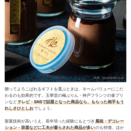
出典：
gyokkado.co.jp
贈ってよろこばれるギフトを選ぶときは、ネームバリューにこだ
わるのも効果的です。玉華堂の極ぷりん・神戸フランツの壷プリ
ンなど
テレビ・SNSで話題となった商品なら、もらった相手もう
れしさひとしお
でしょう。
製菓技術が高いうえ、長年培った経験にもとづき
風味・デコレー
ション・容器などに工夫が凝らされた商品が多い
のも特徴。ほか