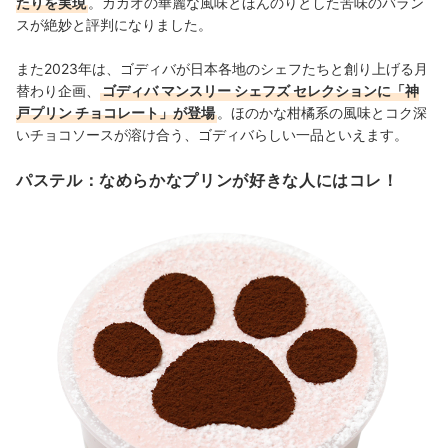
たりを実現
。カカオの華麗な風味とほんのりとした苦味のバラン
スが絶妙と評判になりました。
また2023年は、ゴディバが日本各地のシェフたちと創り上げる月
替わり企画、
ゴディバ マンスリー シェフズ セレクションに「神
戸プリン チョコレート」が登場
。ほのかな柑橘系の風味とコク深
いチョコソースが溶け合う、ゴディバらしい一品といえます。
パステル：なめらかなプリンが好きな人にはコレ！