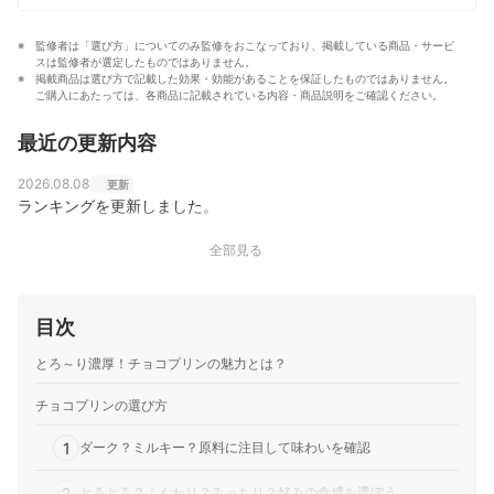
ー出演中。お取り寄せサイト、楽天ROOMのフォロワー
数は62万人以上。
監修者は「選び方」についてのみ監修をおこなっており、掲載している商品・サービ
里井真由美のプロフィール
スは監修者が選定したものではありません。
掲載商品は選び方で記載した効果・効能があることを保証したものではありません。
ご購入にあたっては、各商品に記載されている内容・商品説明をご確認ください。
最近の更新内容
2026.08.08
更新
ランキングを更新しました。
全部見る
目次
とろ～り濃厚！チョコプリンの魅力とは？
チョコプリンの選び方
1
ダーク？ミルキー？原料に注目して味わいを確認
2
とろとろ？ふんわり？みっちり？好みの食感を選ぼう