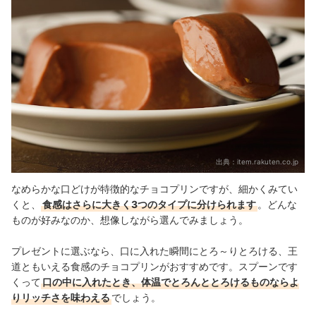
出典：
item.rakuten.co.jp
なめらかな口どけが特徴的なチョコプリンですが、細かくみてい
くと、
食感はさらに大きく3つのタイプに分けられます
。どんな
ものが好みなのか、想像しながら選んでみましょう。
プレゼントに選ぶなら、口に入れた瞬間にとろ～りとろける、王
道ともいえる食感のチョコプリンがおすすめです。スプーンです
くって
口の中に入れたとき、体温でとろんととろけるものならよ
りリッチさを味わえる
でしょう。