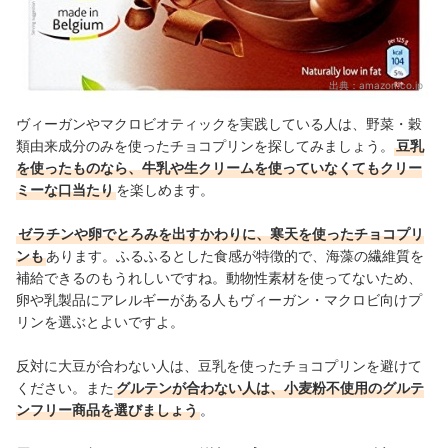
出典：
amazon.co.jp
ヴィーガンやマクロビオティックを実践している人は、野菜・穀
類由来成分のみを使ったチョコプリンを探してみましょう。
豆乳
を使ったものなら、牛乳や生クリームを使っていなくてもクリー
ミーな口当たり
を楽しめます。
ゼラチンや卵でとろみを出すかわりに、寒天を使ったチョコプリ
ンも
あります。ふるふるとした食感が特徴的
で、海藻の繊維質を
補給できるのもうれしいですね。
動物性素材を使ってないため、
卵や乳製品にアレルギーがある人も
ヴィーガン・マクロビ向けプ
リンを選ぶとよいですよ。
反対に大豆が合わない人は、豆乳を使ったチョコプリンを避けて
ください。また
グルテンが合わない人は、小麦粉不使用のグルテ
ンフリー商品を選びましょう
。