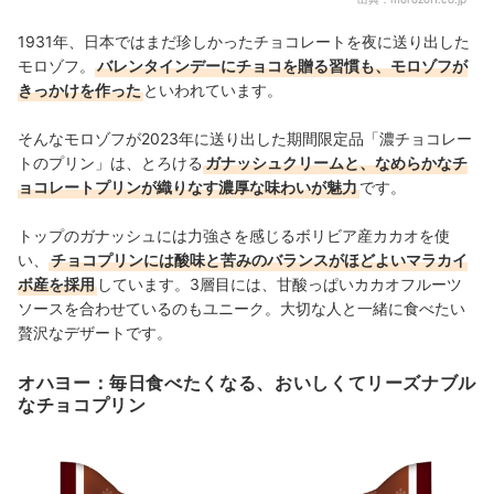
1931年、日本ではまだ珍しかったチョコレートを夜に送り出した
モロゾフ。
バレンタインデーにチョコを贈る習慣も、モロゾフが
きっかけを作った
といわれています。
そんなモロゾフが2023年に送り出した期間限定品「濃チョコレー
トのプリン」は、とろける
ガナッシュクリームと、なめらかなチ
ョコレートプリンが織りなす濃厚な味わいが魅力
です。
トップのガナッシュには力強さを感じるボリビア産カカオを使
い、
チョコプリンには酸味と苦みのバランスがほどよいマラカイ
ボ産を採用
しています。3層目には、甘酸っぱいカカオフルーツ
ソースを合わせているのもユニーク。大切な人と一緒に食べたい
贅沢なデザートです。
オハヨー：毎日食べたくなる、おいしくてリーズナブル
なチョコプリン