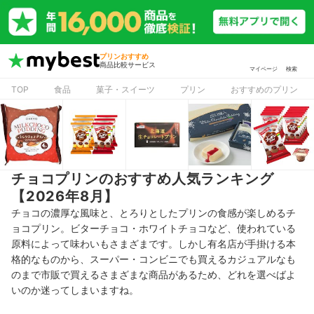
プリンおすすめ
商品比較サービス
マイページ
検索
TOP
食品
菓子・スイーツ
プリン
おすすめのプリン
チョコプリンのおすすめ人気ランキング
【2026年8月】
チョコの濃厚な風味と、とろりとしたプリンの食感が楽しめるチ
ョコプリン。ビターチョコ・ホワイトチョコなど、使われている
原料によって味わいもさまざまです。
しかし有名店が手掛ける本
格的なものから、スーパー・コンビニでも買えるカジュアルなも
のまで市販で買えるさまざまな商品があるため、
どれを選べばよ
いのか迷ってしまいますね。