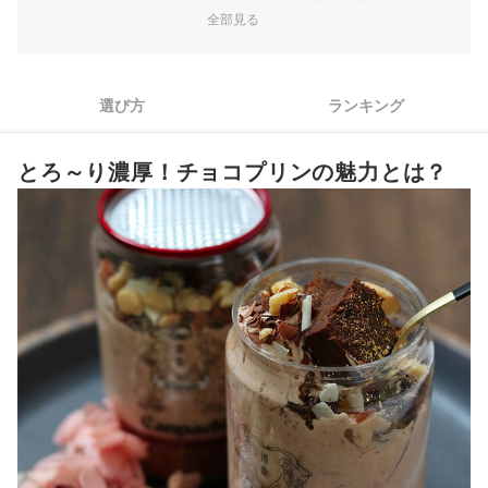
全部見る
チョコソース・生クリーム・ベリーなど、デコレーションもチ
3
ェック！
4
プレゼントとして選ぶなら、特別感・高級感を大切に
選び方
ランキング
5
こだわり派は素材・製法もしっかりチェック！
とろ～り濃厚！チョコプリンの魅力とは？
6
迷ったときは、人気ブランドのチョコプリンを選ぼう
食べるシーンに合わせて常温・冷蔵・冷凍をチョイス。日持ち
7
もしっかり確認しよう
チョコプリン全25商品おすすめ人気ランキング
ホームパーティにはトッピングを楽しもう！
チョコプリンの売れ筋ランキングもチェック！