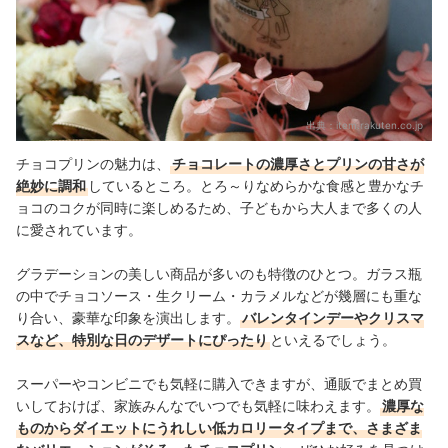
出典：
item.rakuten.co.jp
チョコプリンの魅力は、
チョコレートの濃厚さとプリンの甘さが
絶妙に調和
しているところ。とろ～りなめらかな食感と豊かなチ
ョコのコクが同時に楽しめるため、子どもから大人まで多くの人
に愛されています。
グラデーションの美しい商品が多いのも特徴のひとつ。ガラス瓶
の中でチョコソース・生クリーム・カラメルなどが幾層にも重な
り合い、豪華な印象を演出します。
バレンタインデーやクリスマ
スなど、特別な日のデザートにぴったり
といえるでしょう。
スーパーやコンビニでも気軽に購入できますが、通販でまとめ買
いしておけば、家族みんなでいつでも気軽に味わえます。
濃厚な
ものからダイエットにうれしい低カロリータイプまで、さまざま