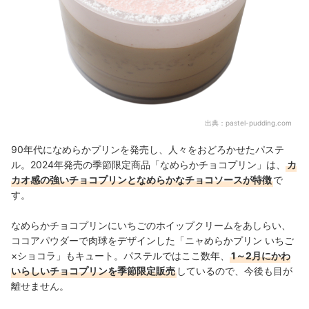
出典：
pastel-pudding.com
90年代になめらかプリンを発売し、人々をおどろかせたパステ
ル。2024年発売の季節限定商品「なめらかチョコプリン」は、
カ
カオ感の強いチョコプリンとなめらかなチョコソースが特徴
で
す。
なめらかチョコプリンにいちごのホイップクリームをあしらい、
ココアパウダーで肉球をデザインした「ニャめらかプリン いちご
×ショコラ」もキュート。パステルではここ数年、
1～2月にかわ
いらしいチョコプリンを季節限定販売
しているので、
今後も目が
離せません
。