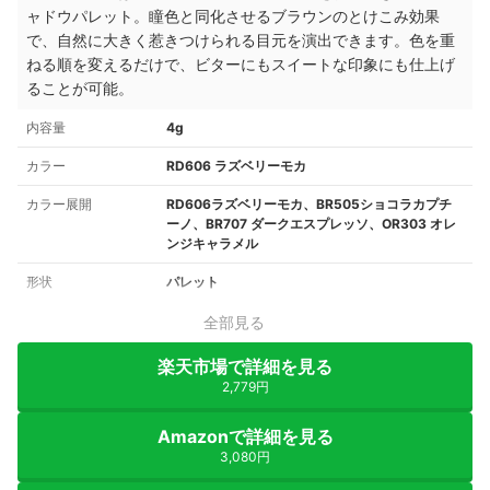
ャドウパレット。瞳色と同化させるブラウンのとけこみ効果
で、自然に大きく惹きつけられる目元を演出できます。色を重
ねる順を変えるだけで、ビターにもスイートな印象にも仕上げ
ることが可能。
内容量
4g
カラー
RD606 ラズベリーモカ
カラー展開
RD606ラズベリーモカ、BR505ショコラカプチ
ーノ、BR707 ダークエスプレッソ、OR303 オレ
ンジキャラメル
形状
パレット
全部見る
楽天市場で詳細を見る
2,779円
Amazonで詳細を見る
3,080円