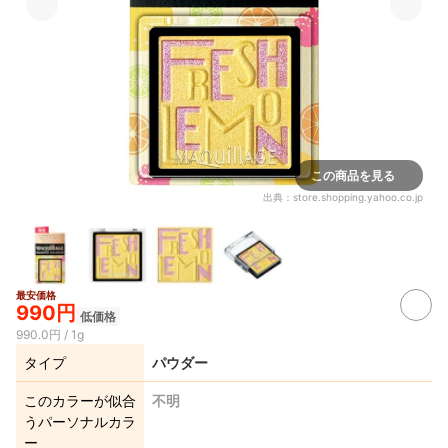
この商品を見る
出典：
store.shopping.yahoo.co.jp
最安価格
990円
低価格
990.0円 / 1g
タイプ
パウダー
このカラーが似合
不明
うパーソナルカラ
ー