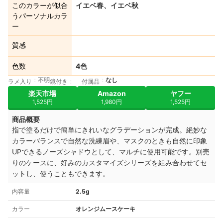
このカラーが似合
イエベ春、イエベ秋
うパーソナルカラ
ー
質感
色数
4色
不明
なし
ラメ入り
鏡付き
付属品
楽天市場
Amazon
ヤフー
1,525円
1,980円
1,525円
商品概要
指で塗るだけで簡単にきれいなグラデーションが完成。絶妙な
カラーバランスで自然な洗練眉や、マスクのときも自然に印象
UPできるノーズシャドウとして、マルチに使用可能です。別売
りのケースに、好みのカスタマイズシリーズを組み合わせてセ
ットし、使うこともできます。
内容量
2.5g
カラー
オレンジムースケーキ