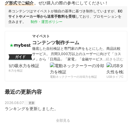
グ形式でご紹介
。ぜひ購入の際の参考にしてください！
本コンテンツはマイベストが独自の基準に基づき制作していますが、
EC
サイトやメーカー等から送客手数料を受領
しており、プロモーションを
含みます。
制作・運営ポリシー
マイベスト
コンテンツ制作チーム
徹底した自社検証と専門家の声をもとにした、商品比較
サービス。 月間3,000万以上のユーザーに向けて「コス
ガイド
メ」から「日用品」「家電」「金融サービス」まで、ベ
…続きを読む
ストな商品を選んでもらうために、毎日コンテンツを制
作中。
の吸水力を検証
コンテンツ制作チームのプロフィール
電動ネッククーラーの冷却力を検証
USBタイプCケーブ
最近の更新内容
2026.08.07
更新
ランキングを更新しました。
全部見る