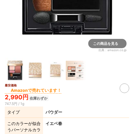
この商品を見る
出典：
amazon.co.jp
最安価格
Amazonで売れています！
2,990円
在庫わずか
747.5円 / 1g
タイプ
パウダー
このカラーが似合
イエベ春
うパーソナルカラ