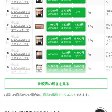
ル
ラマティックスタ
イリングアイズ
｜
資生堂
OR303
3,080円
2,779円
RD6
6
ヤフー
MAQuillAGE
｜
ド
4g
Amazon
楽天市場
ベリ
ラマティックスタ
イリングアイズ ラ
資生堂
ズベリーモカ
｜
1,980円
1,525円
1,525円
オレ
7
MAQuillAGE
ドラ
2.5g
RD606
Amazon
楽天市場
ヤフー
スケ
マティック
｜
アイ
カラー マルチ
｜
資生堂
BR5
OR341
3,080円
3,680円
5,700円
8
MAQuillAGE
｜
ド
4.0g
コラ
Amazon
楽天市場
ヤフー
ノ
ラマティックスタ
イリングアイズ シ
資生堂
ョコラカプチーノ
4,211円
4,500円
キャ
9
Amazon
MAQuillAGE
｜
ド
4g
｜
BR505
楽天市場
ヤフー
ルク
ラマティックスタ
イリングアイズＳ
資生堂
3,580円
4,689円
5,600円
リッ
10
MAQuillAGE
｜
マ
4g
Amazon
楽天市場
ヤフー
ラテ
キアージュ ドラマ
ティックスタイリ
ングアイズ
｜
比較表の続きを見る
BE303
お探しの商品がない場合は、
商品の掲載をリクエスト
できます。