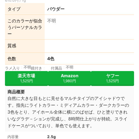
610.0円 / 1g
タイプ
パウダー
このカラーが似合
不明
うパーソナルカラ
ー
質感
色数
4色
不明
不明
ラメ入り
鏡付き
付属品
楽天市場
Amazon
ヤフー
1,525円
1,980円
1,525円
商品概要
自然に大きな目もとに見せるマルチタイプのアイシャドウで
す。指先にライトカラー・ミディアムカラー・ダークカラーの
3色をとり、アイホール全体に横にのばせば、ひと塗りできれ
いなグラデ－ションが完成し、8時間仕上がりが持続。スライ
ドケースがついており、単色でも使えます。
内容量
2.5g