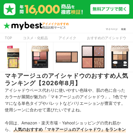
アイメイクおすすめ
商品比較サービス
マイページ
検索
TOP
コスメ・化粧品
アイメイク
おすすめのアイシャドウ
マキアージュのアイシャドウのおすすめ人気
ランキング【2026年8月】
アイシャドウベース代わりに使いやすい色味や、肌の色に合った
カラーが展開が魅力の「マキアージュのアイシャドウ」。1色でサ
マになる
単色タイプやパレットなどバリエーションが豊富です。
使用シーンに合わせて
選びたいですよね。
今回は、Amazon・楽天市場・Yahoo!ショッピングの売れ筋か
ら、
人気のおすすめ「マキアージュのアイシャドウ」をランキン