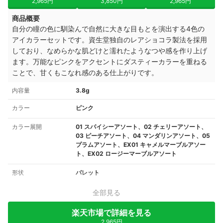
2,965円
3,850円
2,965円
商品概要
自分の瞳の色に馴染んで自然に大きな目もとを演出する4色の
アイカラーセットです。資生堂独自のレアショコラ製法を採用
しており、なめらかな肌どけと濡れたようなつや感を作り上げ
ます。万能なピンクをアクセントにダスティーカラーを重ねる
ことで、甘くもこなれ感のある仕上がりです。
内容量
3.8g
カラー
ピンク
カラー展開
01 スパイシーアソート、02 チェリーアソート、
03 ピーチアソート、04 マンダリンアソート、05
プラムアソート、EX01 キャメルマーブルアソー
ト、EX02 ロージーマーブルアソート
形状
パレット
全部見る
楽天市場で詳細を見る
2,965円