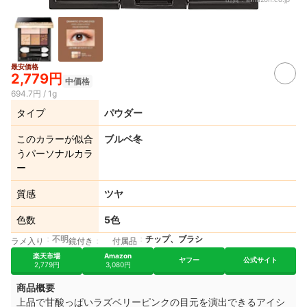
最安価格
2,779円
中価格
694.7円 / 1g
タイプ
パウダー
このカラーが似合
ブルベ冬
うパーソナルカラ
ー
質感
ツヤ
色数
5色
不明
チップ、ブラシ
ラメ入り
鏡付き
付属品
楽天市場
Amazon
ヤフー
公式サイト
2,779円
3,080円
商品概要
上品で甘酸っぱいラズベリーピンクの目元を演出できるアイシ