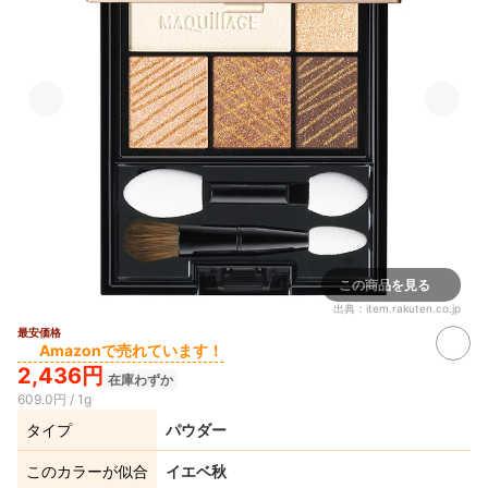
この商品を見る
出典：
item.rakuten.co.jp
最安価格
Amazonで売れています！
2,436円
在庫わずか
609.0円 / 1g
タイプ
パウダー
このカラーが似合
イエベ秋