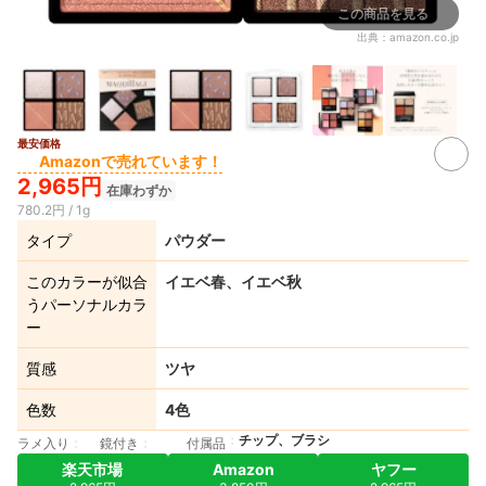
この商品を見る
出典：
amazon.co.jp
最安価格
8+
Amazonで売れています！
2,965円
在庫わずか
780.2円 / 1g
タイプ
パウダー
このカラーが似合
イエベ春、イエベ秋
うパーソナルカラ
ー
質感
ツヤ
色数
4色
チップ、ブラシ
ラメ入り
鏡付き
付属品
楽天市場
Amazon
ヤフー