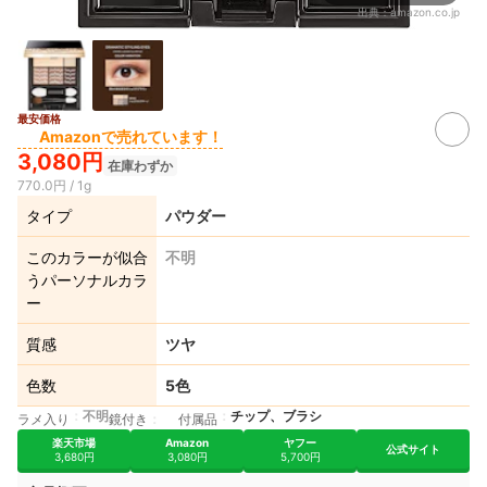
出典：
amazon.co.jp
最安価格
Amazonで売れています！
3,080円
在庫わずか
770.0円 / 1g
タイプ
パウダー
このカラーが似合
不明
うパーソナルカラ
ー
質感
ツヤ
色数
5色
不明
チップ、ブラシ
ラメ入り
鏡付き
付属品
楽天市場
Amazon
ヤフー
公式サイト
3,680円
3,080円
5,700円