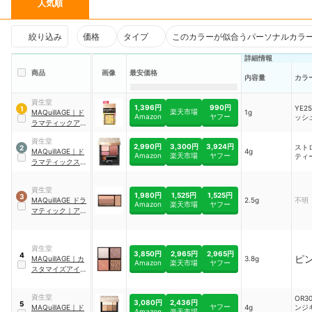
人気順
絞り込み
価格
タイプ
このカラーが似合うパーソナルカラ
詳細情報
商品
画像
最安価格
内容量
カラ
資生堂
1,396円
990円
YE2
1
楽天市場
MAQuillAGE
｜
ド
1g
Amazon
ヤフー
ッシ
ラマティックアイ
カラー
資生堂
2,990円
3,300円
3,924円
スト
2
MAQuillAGE
｜
ド
4g
Amazon
楽天市場
ヤフー
ティ
ラマティックスタ
イリングアイズS
｜
RD332
資生堂
1,980円
1,525円
1,525円
3
MAQuillAGE
ドラ
2.5g
不明
Amazon
楽天市場
ヤフー
マティック
｜
アイ
カラー
資生堂
3,850円
2,965円
2,965円
4
ピ
MAQuillAGE
｜
カ
3.8g
Amazon
楽天市場
ヤフー
スタマイズアイカ
ラー アソート
資生堂
OR3
3,080円
2,436円
5
ヤフー
MAQuillAGE
｜
ド
4g
ンジ
Amazon
楽天市場