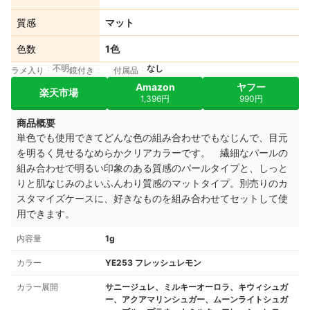
質感
マット
色数
1色
不明
なし
ラメ入り
鏡付き
付属品
Amazon
ヤフー
楽天市場
1,396円
990円
商品概要
単色でも使用できてどんな色の組み合わせでもなじんで、目元
を明るく見せるなめらかクリアカラーです。
繊細なパールの
組み合わせで明るい印象のある質感のパールタイプと、しっと
りと肌なじみのよいふんわり質感のマットタイプ。
別売りのカ
スタマイズケースに、好きなものを組み合わせてセットして使
用できます。
内容量
1g
カラー
YE253 フレッシュレモン
カラー展開
サニージュレ、ミルキーオーロラ、キウィシュガ
ー、アクアマリンシュガー、ムーンライトシュガ