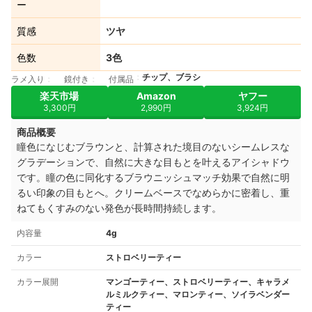
ー
質感
ツヤ
色数
3色
チップ、ブラシ
ラメ入り
鏡付き
付属品
楽天市場
Amazon
ヤフー
3,300円
2,990円
3,924円
商品概要
瞳色になじむブラウンと、計算された境目のないシームレスな
グラデーションで、自然に大きな目もとを叶えるアイシャドウ
です。瞳の色に同化するブラウニッシュマッチ効果で自然に明
るい印象の目もとへ。クリームベースでなめらかに密着し、重
ねてもくすみのない発色が長時間持続します。
内容量
4g
カラー
ストロベリーティー
カラー展開
マンゴーティー、ストロベリーティー、キャラメ
ルミルクティー、マロンティー、ソイラベンダー
ティー