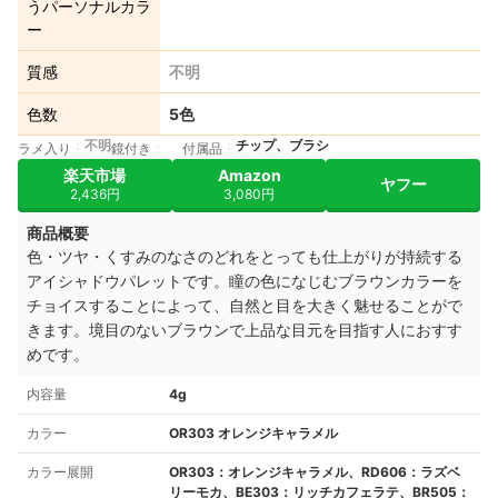
うパーソナルカラ
ー
質感
不明
色数
5色
不明
チップ、ブラシ
ラメ入り
鏡付き
付属品
楽天市場
Amazon
ヤフー
2,436円
3,080円
商品概要
色・ツヤ・くすみのなさのどれをとっても仕上がりが持続する
アイシャドウパレットです。瞳の色になじむブラウンカラーを
チョイスすることによって、自然と目を大きく魅せることがで
きます。境目のないブラウンで上品な目元を目指す人におすす
めです。
内容量
4g
カラー
OR303 オレンジキャラメル
カラー展開
OR303：オレンジキャラメル、RD606：ラズベ
リーモカ、BE303：リッチカフェラテ、BR505：