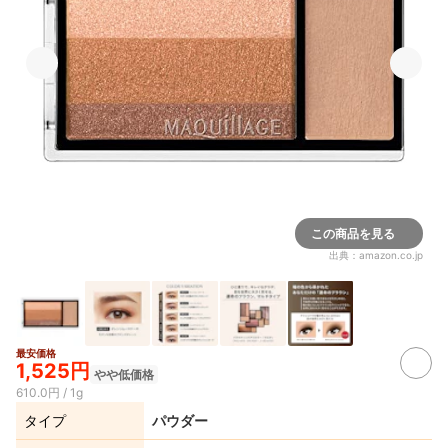
この商品を見る
出典：
amazon.co.jp
最安価格
1,525円
やや低価格
610.0円 / 1g
タイプ
パウダー