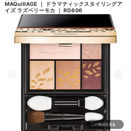
MAQuillAGE
｜
ドラマティックスタイリングア
イズ ラズベリーモカ
｜
RD606
この商品を見る
出典：
amazon.co.jp