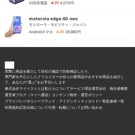
|
USB充電器
4.77
4,070円
motorola edge 40 neo
モトローラ・モビリティ・ジャパン
|
Androidスマホ
4.41
29,980円
実際に商品を購入して自社の施設で比較検証したり、
専門家を中心としたクリエイターが自らの愛用品やおすすめ商品を紹介し
て、あなたの“選ぶ”をお手伝いします
株式会社マイベストとは
私たちについて
サービス理念
運営会社・責任者概要
運営者ブログ（マイベ通信）
コンテンツ制作・運営ポリシー
プライバシーポリシー
ブランド・アイデンティティ
ガイド一覧
監修者一覧
利用規約
広告出稿について
引用・転載について
お問い合わせ