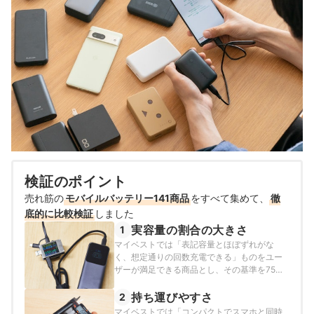
検証のポイント
売れ筋の
モバイルバッテリー141商品
をすべて集めて、
徹
底的に比較検証
しました
実容量の割合の大きさ
1
マイベストでは「表記容量とほぼずれがな
く、想定通りの回数充電できる」ものをユー
ザーが満足できる商品とし、その基準を75%
以上と定めて以下の方法で検証を行いまし
た。※2025年11月20日時点の情報をもとに検
持ち運びやすさ
2
証を行なっています。
マイベストでは「コンパクトでスマホと同時