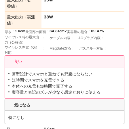
称値）
最大出力（実測
38W
値）
1.6cm
64.81cm2
69.47%
厚さ
天面部の面積
実容量の割合
ワイヤレス時の最大出
ケーブル内蔵
ACプラグ内蔵
力（公称値）
ワイヤレス充電（Qi）
MagSafe対応
パススルー対応
対応
良い
薄型設計でスマホと重ねても邪魔にならない
短時間でスマホを充電できる
本体への充電も短時間で完了する
実容量と表記のズレが少なく想定どおりに使える
気になる
特になし
幅
6.9cm