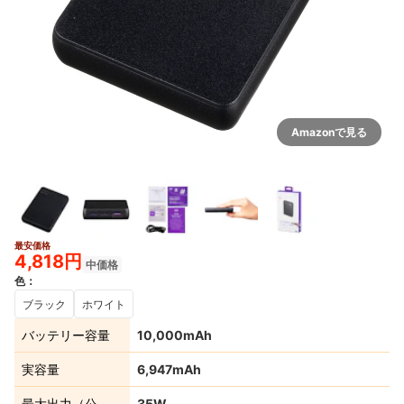
Amazonで見る
最安価格
4,818円
中価格
色
：
ブラック
ホワイト
バッテリー容量
10,000mAh
実容量
6,947mAh
最大出力（公
35W