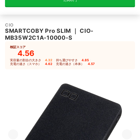
CIO
SMARTCOBY Pro SLIM
｜
CIO-
MB35W2C1A-10000-S
検証スコア
4.56
実容量の割合の大きさ
4.32
｜
持ち運びやすさ
4.85
｜
充電の速さ（スマホ）
4.62
｜
充電の速さ（本体）
4.57