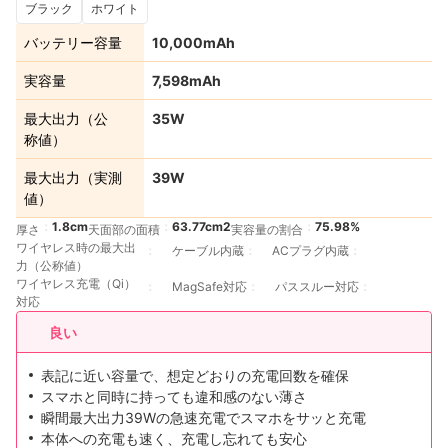
ブラック
ホワイト
バッテリー容量
10,000mAh
実容量
7,598mAh
最大出力（公
35W
称値）
最大出力（実測
39W
値）
1.8cm
63.77cm2
75.98%
厚さ
天面部の面積
実容量の割合
ワイヤレス時の最大出
ケーブル内蔵
ACプラグ内蔵
力（公称値）
ワイヤレス充電（Qi）
MagSafe対応
パススルー対応
対応
良い
表記に近い容量で、想定どおりの充電回数を確保
スマホと同時に持っても違和感のない薄さ
瞬間最大出力39Wの急速充電でスマホをサッと充電
本体への充電も速く、充電し忘れても安心