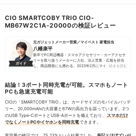
CIO SMARTCOBY TRIO CIO-
MB67W2C1A-20000の検証レビュー
元ガジェットメーカー営業／マイベスト 家電担当
八幡康平
新卒でPC周辺機器・スマホアクセサリー・カーアクセサ
リーを取り扱うメーカーに入社。法人営業・広報を担当
ガイド
し、商品開発にも携わる。2023年2月にマイベストに入
…続きを読む
社し、モバイルバッテリーやビデオカメラなどガジェッ
トやカメラの比較・コンテンツ制作を経験。現在では、
家電を中心に幅広いジャンルのコンテンツ制作に携わ
結論！3ポート同時充電が可能。スマホもノート
る。「専門性をもとにした調査・検証を通じ、一人ひと
PCも急速充電可能
りに合った選択肢を分かりやすく提案すること」を心が
けて、コンテンツ制作を行っている。
CIOの「SMARTCOBY TRIO」は、カードサイズのモバイルバッテ
八幡康平のプロフィール
リー。20,000mAhの大容量と67Wの高出力を謳っています。2つ
のUSB Type-CポートとUSB-Aポートを備えており、
スマホだけ
でなくノートPCやイヤホンを同時充電
できます。
実容量の検証では、75.23%という結果でした。
表記とほぼズレが