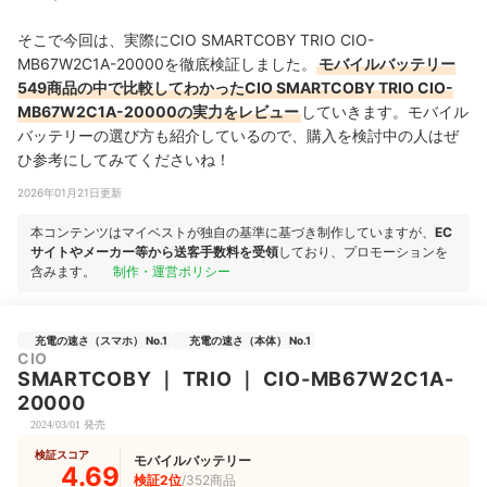
そこで今回は、実際にCIO SMARTCOBY TRIO CIO-
MB67W2C1A-20000を徹底検証しました。
モバイルバッテリー
549商品の中で比較してわかったCIO SMARTCOBY TRIO CIO-
MB67W2C1A-20000の実力をレビュー
していきます。モバイル
バッテリーの選び方も紹介しているので、購入を検討中の人はぜ
ひ参考にしてみてくださいね！
2026年01月21日更新
本コンテンツはマイベストが独自の基準に基づき制作していますが、
EC
サイトやメーカー等から送客手数料を受領
しており、プロモーションを
含みます。
制作・運営ポリシー
充電の速さ（スマホ） No.1
充電の速さ（本体） No.1
CIO
SMARTCOBY
｜
TRIO
｜
CIO-MB67W2C1A-
20000
2024/03/01 発売
検証スコア
モバイルバッテリー
4.69
検証2位
/352商品