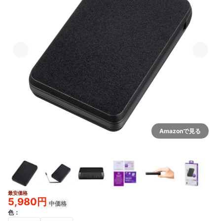
Amazonで見る
最安価格
5,980円
中価格
色
：