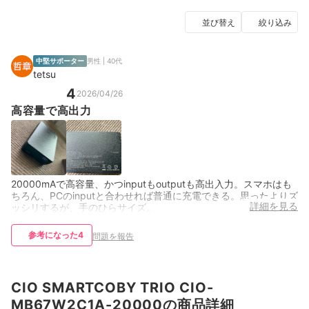
並び替え
絞り込み
中堅サポーター
男性 | 40代
tetsu
4
2026/04/26
高容量で高出力
20000mAで高容量、かつinputもoutputも高出入力。スマホはも
ちろん、PCのinputと合わせれば普通に充電できる。思ったよりズ
詳細を見る
ッシリするが、手のひらサイズ。
参考になった
4
問題を報告
CIO SMARTCOBY TRIO CIO-
MB67W2C1A-20000の商品詳細