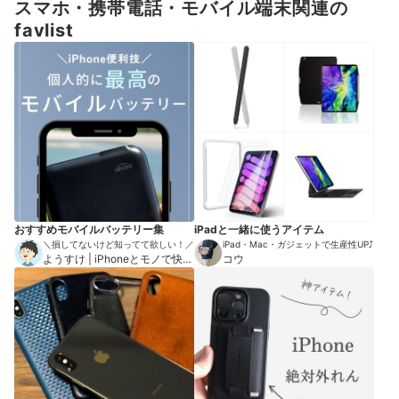
スマホ・携帯電話・モバイル端末関連の
favlist
おすすめモバイルバッテリー集
iPadと一緒に使うアイテム
＼損してないけど知ってて欲しい！／
iPad・Mac・ガジェットで生産性UP⤴︎
ようすけ | iPhoneとモノで快適
コウ
な暮らし