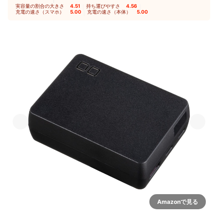
実容量の割合の大きさ
4.51
｜
持ち運びやすさ
4.56
｜
充電の速さ（スマホ）
5.00
｜
充電の速さ（本体）
5.00
Amazonで見る