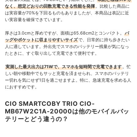
なく、想定どおりの回数充電できる性能を発揮
。比較した商品に
は実容量が70%を下回るものもありましたが、本商品は表記に近
い実容量を確保できています。
厚さは3.0cmと厚めですが、面積は65.68cm2とコンパクト。
バ
ッグやポケットに収まりやすいサイズ
で、日常的に持ち歩きたい
人に適しています。外出先でスマホのバッテリー残量が気になっ
たときに、すぐ取り出して充電できて便利です。
実測した最大出力は71Wで、スマホを短時間で充電できます
。忙
しい朝や移動中でもサッと充電を済ませられ、スマホのバッテリ
ー切れを気にせず1日を過ごせますよ。特に、急速充電を求める人
におすすめです。
CIO SMARTCOBY TRIO CIO-
MB67W2C1A-20000は他のモバイルバッ
テリーとどう違うの？