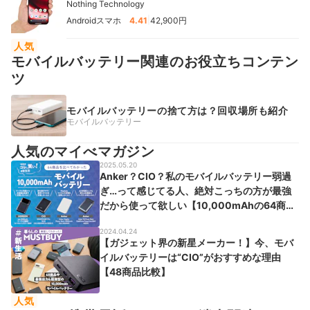
Nothing Technology
|
Androidスマホ
4.41
42,900円
人気
モバイルバッテリー関連のお役立ちコンテン
ツ
モバイルバッテリーの捨て方は？回収場所も紹介
モバイルバッテリー
人気のマイべマガジン
2025.05.20
Anker？CIO？私のモバイルバッテリー弱過
ぎ…って感じてる人、絶対こっちの方が最強
だから使って欲しい【10,000mAhの64商品
比較】
2024.04.24
【ガジェット界の新星メーカー！】今、モバ
イルバッテリーは“CIO”がおすすめな理由
【48商品比較】
人気