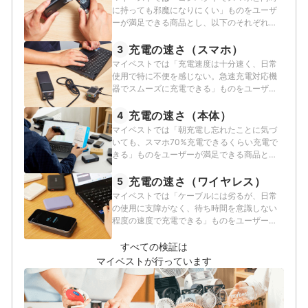
に持っても邪魔になりにくい」ものをユーザ
ーが満足できる商品とし、以下のそれぞれの
項目のスコアの加重平均でおすすめ度をスコ
ア化しました。※2025年11月20日時点の情報
充電の速さ（スマホ）
3
をもとに検証を行なっています。
マイベストでは「充電速度は十分速く、日常
使用で特に不便を感じない。急速充電対応機
器でスムーズに充電できる」ものをユーザー
が満足できる商品とし、その基準を30W以上
と定めて以下の方法で検証を行いました。
充電の速さ（本体）
4
※2025年11月20日時点の情報をもとに検証を
マイベストでは「朝充電し忘れたことに気づ
行なっています。
いても、スマホ70%充電できるくらい充電で
きる」ものをユーザーが満足できる商品と
し、その基準を30W以上と定めて以下の方法
で検証を行いました。※2025年11月20日時点
充電の速さ（ワイヤレス）
5
の情報をもとに検証を行なっています。
マイベストでは「ケーブルには劣るが、日常
の使用に支障がなく、待ち時間を意識しない
程度の速度で充電できる」ものをユーザーが
満足できる商品とし、その基準を15W以上と
定めて以下の方法で検証を行いました。
すべての検証は
※2025年11月20日時点の情報をもとに検証を
マイベストが行っています
行なっています。