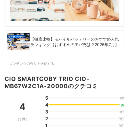
【徹底比較】モバイルバッテリーのおすすめ人気
ランキング【おすすめのモバ充は？2026年7月】
コンテンツの誤りを送信する
CIO SMARTCOBY TRIO CIO-
MB67W2C1A-20000のクチコミ
5
0件
4
4
1件
3
0件
2
（1件）
0件
1
0件