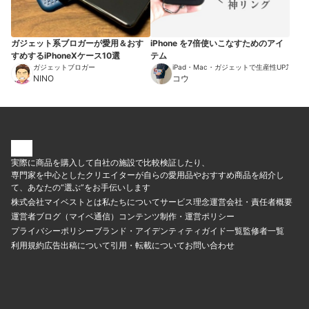
ガジェット系ブロガーが愛用＆おす
iPhone を7倍使いこなすためのアイ
すめするiPhoneXケース10選
テム
ガジェットブロガー
iPad・Mac・ガジェットで生産性UP⤴︎
NINO
コウ
実際に商品を購入して自社の施設で比較検証したり、
専門家を中心としたクリエイターが自らの愛用品やおすすめ商品を紹介し
て、あなたの“選ぶ”をお手伝いします
株式会社マイベストとは
私たちについて
サービス理念
運営会社・責任者概要
運営者ブログ（マイベ通信）
コンテンツ制作・運営ポリシー
プライバシーポリシー
ブランド・アイデンティティ
ガイド一覧
監修者一覧
利用規約
広告出稿について
引用・転載について
お問い合わせ