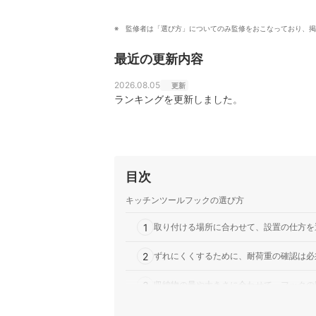
監修者は「選び方」についてのみ監修をおこなっており、掲
最近の更新内容
2026.08.05
更新
ランキングを更新しました。
目次
キッチンツールフックの選び方
1
取り付ける場所に合わせて、設置の仕方を
2
ずれにくくするために、耐荷重の確認は必
3
収納物の量や大きさに合わせて、フックの
4
省スペース性や収納力によりこだわるなら