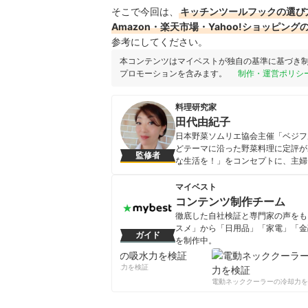
そこで今回は、
キッチンツールフックの選び
Amazon・楽天市場・Yahoo!ショッピ
参考にしてください。
本コンテンツはマイベストが独自の基準に基づき
プロモーションを含みます。
制作・運営ポリシ
料理研究家
田代由紀子
日本野菜ソムリエ協会主催「ベジフ
どテーマに沿った野菜料理に定評が
監修者
な生活を！」をコンセプトに、主婦
ジオ」を主宰している。 野菜ソム
売新聞ヨミドクターで今日の健康レ
マイベスト
田代由紀子のプロフィール
コンテンツ制作チーム
徹底した自社検証と専門家の声をもと
スメ」から「日用品」「家電」「金
ガイド
を制作中。
コンテンツ制作チームのプロフ
柔軟剤の吸水力を検証
電動ネッククーラーの冷却力を検