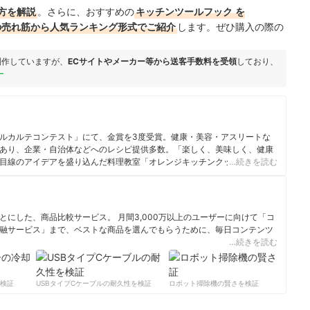
方を解説
。さらに、おすすめの
キッチンツールフック
を
ングの売れ筋から人気ランキング形式でご紹介
します。ぜひ購入の際の
制作していますが、
ECサイトやメーカー等から送客手数料を受領
しており、
ー
ルカルテコンテスト」にて、金賞を3度受賞。健康・美容・アスリートな
あり、企業・自治体などへのレシピ提供多数。「楽しく、美味しく、健康
目線のアイデアを盛り込んだ料理教室「オレンジキッチンクッキングスタ
…続きを読む
リエ・アスリートフードマイスター・食生活アドバイザー等の資格多数。読
シピ「田代由紀子のアスリートレシピ」を連載中。
にした、商品比較サービス。 月間3,000万以上のユーザーに向けて「コ
融サービス」まで、ベストな商品を選んでもらうために、毎日コンテンツ
…続きを読む
ィール
証
USBタイプCケーブルの耐久性を検証
ロボット掃除機の賢さを検証
サー