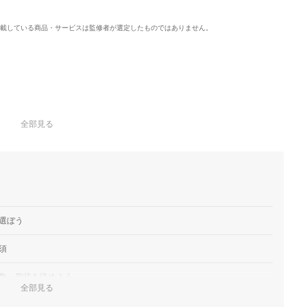
載している商品・サービスは監修者が選定したものではありません。
全部見る
選ぼう
須
数・形状を決めよう
全部見る
、付加機能もチェックしよう