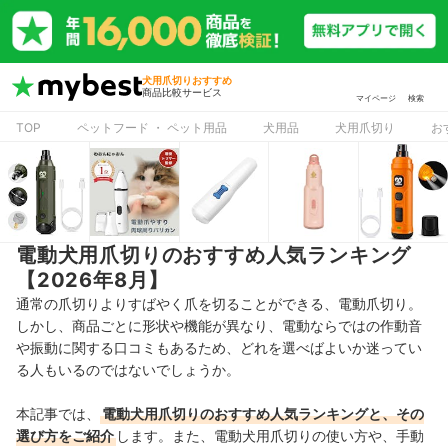
犬用爪切りおすすめ
商品比較サービス
マイページ
検索
TOP
ペットフード ・ ペット用品
犬用品
犬用爪切り
お
電動犬用爪切りのおすすめ人気ランキング
【2026年8月】
通常の爪切りよりすばやく爪を切ることができる、電動爪切り。
しかし、商品ごとに形状や機能が異なり、電動ならではの作動音
や振動に関する口コミもあるため、どれを選べばよいか迷ってい
る人もいるのではないでしょうか。
本記事では、
電動犬用爪切り
のおすすめ人気ランキングと、その
選び方をご紹介
します。また、電動犬用爪切りの使い方や、手動