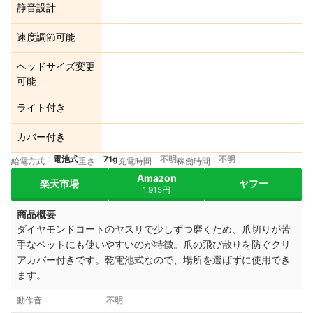
静音設計
速度調節可能
ヘッドサイズ変更
可能
ライト付き
カバー付き
電池式
71g
不明
不明
給電方式
重さ
充電時間
稼働時間
Amazon
楽天市場
ヤフー
1,915円
商品概要
ダイヤモンドコートのヤスリで少しずつ磨くため、爪切りが苦
手なペットにも使いやすいのが特徴。爪の飛び散りを防ぐクリ
アカバー付きです。乾電池式なので、場所を選ばずに使用でき
ます。
動作音
不明