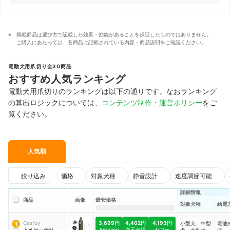
掲載商品は選び方で記載した効果・効能があることを保証したものではありません。
ご購入にあたっては、各商品に記載されている内容・商品説明をご確認ください。
電動犬用爪切り全30商品
おすすめ人気ランキング
電動犬用爪切りのランキングは以下の通りです。なおランキング
の算出ロジックについては、
コンテンツ制作・運営ポリシー
をご
覧ください。
人気順
絞り込み
価格
対象犬種
静音設計
速度調節可能
詳細情報
商品
画像
最安価格
対象犬種
給電
3,699円
4,402円
4,193円
Casfuy
小型犬、中型
電池
1
Amazon
楽天市場
ヤフー