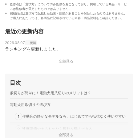
監修者は「選び方」についてのみ監修をおこなっており、掲載している商品・サービ
スは監修者が選定したものではありません。
掲載商品は選び方で記載した効果・効能があることを保証したものではありません。
ご購入にあたっては、各商品に記載されている内容・商品説明をご確認ください。
最近の更新内容
2026.08.07
更新
ランキングを更新しました。
全部見る
目次
爪切りが簡単に！電動犬用爪切りのメリットは？
電動犬用爪切りの選び方
1
作動音の静かなモデルなら、はじめてでも抵抗なく使いやすい
2
速度調節できるものなら振動を弱くできる
全部見る