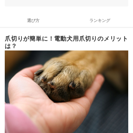
3
犬種に合った大きさのヘッドを搭載した商品を選ぼう
爪が見やすいライト付きモデルなら、血管を切ってしまうリス
4
選び方
ランキング
クを抑えられる
5
爪の粉が飛び散りにくいカバー付き商品を選ぼう
爪切りが簡単に！電動犬用爪切りのメリット
電動犬用爪切り全30商品おすすめ人気ランキング
は？
電動犬用爪切りの使い方は？注意点はある？
電動犬用爪切りの売れ筋ランキングもチェック！