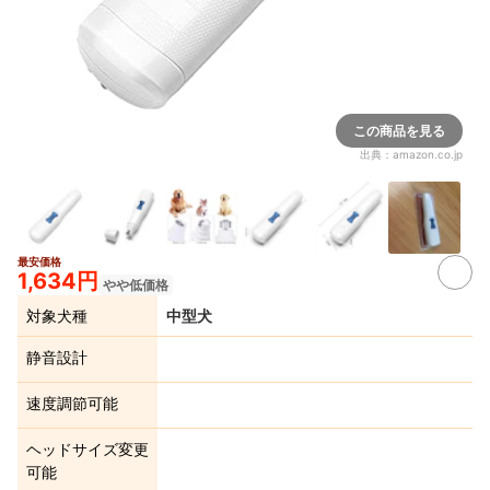
この商品を見る
出典：
amazon.co.jp
最安価格
3+
1,634円
やや低価格
対象犬種
中型犬
静音設計
速度調節可能
ヘッドサイズ変更
可能