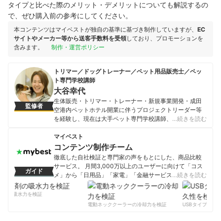
タイプと比べた際のメリット・デメリットについても解説するの
で、ぜひ購入前の参考にしてください。
本コンテンツはマイベストが独自の基準に基づき制作していますが、
EC
サイトやメーカー等から送客手数料を受領
しており、プロモーションを
含みます。
制作・運営ポリシー
トリマー／ドッグトレーナー／ペット用品販売士／ペッ
ト専門学校講師
大谷幸代
生体販売・トリマー・トレーナー・新規事業開発・成田
監修者
空港内ペットホテル開業に伴うプロジェクトリーダー等
を経験し、現在は大手ペット専門学校講師、海外製ペッ
…続きを読む
ト用品の開発・販売、ペット関連プロモーション事業に
も従事。トリマー兼トレーナーとして動物保護活動にも
マイベスト
取り組む。
コンテンツ制作チーム
大谷幸代のプロフィール
徹底した自社検証と専門家の声をもとにした、商品比較
サービス。 月間3,000万以上のユーザーに向けて「コス
ガイド
メ」から「日用品」「家電」「金融サービス」まで、ベ
…続きを読む
ストな商品を選んでもらうために、毎日コンテンツを制
作中。
剤の吸水力を検証
コンテンツ制作チームのプロフィール
電動ネッククーラーの冷却力を検証
USBタイプCケー