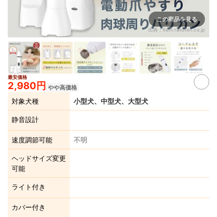
この商品を見る
出典：
item.rakuten.co.jp
最安価格
6+
2,980円
やや高価格
対象犬種
小型犬、中型犬、大型犬
静音設計
速度調節可能
不明
ヘッドサイズ変更
可能
ライト付き
カバー付き