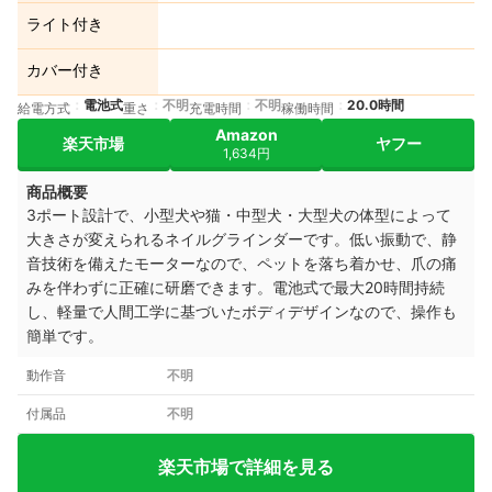
ライト付き
カバー付き
電池式
不明
不明
20.0時間
給電方式
重さ
充電時間
稼働時間
Amazon
楽天市場
ヤフー
1,634円
商品概要
3ポート設計で、小型犬や猫・中型犬・大型犬の体型によって
大きさが変えられるネイルグラインダーです。低い振動で、静
音技術を備えたモーターなので、ペットを落ち着かせ、爪の痛
みを伴わずに正確に研磨できます。電池式で最大20時間持続
し、軽量で人間工学に基づいたボディデザインなので、操作も
簡単です。
動作音
不明
付属品
不明
楽天市場で詳細を見る