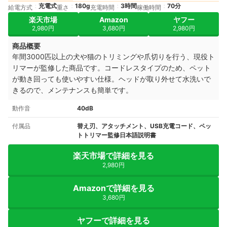
充電式
180g
3時間
70分
給電方式
重さ
充電時間
稼働時間
楽天市場
Amazon
ヤフー
2,980円
3,680円
2,980円
商品概要
年間3000匹以上の犬や猫のトリミングや爪切りを行う、現役ト
リマーが監修した商品です。コードレスタイプのため、ペット
が動き回っても使いやすい仕様。ヘッドが取り外せて水洗いで
きるので、メンテナンスも簡単です。
動作音
40dB
付属品
替え刃、アタッチメント、USB充電コード、ペッ
トトリマー監修日本語説明書
楽天市場で詳細を見る
2,980円
Amazonで詳細を見る
3,680円
ヤフーで詳細を見る