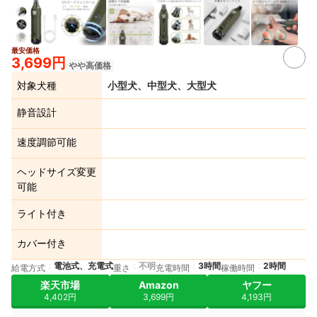
最安価格
2+
3,699円
やや高価格
対象犬種
小型犬、中型犬、大型犬
静音設計
速度調節可能
ヘッドサイズ変更
可能
ライト付き
カバー付き
電池式、充電式
不明
3時間
2時間
給電方式
重さ
充電時間
稼働時間
楽天市場
Amazon
ヤフー
4,402円
3,699円
4,193円