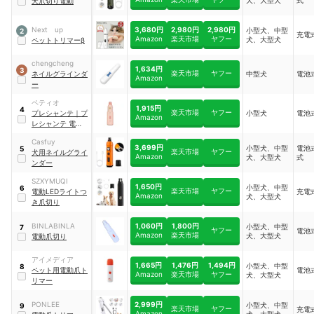
犬、大型犬
式
犬爪切り電動
3,680円
2,980円
2,980円
Next up
小型犬、中型
2
充電
Amazon
楽天市場
ヤフー
犬、大型犬
ペットトリマーβ
chengcheng
1,634円
3
楽天市場
ヤフー
ネイルグラインダ
中型犬
電池
Amazon
ー
ペティオ
1,915円
4
楽天市場
ヤフー
プレシャンテ
｜
プ
小型犬
電池
Amazon
レシャンテ 電動ネ
イルヤスリ
Casfuy
3,699円
小型犬、中型
電池
5
楽天市場
ヤフー
犬用ネイルグライ
Amazon
犬、大型犬
式
ンダー
SZXYMUQI
1,650円
小型犬、中型
6
楽天市場
ヤフー
電動LEDライトつ
充電
Amazon
犬、大型犬
き爪切り
1,060円
1,800円
BINLABINLA
小型犬、中型
7
ヤフー
電池
Amazon
楽天市場
犬、大型犬
電動爪切り
アイメディア
1,665円
1,476円
1,494円
小型犬、中型
8
ペット用電動爪ト
電池
Amazon
楽天市場
ヤフー
犬、大型犬
リマー
2,999円
PONLEE
小型犬、中型
9
楽天市場
ヤフー
充電
Amazon