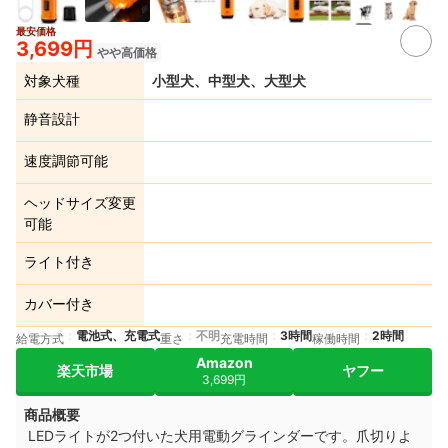
2+
最安価格
3,699円
やや高価格
対象犬種
小型犬、中型犬、大型犬
静音設計
速度調節可能
ヘッドサイズ変更
可能
ライト付き
カバー付き
電池式、充電式
不明
3時間
2時間
給電方式
重さ
充電時間
稼働時間
Amazon
楽天市場
ヤフー
3,699円
商品概要
LEDライトが2つ付いた犬用電動グラインダーです。爪切りよ