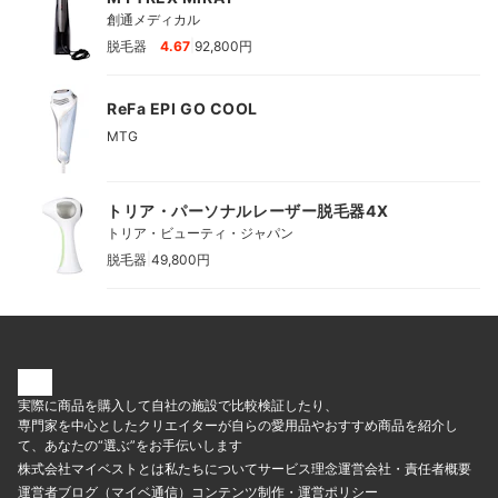
創通メディカル
|
脱毛器
4.67
92,800円
ReFa EPI GO COOL
MTG
トリア・パーソナルレーザー脱毛器4X
トリア・ビューティ・ジャパン
|
脱毛器
49,800円
実際に商品を購入して自社の施設で比較検証したり、
専門家を中心としたクリエイターが自らの愛用品やおすすめ商品を紹介し
て、あなたの“選ぶ”をお手伝いします
株式会社マイベストとは
私たちについて
サービス理念
運営会社・責任者概要
運営者ブログ（マイベ通信）
コンテンツ制作・運営ポリシー