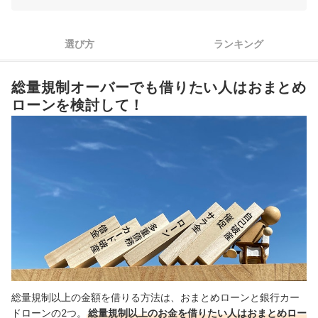
3
返済負担を抑えるために、低金利なおまとめローンを選ぼう
選び方
ランキング
即日で総量規制以上借りられるカードローン全7選おすすめ人気ランキ
ング
総量規制オーバーでも借りたい人はおまとめ
総量規制とは？
ローンを検討して！
総量規制対象外のカードローンは審査が厳しい？
総量規制以上でもお金を借りられる方法を解説
総量規制超えでもローン審査に通りやすくするコツを紹介
総量規制以上の金額を借りる方法は、おまとめローンと銀行カー
ドローンの2つ。
総量規制以上のお金を借りたい人はおまとめロー