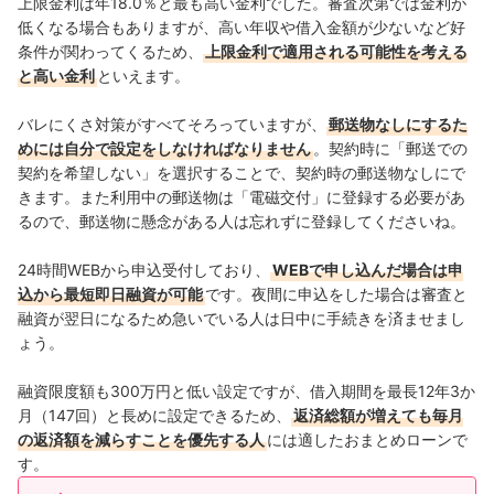
上限金利は年18.0％と最も高い金利でした。審査次第では金利が
低くなる場合もありますが、高い年収や借入金額が少ないなど好
条件が関わってくるため、
上限金利で適用される可能性を考える
と高い金利
といえます。
バレにくさ対策がすべてそろっていますが、
郵送物なしにするた
めには自分で設定をしなければなりません
。契約時に「郵送での
契約を希望しない」を選択することで、契約時の郵送物なしにで
きます。また利用中の郵送物は「電磁交付」に登録する必要があ
るので、郵送物に懸念がある人は忘れずに登録してくださいね。
24時間WEBから申込受付しており、
WEBで申し込んだ場合は申
込から最短即日融資が可能
です。夜間に申込をした場合は審査と
融資が翌日になるため急いでいる人は日中に手続きを済ませまし
ょう。
融資限度額も300万円と低い設定ですが、借入期間を最長12年3か
月（147回）と長めに設定できるため、
返済総額が増えても毎月
の返済額を減らすことを優先する人
には適したおまとめローンで
す。