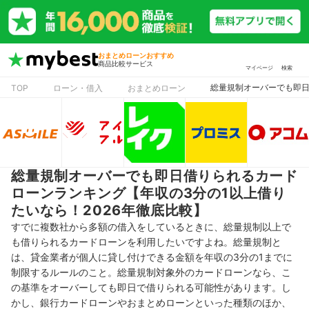
おまとめローンおすすめ
商品比較サービス
マイページ
検索
総量規制オーバーでも即日
TOP
ローン・借入
おまとめローン
総量規制オーバーでも即日借りられるカード
ローンランキング【年収の3分の1以上借り
たいなら！2026年徹底比較】
すでに複数社から多額の借入をしているときに、総量規制以上で
も借りられるカードローンを利用したいですよね。総量規制と
は、貸金業者が個人に貸し付けできる金額を年収の3分の1までに
制限するルールのこと。総量規制対象外のカードローンなら、こ
の基準をオーバーしても即日で借りられる可能性があります。
し
かし、銀行カードローンや
おまとめローンといった
種類のほか、