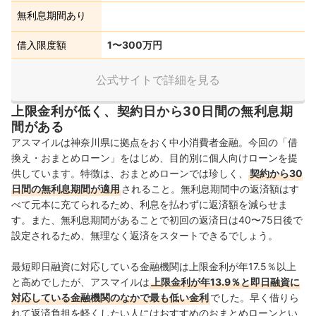
無利息期間あり
借入限度額
1〜300万円
公式サイトで詳細を見る
上限金利が低く、契約日から30日間の無利息期
間がある
アスマイルは神奈川県に拠点をおく中小消費者金融。今回の「借
換え・おまとめローン」をはじめ、目的別に個人向けローンを提
供しています。
特徴は、おまとめローンでは珍しく、
契約から30
日間の無利息期間が適用
されること。無利息期間中の返済額はす
べ
て元本に充てられるため、利息を払わずに返済額を減らせま
す。また、無利息期間があることで初回の返済日は40〜75日後で
設定されるため、無理なく返済をスタートできるでしょう。
最短即日融資に対応している金融機関は上限金利が年17.5％以上
と高めでしたが、アスマイルは
上限金利が年13.9％と即日融資に
対応している金融機関のなかで最も低い金利
でした。早く借りら
れて返済負担を軽くしたい人にはおすすめのおまとめローンとい