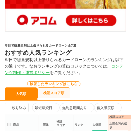
即日で総量規制以上借りられるカードローン全7選
おすすめ人気ランキング
即日で総量規制以上借りられるカードローンのランキングは以下
の通りです。なおランキングの算出ロジックについては、
コンテ
ンツ制作・運営ポリシー
をご覧ください。
検証したランキングはこちら
検証スコア順
人気順
絞り込み
最短融資日
無利息期間あり
借入限度額
検証スコア
検証
上限金利の低
人気順
商品
画像
リンク
スコア
さ