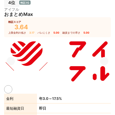
4位
検証2位
アイフル
おまとめMax
検証スコア
3.64
上限金利の低さ
3.17
｜
バレにくさ
5.00
｜
融資までの早さ
5.00
金利
年3.0～17.5%
最短融資日
即日