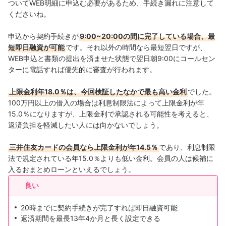
ついてWEB明細に申込む必要があるため、手続き漏れに注意して
くださいね。
申込から契約手続きが
9:00~20:00の間に完了している場合、最
短即日融資が可能
です。それ以外の時間なら最短翌日ですが、
WEB申込と書類の提出を済ませた状態で翌日朝9:00にコールセン
ターに電話すれば優先的に審査が行われます。
上限金利年18.0％は、今回検証したなかで最も高い金利
でした。
100万円以上の借入の場合は利息制限法によって上限金利が年
15.0％になりますが、上限金利で承認される可能性を考えると、
返済負担を軽減したい人には向かないでしょう。
三井住友カードの会員なら上限金利が年14.5％
であり、利息制限
法で規定されている年15.0％よりも低い金利。会員の人は候補に
入るおまとめローンといえるでしょう。
良い
20時までに契約手続きが完了すれば即日融資可能
返済期間を最長13年4か月と長く設定できる