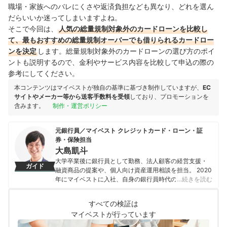
職場・家族へのバレにくさや返済負担など
も異なり、どれを選ん
だらいいか迷ってしまいますよね。
そこで今回は、
人気の総量規制対象外のカードローンを比較し
て、最もおすすめの総量規制オーバーでも借りられるカードロー
ンを決定
します。総量規制対象外のカードローンの選び方のポイ
ントも説明するので、金利やサービス内容を比較して申込の際の
参考にしてください。
本コンテンツはマイベストが独自の基準に基づき制作していますが、
EC
サイトやメーカー等から送客手数料を受領
しており、プロモーションを
含みます。
制作・運営ポリシー
元銀行員／マイベスト クレジットカード・ローン・証
券・保険担当
大島凱斗
大学卒業後に銀行員として勤務、法人顧客の経営支援・
ガイド
融資商品の提案や、個人向け資産運用相談を担当。 2020
年にマイベストに入社、自身の銀行員時代の経験を活か
…続きを読む
し、カードローン・クレジットカード・生命保険・損害
保険・株式投資などの金融サービスやキャッシュレス決
すべての検証は
済を専門に解説コンテンツの制作を統括する。 また、
マイベストが行っています
Yahoo!ファイナンスで借入や投資への疑問や基礎知識に
関する連載も担当している。