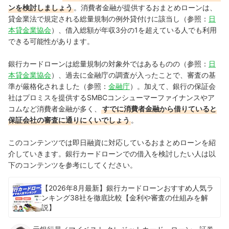
ンを検討しましょう
。
消費者金融が提供するおまとめローンは、
貸金業法で規定される総量規制の例外貸付けに該当し（参照：
日
本貸金業協会
）、借入総額が年収3分の1を超えている人でも利用
できる可能性があります。
銀行カードローンは総量規制の対象外ではあるものの（参照：
日
本貸金業協会
）、過去に金融庁の調査が入ったことで、審査の基
準が厳格化されました（参照：
金融庁
）。加えて、銀行の保証会
社はプロミスを提供するSMBCコンシューマーファイナンスやア
コムなど消費者金融が多く、
すでに消費者金融から借りていると
保証会社の審査に通りにくいでしょう
。
このコンテンツでは即日融資に対応しているおまとめローンを紹
介していきます。銀行カードローンでの借入を検討したい人は以
下のコンテンツを参考にしてください。
【2026年8月最新】銀行カードローンおすすめ人気ラ
ンキング38社を徹底比較【金利や審査の仕組みを解
説】