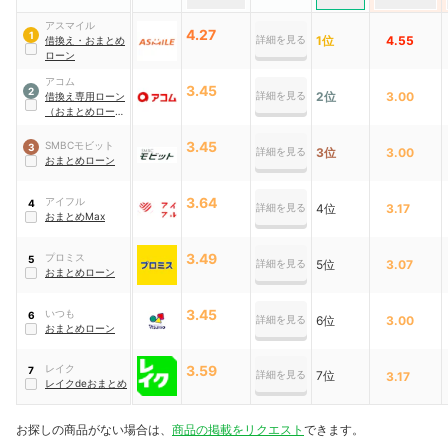
アスマイル
4.27
1
詳細を見る
1位
4.55
借換え・おまとめ
ローン
アコム
3.45
2
詳細を見る
2位
3.00
借換え専用ローン
（おまとめロー
ン）
3.45
SMBCモビット
3
詳細を見る
3位
3.00
おまとめローン
3.64
アイフル
4
詳細を見る
4位
3.17
おまとめMax
3.49
プロミス
5
詳細を見る
5位
3.07
おまとめローン
3.45
いつも
6
詳細を見る
6位
3.00
おまとめローン
レイク
3.59
7
詳細を見る
7位
3.17
レイクdeおまとめ
お探しの商品がない場合は、
商品の掲載をリクエスト
できます。