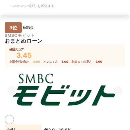
コンテンツの誤りを送信する
3位
検証5位
SMBCモビット
おまとめローン
検証スコア
3.45
上限金利の低さ
3.00
｜
バレにくさ
5.00
｜
融資までの早さ
5.00
金利
年3.0～18.0%