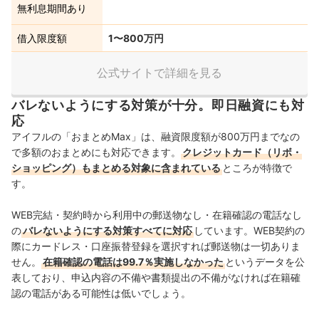
無利息期間あり
借入限度額
1〜800万円
公式サイトで詳細を見る
バレないようにする対策が十分。即日融資にも対
応
アイフルの「おまとめMax」は、融資限度額が800万円までなの
で多額のおまとめにも対応できます。
クレジットカード（リボ・
ショッピング）もまとめる対象に含まれている
ところが特徴で
す。
WEB完結・契約時から利用中の郵送物なし・在籍確認の電話なし
の
バレないようにする対策すべてに対応
しています。WEB契約の
際にカードレス・口座振替登録を選択すれば郵送物は一切ありま
せん。
在籍確認の電話は99.7％実施しなかった
というデータを公
表しており、申込内容の不備や書類提出の不備がなければ在籍確
認の電話がある可能性は低いでしょう。