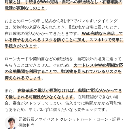
対策とは、手続きがWeb完結・自宅への郵送物なし・在籍確認の
電話が原則なしのこと
。
おまとめローンの申し込みから利用中でバレやすいタイミング
は、契約時の来店を見られたとき、郵送物が自宅に届いたとき、
在籍確認の電話がかかってきたときです。
Web完結なら来店して
いる様子を見られるリスクを防ぐことに加え、スマホ1つで簡単に
手続きができます
。
ローンカードや契約書などの郵送物を、自宅以外の場所に送って
もらうことはできません。そのため、
カードレスやWeb明細対応
の金融機関を利用することで、郵送物を見られてバレるリスクを
抑えられるでしょう
。
また、
在籍確認の電話が原則なければ、職場に電話がかかってき
て怪しまれる可能性が少なくなります
。在籍確認ができない場
合、審査がストップしてしまい、借入までに時間がかかる可能性
もあるため、早くバレずに借りたいなら要チェックです。
元銀行員／マイベスト クレジットカード・ローン・証券・
保険担当