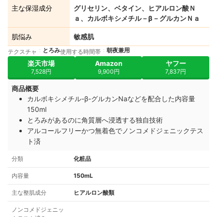
主な保湿成分
グリセリン、ベタイン、ヒアルロン酸Ｎ
ａ、カルボキシメチル－β－グルカンＮａ
肌悩み
敏感肌
とろみ
朝夜兼用
テクスチャ
使用する時間帯
楽天市場
Amazon
ヤフー
7,528円
9,900円
7,837円
商品概要
カルボキシメチル-β-グルカンNaなどを配合した内容量
150ml
とろみがあるのに角質層へ浸透する独自技術
アルコールフリーかつ無着色でノンコメドジェニックテス
ト済
分類
化粧品
内容量
150mL
主な整肌成分
ヒアルロン酸類
ノンコメドジェニッ