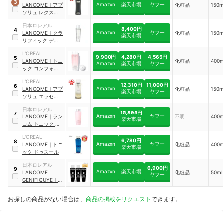
3
Amazon
楽天市場
ヤフー
LANCOME
｜
アプ
化粧品
150
ソリュ レクストレ
ローション
｜
日本ロレアル
307632
8,400円
4
Amazon
ヤフー
LANCOME
｜
クラ
化粧品
150
楽天市場
リフィック デュア
ル エッセンス ロ
L'OREAL
ーション
9,900円
4,280円
4,565円
5
LANCOME
｜
トニ
化粧品
400
Amazon
楽天市場
ヤフー
ック コンフォート
N
L'OREAL
12,310円
11,000円
6
Amazon
LANCOME
｜
アプ
化粧品
150
楽天市場
ヤフー
ソリュ エッセンス
イン ローション
日本ロレアル
15,895円
7
Amazon
ヤフー
LANCOME
｜
ラン
不明
400
楽天市場
コム トニック コ
ンフォート
L'OREAL
6,780円
8
Amazon
ヤフー
LANCOME
｜
トニ
化粧品
400
楽天市場
ック ドゥスール
日本ロレアル
6,900円
9
Amazon
楽天市場
LANCOME
化粧品
50m
ヤフー
GENIFIQUYE
｜
ア
ルティメ エッセン
ス ローション ミ
お探しの商品がない場合は、
商品の掲載をリクエスト
できます。
ニ