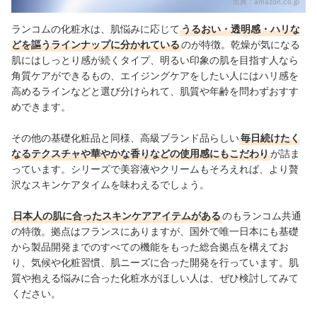
出典：
amazon.co.jp
ランコムの化粧水は、肌悩みに応じて
うるおい・透明感・ハリな
どを謳うラインナップに分かれている
のが特徴。乾燥が気になる
肌にはしっとり感が続くタイプ、明るい印象の肌を目指す人なら
角質ケアができるもの、エイジングケアをしたい人にはハリ感を
高めるラインなどと選び分けられて、肌質や年齢を問わずおすす
めできます。
その他の基礎化粧品と同様、高級ブランド品らしい
毎日続けたく
なるテクスチャや華やかな香りなどの使用感にもこだわり
が詰ま
っています。シリーズで美容液やクリームもそろえれば、より贅
沢なスキンケアタイムを味わえるでしょう。
日本人の肌に合ったスキンケアアイテムがある
のもランコム共通
の特徴。拠点はフランスにありますが、国外で唯一日本にも基礎
から製品開発までのすべての機能をもった総合拠点を構えてお
り、気候や化粧習慣、肌ニーズに合った開発を行っています。肌
質や抱える悩みに合った化粧水がほしい人は、ぜひ検討してみて
ください。