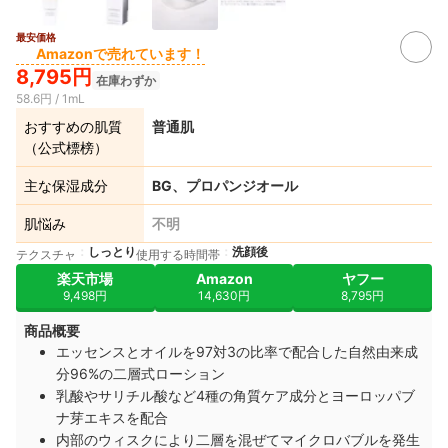
最安価格
Amazonで売れています！
8,795円
在庫わずか
58.6円 / 1mL
おすすめの肌質
普通肌
（公式標榜）
主な保湿成分
BG、プロパンジオール
肌悩み
不明
しっとり
洗顔後
テクスチャ
使用する時間帯
楽天市場
Amazon
ヤフー
9,498円
14,630円
8,795円
商品概要
エッセンスとオイルを97対3の比率で配合した自然由来成
分96%の二層式ローション
乳酸やサリチル酸など4種の角質ケア成分とヨーロッパブ
ナ芽エキスを配合
内部のウィスクにより二層を混ぜてマイクロバブルを発生