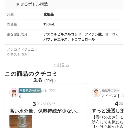
させるボトル構造
分類
化粧品
内容量
150mL
主な整肌成分
アスコルビルグルコシド、フィチン酸、ヨーロッ
パブナ芽エキス、トコフェロール
ノンコメドジェニッ
クテスト済み
全部見る
この商品のクチコミ
3.6
（11件）
中堅サポーター
女性 | 20代
検証モニター
マイベストユ
あ
4
3
2024
2026/07/27
すっと浸透し塗
高い水分量、保湿持続が少ないか
サラサラします
も
【香りのよさ】 ほ
塗布しても気になら
【つけ心地のよさ】