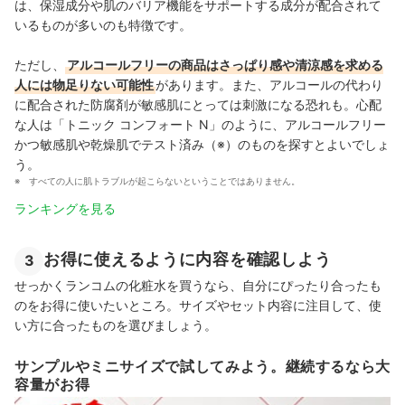
は、保湿成分や肌のバリア機能をサポートする成分が配合されて
いるものが多いのも特徴です。
ただし、
アルコールフリーの商品はさっぱり感や清涼感を求める
人には物足りない可能性
があります。また、アルコールの代わり
に配合された防腐剤が敏感肌にとっては刺激になる恐れも。心配
な人は「トニック コンフォート N」のように、アルコールフリー
かつ敏感肌や乾燥肌でテスト済み（※）のものを探すとよいでしょ
う。
すべての人に肌トラブルが起こらないということではありません。
ランキングを見る
お得に使えるように内容を確認しよう
3
せっかくランコムの化粧水を買うなら、自分にぴったり合ったも
のをお得に使いたいところ。サイズやセット内容に注目して、使
い方に合ったものを選びましょう。
サンプルやミニサイズで試してみよう。継続するなら大
容量がお得