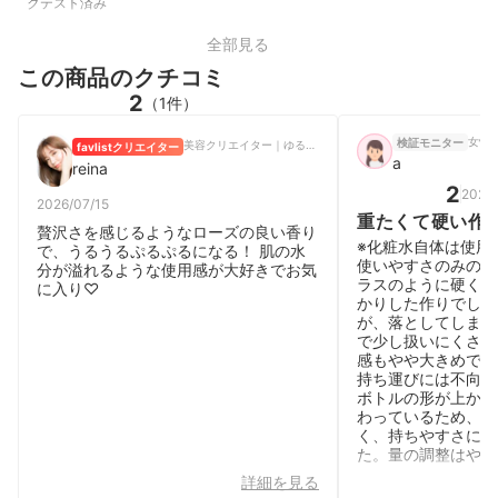
クテスト済み
全部見る
この商品のクチコミ
2
（1件）
女性 |
検証モニター
美容クリエイター｜ゆる美容研究中🫧
favlistクリエイター
a
reina
2
2025/
2026/07/15
重たくて硬い作
贅沢さを感じるようなローズの良い香り
※化粧水自体は使用
で、うるうるぷるぷるになる！ 肌の水
使いやすさのみの感
分が溢れるような使用感が大好きでお気
ラスのように硬く、
に入り♡
かりした作りでした
が、落としてしまう
で少し扱いにくさを
感もやや大きめでコ
持ち運びには不向き
ボトルの形が上から
わっているため、手
く、持ちやすさに工
た。量の調整はやや
詳細を見る