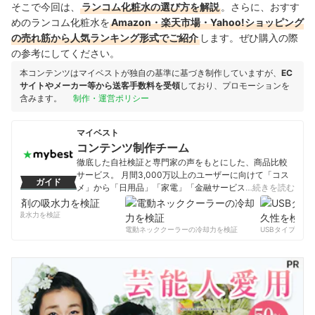
そこで今回は、
ランコム化粧水の選び方を解説
。さらに、おすす
めのランコム化粧水を
Amazon・楽天市場・Yahoo!ショッピング
の売れ筋から人気ランキング形式でご紹介
します。ぜひ購入の際
の参考にしてください。
本コンテンツはマイベストが独自の基準に基づき制作していますが、
EC
サイトやメーカー等から送客手数料を受領
しており、プロモーションを
含みます。
制作・運営ポリシー
マイベスト
コンテンツ制作チーム
徹底した自社検証と専門家の声をもとにした、商品比較
サービス。 月間3,000万以上のユーザーに向けて「コス
ガイド
メ」から「日用品」「家電」「金融サービス」まで、ベ
…続きを読む
ストな商品を選んでもらうために、毎日コンテンツを制
作中。
剤の吸水力を検証
コンテンツ制作チームのプロフィール
電動ネッククーラーの冷却力を検証
USBタイプCケー