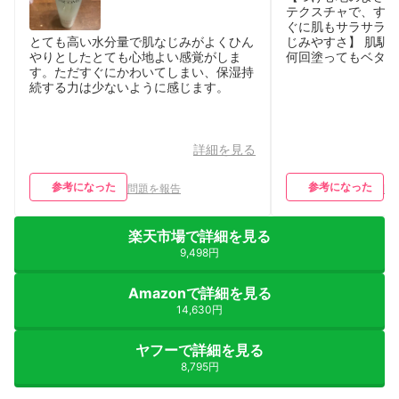
テクスチャで、すっ
ぐに肌もサラサラし
とても高い水分量で肌なじみがよくひん
じみやすさ】 肌馴
やりとしたとても心地よい感覚がしま
何回塗ってもベタつ
す。ただすぐにかわいてしまい、保湿持
続する力は少ないように感じます。
詳細を見る
参考になった
参考になった
問題を報告
問
楽天市場で詳細を見る
9,498円
Amazonで詳細を見る
14,630円
ヤフーで詳細を見る
8,795円