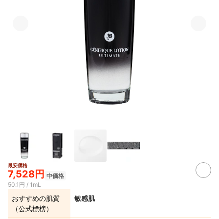
最安価格
7,528円
中価格
50.1円 / 1mL
おすすめの肌質
敏感肌
（公式標榜）