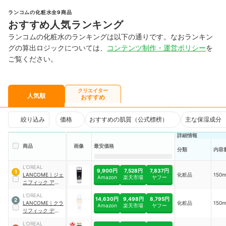
ランコムの化粧水全9商品
おすすめ人気ランキング
ランコムの化粧水のランキングは以下の通りです。なおランキン
グの算出ロジックについては、
コンテンツ制作・運営ポリシー
を
ご覧ください。
クリエイター
人気順
おすすめ
絞り込み
価格
おすすめの肌質（公式標榜）
主な保湿成分
詳細情報
商品
画像
最安価格
分類
内容
L'OREAL
9,900円
7,528円
7,837円
1
LANCOME
｜
ジェ
化粧品
150
Amazon
楽天市場
ヤフー
ニフィック アルテ
ィメ エッセンス
L'OREAL
ローション
14,630円
9,498円
8,795円
2
LANCOME
｜
クラ
化粧品
150
Amazon
楽天市場
ヤフー
リフィック デュア
ル エッセンス ロ
L'OREAL
ーション EX