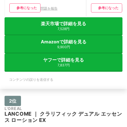
参考になった
参考になった
問題を報告
問
楽天市場で詳細を見る
7,528円
Amazonで詳細を見る
9,900円
ヤフーで詳細を見る
7,837円
コンテンツの誤りを送信する
2位
L'OREAL
LANCOME
｜
クラリフィック デュアル エッセン
ス ローション EX