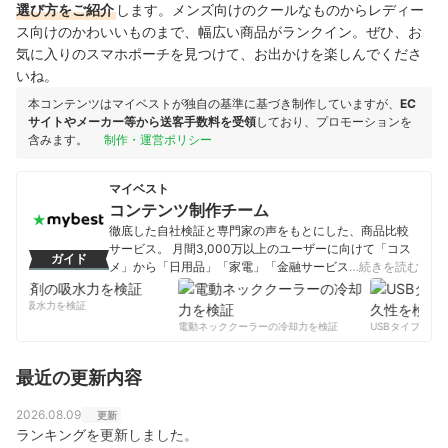
選び方をご紹介
します。メンズ向けのクールなものからレディー
ス向けのかわいいものまで、幅広い商品がランクイン。ぜひ、お
気に入りのスマホポーチを見つけて、お出かけを楽しんでくださ
いね。
本コンテンツはマイベストが独自の基準に基づき制作していますが、
EC
サイトやメーカー等から送客手数料を受領
しており、プロモーションを
含みます。
制作・運営ポリシー
マイベスト
コンテンツ制作チーム
徹底した自社検証と専門家の声をもとにした、商品比較
サービス。 月間3,000万以上のユーザーに向けて「コス
ガイド
メ」から「日用品」「家電」「金融サービス」まで、ベ
…続きを読む
ストな商品を選んでもらうために、毎日コンテンツを制
作中。
剤の吸水力を検証
コンテンツ制作チームのプロフィール
電動ネッククーラーの冷却力を検証
USBタイプCケー
最近の更新内容
2026.08.09
更新
ランキングを更新しました。