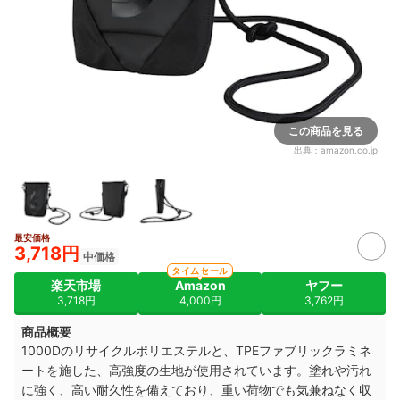
この商品を見る
出典：
amazon.co.jp
最安価格
3,718円
中価格
タイムセール
楽天市場
Amazon
ヤフー
3,718円
4,000円
3,762円
商品概要
1000Dのリサイクルポリエステルと、TPEファブリックラミネ
ートを施した、高強度の生地が使用されています。塗れや汚れ
に強く、高い耐久性を備えており、重い荷物でも気兼ねなく収