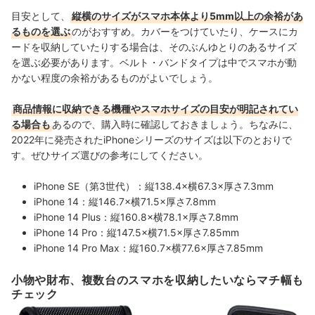
目安として、
縦横のサイズがスマホ本体より5mm以上の余裕があ
るものを選ぶ
のがおすすめ。カバーをつけていたり、ケースにカ
ードを収納していたりする場合は、そのぶんゆとりのあるサイズ
を選ぶ必要があります。ベルト・バンドタイプは中でスマホが動
かない程度の余裕があるものがよいでしょう。
商品情報に収納できる機種やスマホサイズの目安が明記されてい
る場合も
あるので、購入時に確認しておきましょう。ちなみに、
2022年に発売されたiPhoneシリーズのサイズは以下のとおりで
す。ぜひサイズ選びの参考にしてください。
iPhone SE（第3世代）：縦138.4×横67.3×厚さ7.3mm
iPhone 14：縦146.7×横71.5×厚さ7.8mm
iPhone 14 Plus：縦160.8×横78.1×厚さ7.8mm
iPhone 14 Pro：縦147.5×横71.5×厚さ7.85mm
iPhone 14 Pro Max：縦160.7×横77.6×厚さ7.85mm
小物や財布、複数台のスマホを収納したいならマチ幅も
チェック