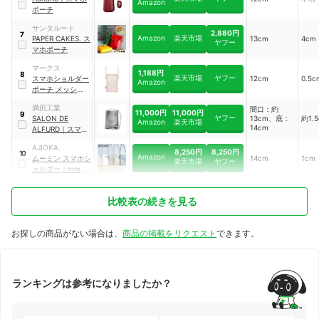
Amazon
ポーチ
サンタルート
2,880円
7
Amazon
楽天市場
PAPER CAKES. ス
13cm
4cm
ヤフー
マホポーチ
マークス
1,188円
8
楽天市場
ヤフー
スマホショルダー
12cm
0.5c
Amazon
ポーチ メッシュコ
レクション
｜
満田工業
間口：約
MSH-PO10
11,000円
11,000円
9
ヤフー
SALON DE
13cm、底：
約1.
Amazon
楽天市場
14cm
ALFURD
｜
スマイ
ル スマポッシェ
AJIOKA.
8,250円
8,250円
10
Amazon
ムーミン スマホシ
14cm
1cm
楽天市場
ヤフー
ョルダー
｜
mmo-
30009
比較表の続きを見る
お探しの商品がない場合は、
商品の掲載をリクエスト
できます。
ランキングは参考になりましたか？