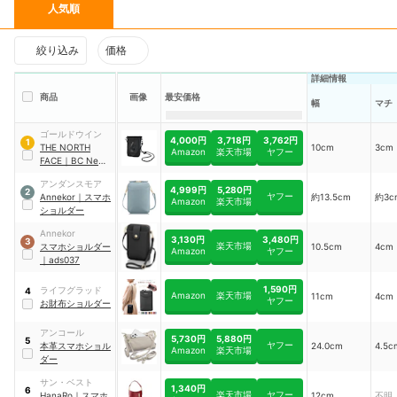
人気順
絞り込み
価格
詳細情報
商品
画像
最安価格
幅
マチ
ゴールドウイン
4,000円
3,718円
3,762円
1
THE NORTH
10cm
3cm
Amazon
楽天市場
ヤフー
FACE
｜
BC Neck
Pouch BCネック
アンダンスモア
ポーチ
｜
4,999円
5,280円
2
ヤフー
Annekor
｜
スマホ
約13.5cm
約3c
NM82502
Amazon
楽天市場
ショルダー
Annekor
3,130円
3,480円
3
楽天市場
スマホショルダー
10.5cm
4cm
Amazon
ヤフー
｜
ads037
1,590円
ライフグラッド
4
Amazon
楽天市場
11cm
4cm
ヤフー
お財布ショルダー
アンコール
5,730円
5,880円
5
ヤフー
本革スマホショル
24.0cm
4.5c
Amazon
楽天市場
ダー
サン・ベスト
1,340円
6
楽天市場
ヤフー
HanaRo
｜
スマホ
12cm
不明