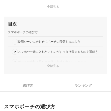
全部見る
目次
スマホポーチの選び方
1
使用シーンに合わせてポーチの種類を決めよう
2
スマホや一緒に入れたいものがすっきり収まるものを選ぼう
3
ポーチの素材は見た目や使い心地を考えてチョイス
全部見る
4
細部の仕様にもこだわれば、さらに使いやすさがアップ
5
耐久性や防水・撥水性の高さもチェックしよう
選び方
ランキング
スマホポーチ全15商品おすすめ人気ランキング
スマホポーチはどこに売ってる？100均やしまむらにもある？
スマホポーチの選び方