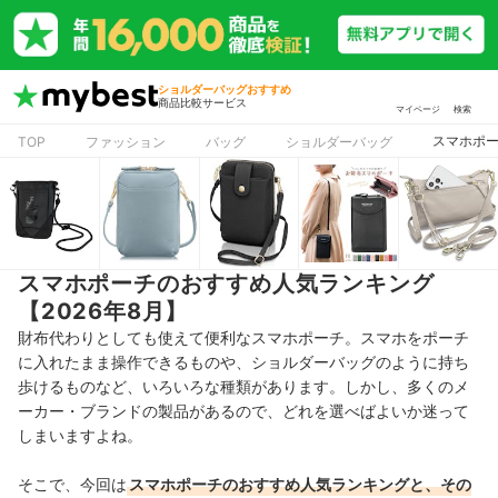
ショルダーバッグおすすめ
商品比較サービス
マイページ
検索
スマホポー
TOP
ファッション
バッグ
ショルダーバッグ
スマホポーチのおすすめ人気ランキング
【2026年8月】
財布代わりとしても使えて便利なスマホポーチ。スマホをポーチ
に入れたまま操作できるものや、ショルダーバッグのように持ち
歩けるものなど、いろいろな種類があります。しかし、多くのメ
ーカー・ブランドの製品があるので、どれを選べばよいか迷って
しまいますよね。
そこで、今回は
スマホポーチのおすすめ人気ランキングと、その