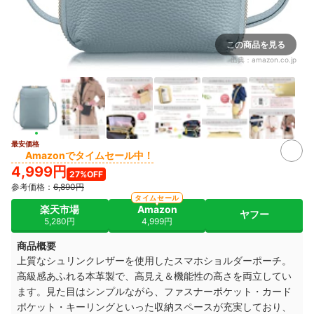
この商品を見る
出典：
amazon.co.jp
最安価格
2+
Amazonでタイムセール中！
4,999円
27%OFF
参考価格：
6,890円
タイムセール
楽天市場
Amazon
ヤフー
5,280円
4,999円
商品概要
上質なシュリンクレザーを使用したスマホショルダーポーチ。
高級感あふれる本革製で、高見え＆機能性の高さを両立してい
ます。見た目はシンプルながら、ファスナーポケット・カード
ポケット・キーリングといった収納スペースが充実しており、