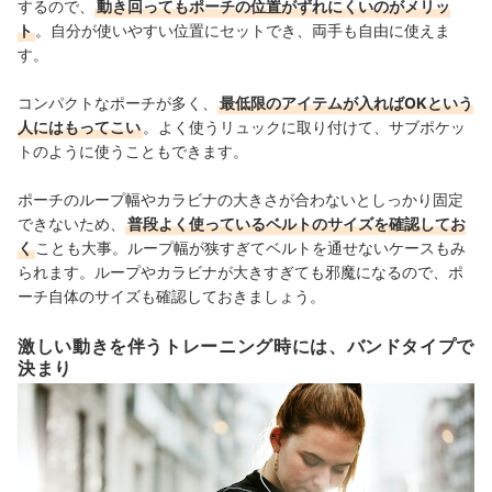
するので、
動き回ってもポーチの位置がずれにくいのがメリッ
ト
。自分が使いやすい位置にセットでき、両手も自由に使えま
す。
コンパクトなポーチが多く、
最低限のアイテムが入ればOKという
人にはもってこい
。よく使うリュックに取り付けて、サブポケッ
トのように使うこともできます。
ポーチのループ幅やカラビナの大きさが合わないとしっかり固定
できないため、
普段よく使っているベルトのサイズを確認してお
く
ことも大事。ループ幅が狭すぎてベルトを通せないケースもみ
られます。ループやカラビナが大きすぎても邪魔になるので、ポ
ーチ自体のサイズも確認しておきましょう。
激しい動きを伴うトレーニング時には、バンドタイプで
決まり