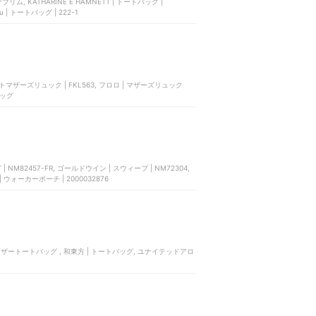
リム, KATHARINE E HAMNETT | トートバッグ |
u | トートバッグ | 222-1
バッグ
82457-FR, ゴールドウイン | スウィープ | NM72304,
ds | ウォーカーポーチ | 2000032876
アンレザートートバッグ , 和東方 | トートバッグ, ユナイテッドアロ