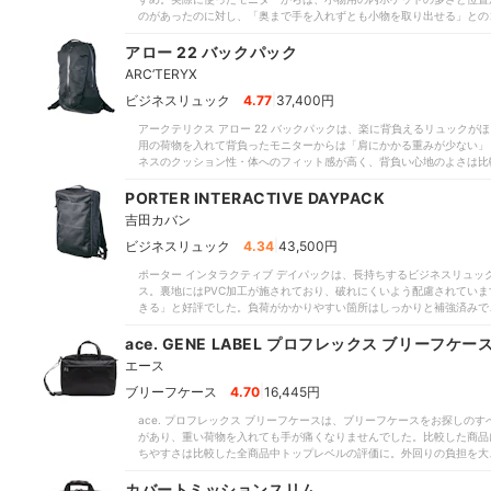
惑にならないよう注意が必要です。たっぷり収納できて整理整頓しやす
のがあったのに対し、「奥まで手を入れずとも小物を取り出せる」との
行にも使いたい人には適しています。しかし比較したなかにはよりスリ
などの大きな荷物も引っ掛からず出し入れ可能。中が明るいグレーで視
量をふまえて検討してみてはいかがでしょうか。
ーから「荷物の重さを軽減できている」「長時間背負っていられそう」
アロー 22 バックパック
食い込みを防ぎますよ。背中にピタッと密着する感覚があるものの、背
ARC’TERYX
際に3分背負ったモニターからは、「ムレが気にならない」という意見
を確認した専門家からは、全体に厚い芯が入った構造が好評でした。ソ
|
ビジネスリュック
4.77
37,400円
込めるでしょう。シャワーで30秒間水をかけてもPCポケットには浸水
アークテリクス アロー 22 バックパックは、楽に背負えるリュック
す。なお、比較したなかには奥行が約11cmと薄いものがありましたが
用の荷物を入れて背負ったモニターからは「肩にかかる重みが少ない」
うな点には留意しておきましょう。とはいえ、リュック内を整理整頓し
ネスのクッション性・体へのフィット感が高く、背負い心地のよさは比
はぜひ検討してみてください。
ュ加工を施しており、フィット感と通気性を両立。モニターからは「熱
を30秒間当て続けてもメイン収納部・PCスリーブともに濡れておらず
PORTER INTERACTIVE DAYPACK
飾・アパレルの専門家である深沢さんに生地や縫製を見てもらった結果
吉田カバン
かりコーティングを施しているうえ、ハーネスや裏地の末端など負荷が
い、タフな一品といえます。気になったのは、内側のポケットの少なさ
|
ビジネスリュック
4.34
43,500円
物がポケットのなかでゴチャつく」との声が出ました。細かく整理整頓
ポーター インタラクティブ デイパックは、長持ちするビジネスリュッ
め、満員電車では少し邪魔になりそうな点も気になりました。とはいえ
ス。裏地にはPVC加工が施されており、破れにくいよう配慮されてい
トドアブランドらしい機能性が光るビジネスリュックといえます。通勤
きる」と好評でした。負荷がかかりやすい箇所はしっかりと補強済みで
入を検討してみてください。
イレベル。30秒間シャワーで水をかけてもまったく浸水しませんでし
けていましたが、本商品も負けていません。突然雨が降ってきても、P
ace. GENE LABEL プロフレックス ブリーフケー
う。実際に使ったモニターからは、「開口部が大きく、荷物を出し入れ
エース
い」と感じた人もいます。厚さわずか11cmと薄型なので、前に抱えた
をかけづらいといえます。背面パネルがメッシュになっており、モニタ
|
ブリーフケース
4.70
16,445円
心地については、ハーネスの薄さを指摘する声が出ています。比較した
ace. プロフレックス ブリーフケースは、ブリーフケースをお探し
くいものがあったのに対し、肩への食い込みが気になりました。内側の
があり、重い荷物を入れても手が痛くなりませんでした。比較した商品
埋もれそう」と感じた人も。より細かく整理整頓したい人はポーチも併
ちやすさは比較した全商品中トップレベルの評価に。外回りの負担を大
気兼ねなく使い倒せる頑丈さは大きな魅力。長く愛用できるものがほし
す。ポケットも内・外ともに充実し、メイン収納にはPCポケット・名
配置。外側にも新聞やスマホ、ペンなどがすっきりと整理整頓でき、快
カバートミッションスリム