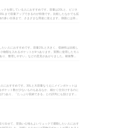
るリュックを探している人におすすめです。容量は20Lと、ビジネ
35Lまで容量アップできるのが特徴です。比較したなかでも拡
物の多い出張まで、さまざまな用途に使えます。側面には持ち
ベートの両方に使用できる」という評判にも納得ですね。開口
比較した大半の商品同様衝撃を緩和する構造で、17.3インチま
フィット感が好評でした。比較した一部商品のようにハーネス
などの意見があがっています。ハーネスと背面はエアメッシュ
さは12cmとスリムで電車通勤時に邪魔になりにくいのも利
。耐久性をチェックした服飾・アパレルの専門家からは、頑丈
きり収納したい人におすすめです。容量25Lと大きく、収納性は比較し
底部までファスナーがあるため、重い荷物を入れるときは注意
、小物類を入れるポケットが4つあります。実際に使用したモニ
が多かった点も気がかり。口コミで指摘されていたとおり、防
あり、整理しやすい」などの意見があがりました。耐衝撃・耐
ため、雨天時には水濡れ対策が必要です。防水性を重視する人
30秒間シャワーをかけたところ、比較した大半の商品が一部
ださいね。
えに、補強もしっかり施されています。生地は厚く丈夫で、専
があり、通気性に優れています。モニター13人からは、ムレ
ョン性があり、背負い心地も良好です。「肩へ食い込みにく
日でも、快適に通勤・通学できるでしょう。ただしハーネスに
の厚さが20cmあるため、前掛け時の取り回しもよいとはいえ
したい人におすすめです。30Lと大容量なうえにメインポケットは
いにくさを感じる可能性があります。総合的に見ると、口コミ
にはポケット数が少ないものもあるなか、細かく仕分けするのに
した商品には、よりフィット感のある背負い心地で、取り回し
は2つあり、「たっぷり収納できる」との評判にも頷けます。
かがでしょうか。
あり、実際に使用したモニターは「そこまで重たさを感じな
、ムレにくい構造です。モニター13人中12人が通気性のよ
アパレルの専門家が確認するとややつくりが粗い部分があった
たなかにはパソコンを衝撃から守るには心もとないものもあり
機器類を持ち歩く人にもぴったりです。ただし口コミに「背面
の物足りなさが指摘されました。防水性も高いとはいえないた
と取り出せて、背負い心地もよいリュックで通勤したい人におす
ょう。また、本体は18cmとやや分厚いので、満員電車では迷
が好評でした。比較したなかには荷物でポケットが埋もれるも