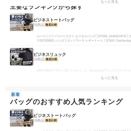
もっと見る
主要なランキングから探す
ビジネストートバッグ
16商品
徹底比較
エース | クリーフバーテクト ビジネスバッグ | 67592, SAMSONITE | サブ
1132700920, ハンズ | ガッドワーク レザートート | 37500, Cestlavieg
ビジネスリュック
29商品
徹底比較
ARC’TERYX | アロー 22 バックパック , Samsonite | エックスビーアール 2,
AER-11012, Thule | Subterra 2 | TSLB417
もっと見る
新着
バッグのおすすめ人気ランキング
ビジネストートバッグ
16商品
徹底比較