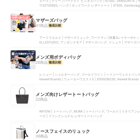
エース | クリーフバーテクト ビジネスバッグ | 67592, SAMSONITE | サブ
1132700920, ハンズ | ガッドワーク レザートート | 37500, Cestlavieg
マザーズバッグ
41商品
徹底比較
アートウエルド | マザーズリュック, ワークマン | 軽量3レイヤーポケットマザーズリュック | FKL563, フロロ | マザーズリュック
ELLESTUDIO, アンダンスモア | マザーズバッグ, リシュラ | マザーズ
メンズ用ボディバッグ
26商品
徹底比較
レミュー | ショルダーバッグ, ゴールドウイン | ヘイジーウェストバッグ | NM
Newell Brands | ウォーカーウエスト5 | 2000036230, Newell Bran
メンズ向けレザートートバッグ
22商品
RATOM | トートバッグ, MURA | トートバッグ, ワールド | イタリ
ーズ | ファンクショナル レザートートバッグ
ノースフェイスのリュック
36商品