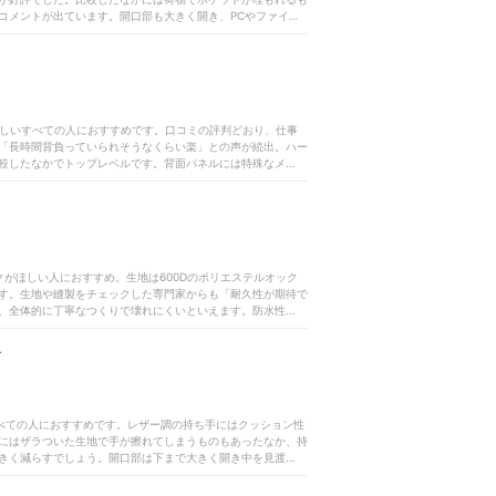
いうえに、背負った際の重さが気になりにくいため、出張や旅
コメントが出ています。開口部も大きく開き、PCやファイル
ムで取り回しやすいものもあるので、自分が持ち運びたい荷物
認性がよい点も好評でした。背負い心地も非常によく、モニタ
との声が。クッション性・フィット感のあるハーネスが肩への
面のメッシュ加工のおかげで通気性もよいとわかりました。実
が続出。夏場の通勤も快適そうです。生地や縫製などのつくり
フトタイプのスーツケースのような頑丈さなのでガシガシ使い
しなかったため、電子機器が雨で濡れる可能性も低いといえま
がほしいすべての人におすすめです。口コミの評判どおり、仕事
、本商品は17cmと厚め。満員電車で前に抱えると邪魔になりそ
「長時間背負っていられそうなくらい楽」との声が続出。ハー
やすいうえに背負い心地がよいのは魅力的。仕事道具が多い人
較したなかでトップレベルです。背面パネルには特殊なメッシ
がこもりにくい」というコメントがほとんどでした。シャワー
、「防水性が驚くほど高い」との口コミどおりといえます。服
、耐久性も期待できるとわかりました。破れにくい生地にしっ
かかりやすい箇所もしっかり補強済み。毎日使っても壊れにく
。サイズが大きいうえに仕切りがないので、モニターから「小
したい人にはあまり向きません。抱えたときに厚みがあるた
クがほしい人におすすめ。生地は600Dのポリエステルオック
、背負い心地・通気性・防水性・耐久性はハイレベルで、アウ
ます。生地や縫製をチェックした専門家からも「耐久性が期待で
時の負担を減らして気持ちよく仕事をはじめたい人は、ぜひ購
、全体的に丁寧なつくりで壊れにくいといえます。防水性もハ
た。比較したなかではアウトドアブランドの商品が防水性に長
Cやクライアントに提出する資料が濡れる心配は少ないでしょ
ス
しやすい」と好評。内側の生地の色が明るく、「中を見やす
ときに邪魔になりにくいのもよい点。満員電車でも周囲に迷惑
ーからは「背中がムレにくい」との声が続出。ただし、背負い
なかにはハーネスにクッション性があるおかげで重さを感じに
のすべての人におすすめです。レザー調の持ち手にはクッション性
ポケットはどれも大きく、「イヤホンなどの小さいアイテムが
にはザラついた生地で手が擦れてしまうものもあったなか、持
用するとよいでしょう。とはいえ、毎日使うものだからこそ、
きく減らすでしょう。開口部は下まで大きく開き中を見渡せま
い人はぜひ検討してみてください。
刺入れサイズの中ポケットが3つ、チャック付きポケットなどを
適な使い心地です。優れた耐久性も魅力で、素材には高密度に