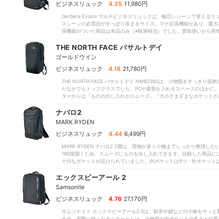
|
ビジネスリュック
4.25
11,980円
Gerbera Evoon マルチビジネスリュックは、幅広いシーンで使え
スシーンの必需品がすっぽり収まるサイズ。マチ拡張機能があり、最大
張機能がついた商品は本品のみ（※執筆時点）でした。普段使いから荷
手があり、バッグとして使えるのもうれしいポイント。「仕事・プライ
部は180度開くため、ものの出し入れもスムーズでした。PCポケットは
THE NORTH FACE バサルトデイ
で収納可能です。実際に使用したモニター13人からは、背負い心地の
ゴールドウイン
が肩に食い込むことはなく、「軽く感じる」「ムレが気になりにくい」
素材で熱がこもりにくいため、徒歩・自転車通勤にもおすすめです。厚
|
ビジネスリュック
4.18
21,780円
点。上向きの外ポケットがあり、文庫本やスマホをサッと取り出せます
THE NORTH FACE バサルトデイ NM82392は、小物類をすっ
な生地で縫製には補強が施されている点が評価されました。ただし本体
たなかでもトップクラスでした。PCや書類を入れるスペースのほかに
しましょう。また、モニターから「小さめのポケットが少ない」との声
ターからは「ものの出し入れがスムーズ」「大小さまざまなポケットが
水性もいまひとつでした。実際にシャワーをかけると内部まで浸水した
水性に優れるつくりで、電子機器を保護しやすいのも魅力。リュックに
や、小物類を細かく整理整頓したい人は、ほかの商品も検討してみてく
に浸水したなか、中身がまったく濡れませんでした。縫製がきれいなう
ナバロ2
門家からは「10年はもちそう」と絶賛されました。背面パネルには凹凸
MARK RYDEN
への不満が一切あがりませんでした。加えて、背面とハーネスにクッシ
い」「軽く感じる」と好評だったため、暑さの厳しい夏場や荷物が多い
|
ビジネスリュック
4.44
6,499円
チェストベルトがなく、フィット感はいまひとつです。また、リュック
MARK RYDEN ナバロ2 2層は、荷物が多く小物までしっかり整理
ません。通勤時間が長い人や、満員電車に乗る機会が多い人は負担や扱
180度開くため、スムーズにものを出し入れできます。比較した商品
の評判どおり小物類を収納しやすく、雨にも強い一品です。しかし比較
十分なポケットが設けられていました。内ポケットは9つ・外ポケット
に優れるものもあるので、気になる人はあわせてチェックしてみてはい
肩への負担が気になりにくいのも魅力です。ハーネスにクッション性が
い」と好印象を抱きました。また、背面にはメッシュ素材が使われており
エックスビーアール 2
さを高く評価したため、暑い夏場でも快適に背負えるでしょう。服飾・
Samsonite
ものの、各部への補強が施されており耐久性も悪くありません。比較し
ましたが、こちらはPCポケットのクッション性も十分。普段から電子
|
ビジネスリュック
4.76
27,170円
部のゴワゴワが気になる」とあったとおり、モニターからもフィット感
サムソナイト エックスビーアール2.0は、財布や鍵などの小物をサッ
め、大雨の日には対策が必要。自転車通勤にはやや不向きといえるでし
すめ。実際に使ったモニターからは、小物用の内ポケットの多さと位置