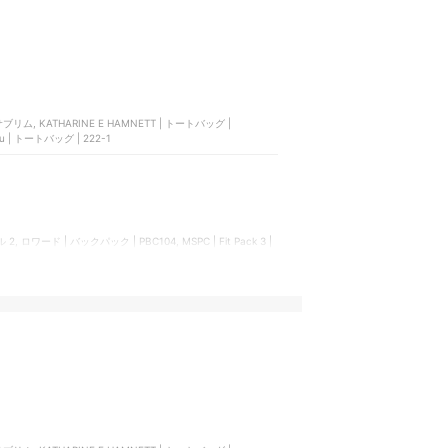
リム, KATHARINE E HAMNETT | トートバッグ |
u | トートバッグ | 222-1
 ロワード | バックパック | PBC104, MSPC | Fit Pack 3 |