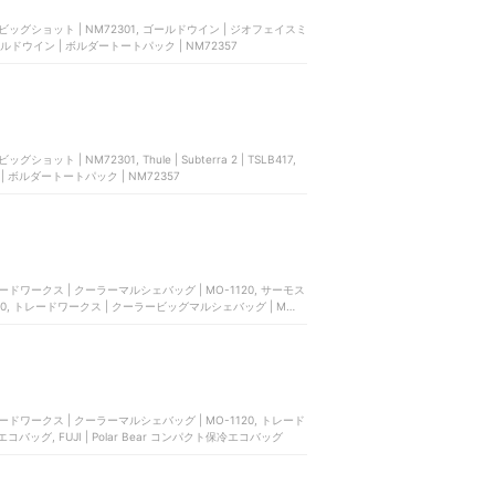
 ビッグショット | NM72301, ゴールドウイン | ジオフェイスミ
ゴールドウイン | ボルダートートパック | NM72357
ト | NM72301, Thule | Subterra 2 | TSLB417,
| ボルダートートパック | NM72357
2020, トレードワークス | クーラービッグマルシェバッグ | MO-
 エコバッグ, FUJI | Polar Bear コンパクト保冷エコバッグ