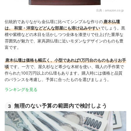
出典：
amazon.co.jp
伝統的でありながら金仏壇に比べてシンプルな作りの
唐木仏壇
は、
和室・洋室などどんな部屋にも溶け込みやすい
でしょう。
黒
檀や紫檀などの木目を活かしつつ全体を漆塗りで仕上げた重厚な
雰囲気が魅力で、
家具調仏壇に近いモダンなデザインのものも豊
富です。
唐木仏壇は価格も幅広く、小型であれば1万円台のものもありお手
頃
です。一方で、屋久杉など希少な木材を使い、職人の手作業で
作られた100万円以上の仏壇もあります。購入時には価格と品質
のバランスを考慮し、予算に合ったものを選びましょう。
ランキングを見る
無理のない予算の範囲内で検討しよう
3