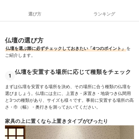
仏壇全47商品おすすめ人気ランキング
選び方
ランキング
仏壇の置き方や方角に決まりはある？
仏具セット・仏壇用ろうそくもあわせてチェック
仏壇の選び方
仏壇の売れ筋ランキングもチェック！
仏壇を選ぶ際に必ずチェックしておきたい「4つのポイント」
を
ご紹介します。
仏壇を安置する場所に応じて種類をチェック
1
まずは仏壇を安置する場所を決め、その場所に合う種類の仏壇を
選びましょう。仏壇には主に、上置き・床置き・地袋つき仏間用
と3つの種類があり、サイズも様々です。事前に安置する場所の高
さ・巾（幅）・奥行き
を測っておいてください。
家具の上に置くなら上置きタイプがぴったり