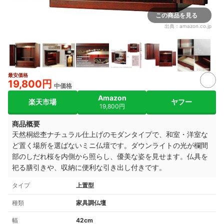
この商品を見る
出典：
amazon.co.jp
最安価格
19,800円
中価格
Amazon
楽天市場
ヤフー
19,800円
商品概要
天然桐総杢ナチュラル仕上げのモダンタイプで、和室・洋室な
ど置く場所を選ばないミニ仏壇です。ダウンライトの光が欄間
部のしだれ桜を内側から照らし、優美な姿を見せます。仏具を
祀る膳引きや、収納に便利な引き出し付きです。
タイプ
上置型
種類
家具調仏壇
幅
42cm