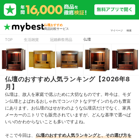
仏壇おすすめ
商品比較サービス
マイページ
検索
仏壇
TOP
生活雑貨
冠婚葬祭用品
仏壇のおすすめ人気ランキング【2026年8
月】
仏壇は、故人を家庭で偲ぶために大切なものです。昨今は、モダ
ン仏壇とよばれるおしゃれでコンパクトなデザインのものも豊富
にあります。お仏壇のはせがわのような仏壇店だけでなく、家具
メーカーのニトリでも販売されていますが、どんな基準で選べば
いいのかわからないことも多いですよね。
そこで今回は、
仏壇のおすすめ人気ランキングと、その選び方を