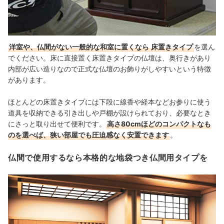
出典：
amazon.co.jp
洋室や、仏間がない一般的な和室に置くなら
床置きタイプ
を選ん
でください。床に直接置く床置きタイプの仏壇は、奥行きがあり
内部が広い造りなので正式な仏壇のお飾りがしやすいという特徴
があります。
ほとんどの床置きタイプには下段に線香や経本などお参りに使う
道具を収納できる引き出しや戸棚が設けられており、必要なとき
にさっと取り出せて便利です。
高さ80cmほどのコンパクトなも
のを選べば、狭い部屋でも圧迫感なく安置できます
。
仏間で使用するなら本格的な地袋つき仏間用タイプを