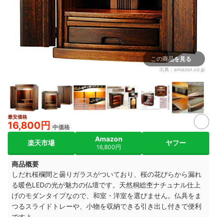
この商品を見る
出典：
amazon.co.jp
最安価格
3+
16,800円
中価格
Amazon
楽天市場
ヤフー
16,800円
商品概要
しだれ桜欄間と曇りガラスがついており、桜の花びらから漏れ
る暖色LEDの光が魅力の仏壇です。天然桐総杢ナチュナル仕上
げのモダンタイプなので、和室・洋室を選びません。仏具をま
つるスライドトレーや、小物を収納できる引き出し付きで便利
ですよ。