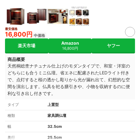
最安価格
16,800円
中価格
Amazon
楽天市場
ヤフー
16,800円
商品概要
天然桐総杢ナチュナル仕上げのモダンタイプで、和室・洋室の
どちらにも合うミニ仏壇。省エネに配慮されたLEDライト付き
で、点灯すると桜の透かし彫りから光が漏れ出て、幻想的な空
間を演出します。
仏具を祀る膳引きや、小物を収納するのに便
利な引き出し付きです。
タイプ
上置型
種類
家具調仏壇
幅
32.5cm
奥行
25.5cm