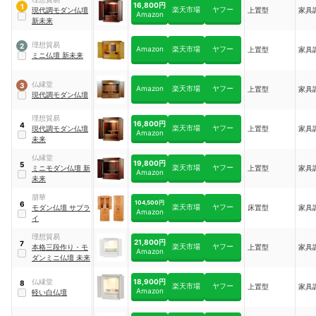
16,800円
1
楽天市場
ヤフー
現代調モダン仏壇
上置型
家具
Amazon
新未来
理想貿易
2
Amazon
楽天市場
ヤフー
上置型
家具
ミニ仏壇 新未来
仏縁堂
3
Amazon
楽天市場
ヤフー
上置型
家具
現代調モダン仏壇
理想貿易
16,800円
4
楽天市場
ヤフー
現代調モダン仏壇
上置型
家具
Amazon
未来
仏縁堂
19,800円
5
楽天市場
ヤフー
ミニモダン仏壇 新
上置型
家具
Amazon
未来
朋華
104,500円
6
楽天市場
ヤフー
モダン仏壇 サプラ
床置型
家具
Amazon
イ
理想貿易
21,800円
7
楽天市場
ヤフー
本格三段作り・モ
上置型
家具
Amazon
ダンミニ仏壇 未来
18,900円
‎仏縁堂
8
楽天市場
ヤフー
上置型
家具
Amazon
軽い白仏壇