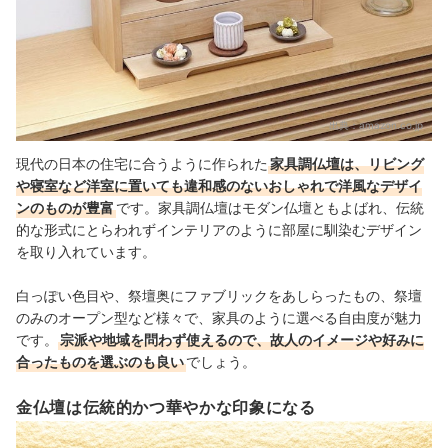
出典：
amazon.co.jp
現代の日本の住宅に合うように作られた
家具調仏壇は、リビング
や寝室など洋室に置いても違和感のないおしゃれで洋風なデザイ
ンのものが豊富
です。家具調仏壇はモダン仏壇ともよばれ、伝統
的な形式にとらわれずインテリアのように部屋に馴染むデザイン
を取り入れています。
白っぽい色目や、祭壇奥にファブリックをあしらったもの、祭壇
のみのオープン型など様々で、家具のように選べる自由度が魅力
です。
宗派や地域を問わず使えるので、故人のイメージや好みに
合ったものを選ぶのも良い
でしょう。
金仏壇は伝統的かつ華やかな印象になる