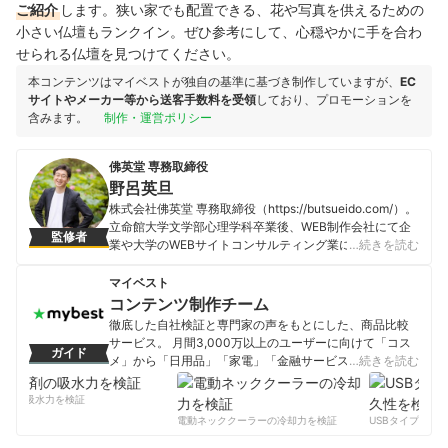
ご紹介
します。狭い家でも配置できる、花や写真を供えるための
小さい仏壇もランクイン。ぜひ参考にして、心穏やかに手を合わ
せられる仏壇を見つけてください。
本コンテンツはマイベストが独自の基準に基づき制作していますが、
EC
サイトやメーカー等から送客手数料を受領
しており、プロモーションを
含みます。
制作・運営ポリシー
佛英堂 専務取締役
野呂英旦
株式会社佛英堂 専務取締役（https://butsueido.com/）。
立命館大学文学部心理学科卒業後、WEB制作会社にて企
監修者
業や大学のWEBサイトコンサルティング業に従事。その
…続きを読む
後、家業に戻り専務取締役兼IT担当として仏壇・仏具専
門店 ぶつえいどう（https://e-butsudanya.co.jp/）のネ
マイベスト
ットショップ運用を担当し、実店舗の売上を超える事業
コンテンツ制作チーム
に成長。新規事業として立ち上げたお寺と地域のマッチ
徹底した自社検証と専門家の声をもとにした、商品比較
ングサイト『かすてら』が松阪市の中小企業ハンズオン
サービス。 月間3,000万以上のユーザーに向けて「コス
ガイド
支援対象事業者に選定される。他にもオンラインでお坊
メ」から「日用品」「家電」「金融サービス」まで、ベ
…続きを読む
さんに相談できる『オンライン駆け込み寺』や好きな期
ストな商品を選んでもらうために、毎日コンテンツを制
間だけお墓が持てる『偲墓』なども運営。最近ではそれ
作中。
剤の吸水力を検証
らの運用経験を活かし、お寺や企業のサイト制作やマー
コンテンツ制作チームのプロフィール
電動ネッククーラーの冷却力を検証
USBタイプCケー
ケティング支援も行う。
野呂英旦のプロフィール