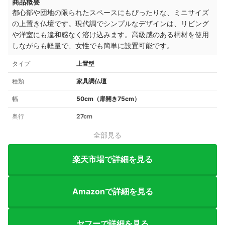
商品概要
都心部や団地の限られたスペースにもぴったりな、ミニサイズ
の上置き仏壇です。
現代調でシンプルなデザインは、リビング
や洋室にも違和感なく溶け込みます。
高級感のある桐材を使用
しながらも軽量で、女性でも簡単に設置可能です。
タイプ
上置型
種類
家具調仏壇
幅
50cm（扉開き75cm）
奥行
27cm
全部見る
楽天市場で詳細を見る
Amazonで詳細を見る
ヤフーで詳細を見る