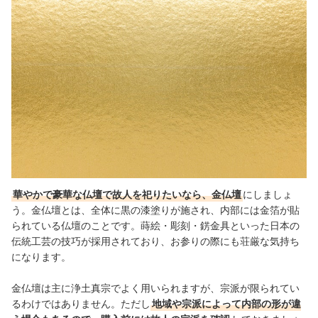
華やかで豪華な仏壇で故人を祀りたいなら、金仏壇
にしましょ
う。金仏壇とは、全体に黒の漆塗りが施され、内部には金箔が貼
られている仏壇のことです。蒔絵・彫刻・錺金具といった日本の
伝統工芸の技巧が採用されており、お参りの際にも荘厳な気持ち
になります。
金仏壇は主に浄土真宗でよく用いられますが、宗派が限られてい
るわけではありません。ただし
地域や宗派によって内部の形が違