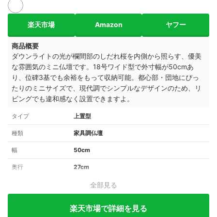
3+
楽天市場
Amazon
ヤフー
商品概要
ダウンライトの光が欄間部のしだれ桜を内側から照らす、優美
な雰囲気のミニ仏壇です。18号ワイド型で外寸幅が50cmあ
り、位碑3基でも余裕をもって収納可能。都心部・団地にぴっ
たりのミニサイズで、現代調でシンプルなデザインのため、リ
ビングでも違和感なく設置できますよ。
タイプ
上置型
種類
家具調仏壇
幅
50cm
奥行
27cm
全部見る
楽天市場で詳細を見る