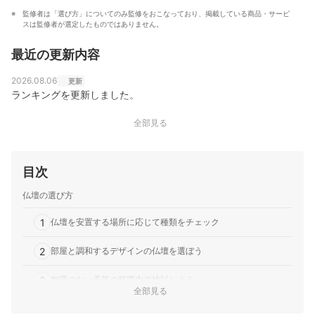
監修者は「選び方」についてのみ監修をおこなっており、掲載している商品・サービ
スは監修者が選定したものではありません。
最近の更新内容
2026.08.06
更新
ランキングを更新しました。
全部見る
目次
仏壇の選び方
1
仏壇を安置する場所に応じて種類をチェック
2
部屋と調和するデザインの仏壇を選ぼう
3
無理のない予算の範囲内で検討しよう
全部見る
4
品質にこだわるなら仏壇公正取引協議会の加盟店で購入しよう