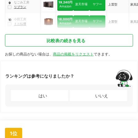
19,240円
なごみ工房
9
楽天市場
ヤフー
上置型
家具
Amazon
リブラン
18,000円
小田工房
10
楽天市場
ヤフー
上置型
家具
Amazon
ミニ仏壇
比較表の続きを見る
お探しの商品がない場合は、
商品の掲載をリクエスト
できます。
ランキングは参考になりましたか？
はい
いいえ
1位