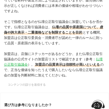
っている材料や製造方法により設定されていますが、販売側の表
示が正しくなければ消費者には本来の価値や
相場がわかりづらい
ですよね。
そこで指標となるのが仏壇公正取引協議会に加盟しているか否か
です。仏壇公正取引協議会は、
仏壇の品質や原産国について、
虚
偽や誇大表示・二重価格など
を制限することを目的
とする機関。
加盟店は公正取引委員会・消費者庁が認めた一律のルールに則っ
て品質・原産国の表示をしています。
加盟店は、店舗にステッカーがあるかどうか、また仏壇公正取引
協議会の公式サイトの加盟店リストで確認できます（参考：
仏壇
公正取引協議会
）。
加盟店の品質表示は信頼性が高いといえる
の
で、正当な価値を知ったうえで購入したいなら仏壇公正取引協議
会の加盟を判断材料に加えてくださいね。
コンテンツの誤りを送信する
選び方は参考になりましたか？