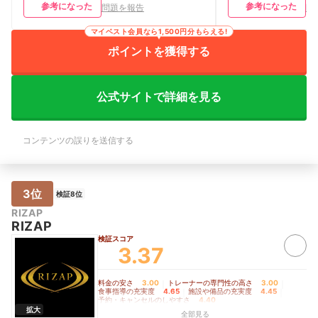
参考になった
参考になった
問題を報告
問
になるとテンションの高いトレーナーが
導の満足度】 トレ
次々に現れ、お客さんをトレーニング部
は1~10まで丁寧
マイベスト会員なら1,500円分もらえる!
屋に連れて行くのが、なんかちょっと嫌
く不安なくやれてい
だった。 トレーナーのテンションが高
ったメニューを組ん
ポイントを獲得する
いので、元気な事はいい事なのですが、
悩む時はそれに合わ
ちょっと元気すぎてついていけない時も
ださったりしたのが
あった。
【料金の満足度】 
公式サイトで詳細を見る
です。もちろんパー
よりは高かったです
ウンセリングに行き
ウンセリングで料金
コンテンツの誤りを送信する
ろ、私の希望に沿っ
ました。 【施設・
素運動と無酸素運動
備はありました。清
3位
なったことはありま
検証8位
のレンタルがあるの
RIZAP
るのが何よりも助か
RIZAP
【予約・キャンセルの
検証スコア
でできますし、まと
3.37
れておく、とかもで
セルも特に問題なく
料金の安さ
3.00
｜
トレーナーの専門性の高さ
3.00
｜
食事指導の充実度
4.65
｜
施設や備品の充実度
4.45
｜
予約・キャンセルのしやすさ
4.40
拡大
全部見る