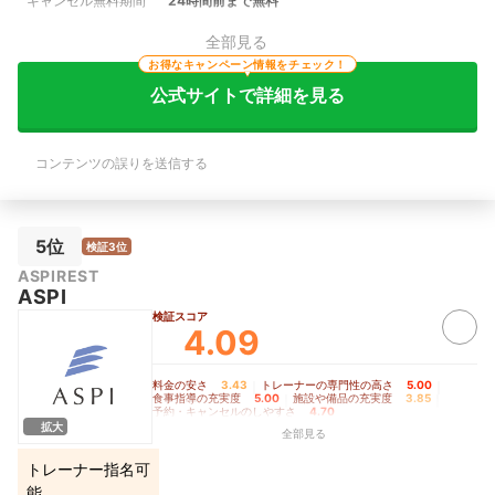
キャンセル無料期間
24時間前まで無料
全部見る
お得なキャンペーン情報をチェック！
公式サイトで詳細を見る
コンテンツの誤りを送信する
5位
検証3位
ASPIREST
ASPI
検証スコア
4.09
料金の安さ
3.43
｜
トレーナーの専門性の高さ
5.00
｜
食事指導の充実度
5.00
｜
施設や備品の充実度
3.85
｜
予約・キャンセルのしやすさ
4.70
拡大
全部見る
トレーナー指名可
能