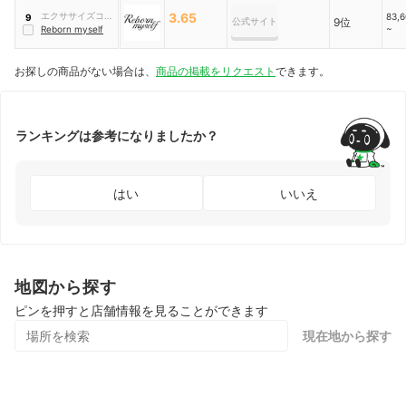
エクササイズコー
3.65
83,
9
公式サイト
9位
~
チジャパン
Reborn myself
お探しの商品がない場合は、
商品の掲載をリクエスト
できます。
ランキングは参考になりましたか？
はい
いいえ
地図から探す
ピンを押すと店舗情報を見ることができます
現在地から探す