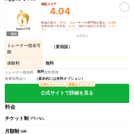
検証スコア
4.04
料金の安さ
4.12
｜
トレーナーの専門性の高さ
4.00
｜
食事指導の充実度
4.13
｜
施設や備品の充実度
3.65
｜
予約・キャンセルのしやすさ
4.40
拡大
全部見る
トレーナー指名可
（要相談）
能
体験料
無料
無料
トレーナー指名料
女性専用
食事指導あり
（基本的には有料オプション）
お得なキャンペーン情報をチェック！
公式サイトで詳細を見る
料金
チケット制
プランなし
月額制
12件