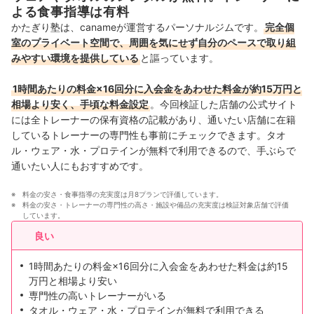
よる食事指導は有料
かたぎり塾は、canameが運営するパーソナルジムです。
完全個
室のプライベート空間で、周囲を気にせず自分のペースで取り組
みやすい環境を提供している
と謳っています。
1時間あたりの料金×16回分に入会金をあわせた料金が約15万円と
相場より安く、手頃な料金設定
。今回検証した店舗の公式サイト
には全トレーナーの保有資格の記載があり、通いたい店舗に在籍
しているトレーナーの専門性も事前にチェックできます。タオ
ル・ウェア・水・プロテインが無料で利用できるので、手ぶらで
通いたい人にもおすすめです。
料金の安さ・食事指導の充実度は月8プランで評価しています。
料金の安さ・トレーナーの専門性の高さ・施設や備品の充実度は検証対象店舗で評価
しています。
良い
1時間あたりの料金×16回分に入会金をあわせた料金は約15
万円と相場より安い
専門性の高いトレーナーがいる
タオル・ウェア・水・プロテインが無料で利用できる