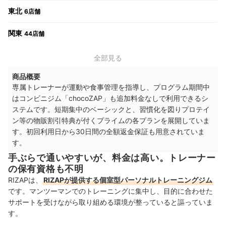
東北
6店舗
関東
44店舗
中部
18店舗
全部見る
商品概要
関西
18店舗
専属トレーナーが運動や食事管理を指導し、プログラム期間中
はコンビニジム「chocoZAP」も追加料金なしで利用できるシ
中国・四国
7店舗
ステムです。短期集中のベーシックと、習慣化を図りプロテイ
ン等の物販割引特典が付くプライムの各プランを展開していま
九州・沖縄
12店舗
す。初回利用日から30日間の全額返金保証も用意されていま
す。
手ぶらで通いやすいが、料金は高い。トレーナー
の保有資格も不明
RIZAPは、
RIZAPが提供する個室型パーソナルトレーニングジム
です。マンツーマンでのトレーニングに集中し、目的に合わせた
サポートを受けながら取り組める環境が整っていると謳っていま
す。