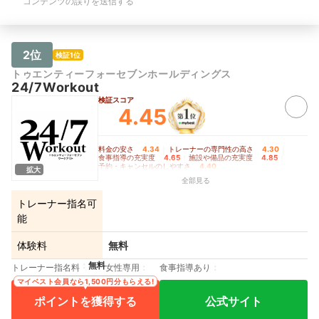
コンテンツの誤りを送信する
2位
検証1位
トゥエンティーフォーセブンホールディングス
24/7Workout
検証スコア
4.45
料金の安さ
4.34
｜
トレーナーの専門性の高さ
4.30
｜
食事指導の充実度
4.65
｜
施設や備品の充実度
4.85
｜
予約・キャンセルのしやすさ
4.40
拡大
全部見る
トレーナー指名可
能
体験料
無料
無料
トレーナー指名料
女性専用
食事指導あり
マイベスト会員なら1,500円分もらえる!
ポイントを獲得する
公式サイト