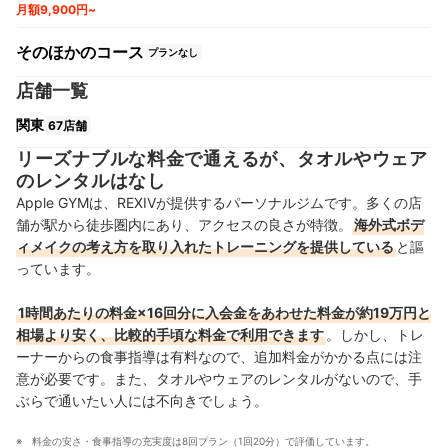
月額9,900円~
そのほかのコース
プランなし
店舗一覧
関東
67店舗
リーズナブルな料金で通えるが、タオルやウェア
のレンタルはなし
Apple GYMは、REXIVが提供するパーソナルジムです。多くの店
舗が駅から徒歩圏内にあり、アクセスの良さが特徴。
海外式ボデ
ィメイクの考え方を取り入れたトレーニングを提供している
と謳
っています。
1時間あたりの料金×16回分に入会金をあわせた料金が約19万円と
相場より安く、比較的手頃な料金で利用できます
。しかし、トレ
ーナーからの食事指導は有料なので、追加料金がかかる点には注
意が必要です。また、タオルやウェアのレンタルがないので、手
ぶらで通いたい人には不向きでしょう。
料金の安さ・食事指導の充実度は8回プラン（1回20分）で評価しています。