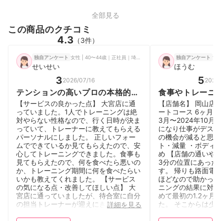
全部見る
この商品のクチコミ
4.3
（3件）
女性 | 40〜44歳｜正社員｜埼玉県
女性
独自アンケート
独自アンケート
せいせい
ほうむ
3
5
2026/07/16
2026
テンションの高いプロの本格的な
食事やトレーニ
指導を受けられる。
分専用にカスタ
【サービスの良かった点】 大宮店に通
【店舗名】 岡山店 
★初心者にも優
っていました。1人でトレーニングは絶
ートコース 6ヶ月 【
対やらない性格なので、行く日時が決ま
3月〜2024年10月
ム
っていて、トレーナーに教えてもらえる
になり仕事がデスク
パーソナルにしました。 正しいフォー
の機会が減ると思っ
ムでできているか見てもらえたので、安
ト・減量 ・ボディ
心してトレーニングできました。食事も
め 【店舗の通いや
見てもらえたので、何を食べたら悪いの
3分の位置にあった
か、トレーニング期間に何を食べたらい
す。 帰りも路面電
いかも教えてくれました。 【サービス
ほどなので助かって
の気になる点・改善してほしい点】 大
ニングの結果に対す
宮店に通っていましたが、待合室に自分
めて最初の1.2ヶ月
の担当トレーナーが迎えにきてくれるの
た。 そこからは少
詳細を見る
ですが、時間まで他のお客さんと待って
が、周りの人から痩
いる時間が気まずかった。 そして時間
らいには見た目も変