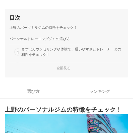
て、トレーナーに教えてもらえるパーソナルにしました。 正
しいフォームでできているか見てもらえたので、安心してト
目次
レーニングできました。食…
上野のパーソナルジムの特徴をチェック！
パーソナルトレーニングジムの選び方
まずはカウンセリングや体験で、通いやすさとトレーナーとの
1
相性をチェック！
2
目的や通いたい期間に合わせてプランを選ぼう
全部見る
ダイエットがしたい人は、ジムに行かない日でも食事の相談が
3
できるジムがおすすめ
選び方
ランキング
4
手ぶらで通いたい人は、レンタル品や設備が豊富なジムが便利
スケジュールが変わりやすい人は、キャンセル無料期間も要チ
5
上野のパーソナルジムの特徴をチェック！
ェック
上野のパーソナルジム全9選おすすめ人気ランキング
パーソナルジムとスポーツジム、どちらを選べばよい？