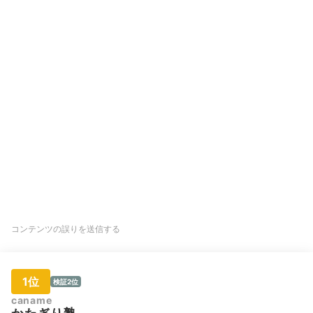
コンテンツの誤りを送信する
1位
検証2位
caname