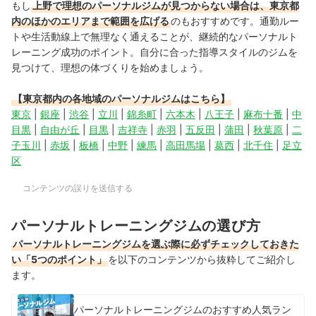
もし
上野で理想のパーソナルジムが見つからない場合は、東京都
内のほかのエリアまで範囲を広げる
のもおすすめです。通勤ルー
トや生活動線上で無理なく通えることが、継続的なパーソナルト
レーニング成功のポイント。自分に合った指導スタイルのジムを
見つけて、理想の体づくりを始めましょう。
【東京都内の各地域のパーソナルジムはこちら】
東京
|
銀座
|
渋谷
|
立川
|
錦糸町
|
六本木
|
八王子
|
麻布十番
|
中
目黒
|
自由が丘
|
目黒
|
吉祥寺
|
赤羽
|
五反田
|
蒲田
|
秋葉原
|
二
子玉川
|
赤坂
|
板橋
|
中野
|
練馬
|
高田馬場
|
葛西
|
北千住
|
足立
区
コンテンツの誤りを送信する
パーソナルトレーニングジムの選び方
パーソナルトレーニングジムを選ぶ際に必ずチェックしておきた
い「5つのポイント」
を以下のコンテンツから抜粋してご紹介し
ます。
パーソナルトレーニングジムのおすすめ人気ラン