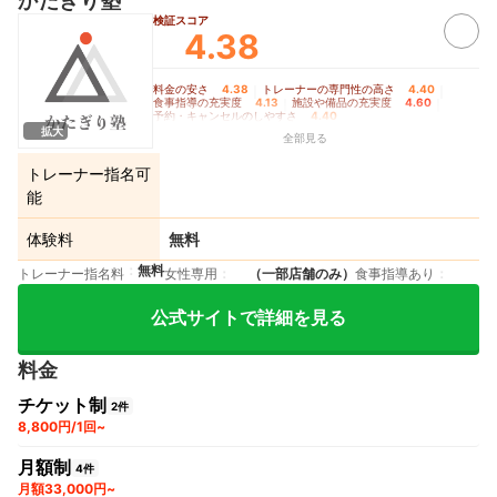
かたぎり塾
検証スコア
4.38
料金の安さ
4.38
｜
トレーナーの専門性の高さ
4.40
｜
食事指導の充実度
4.13
｜
施設や備品の充実度
4.60
｜
予約・キャンセルのしやすさ
4.40
拡大
全部見る
トレーナー指名可
能
体験料
無料
無料
トレーナー指名料
女性専用
（一部店舗のみ）
食事指導あり
公式サイトで詳細を見る
料金
チケット制
2件
8,800円/1回~
月額制
4件
月額33,000円~