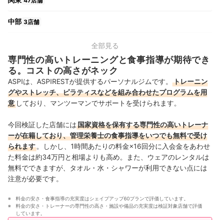
47店舗
中部
3店舗
関西
5店舗
全部見る
専門性の高いトレーニングと食事指導が期待でき
九州・沖縄
2店舗
る。コストの高さがネック
ASPIは、ASPIRESTが提供するパーソナルジムです。
トレーニン
グやストレッチ、ピラティスなどを組み合わせたプログラムを用
意
しており、マンツーマンでサポートを受けられます。
今回検証した店舗には
国家資格を保有する専門性の高いトレーナ
ーが在籍しており、管理栄養士の食事指導をいつでも無料で受け
られます
。しかし、1時間あたりの料金×16回分に入会金をあわせ
た料金は約34万円と相場よりも高め。また、ウェアのレンタルは
無料でできますが、タオル・水・シャワーが利用できない点には
注意が必要です。
料金の安さ・食事指導の充実度はシェイプアップ60プランで評価しています。
料金の安さ・トレーナーの専門性の高さ・施設や備品の充実度は検証対象店舗で評価
しています。