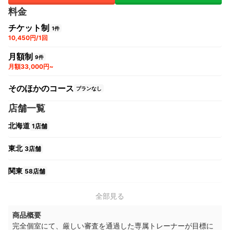
料金
チケット制
1件
10,450円/1回
月額制
9件
月額33,000円~
そのほかのコース
プランなし
店舗一覧
北海道
1店舗
東北
3店舗
関東
58店舗
中部
11店舗
全部見る
商品概要
関西
12店舗
完全個室にて、厳しい審査を通過した専属トレーナーが目標に