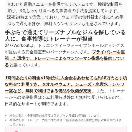
合わせた運動メニューを指導するシステムです。極端な制限を
中国・四国
3店舗
避け、3食しっかり食べる食事管理の手法を提案しています。
深夜24時まで営業しており、ウェア等の無料貸出があるため手
九州・沖縄
6店舗
ぶらで通えるほか、無料カウンセリングも用意されています。
手ぶらで通えてリーズナブルなジムを探している
人に。食事指導はトレーナーが担当
24/7Workoutは、トゥエンティーフォーセブンホールディングス
が提供する完全個室型のパーソナルジムです。
プライバシーを重
視した環境で、トレーナーによるマンツーマン指導を提供してい
る
と謳っています。
1時間あたりの料金×16回分に入会金をあわせても約16万円と手頃
な料金で利用でき、タオルやウェア、シューズ・水素水・シャワ
ー室など、無料で利用できる備品や設備が充実
。また、トレーナ
ーからの食事指導はジム利用時以外にも無料で受けられるので、
日常的なサポートが期待できます。
料金の安さ・食事指導の充実度は固定プラン月8回で評価しています。
料金の安さ・トレーナーの専門性の高さ・施設や備品の充実度は検証対象店舗で評価
しています。