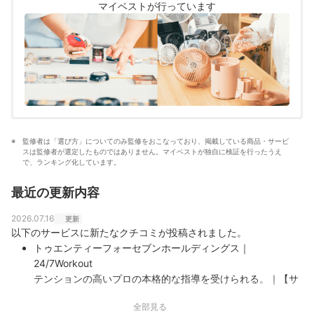
マイベストが行っています
報を届ける」ことをモットーに活動している。
真田桃花のプロフィール
監修者は「選び方」についてのみ監修をおこなっており、掲載している商品・サービ
スは監修者が選定したものではありません。マイベストが独自に検証を行ったうえ
で、ランキング化しています。
最近の更新内容
2026.07.16
更新
以下のサービスに新たなクチコミが投稿されました。
トゥエンティーフォーセブンホールディングス｜
24/7Workout
テンションの高いプロの本格的な指導を受けられる。｜【サ
ービスの良かった点】 大宮店に通っていました。1人でトレ
全部見る
ーニングは絶対やらない性格なので、行く日時が決まってい