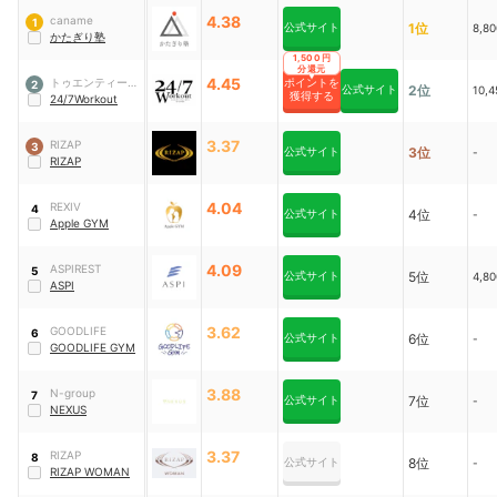
4.38
caname
1
公式サイト
1位
8,8
かたぎり塾
1,500円
分還元
4.45
トゥエンティーフ
ポイントを
2
公式サイト
2位
10,
獲得する
ォーセブンホール
24/7Workout
ディングス
3.37
RIZAP
3
公式サイト
3位
-
RIZAP
4.04
REXIV
4
公式サイト
4位
-
Apple GYM
4.09
ASPIREST
5
公式サイト
5位
4,8
ASPI
3.62
GOODLIFE
6
公式サイト
6位
-
GOODLIFE GYM
3.88
N-group
7
公式サイト
7位
-
NEXUS
3.37
RIZAP
8
公式サイト
8位
-
RIZAP WOMAN