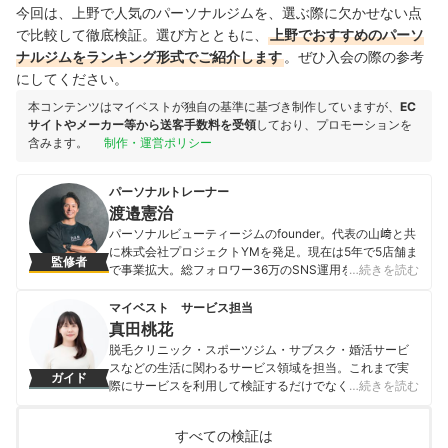
今回は、上野で人気のパーソナルジムを、選ぶ際に欠かせない点
で比較して徹底検証。選び方とともに、
上野でおすすめのパーソ
ナルジムをランキング形式でご紹介します
。ぜひ入会の際の参考
にしてください。
本コンテンツはマイベストが独自の基準に基づき制作していますが、
EC
サイトやメーカー等から送客手数料を受領
しており、プロモーションを
含みます。
制作・運営ポリシー
パーソナルトレーナー
渡邉憲治
パーソナルビューティージムのfounder。代表の山﨑と共
に株式会社プロジェクトYMを発足。現在は5年で5店舗ま
監修者
で事業拡大。総フォロワー36万のSNS運用を統括。パー
…続きを読む
ソナルトレーナーとしては芸能人やモデルを含む数百人
のクライアントを担当し数多くのボディメイク実績を有
マイベスト サービス担当
しクライアントをボディメイク成功に導く。
真田桃花
渡邉憲治のプロフィール
脱毛クリニック・スポーツジム・サブスク・婚活サービ
スなどの生活に関わるサービス領域を担当。これまで実
ガイド
際にサービスを利用して検証するだけでなく、医師や婚
…続きを読む
活アドバイザーなど多種多様な専門家への取材を通じて
サービスを比較検証してきた。「選ぶのが難しい領域だ
すべての検証は
からこそ、徹底検証を通じて全ユーザーが選びやすい情