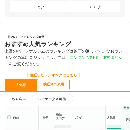
はい
いいえ
上野のパーソナルジム全9選
おすすめ人気ランキング
上野のパーソナルジムのランキングは以下の通りです。なおラン
キングの算出ロジックについては、
コンテンツ制作・運営ポリシ
ー
をご覧ください。
検証したランキングはこちら
検証スコア順
人気順
絞り込み
トレーナー指名可能
料金
検証
商品
画像
リンク
人気順
スコア
チ