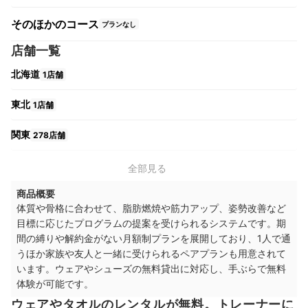
そのほかのコース
プランなし
店舗一覧
北海道
1店舗
東北
1店舗
関東
278店舗
中部
9店舗
全部見る
商品概要
関西
36店舗
体質や骨格に合わせて、脂肪燃焼や筋力アップ、姿勢改善など
目標に応じたプログラムの提案を受けられるシステムです。期
間の縛りや解約金がない月額制プランを展開しており、1人で通
うほか家族や友人と一緒に受けられるペアプランも用意されて
います。ウェアやシューズの無料貸出に対応し、手ぶらで無料
体験が可能です。
ウェアやタオルのレンタルが無料。トレーナーに