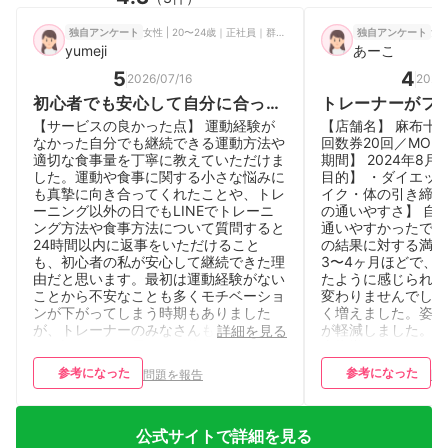
女性 | 20〜24歳｜正社員｜群馬県
女性
独自アンケート
独自アンケート
yumeji
あーこ
5
4
2026/07/16
2026
初心者でも安心して自分に合った
トレーナーがフ
トレーニングと食事管理を受ける
者でも楽しく通
【サービスの良かった点】 運動経験が
【店舗名】 麻布十
ことができる。
ム
なかった自分でも継続できる運動方法や
回数券20回／MONT
適切な食事量を丁寧に教えていただけま
期間】 2024年8月〜
した。運動や食事に関する小さな悩みに
目的】 ・ダイエッ
も真摯に向き合ってくれたことや、トレ
イク・体の引き締め
ーニング以外の日でもLINEでトレーニ
の通いやすさ】 自
ング方法や食事方法について質問すると
通いやすかったです
24時間以内に返事をいただけること
の結果に対する満足
も、初心者の私が安心して継続できた理
3〜4ヶ月ほどで、
由だと思います。最初は運動経験がない
たように感じられま
ことから不安なことも多くモチベーショ
変わりませんでした
ンが下がってしまう時期もありました
く増えました。姿勢
が、トレーナーのみなさんもフレンドリ
が軽減しました。 
詳細を見る
ーで話しやすい雰囲気で接してくださっ
事指導はお願いして
たため、週２回のトレーニングを4か月
が、来店時にいろい
参考になった
参考になった
問題を報告
問
間継続することができました。通う頻度
報をいただけて助か
を少なくした今でも、トレーニングの継
ングの指導はもちろ
続と食事の改善に取り組むことができて
しかったです。 【
います。 【サービスの気になる点・改
は安くはないと思い
公式サイトで詳細を見る