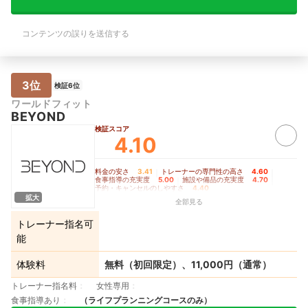
コンテンツの誤りを送信する
3位
検証6位
ワールドフィット
BEYOND
検証スコア
4.10
料金の安さ
3.41
｜
トレーナーの専門性の高さ
4.60
｜
食事指導の充実度
5.00
｜
施設や備品の充実度
4.70
｜
予約・キャンセルのしやすさ
4.40
拡大
全部見る
トレーナー指名可
能
体験料
無料（初回限定）、11,000円（通常）
トレーナー指名料
女性専用
食事指導あり
（ライフプランニングコースのみ）