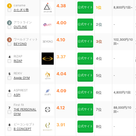
4.38
caname
1
公式サイト
1位
8,800円/1回~
かたぎり塾
4.00
アウトライン
2
公式サイト
2位
-
OUTLINE
4.10
ワールドフィット
102,300円/10
3
公式サイト
3位
回~
BEYOND
3.37
RIZAP
4
公式サイト
4位
-
RIZAP
4.04
REXIV
5
公式サイト
5位
-
Apple GYM
4.09
ASPIREST
6
公式サイト
6位
4,800円/1回
ASPI
First fit
4.12
88,000円/10
7
公式サイト
7位
THE PERSONAL
回~
GYM
3.91
ビーコンセプト
8
公式サイト
8位
-
B CONCEPT