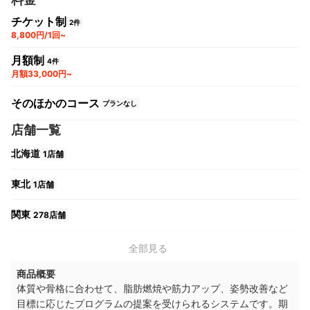
チケット制
2件
8,800円/1回~
月額制
4件
月額33,000円~
そのほかのコース
プランなし
店舗一覧
北海道
1店舗
東北
1店舗
関東
278店舗
中部
9店舗
全部見る
商品概要
関西
36店舗
体質や骨格に合わせて、脂肪燃焼や筋力アップ、姿勢改善など
目標に応じたプログラムの提案を受けられるシステムです。期