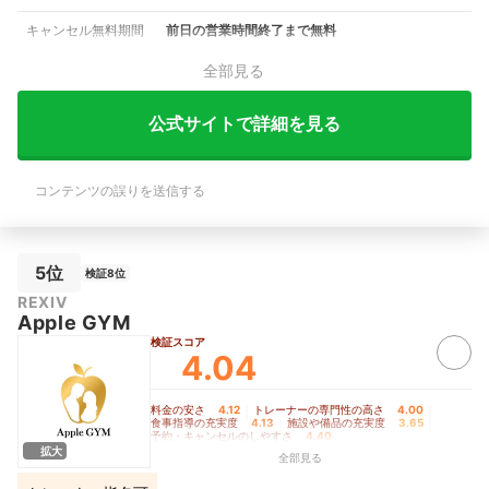
キャンセル無料期間
前日の営業時間終了まで無料
全部見る
公式サイトで詳細を見る
コンテンツの誤りを送信する
5位
検証8位
REXIV
Apple GYM
検証スコア
4.04
料金の安さ
4.12
｜
トレーナーの専門性の高さ
4.00
｜
食事指導の充実度
4.13
｜
施設や備品の充実度
3.65
｜
予約・キャンセルのしやすさ
4.40
拡大
全部見る