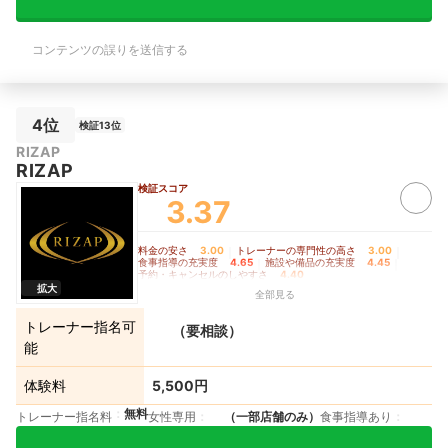
善してほしい点】 設備やトレーナーに
め時がわからない不
対する満足度はとても高いですが、食事
券コースがあったの
管理付きのトレーニングプランはとても
す。そこから月2回
コンテンツの誤りを送信する
料金が高いところが難点でした。予約日
プランに移行できた
時は口頭かLINE上でのやり取りになっ
【施設・設備の充実
てしまうため、予約時間の聞き間違いが
ル、シューズのレン
多々発生してしまったので、マイページ
利だと思います。清
などで予約日時の管理ができれば良いと
たことは特にありま
4位
検証13位
思いました。自社のプロテイン、EAA、
約・キャンセルのし
RIZAP
サプリメントなども質がとても良く、食
毎回次回予約を取っ
RIZAP
事管理付きのトレーニングプランではそ
LINEからも予約、
の値段も込みでしたが、普通に購入する
できるので便利でし
検証スコア
3.37
と相場の2倍ほど高いので、もう少し安
セル無料なので、体
くなったら良いなと思いました。
入ってしまったりし
た。
料金の安さ
3.00
｜
トレーナーの専門性の高さ
3.00
｜
食事指導の充実度
4.65
｜
施設や備品の充実度
4.45
｜
予約・キャンセルのしやすさ
4.40
拡大
全部見る
トレーナー指名可
（要相談）
能
体験料
5,500円
無料
トレーナー指名料
女性専用
（一部店舗のみ）
食事指導あり