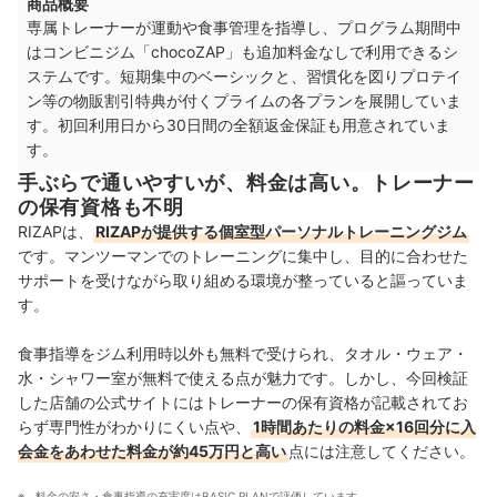
商品概要
関西
18店舗
専属トレーナーが運動や食事管理を指導し、プログラム期間中
はコンビニジム「chocoZAP」も追加料金なしで利用できるシ
中国・四国
7店舗
ステムです。短期集中のベーシックと、習慣化を図りプロテイ
ン等の物販割引特典が付くプライムの各プランを展開していま
九州・沖縄
12店舗
す。初回利用日から30日間の全額返金保証も用意されていま
す。
手ぶらで通いやすいが、料金は高い。トレーナー
の保有資格も不明
RIZAPは、
RIZAPが提供する個室型パーソナルトレーニングジム
です。マンツーマンでのトレーニングに集中し、目的に合わせた
サポートを受けながら取り組める環境が整っていると謳っていま
す。
食事指導をジム利用時以外も無料で受けられ、タオル・ウェア・
水・シャワー室が無料で使える点が魅力です。しかし、今回検証
した店舗の公式サイトにはトレーナーの保有資格が記載されてお
らず専門性がわかりにくい点や、
1時間あたりの料金×16回分に入
会金をあわせた料金が約45万円と高い
点には注意してください。
料金の安さ・食事指導の充実度はBASIC PLANで評価しています。