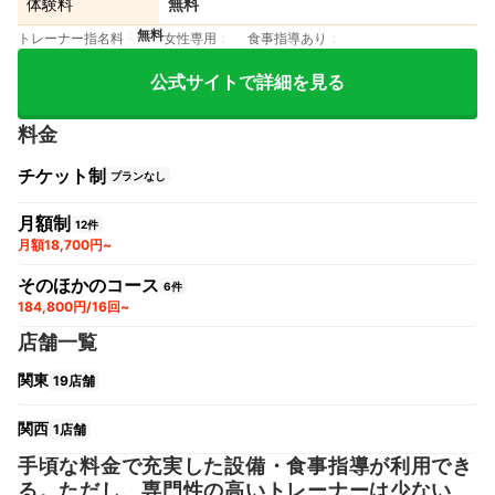
体験料
無料
無料
トレーナー指名料
女性専用
食事指導あり
公式サイトで詳細を見る
料金
チケット制
プランなし
月額制
12件
月額18,700円~
そのほかのコース
6件
184,800円/16回~
店舗一覧
関東
19店舗
関西
1店舗
手頃な料金で充実した設備・食事指導が利用でき
る。ただし、専門性の高いトレーナーは少ない