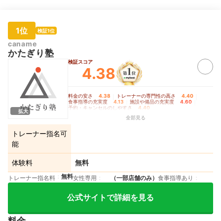
1位
検証1位
caname
かたぎり塾
検証スコア
4.38
料金の安さ
4.38
｜
トレーナーの専門性の高さ
4.40
｜
食事指導の充実度
4.13
｜
施設や備品の充実度
4.60
｜
予約・キャンセルのしやすさ
4.40
拡大
全部見る
トレーナー指名可
能
体験料
無料
無料
トレーナー指名料
女性専用
（一部店舗のみ）
食事指導あり
公式サイトで詳細を見る
料金