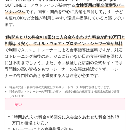
OUTLINEは、アウトラインが提供する
女性専用の完全個室型パー
ソナルジム
です。関東・関西を中心に店舗を展開しており、子ど
も連れOKなど女性が利用しやすい環境を提供していると謳ってい
ます。
1時間あたりの料金×16回分に入会金をあわせた料金が約18万円と
相場より安く、タオル・ウェア・プロテイン・シャワー室が無料
で利用できます。トレーナーによる食事指導は無料ですが、対応
はトレーニング前後のみ。ジムに行かない日の食事指導を望む人
には
不向きでしょう
。また、今回検証した店舗の公式サイトでは
専門性の高い資格をもつトレーナーの在籍は確認できず、トレー
ナーの専門性の高さを重視する人は
注意が必要です
。
料金の安さ・食事指導の充実度はフルサポートコース 16回で評価しています。
料金の安さ・トレーナーの専門性の高さ・施設や備品の充実度は検証対象店舗で評価
しています。
良い
1時間あたりの料金×16回分に入会金をあわせた料金は約18
万円と相場より安い
トレーナーによる食事指導が無料