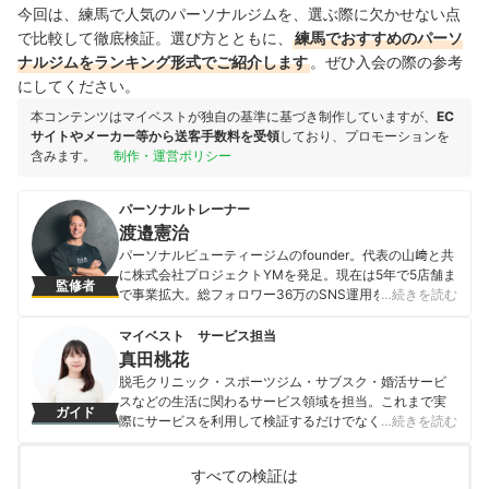
今回は、練馬で人気のパーソナルジムを、選ぶ際に欠かせない点
で比較して徹底検証。選び方とともに、
練馬でおすすめのパーソ
ナルジムをランキング形式でご紹介します
。ぜひ入会の際の参考
にしてください。
本コンテンツはマイベストが独自の基準に基づき制作していますが、
EC
サイトやメーカー等から送客手数料を受領
しており、プロモーションを
含みます。
制作・運営ポリシー
パーソナルトレーナー
渡邉憲治
パーソナルビューティージムのfounder。代表の山﨑と共
に株式会社プロジェクトYMを発足。現在は5年で5店舗ま
監修者
で事業拡大。総フォロワー36万のSNS運用を統括。パー
…続きを読む
ソナルトレーナーとしては芸能人やモデルを含む数百人
のクライアントを担当し数多くのボディメイク実績を有
マイベスト サービス担当
しクライアントをボディメイク成功に導く。
真田桃花
渡邉憲治のプロフィール
脱毛クリニック・スポーツジム・サブスク・婚活サービ
スなどの生活に関わるサービス領域を担当。これまで実
ガイド
際にサービスを利用して検証するだけでなく、医師や婚
…続きを読む
活アドバイザーなど多種多様な専門家への取材を通じて
サービスを比較検証してきた。「選ぶのが難しい領域だ
すべての検証は
からこそ、徹底検証を通じて全ユーザーが選びやすい情