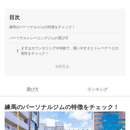
にも真摯に向き合ってくれたことや、トレーニング以外の日
でもLINEでトレーニング方法や食事方法について質問…
目次
練馬のパーソナルジムの特徴をチェック！
パーソナルトレーニングジムの選び方
まずはカウンセリングや体験で、通いやすさとトレーナーとの
1
相性をチェック！
2
目的や通いたい期間に合わせてプランを選ぼう
全部見る
ダイエットがしたい人は、ジムに行かない日でも食事の相談が
3
できるジムがおすすめ
選び方
ランキング
4
手ぶらで通いたい人は、レンタル品や設備が豊富なジムが便利
スケジュールが変わりやすい人は、キャンセル無料期間も要チ
5
練馬のパーソナルジムの特徴をチェック！
ェック
練馬のパーソナルジム全13選おすすめ人気ランキング
パーソナルジムとスポーツジム、どちらを選べばよい？