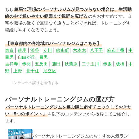
もし
練馬で理想のパーソナルジムが見つからない場合は、生活動
線の中で通いやすい範囲まで視野を広げる
のもおすすめです。自
宅や職場の近くで無理なく通うことができれば、トレーニングも
継続しやすくなるでしょう。
【東京都内の各地域のパーソナルジムはこちら】
東京
|
銀座
|
渋谷
|
立川
|
錦糸町
|
六本木
|
八王子
|
麻布十番
|
中
目黒
|
自由が丘
|
目黒
吉祥寺
|
赤羽
|
五反田
|
蒲田
|
秋葉原
|
二子玉川
|
赤坂
|
板橋
|
中
野
|
上野
|
北千住
|
足立区
コンテンツの誤りを送信する
パーソナルトレーニングジムの選び方
パーソナルトレーニングジムを選ぶ際に必ずチェックしておきた
い「5つのポイント」
を以下のコンテンツから抜粋してご紹介し
ます。
パーソナルトレーニングジムのおすすめ人気ラン