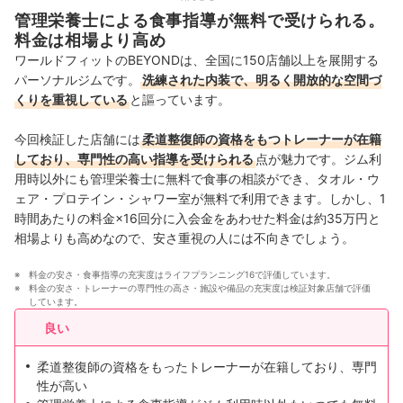
管理栄養士による食事指導が無料で受けられる。
関西
19店舗
料金は相場より高め
ワールドフィットのBEYONDは、全国に150店舗以上を展開する
中国・四国
5店舗
パーソナルジムです。
洗練された内装で、明るく開放的な空間づ
くりを重視している
と謳っています。
九州・沖縄
9店舗
今回検証した店舗には
柔道整復師の資格をもつトレーナーが在籍
しており、専門性の高い指導を受けられる
点が魅力です。ジム利
用時以外にも管理栄養士に無料で食事の相談ができ、タオル・ウ
ェア・プロテイン・シャワー室が無料で利用できます。しかし、1
時間あたりの料金×16回分に入会金をあわせた料金は約35万円と
相場よりも高めなので、安さ重視の人には不向きでしょう。
料金の安さ・食事指導の充実度はライフプランニング16で評価しています。
料金の安さ・トレーナーの専門性の高さ・施設や備品の充実度は検証対象店舗で評価
しています。
良い
柔道整復師の資格をもったトレーナーが在籍しており、専門
性が高い