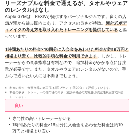
リーズナブルな料金で通えるが、タオルやウェア
のレンタルはなし
Apple GYMは、REXIVが提供するパーソナルジムです。多くの店
舗が駅から徒歩圏内にあり、アクセスの良さが特徴。
海外式ボデ
ィメイクの考え方を取り入れたトレーニングを提供している
と謳
っています。
1時間あたりの料金×16回分に入会金をあわせた料金が約19万円と
相場より安く、比較的手頃な料金で利用できます
。しかし、トレ
ーナーからの食事指導は有料なので、追加料金がかかる点には注
意が必要です。また、タオルやウェアのレンタルがないので、手
ぶらで通いたい人には不向きでしょう。
料金の安さ・食事指導の充実度は8回プラン（1回20分）で評価しています。
料金の安さ・トレーナーの専門性の高さ・施設や備品の充実度は検証対象店舗で評価
しています。
良い
専門性の高いトレーナーがいる
1時間あたりの料金×16回分に入会金をあわせた料金は約19
万円と相場より安い