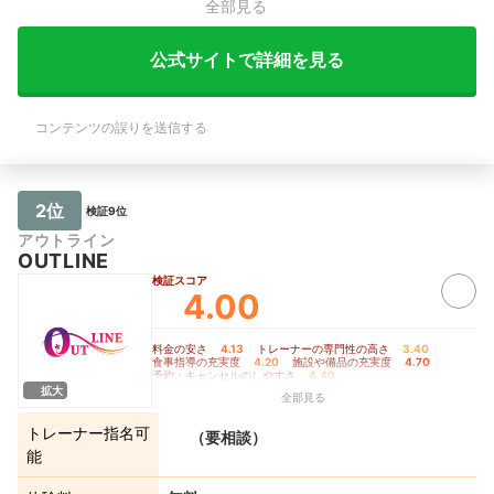
全部見る
公式サイトで詳細を見る
コンテンツの誤りを送信する
2位
検証9位
アウトライン
OUTLINE
検証スコア
4.00
料金の安さ
4.13
｜
トレーナーの専門性の高さ
3.40
｜
食事指導の充実度
4.20
｜
施設や備品の充実度
4.70
｜
予約・キャンセルのしやすさ
4.40
拡大
全部見る
トレーナー指名可
（要相談）
能