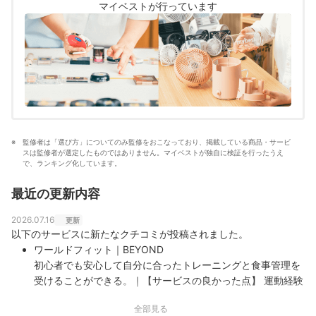
マイベストが行っています
報を届ける」ことをモットーに活動している。
真田桃花のプロフィール
監修者は「選び方」についてのみ監修をおこなっており、掲載している商品・サービ
スは監修者が選定したものではありません。マイベストが独自に検証を行ったうえ
で、ランキング化しています。
最近の更新内容
2026.07.16
更新
以下のサービスに新たなクチコミが投稿されました。
ワールドフィット｜BEYOND
初心者でも安心して自分に合ったトレーニングと食事管理を
受けることができる。｜【サービスの良かった点】 運動経験
がなかった自分でも継続できる運動方法や適切な食事量を丁
全部見る
寧に教えていただけました。運動や食事に関する小さな悩み