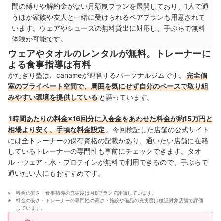
間の縛りや解約金がない月額制プランを展開しており、1人で通
うほか家族や友人と一緒に受けられるペアプランも用意されて
います。ウェアやシューズの無料貸出に対応し、手ぶらで無料
体験が可能です。
ウェアやタオルのレンタルが無料。トレーナーに
よる食事指導は有料
かたぎり塾は、canameが運営するパーソナルジムです。
完全個
室のプライベート空間で、周囲を気にせず自分のペースで取り組
みやすい環境を提供している
と謳っています。
1時間あたりの料金×16回分に入会金をあわせた料金が約15万円と
相場より安く、手頃な料金設定
。今回検証した店舗の公式サイト
には全トレーナーの保有資格の記載があり、通いたい店舗に在籍
しているトレーナーの専門性も事前にチェックできます。タオ
ル・ウェア・水・プロテインが無料で利用できるので、手ぶらで
通いたい人にもおすすめです。
料金の安さ・食事指導の充実度は月8プランで評価しています。
料金の安さ・トレーナーの専門性の高さ・施設や備品の充実度は検証対象店舗で評価
しています。