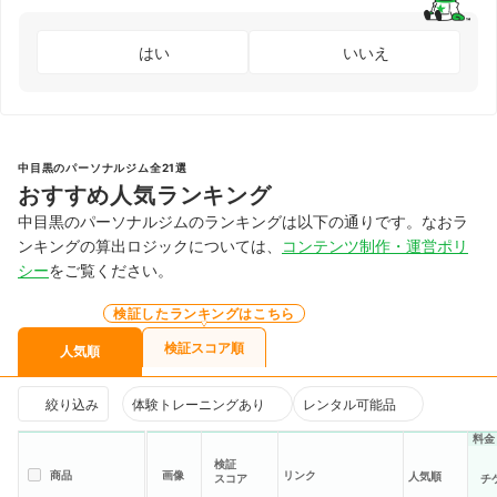
はい
いいえ
中目黒のパーソナルジム全21選
おすすめ人気ランキング
中目黒のパーソナルジムのランキングは以下の通りです。なおラ
ンキングの算出ロジックについては、
コンテンツ制作・運営ポリ
シー
をご覧ください。
検証したランキングはこちら
検証スコア順
人気順
絞り込み
体験トレーニングあり
レンタル可能品
料金
検証
商品
画像
リンク
人気順
スコア
チ