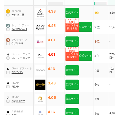
4.38
caname
1
公式サイト
1位
8,8
かたぎり塾
1,500円
分還元
4.45
トゥエンティーフ
ポイントを
2
公式サイト
2位
10,
獲得する
ォーセブンホール
24/7Workout
ディングス
4.01
アウトライン
3
公式サイト
3位
-
OUTLINE
1,500円
分還元
4.61
Dr.トレーニング
ポイントを
7,7
4
公式サイト
4位
獲得する
回~
Dr.トレーニング
4.16
ワールドフィット
102
5
公式サイト
5位
回~
BEYOND
3.43
RIZAP
6
公式サイト
6位
-
RIZAP
4.05
REXIV
7
公式サイト
7位
-
Apple GYM
4.16
ASPIREST
8
公式サイト
8位
4,8