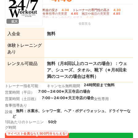
料金の安さ
4.34
｜
トレーナーの専門性の高さ
4.30
｜
食事指導の充実度
4.65
｜
施設や備品の充実度
4.85
｜
予約・キャンセルのしやすさ
4.40
拡大
全部見る
入会金
無料
体験トレーニング
あり
レンタル可能品
無料（月8回以上のコースの場合）：ウェ
ア、シューズ、タオル、靴下（※月8回未
満のコースの場合は有料）
24時間前まで無料
トレーナー指名可能
キャンセル無料期間
7:00～24:00※天王寺店の場合
営業時間（平日）
7:00～24:00※天王寺店の場合
営業時間（土日祝）
女性専用
食事指導あり
無料：水素水、シャワー室、ヘア・ボディウォッシュ、ドライヤーな
設備
ど
1回あたりのトレーニン
50分
グ時間
マイベスト会員なら1,500円分もらえる!