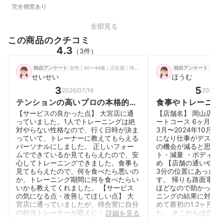
完全個室あり
全部見る
この商品のクチコミ
4.3
（3件）
女性 | 40〜44歳｜正社員｜埼玉県
女性
独自アンケート
独自アンケート
せいせい
ほうむ
3
5
2026/07/16
2026
テンションの高いプロの本格的な
食事やトレーニ
指導を受けられる。
分専用にカスタ
【サービスの良かった点】 大宮店に通
【店舗名】 岡山店 
★初心者にも優
っていました。1人でトレーニングは絶
ートコース 6ヶ月 【
対やらない性格なので、行く日時が決ま
3月〜2024年10月
ム
っていて、トレーナーに教えてもらえる
になり仕事がデスク
パーソナルにしました。 正しいフォー
の機会が減ると思っ
ムでできているか見てもらえたので、安
ト・減量 ・ボディ
心してトレーニングできました。食事も
め 【店舗の通いや
見てもらえたので、何を食べたら悪いの
3分の位置にあった
か、トレーニング期間に何を食べたらい
す。 帰りも路面電
いかも教えてくれました。 【サービス
ほどなので助かって
の気になる点・改善してほしい点】 大
ニングの結果に対す
宮店に通っていましたが、待合室に自分
めて最初の1.2ヶ月
の担当トレーナーが迎えにきてくれるの
た。 そこからは少
詳細を見る