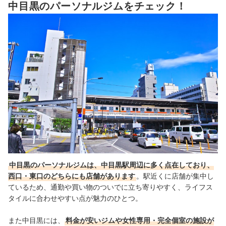
5
中目黒のパーソナルジムをチェック！
ェック
中目黒のパーソナルジム全21選おすすめ人気ランキング
パーソナルジムのメリットは？一般のジムとの違いって何？
パーソナルジムは何か月通えば効果が期待できる？週に何回くらいやれ
ばいい？
中目黒のパーソナルジムは、中目黒駅周辺に多く点在しており、
西口・東口のどちらにも店舗があります
。駅近くに店舗が集中し
ているため、通勤や買い物のついでに立ち寄りやすく、ライフス
タイルに合わせやすい点が魅力のひとつ。
また中目黒には、
料金が安いジムや女性専用・完全個室の施設が