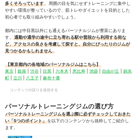
多くそろっています
。周囲の目を気にせずトレーニングに集中し
やすい環境が整っているので、筋トレやダイエットを目的とした
初心者でも取り組みやすいでしょう。
都内には中目黒以外にも通えるパーソナルジムが豊富にありま
す。
通勤や通学の途中に立ち寄れる駅や普段から利用する街な
ど、アクセスの良さを考慮して探すと、自分にぴったりのジムが
見つかるかもしれません
。
【東京都内の各地域のパーソナルジムはこちら】
東京
|
銀座
|
渋谷
|
目黒
|
六本木
|
恵比寿
|
池袋
|
自由が丘
|
錦糸
町
|
立川
|
八王子
|
麻布十番
コンテンツの誤りを送信する
パーソナルトレーニングジムの選び方
パーソナルトレーニングジムを選ぶ際に必ずチェックしておきた
い「5つのポイント」
を以下のコンテンツから抜粋してご紹介し
ます。