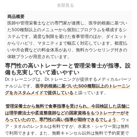
全部見る
商品概要
医師や管理栄養士などの専門家が連携し、医学的根拠に基づい
た500種類以上のメニューから個別にプログラムを構成するシ
ステムです。過度な制限を避けた食事管理のほか、ダイエット
からリハビリ、マタニティまで幅広く対応しています。都度払
いや月会費などの料金体系があり、無料カウンセリング付きの
体験プランが用意されています。
専門性の高いトレーナーと管理栄養士が指導。設
備も充実していて通いやすい
Dr.トレーニングは、Dr.トレーニングが提供するメディカルパーソ
ナルジムです。
医学的根拠に基づいた500種類以上のトレーニン
グをカスタムメイドで提供している
と謳っています。
管理栄養士から無料で食事指導を受けられ、今回検証した店舗に
は理学療法士や柔道整復師などの国家資格をもつトレーナーがそ
ろっていたので、専門性の高い指導が期待できるでしょう
。ウェ
ア・タオルのレンタルは有料ですが、水素水・シャワー室は無料
で利用できます。また、無断キャンセル以外は無料で予約変更で