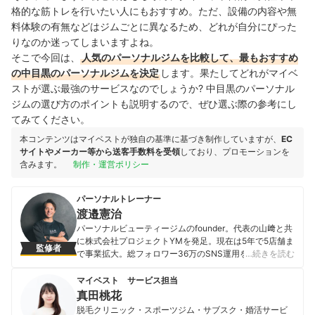
格的な筋トレを行いたい人にもおすすめ。ただ、設備の内容や無
料体験の有無などはジムごとに異なるため、どれが自分にぴった
りなのか迷ってしまいますよね。
そこで今回は、
人気のパーソナルジムを比較して、最もおすすめ
の中目黒のパーソナルジムを決定
します。果たしてどれがマイベ
ストが選ぶ最強のサービスなのでしょうか? 中目黒のパーソナル
ジムの選び方のポイントも説明するので、ぜひ選ぶ際の参考にし
てみてください。
本コンテンツはマイベストが独自の基準に基づき制作していますが、
EC
サイトやメーカー等から送客手数料を受領
しており、プロモーションを
含みます。
制作・運営ポリシー
パーソナルトレーナー
渡邉憲治
パーソナルビューティージムのfounder。代表の山﨑と共
に株式会社プロジェクトYMを発足。現在は5年で5店舗ま
監修者
で事業拡大。総フォロワー36万のSNS運用を統括。パー
…続きを読む
ソナルトレーナーとしては芸能人やモデルを含む数百人
のクライアントを担当し数多くのボディメイク実績を有
マイベスト サービス担当
しクライアントをボディメイク成功に導く。
真田桃花
渡邉憲治のプロフィール
脱毛クリニック・スポーツジム・サブスク・婚活サービ