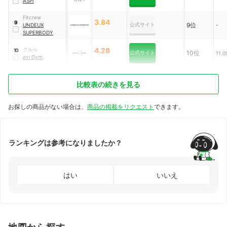
ASPI
Fitcrew
3.84
9
公式サイト
9位
UNDEUX
-
SUPERBODY
クルル
4.28
10
公式サイト
10位
11,
evi Gym
比較表の続きを見る
お探しの商品がない場合は、
商品の掲載をリクエスト
できます。
ランキングは参考になりましたか？
はい
いいえ