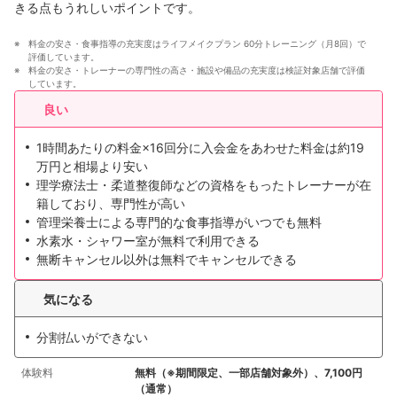
きる点もうれしいポイントです。
料金の安さ・食事指導の充実度はライフメイクプラン 60分トレーニング（月8回）で
評価しています。
料金の安さ・トレーナーの専門性の高さ・施設や備品の充実度は検証対象店舗で評価
しています。
良い
1時間あたりの料金×16回分に入会金をあわせた料金は約19
万円と相場より安い
理学療法士・柔道整復師などの資格をもったトレーナーが在
籍しており、専門性が高い
管理栄養士による専門的な食事指導がいつでも無料
水素水・シャワー室が無料で利用できる
無断キャンセル以外は無料でキャンセルできる
気になる
分割払いができない
体験料
無料（※期間限定、一部店舗対象外）、7,100円
（通常）