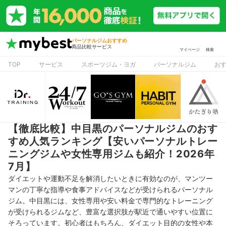
パーソナルジムおすすめ
商品比較サービス
マイページ
検索
TOP
サービス
スポーツジム・ヨガ
パーソナルジム
お
【徹底比較】中目黒のパーソナルジムのおす
すめ人気ランキング【安いパーソナルトレー
ニングジムや女性専用ジムも紹介！2026年
7月】
ダイエットや運動不足を解消したいときに有効なのが、マンツー
マンの丁寧な指導や食事アドバイスなどが受けられるパーソナル
ジム。中目黒には、女性専用や安い料金で専門的なトレーニング
が受けられるジムなど、豊富な選択肢が駅近で通いやすい位置に
そろっています。初心者はもちろん、ダイエット目的の女性や本