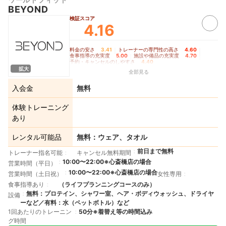
BEYOND
検証スコア
4.16
料金の安さ
3.41
｜
トレーナーの専門性の高さ
4.60
｜
食事指導の充実度
5.00
｜
施設や備品の充実度
4.70
｜
予約・キャンセルのしやすさ
4.40
拡大
全部見る
入会金
無料
体験トレーニング
あり
レンタル可能品
無料：ウェア、タオル
前日まで無料
トレーナー指名可能
キャンセル無料期間
10:00〜22:00※心斎橋店の場合
営業時間（平日）
10:00〜22:00※心斎橋店の場合
営業時間（土日祝）
女性専用
食事指導あり
（ライフプランニングコースのみ）
無料：プロテイン、シャワー室、ヘア・ボディウォッシュ、ドライヤ
設備
ーなど／有料：水（ペットボトル）など
1回あたりのトレーニン
50分※着替え等の時間込み
グ時間