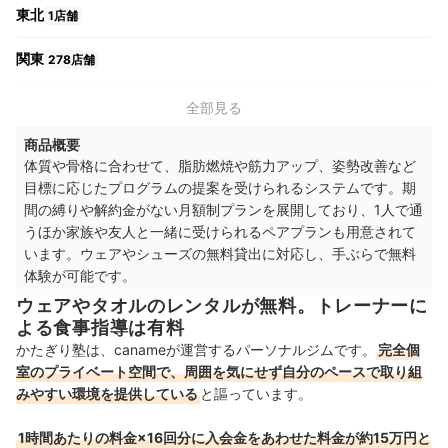
東北
1店舗
関東
278店舗
中部
9店舗
全部見る
商品概要
関西
36店舗
体質や骨格に合わせて、脂肪燃焼や筋力アップ、姿勢改善など
目標に応じたプログラムの提案を受けられるシステムです。期
間の縛りや解約金がない月額制プランを展開しており、1人で通
うほか家族や友人と一緒に受けられるペアプランも用意されて
います。ウェアやシューズの無料貸出に対応し、手ぶらで無料
体験が可能です。
ウェアやタオルのレンタルが無料。トレーナーに
よる食事指導は有料
かたぎり塾は、canameが運営するパーソナルジムです。
完全個
室のプライベート空間で、周囲を気にせず自分のペースで取り組
みやすい環境を提供している
と謳っています。
1時間あたりの料金×16回分に入会金をあわせた料金が約15万円と