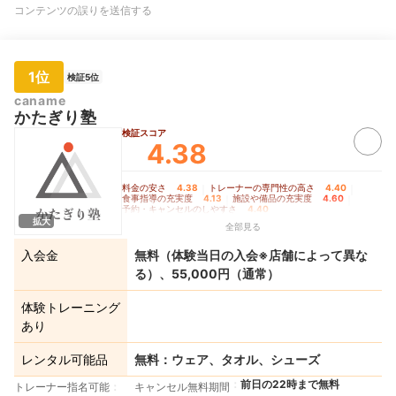
コンテンツの誤りを送信する
1位
検証5位
caname
かたぎり塾
検証スコア
4.38
料金の安さ
4.38
｜
トレーナーの専門性の高さ
4.40
｜
食事指導の充実度
4.13
｜
施設や備品の充実度
4.60
｜
予約・キャンセルのしやすさ
4.40
拡大
全部見る
入会金
無料（体験当日の入会※店舗によって異な
る）、55,000円（通常）
体験トレーニング
あり
レンタル可能品
無料：ウェア、タオル、シューズ
前日の22時まで無料
トレーナー指名可能
キャンセル無料期間