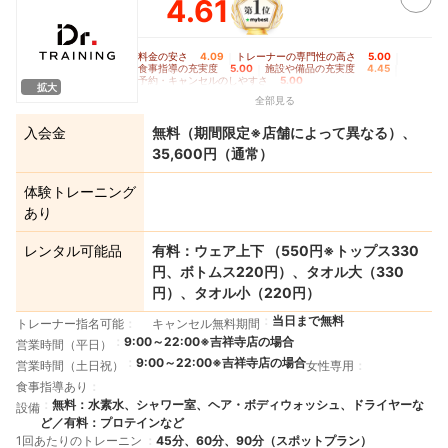
4.61
料金の安さ
4.09
｜
トレーナーの専門性の高さ
5.00
｜
食事指導の充実度
5.00
｜
施設や備品の充実度
4.45
｜
予約・キャンセルのしやすさ
5.00
拡大
全部見る
入会金
無料（期間限定※店舗によって異なる）、
35,600円（通常）
体験トレーニング
あり
レンタル可能品
有料：ウェア上下 （550円※トップス330
円、ボトムス220円）、タオル大（330
円）、タオル小（220円）
当日まで無料
トレーナー指名可能
キャンセル無料期間
9:00～22:00※吉祥寺店の場合
営業時間（平日）
9:00～22:00※吉祥寺店の場合
営業時間（土日祝）
女性専用
食事指導あり
無料：水素水、シャワー室、ヘア・ボディウォッシュ、ドライヤーな
設備
ど／有料：プロテインなど
1回あたりのトレーニン
45分、60分、90分（スポットプラン）