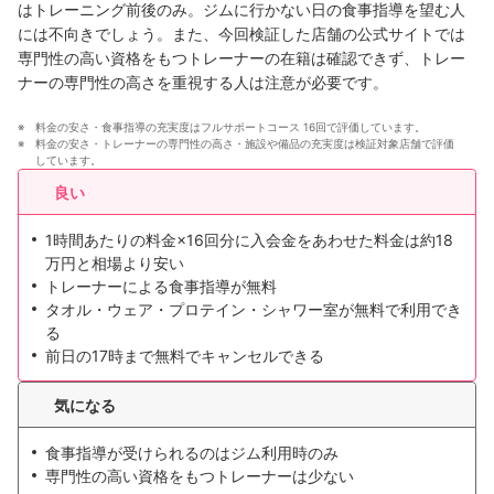
はトレーニング前後のみ。ジムに行かない日の食事指導を望む人
には
不向きでしょう
。また、今回検証した店舗の公式サイトでは
専門性の高い資格をもつトレーナーの在籍は確認できず、トレー
ナーの専門性の高さを重視する人は
注意が必要です
。
料金の安さ・食事指導の充実度はフルサポートコース 16回で評価しています。
料金の安さ・トレーナーの専門性の高さ・施設や備品の充実度は検証対象店舗で評価
しています。
良い
1時間あたりの料金×16回分に入会金をあわせた料金は約18
万円と相場より安い
トレーナーによる食事指導が無料
タオル・ウェア・プロテイン・シャワー室が無料で利用でき
る
前日の17時まで無料でキャンセルできる
気になる
食事指導が受けられるのはジム利用時のみ
専門性の高い資格をもつトレーナーは少ない