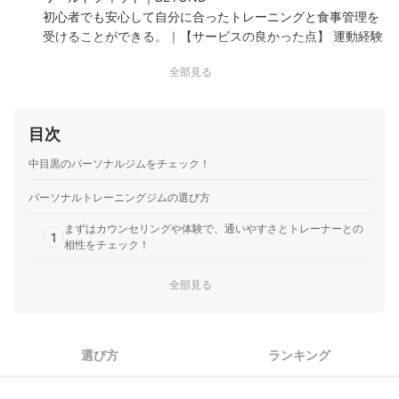
初心者でも安心して自分に合ったトレーニングと食事管理を
受けることができる。｜【サービスの良かった点】 運動経験
がなかった自分でも継続できる運動方法や適切な食事量を丁
全部見る
寧に教えていただけました。運動や食事に関する小さな悩み
にも真摯に向き合ってくれたことや、トレーニング以外の日
でもLINEでトレーニング方法や食事方法について質問…
目次
トゥエンティーフォーセブンホールディングス｜
24/7Workout
中目黒のパーソナルジムをチェック！
テンションの高いプロの本格的な指導を受けられる。｜【サ
ービスの良かった点】 大宮店に通っていました。1人でトレ
パーソナルトレーニングジムの選び方
ーニングは絶対やらない性格なので、行く日時が決まってい
まずはカウンセリングや体験で、通いやすさとトレーナーとの
て、トレーナーに教えてもらえるパーソナルにしました。 正
1
相性をチェック！
しいフォームでできているか見てもらえたので、安心してト
レーニングできました。食…
2
目的や通いたい期間に合わせてプランを選ぼう
全部見る
ダイエットがしたい人は、ジムに行かない日でも食事の相談が
3
できるジムがおすすめ
選び方
ランキング
4
手ぶらで通いたい人は、レンタル品や設備が豊富なジムが便利
スケジュールが変わりやすい人は、キャンセル無料期間も要チ