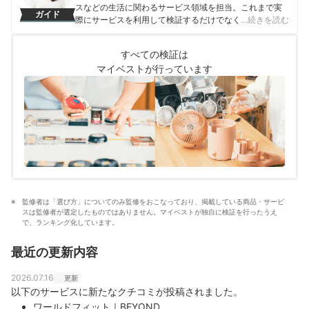
スなどの生活に関わるサービス領域を担当。これまで実
ガイド
際にサービスを利用して検証するだけでなく、医師や婚
…続きを読む
活アドバイザーなど多種多様な専門家への取材を通じて
サービスを比較検証してきた。「選ぶのが難しい領域だ
すべての検証は
からこそ、徹底検証を通じて全ユーザーが選びやすい情
マイベストが行っています
報を届ける」ことをモットーに活動している。
真田桃花のプロフィール
監修者は「選び方」についてのみ監修をおこなっており、掲載している商品・サービ
スは監修者が選定したものではありません。マイベストが独自に検証を行ったうえ
で、ランキング化しています。
最近の更新内容
2026.07.16
更新
以下のサービスに新たなクチコミが投稿されました。
ワールドフィット｜BEYOND