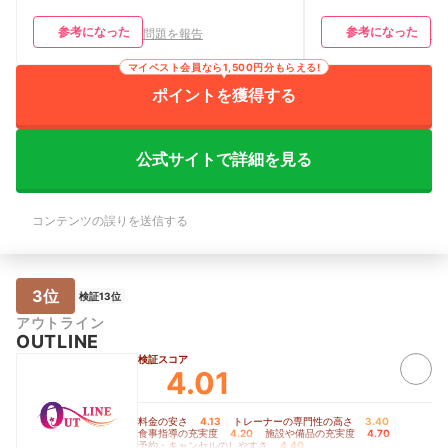
ですが、時間まで他のお客さんと待って
が、周りの人から痩
いる時間が気まずかった。 そして時間
らいには見た目も変
参考になった
参考になった
問題を報告
問
になるとテンションの高いトレーナーが
導の満足度】 トレ
次々に現れ、お客さんをトレーニング部
は1~10まで丁寧
マイベスト会員なら1,500円分もらえる!
屋に連れて行くのが、なんかちょっと嫌
く不安なくやれてい
だった。 トレーナーのテンションが高
ったメニューを組ん
ポイントを獲得する
いので、元気な事はいい事なのですが、
悩む時はそれに合わ
ちょっと元気すぎてついていけない時も
ださったりしたのが
あった。
【料金の満足度】 
公式サイトで詳細を見る
です。もちろんパー
よりは高かったです
ウンセリングに行き
ウンセリングで料金
コンテンツの誤りを送信する
ろ、私の希望に沿っ
ました。 【施設・
素運動と無酸素運動
備はありました。清
3位
なったことはありま
検証13位
のレンタルがあるの
アウトライン
るのが何よりも助か
OUTLINE
【予約・キャンセルの
検証スコア
でできますし、まと
4.01
れておく、とかもで
セルも特に問題なく
料金の安さ
4.13
｜
トレーナーの専門性の高さ
3.40
｜
食事指導の充実度
4.20
｜
施設や備品の充実度
4.70
｜
予約・キャンセルのしやすさ
4.40