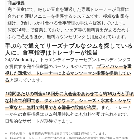
商品概要
関西
12店舗
完全個室にて、厳しい審査を通過した専属トレーナーが目標に
合わせた運動メニューを指導するシステムです。極端な制限を
中国・四国
3店舗
避け、3食しっかり食べる食事管理の手法を提案しています。
深夜24時まで営業しており、ウェア等の無料貸出があるため手
九州・沖縄
6店舗
ぶらで通えるほか、無料カウンセリングも用意されています。
手ぶらで通えてリーズナブルなジムを探している
人に。食事指導はトレーナーが担当
24/7Workoutは、トゥエンティーフォーセブンホールディングス
が提供する完全個室型のパーソナルジムです。
プライバシーを重
視した環境で、トレーナーによるマンツーマン指導を提供してい
る
と謳っています。
1時間あたりの料金×16回分に入会金をあわせても約16万円と手頃
な料金で利用でき、タオルやウェア、シューズ・水素水・シャワ
ー室など、無料で利用できる備品や設備が充実
。また、トレーナ
ーからの食事指導はジム利用時以外にも無料で受けられるので、
日常的なサポートが期待できます。
料金の安さ・食事指導の充実度は固定プラン月8回で評価しています。
料金の安さ・トレーナーの専門性の高さ・施設や備品の充実度は検証対象店舗で評価