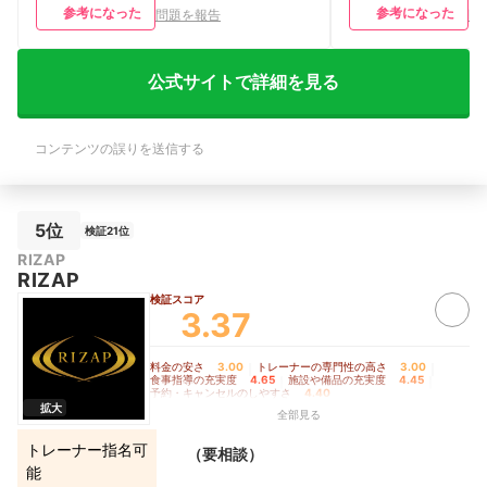
たため、週２回のトレーニングを4か月
が、来店時にいろい
参考になった
参考になった
問題を報告
問
間継続することができました。通う頻度
報をいただけて助か
を少なくした今でも、トレーニングの継
ングの指導はもちろ
続と食事の改善に取り組むことができて
しかったです。 【
います。 【サービスの気になる点・改
は安くはないと思い
公式サイトで詳細を見る
善してほしい点】 設備やトレーナーに
め時がわからない不
対する満足度はとても高いですが、食事
券コースがあったの
管理付きのトレーニングプランはとても
す。そこから月2回
コンテンツの誤りを送信する
料金が高いところが難点でした。予約日
プランに移行できた
時は口頭かLINE上でのやり取りになっ
【施設・設備の充実
てしまうため、予約時間の聞き間違いが
ル、シューズのレン
多々発生してしまったので、マイページ
利だと思います。清
などで予約日時の管理ができれば良いと
たことは特にありま
5位
検証21位
思いました。自社のプロテイン、EAA、
約・キャンセルのし
RIZAP
サプリメントなども質がとても良く、食
毎回次回予約を取っ
RIZAP
事管理付きのトレーニングプランではそ
LINEからも予約、
の値段も込みでしたが、普通に購入する
できるので便利でし
検証スコア
3.37
と相場の2倍ほど高いので、もう少し安
セル無料なので、体
くなったら良いなと思いました。
入ってしまったりし
た。
料金の安さ
3.00
｜
トレーナーの専門性の高さ
3.00
｜
食事指導の充実度
4.65
｜
施設や備品の充実度
4.45
｜
予約・キャンセルのしやすさ
4.40
拡大
全部見る
トレーナー指名可
（要相談）
能