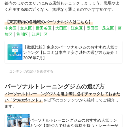
都内のほかのエリアにある店舗もチェックしましょう。職場やよ
く利用する駅の近くなら、無理なく通えるのでおすすめです。
【東京都内の各地域のパーソナルジムはこちら】
中央区
|
文京区
|
世田谷区
|
大田区
|
江東区
|
墨田区
|
足立区
|
葛
飾区
|
荒川区
|
江戸川区
【徹底比較】東京のパーソナルジムのおすすめ人気ラ
ンキング【口コミは本当？安さ以外の選び方も紹介！
2026年7月】
コンテンツの誤りを送信する
パーソナルトレーニングジムの選び方
パーソナルトレーニングジムを選ぶ際に必ずチェックしておきた
い「5つのポイント」
を以下のコンテンツから抜粋してご紹介し
ます。
パーソナルトレーニングジムのおすすめ人気ラン
キング【39ジムで料金や資格を持つトレーナーが