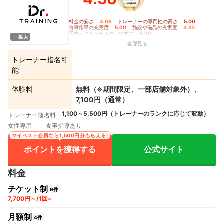
セルも特に問題なく
料金の安さ
4.09
｜
トレーナーの専門性の高さ
5.00
｜
食事指導の充実度
5.00
｜
施設や備品の充実度
4.45
｜
予約・キャンセルのしやすさ
5.00
拡大
全部見る
トレーナー指名可
能
体験料
無料（※期間限定、一部店舗対象外）、
7,100円（通常）
1,100～5,500円（トレーナーのランクに応じて変動）
トレーナー指名料
女性専用
食事指導あり
マイベスト会員なら1,500円分もらえる!
ポイントを獲得する
公式サイト
料金
チケット制
9件
7,700円～/1回~
月額制
4件