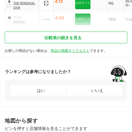
4.12
88,
9
公式サイト
9位
THE PERSONAL
回~
GYM
クルル
4.29
10
公式サイト
10位
11,
evi Gym
比較表の続きを見る
お探しの商品がない場合は、
商品の掲載をリクエスト
できます。
ランキングは参考になりましたか？
はい
いいえ
地図から探す
ピンを押すと店舗情報を見ることができます