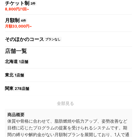
チケット制
2件
8,800円/1回~
月額制
4件
月額33,000円~
そのほかのコース
プランなし
店舗一覧
北海道
1店舗
東北
1店舗
関東
278店舗
中部
9店舗
全部見る
商品概要
関西
36店舗
体質や骨格に合わせて、脂肪燃焼や筋力アップ、姿勢改善など
目標に応じたプログラムの提案を受けられるシステムです。期
間の縛りや解約金がない月額制プランを展開しており、1人で通