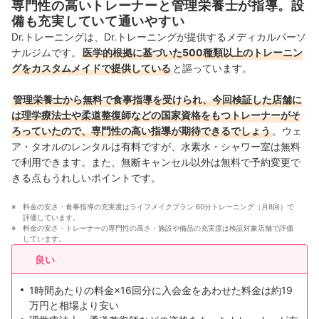
専門性の高いトレーナーと管理栄養士が指導。設
備も充実していて通いやすい
Dr.トレーニングは、Dr.トレーニングが提供するメディカルパーソ
ナルジムです。
医学的根拠に基づいた500種類以上のトレーニン
グをカスタムメイドで提供している
と謳っています。
管理栄養士から無料で食事指導を受けられ、今回検証した店舗に
は理学療法士や柔道整復師などの国家資格をもつトレーナーがそ
ろっていたので、専門性の高い指導が期待できるでしょう
。ウェ
ア・タオルのレンタルは有料ですが、水素水・シャワー室は無料
で利用できます。また、無断キャンセル以外は無料で予約変更で
きる点もうれしいポイントです。
料金の安さ・食事指導の充実度はライフメイクプラン 60分トレーニング（月8回）で
評価しています。
料金の安さ・トレーナーの専門性の高さ・施設や備品の充実度は検証対象店舗で評価
しています。
良い
1時間あたりの料金×16回分に入会金をあわせた料金は約19
万円と相場より安い