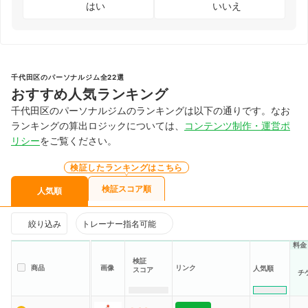
はい
いいえ
千代田区のパーソナルジム全22選
おすすめ人気ランキング
千代田区のパーソナルジムのランキングは以下の通りです。なお
ランキングの算出ロジックについては、
コンテンツ制作・運営ポ
リシー
をご覧ください。
検証したランキングはこちら
検証スコア順
人気順
絞り込み
トレーナー指名可能
料金
検証
商品
画像
リンク
人気順
スコア
チ