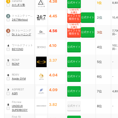
4.38
caname
1
公式サイト
1位
8,8
かたぎり塾
1,500円
分還元
4.45
トゥエンティーフ
ポイントを
2
公式サイト
2位
10,
獲得する
ォーセブンホール
24/7Workout
ディングス
1,500円
分還元
4.56
Dr.トレーニング
ポイントを
7,7
3
公式サイト
3位
獲得する
回~
Dr.トレーニング
4.10
ワールドフィット
102
4
公式サイト
4位
回~
BEYOND
3.37
RIZAP
5
公式サイト
5位
-
RIZAP
4.04
REXIV
6
公式サイト
6位
-
Apple GYM
4.09
ASPIREST
7
公式サイト
7位
4,8
ASPI
Fitcrew
3.82
8
公式サイト
8位
UNDEUX
-
SUPERBODY
First fit