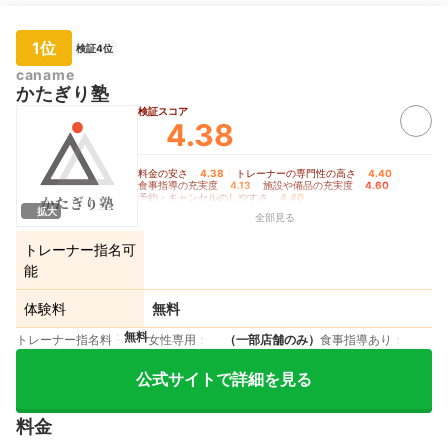
1位
検証4位
caname
かたぎり塾
検証スコア
4.38
料金の安さ
4.38
｜
トレーナーの専門性の高さ
4.40
｜
食事指導の充実度
4.13
｜
施設や備品の充実度
4.60
｜
予約・キャンセルのしやすさ
4.40
拡大
全部見る
トレーナー指名可
能
体験料
無料
無料
トレーナー指名料
女性専用
（一部店舗のみ）
食事指導あり
公式サイトで詳細を見る
料金