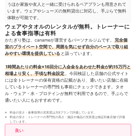
うほか家族や友人と一緒に受けられるペアプランも用意されて
います。ウェアやシューズの無料貸出に対応し、手ぶらで無料
体験が可能です。
ウェアやタオルのレンタルが無料。トレーナーに
よる食事指導は有料
かたぎり塾は、canameが運営するパーソナルジムです。
完全個
室のプライベート空間で、周囲を気にせず自分のペースで取り組
みやすい環境を提供している
と謳っています。
1時間あたりの料金×16回分に入会金をあわせた料金が約15万円と
相場より安く、手頃な料金設定
。今回検証した店舗の公式サイト
には全トレーナーの保有資格の記載があり、通いたい店舗に在籍
しているトレーナーの専門性も事前にチェックできます。タオ
ル・ウェア・水・プロテインが無料で利用できるので、手ぶらで
通いたい人にもおすすめです。
料金の安さ・食事指導の充実度は月8プランで評価しています。
料金の安さ・トレーナーの専門性の高さ・施設や備品の充実度は検証対象店舗で評価
しています。
良い