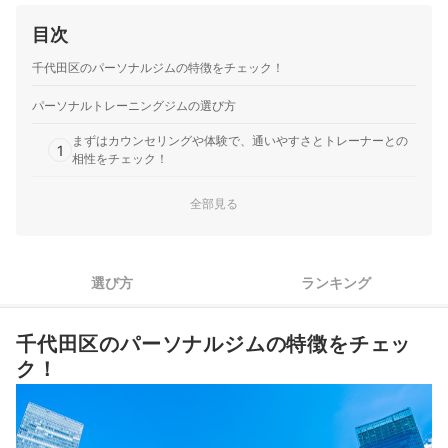
でもLINEでトレーニング方法や食事方法について質問…
目次
トゥエンティーフォーセブンホールディングス｜
24/7Workout
千代田区のパーソナルジムの特徴をチェック！
テンションの高いプロの本格的な指導を受けられる。｜【サ
ービスの良かった点】 大宮店に通っていました。1人でトレ
パーソナルトレーニングジムの選び方
ーニングは絶対やらない性格なので、行く日時が決まってい
まずはカウンセリングや体験で、通いやすさとトレーナーとの
て、トレーナーに教えてもらえるパーソナルにしました。 正
1
相性をチェック！
しいフォームでできているか見てもらえたので、安心してト
レーニングできました。食…
2
目的や通いたい期間に合わせてプランを選ぼう
全部見る
ダイエットがしたい人は、ジムに行かない日でも食事の相談が
3
できるジムがおすすめ
選び方
ランキング
4
手ぶらで通いたい人は、レンタル品や設備が豊富なジムが便利
スケジュールが変わりやすい人は、キャンセル無料期間も要チ
5
千代田区のパーソナルジムの特徴をチェッ
ェック
ク！
千代田区のパーソナルジム全22選おすすめ人気ランキング
パーソナルジムとスポーツジム、どちらを選べばよい？