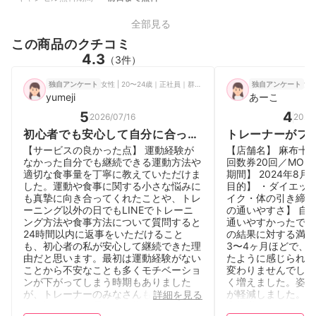
全部見る
この商品のクチコミ
4.3
（3件）
女性 | 20〜24歳｜正社員｜群馬県
女性
独自アンケート
独自アンケート
yumeji
あーこ
5
4
2026/07/16
2026
初心者でも安心して自分に合った
トレーナーがフ
トレーニングと食事管理を受ける
者でも楽しく通
【サービスの良かった点】 運動経験が
【店舗名】 麻布十
ことができる。
ム
なかった自分でも継続できる運動方法や
回数券20回／MONT
適切な食事量を丁寧に教えていただけま
期間】 2024年8月〜
した。運動や食事に関する小さな悩みに
目的】 ・ダイエッ
も真摯に向き合ってくれたことや、トレ
イク・体の引き締め
ーニング以外の日でもLINEでトレーニ
の通いやすさ】 自
ング方法や食事方法について質問すると
通いやすかったです
24時間以内に返事をいただけること
の結果に対する満足
も、初心者の私が安心して継続できた理
3〜4ヶ月ほどで、
由だと思います。最初は運動経験がない
たように感じられま
ことから不安なことも多くモチベーショ
変わりませんでした
ンが下がってしまう時期もありました
く増えました。姿勢
が、トレーナーのみなさんもフレンドリ
が軽減しました。 
詳細を見る
ーで話しやすい雰囲気で接してくださっ
事指導はお願いして