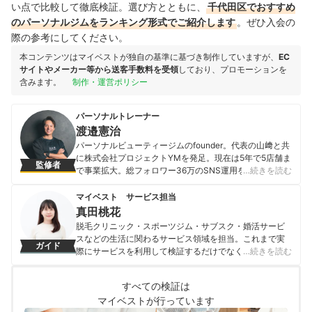
い点で比較して徹底検証。選び方とともに、
千代田区でおすすめ
のパーソナルジムをランキング形式でご紹介します
。ぜひ入会の
際の参考にしてください。
本コンテンツはマイベストが独自の基準に基づき制作していますが、
EC
サイトやメーカー等から送客手数料を受領
しており、プロモーションを
含みます。
制作・運営ポリシー
パーソナルトレーナー
渡邉憲治
パーソナルビューティージムのfounder。代表の山﨑と共
に株式会社プロジェクトYMを発足。現在は5年で5店舗ま
監修者
で事業拡大。総フォロワー36万のSNS運用を統括。パー
…続きを読む
ソナルトレーナーとしては芸能人やモデルを含む数百人
のクライアントを担当し数多くのボディメイク実績を有
マイベスト サービス担当
しクライアントをボディメイク成功に導く。
真田桃花
渡邉憲治のプロフィール
脱毛クリニック・スポーツジム・サブスク・婚活サービ
スなどの生活に関わるサービス領域を担当。これまで実
ガイド
際にサービスを利用して検証するだけでなく、医師や婚
…続きを読む
活アドバイザーなど多種多様な専門家への取材を通じて
サービスを比較検証してきた。「選ぶのが難しい領域だ
すべての検証は
からこそ、徹底検証を通じて全ユーザーが選びやすい情
マイベストが行っています
報を届ける」ことをモットーに活動している。