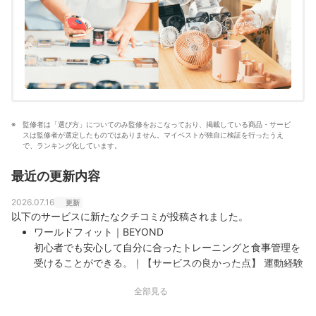
真田桃花のプロフィール
監修者は「選び方」についてのみ監修をおこなっており、掲載している商品・サービ
スは監修者が選定したものではありません。マイベストが独自に検証を行ったうえ
で、ランキング化しています。
最近の更新内容
2026.07.16
更新
以下のサービスに新たなクチコミが投稿されました。
ワールドフィット｜BEYOND
初心者でも安心して自分に合ったトレーニングと食事管理を
受けることができる。｜【サービスの良かった点】 運動経験
がなかった自分でも継続できる運動方法や適切な食事量を丁
全部見る
寧に教えていただけました。運動や食事に関する小さな悩み
にも真摯に向き合ってくれたことや、トレーニング以外の日