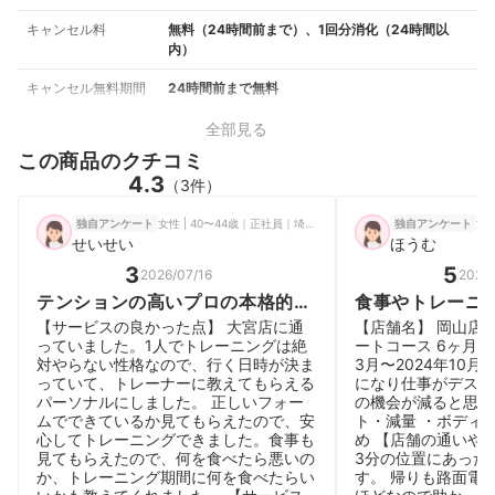
キャンセル料
無料（24時間前まで）、1回分消化（24時間以
内）
キャンセル無料期間
24時間前まで無料
全部見る
この商品のクチコミ
4.3
（3件）
女性 | 40〜44歳｜正社員｜埼玉県
女性
独自アンケート
独自アンケート
せいせい
ほうむ
3
5
2026/07/16
2026
テンションの高いプロの本格的な
食事やトレーニ
指導を受けられる。
分専用にカスタ
【サービスの良かった点】 大宮店に通
【店舗名】 岡山店 
★初心者にも優
っていました。1人でトレーニングは絶
ートコース 6ヶ月 【
対やらない性格なので、行く日時が決ま
3月〜2024年10月
ム
っていて、トレーナーに教えてもらえる
になり仕事がデスク
パーソナルにしました。 正しいフォー
の機会が減ると思っ
ムでできているか見てもらえたので、安
ト・減量 ・ボディ
心してトレーニングできました。食事も
め 【店舗の通いや
見てもらえたので、何を食べたら悪いの
3分の位置にあった
か、トレーニング期間に何を食べたらい
す。 帰りも路面電