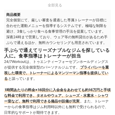
中部
11店舗
全部見る
商品概要
関西
12店舗
完全個室にて、厳しい審査を通過した専属トレーナーが目標に
合わせた運動メニューを指導するシステムです。極端な制限を
中国・四国
3店舗
避け、3食しっかり食べる食事管理の手法を提案しています。
深夜24時まで営業しており、ウェア等の無料貸出があるため手
九州・沖縄
6店舗
ぶらで通えるほか、無料カウンセリングも用意されています。
手ぶらで通えてリーズナブルなジムを探している
人に。食事指導はトレーナーが担当
24/7Workoutは、トゥエンティーフォーセブンホールディングス
が提供する完全個室型のパーソナルジムです。
プライバシーを重
視した環境で、トレーナーによるマンツーマン指導を提供してい
る
と謳っています。
1時間あたりの料金×16回分に入会金をあわせても約16万円と手頃
な料金で利用でき、タオルやウェア、シューズ・水素水・シャワ
ー室など、無料で利用できる備品や設備が充実
。また、トレーナ
ーからの食事指導はジム利用時以外にも無料で受けられるので、
日常的なサポートが期待できます。