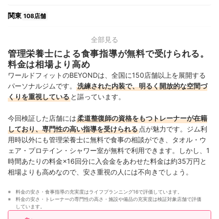
関東
108店舗
中部
23店舗
全部見る
管理栄養士による食事指導が無料で受けられる。
関西
19店舗
料金は相場より高め
ワールドフィットのBEYONDは、全国に150店舗以上を展開する
中国・四国
5店舗
パーソナルジムです。
洗練された内装で、明るく開放的な空間づ
くりを重視している
と謳っています。
九州・沖縄
9店舗
今回検証した店舗には
柔道整復師の資格をもつトレーナーが在籍
しており、専門性の高い指導を受けられる
点が魅力です。ジム利
用時以外にも管理栄養士に無料で食事の相談ができ、タオル・ウ
ェア・プロテイン・シャワー室が無料で利用できます。しかし、1
時間あたりの料金×16回分に入会金をあわせた料金は約35万円と
相場よりも高めなので、安さ重視の人には不向きでしょう。
料金の安さ・食事指導の充実度はライフプランニング16で評価しています。
料金の安さ・トレーナーの専門性の高さ・施設や備品の充実度は検証対象店舗で評価
しています。