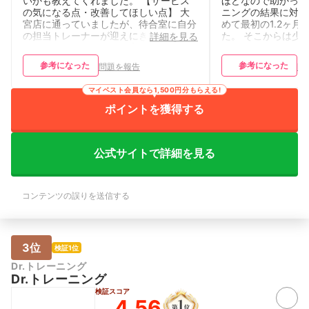
いかも教えてくれました。 【サービス
ほどなので助かって
の気になる点・改善してほしい点】 大
ニングの結果に対す
宮店に通っていましたが、待合室に自分
めて最初の1.2ヶ月
の担当トレーナーが迎えにきてくれるの
た。 そこからは少
詳細を見る
ですが、時間まで他のお客さんと待って
が、周りの人から痩
いる時間が気まずかった。 そして時間
らいには見た目も変
参考になった
参考になった
問題を報告
問
になるとテンションの高いトレーナーが
導の満足度】 トレ
次々に現れ、お客さんをトレーニング部
は1~10まで丁寧
マイベスト会員なら1,500円分もらえる!
屋に連れて行くのが、なんかちょっと嫌
く不安なくやれてい
だった。 トレーナーのテンションが高
ったメニューを組ん
ポイントを獲得する
いので、元気な事はいい事なのですが、
悩む時はそれに合わ
ちょっと元気すぎてついていけない時も
ださったりしたのが
あった。
【料金の満足度】 
公式サイトで詳細を見る
です。もちろんパー
よりは高かったです
ウンセリングに行き
ウンセリングで料金
コンテンツの誤りを送信する
ろ、私の希望に沿っ
ました。 【施設・
素運動と無酸素運動
備はありました。清
3位
なったことはありま
検証1位
のレンタルがあるの
Dr.トレーニング
るのが何よりも助か
Dr.トレーニング
【予約・キャンセルの
検証スコア
でできますし、まと
4.56
れておく、とかもで