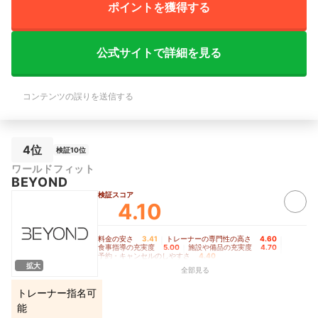
ポイントを獲得する
公式サイトで詳細を見る
コンテンツの誤りを送信する
4位
検証10位
ワールドフィット
BEYOND
検証スコア
4.10
料金の安さ
3.41
｜
トレーナーの専門性の高さ
4.60
｜
食事指導の充実度
5.00
｜
施設や備品の充実度
4.70
｜
予約・キャンセルのしやすさ
4.40
拡大
全部見る
トレーナー指名可
能