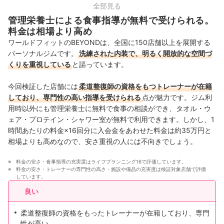
中部
23店舗
全部見る
管理栄養士による食事指導が無料で受けられる。
関西
19店舗
料金は相場より高め
ワールドフィットのBEYONDは、全国に150店舗以上を展開する
中国・四国
5店舗
パーソナルジムです。
洗練された内装で、明るく開放的な空間づ
くりを重視している
と謳っています。
九州・沖縄
9店舗
今回検証した店舗には
柔道整復師の資格をもつトレーナーが在籍
しており、専門性の高い指導を受けられる
点が魅力です。ジム利
用時以外にも管理栄養士に無料で食事の相談ができ、タオル・ウ
ェア・プロテイン・シャワー室が無料で利用できます。しかし、1
時間あたりの料金×16回分に入会金をあわせた料金は約35万円と
相場よりも高めなので、安さ重視の人には不向きでしょう。
料金の安さ・食事指導の充実度はライフプランニング16で評価しています。
料金の安さ・トレーナーの専門性の高さ・施設や備品の充実度は検証対象店舗で評価
しています。
良い
柔道整復師の資格をもったトレーナーが在籍しており、専門
性が高い