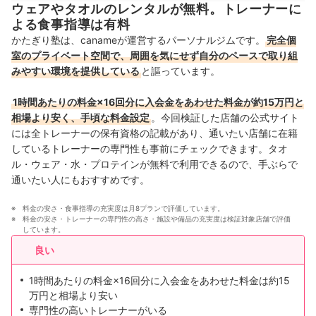
ウェアやタオルのレンタルが無料。トレーナーに
よる食事指導は有料
かたぎり塾は、canameが運営するパーソナルジムです。
完全個
室のプライベート空間で、周囲を気にせず自分のペースで取り組
みやすい環境を提供している
と謳っています。
1時間あたりの料金×16回分に入会金をあわせた料金が約15万円と
相場より安く、手頃な料金設定
。今回検証した店舗の公式サイト
には全トレーナーの保有資格の記載があり、通いたい店舗に在籍
しているトレーナーの専門性も事前にチェックできます。タオ
ル・ウェア・水・プロテインが無料で利用できるので、手ぶらで
通いたい人にもおすすめです。
料金の安さ・食事指導の充実度は月8プランで評価しています。
料金の安さ・トレーナーの専門性の高さ・施設や備品の充実度は検証対象店舗で評価
しています。
良い
1時間あたりの料金×16回分に入会金をあわせた料金は約15
万円と相場より安い
専門性の高いトレーナーがいる