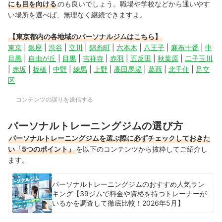
にも目を向ける
のも良いでしょう。職場や学校などから通いやす
い場所を選べば、無理なく継続できますよ。
【東京都内の各地域のパーソナルジムはこちら】
東京
|
銀座
|
渋谷
|
立川
|
錦糸町
|
六本木
|
八王子
|
麻布十番
|
中
目黒
|
自由が丘
|
目黒
|
吉祥寺
|
赤羽
|
五反田
|
秋葉原
|
二子玉川
|
赤坂
|
板橋
|
中野
|
練馬
|
上野
|
高田馬場
|
葛西
|
北千住
|
足立
区
コンテンツの誤りを送信する
パーソナルトレーニングジムの選び方
パーソナルトレーニングジムを選ぶ際に必ずチェックしておきた
い「5つのポイント」
を以下のコンテンツから抜粋してご紹介し
ます。
パーソナルトレーニングジムのおすすめ人気ラン
キング【39ジムで料金や資格を持つトレーナーが
いるかを調査して徹底比較！2026年5月】