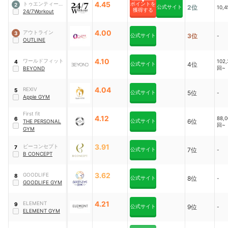
4.45
トゥエンティーフ
ポイントを
2
公式サイト
2位
10,
獲得する
ォーセブンホール
24/7Workout
ディングス
4.00
アウトライン
3
公式サイト
3位
-
OUTLINE
4.10
ワールドフィット
102
4
公式サイト
4位
回~
BEYOND
4.04
REXIV
5
公式サイト
5位
-
Apple GYM
First fit
4.12
88,
6
公式サイト
6位
THE PERSONAL
回~
GYM
3.91
ビーコンセプト
7
公式サイト
7位
-
B CONCEPT
3.62
GOODLIFE
8
公式サイト
8位
-
GOODLIFE GYM
4.21
ELEMENT
9
公式サイト
9位
-
ELEMENT GYM