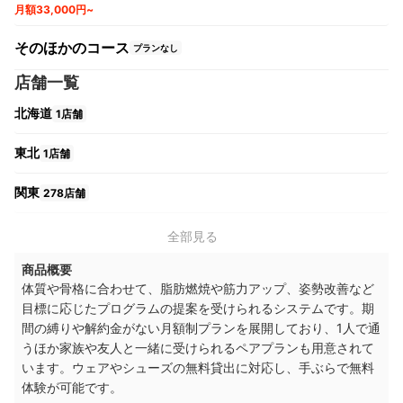
月額33,000円~
そのほかのコース
プランなし
店舗一覧
北海道
1店舗
東北
1店舗
関東
278店舗
中部
9店舗
全部見る
商品概要
関西
36店舗
体質や骨格に合わせて、脂肪燃焼や筋力アップ、姿勢改善など
目標に応じたプログラムの提案を受けられるシステムです。期
間の縛りや解約金がない月額制プランを展開しており、1人で通
うほか家族や友人と一緒に受けられるペアプランも用意されて
います。ウェアやシューズの無料貸出に対応し、手ぶらで無料
体験が可能です。