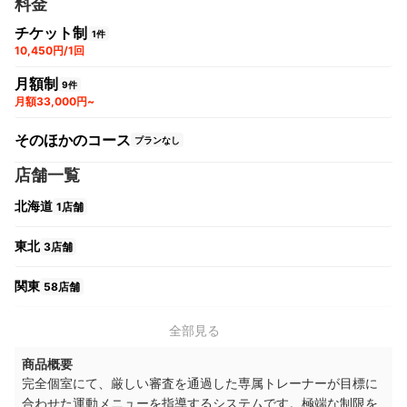
料金
チケット制
1件
10,450円/1回
月額制
9件
月額33,000円~
そのほかのコース
プランなし
店舗一覧
北海道
1店舗
東北
3店舗
関東
58店舗
中部
11店舗
全部見る
商品概要
関西
12店舗
完全個室にて、厳しい審査を通過した専属トレーナーが目標に
合わせた運動メニューを指導するシステムです。極端な制限を
中国・四国
3店舗