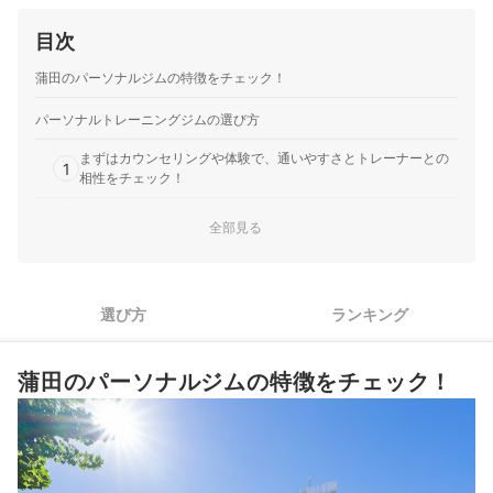
でもLINEでトレーニング方法や食事方法について質問…
目次
トゥエンティーフォーセブンホールディングス｜
24/7Workout
蒲田のパーソナルジムの特徴をチェック！
テンションの高いプロの本格的な指導を受けられる。｜【サ
ービスの良かった点】 大宮店に通っていました。1人でトレ
パーソナルトレーニングジムの選び方
ーニングは絶対やらない性格なので、行く日時が決まってい
まずはカウンセリングや体験で、通いやすさとトレーナーとの
て、トレーナーに教えてもらえるパーソナルにしました。 正
1
相性をチェック！
しいフォームでできているか見てもらえたので、安心してト
レーニングできました。食…
2
目的や通いたい期間に合わせてプランを選ぼう
全部見る
ダイエットがしたい人は、ジムに行かない日でも食事の相談が
3
できるジムがおすすめ
選び方
ランキング
4
手ぶらで通いたい人は、レンタル品や設備が豊富なジムが便利
スケジュールが変わりやすい人は、キャンセル無料期間も要チ
5
蒲田のパーソナルジムの特徴をチェック！
ェック
蒲田のパーソナルジム全12選おすすめ人気ランキング
パーソナルジムとスポーツジム、どちらを選べばよい？