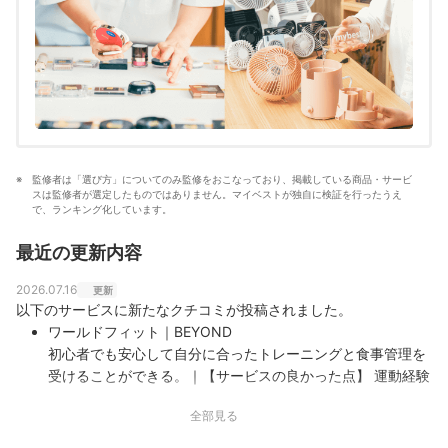
真田桃花のプロフィール
監修者は「選び方」についてのみ監修をおこなっており、掲載している商品・サービ
スは監修者が選定したものではありません。マイベストが独自に検証を行ったうえ
で、ランキング化しています。
最近の更新内容
2026.07.16
更新
以下のサービスに新たなクチコミが投稿されました。
ワールドフィット｜BEYOND
初心者でも安心して自分に合ったトレーニングと食事管理を
受けることができる。｜【サービスの良かった点】 運動経験
がなかった自分でも継続できる運動方法や適切な食事量を丁
全部見る
寧に教えていただけました。運動や食事に関する小さな悩み
にも真摯に向き合ってくれたことや、トレーニング以外の日