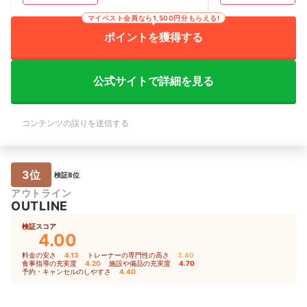
次々に現れ、お客さんをトレーニング部
は1~10まで丁寧
マイベスト会員なら1,500円分もらえる!
屋に連れて行くのが、なんかちょっと嫌
く不安なくやれてい
だった。 トレーナーのテンションが高
ったメニューを組ん
ポイントを獲得する
いので、元気な事はいい事なのですが、
悩む時はそれに合わ
ちょっと元気すぎてついていけない時も
ださったりしたのが
あった。
【料金の満足度】 
公式サイトで詳細を見る
です。もちろんパー
よりは高かったです
ウンセリングに行き
ウンセリングで料金
コンテンツの誤りを送信する
ろ、私の希望に沿っ
ました。 【施設・
素運動と無酸素運動
備はありました。清
3位
なったことはありま
検証8位
のレンタルがあるの
アウトライン
るのが何よりも助か
OUTLINE
【予約・キャンセルの
でできますし、まと
検証スコア
れておく、とかもで
4.00
セルも特に問題なく
料金の安さ
4.13
｜
トレーナーの専門性の高さ
3.40
｜
食事指導の充実度
4.20
｜
施設や備品の充実度
4.70
｜
予約・キャンセルのしやすさ
4.40