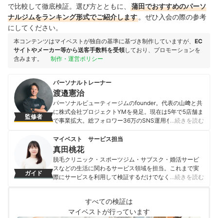
で比較して徹底検証。選び方とともに、
蒲田でおすすめのパーソ
ナルジムをランキング形式でご紹介します
。ぜひ入会の際の参考
にしてください。
本コンテンツはマイベストが独自の基準に基づき制作していますが、
EC
サイトやメーカー等から送客手数料を受領
しており、プロモーションを
含みます。
制作・運営ポリシー
パーソナルトレーナー
渡邉憲治
パーソナルビューティージムのfounder。代表の山﨑と共
に株式会社プロジェクトYMを発足。現在は5年で5店舗ま
監修者
で事業拡大。総フォロワー36万のSNS運用を統括。パー
…続きを読む
ソナルトレーナーとしては芸能人やモデルを含む数百人
のクライアントを担当し数多くのボディメイク実績を有
マイベスト サービス担当
しクライアントをボディメイク成功に導く。
真田桃花
渡邉憲治のプロフィール
脱毛クリニック・スポーツジム・サブスク・婚活サービ
スなどの生活に関わるサービス領域を担当。これまで実
ガイド
際にサービスを利用して検証するだけでなく、医師や婚
…続きを読む
活アドバイザーなど多種多様な専門家への取材を通じて
サービスを比較検証してきた。「選ぶのが難しい領域だ
すべての検証は
からこそ、徹底検証を通じて全ユーザーが選びやすい情
マイベストが行っています
報を届ける」ことをモットーに活動している。