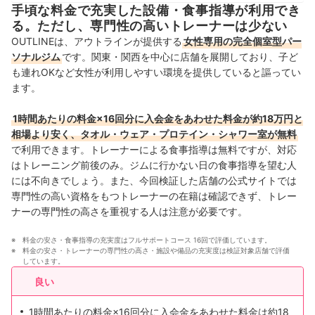
手頃な料金で充実した設備・食事指導が利用でき
る。ただし、専門性の高いトレーナーは少ない
OUTLINEは、アウトラインが提供する
女性専用の完全個室型パー
ソナルジム
です。関東・関西を中心に店舗を展開しており、子ど
も連れOKなど女性が利用しやすい環境を提供していると謳ってい
ます。
1時間あたりの料金×16回分に入会金をあわせた料金が約18万円と
相場より安く、タオル・ウェア・プロテイン・シャワー室が無料
で利用できます。トレーナーによる食事指導は無料ですが、対応
はトレーニング前後のみ。ジムに行かない日の食事指導を望む人
には
不向きでしょう
。また、今回検証した店舗の公式サイトでは
専門性の高い資格をもつトレーナーの在籍は確認できず、トレー
ナーの専門性の高さを重視する人は
注意が必要です
。
料金の安さ・食事指導の充実度はフルサポートコース 16回で評価しています。
料金の安さ・トレーナーの専門性の高さ・施設や備品の充実度は検証対象店舗で評価
しています。
良い
1時間あたりの料金×16回分に入会金をあわせた料金は約18