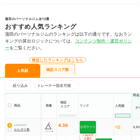
蒲田のパーソナルジム全12選
おすすめ人気ランキング
蒲田のパーソナルジムのランキングは以下の通りです。なおラン
キングの算出ロジックについては、
コンテンツ制作・運営ポリシ
ー
をご覧ください。
検証したランキングはこちら
検証スコア順
人気順
絞り込み
トレーナー指名可能
料金
検証
商品
画像
リンク
人気順
スコア
チ
4.38
caname
1
公式サイト
1位
8,8
かたぎり塾
1,500円
分還元