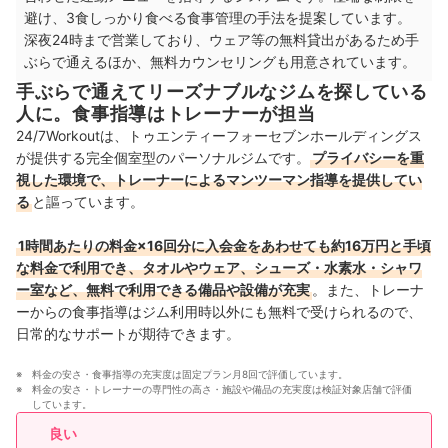
避け、3食しっかり食べる食事管理の手法を提案しています。
深夜24時まで営業しており、ウェア等の無料貸出があるため手
九州・沖縄
6店舗
ぶらで通えるほか、無料カウンセリングも用意されています。
手ぶらで通えてリーズナブルなジムを探している
人に。食事指導はトレーナーが担当
24/7Workoutは、トゥエンティーフォーセブンホールディングス
が提供する完全個室型のパーソナルジムです。
プライバシーを重
視した環境で、トレーナーによるマンツーマン指導を提供してい
る
と謳っています。
1時間あたりの料金×16回分に入会金をあわせても約16万円と手頃
な料金で利用でき、タオルやウェア、シューズ・水素水・シャワ
ー室など、無料で利用できる備品や設備が充実
。また、トレーナ
ーからの食事指導はジム利用時以外にも無料で受けられるので、
日常的なサポートが期待できます。
料金の安さ・食事指導の充実度は固定プラン月8回で評価しています。
料金の安さ・トレーナーの専門性の高さ・施設や備品の充実度は検証対象店舗で評価
しています。
良い