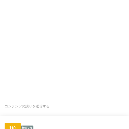
コンテンツの誤りを送信する
1位
検証2位