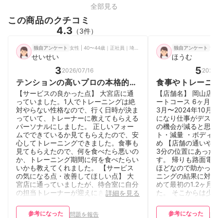
全部見る
この商品のクチコミ
4.3
（3件）
女性 | 40〜44歳｜正社員｜埼玉県
女性
独自アンケート
独自アンケート
せいせい
ほうむ
3
5
2026/07/16
2026
テンションの高いプロの本格的な
食事やトレーニ
指導を受けられる。
分専用にカスタ
【サービスの良かった点】 大宮店に通
【店舗名】 岡山店 
★初心者にも優
っていました。1人でトレーニングは絶
ートコース 6ヶ月 【
対やらない性格なので、行く日時が決ま
3月〜2024年10月
ム
っていて、トレーナーに教えてもらえる
になり仕事がデスク
パーソナルにしました。 正しいフォー
の機会が減ると思っ
ムでできているか見てもらえたので、安
ト・減量 ・ボディ
心してトレーニングできました。食事も
め 【店舗の通いや
見てもらえたので、何を食べたら悪いの
3分の位置にあった
か、トレーニング期間に何を食べたらい
す。 帰りも路面電
いかも教えてくれました。 【サービス
ほどなので助かって
の気になる点・改善してほしい点】 大
ニングの結果に対す
宮店に通っていましたが、待合室に自分
めて最初の1.2ヶ月
の担当トレーナーが迎えにきてくれるの
た。 そこからは少
詳細を見る
ですが、時間まで他のお客さんと待って
が、周りの人から痩
いる時間が気まずかった。 そして時間
らいには見た目も変
参考になった
参考になった
問題を報告
問
になるとテンションの高いトレーナーが
導の満足度】 トレ