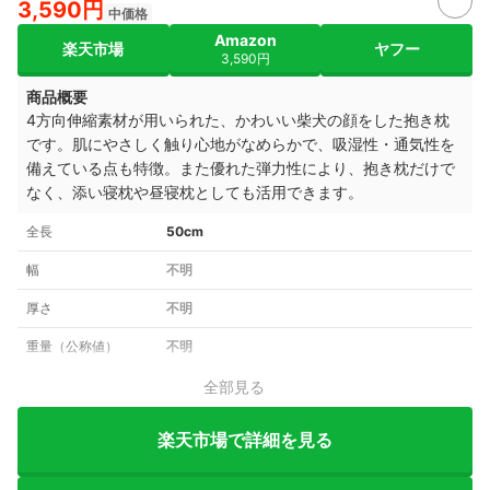
3,590円
中価格
Amazon
楽天市場
ヤフー
3,590円
商品概要
4方向伸縮素材が用いられた、かわいい柴犬の顔をした抱き枕
です。肌にやさしく触り心地がなめらかで、吸湿性・通気性を
備えている点も特徴。また優れた弾力性により、抱き枕だけで
なく、添い寝枕や昼寝枕としても活用できます。
全長
50cm
幅
不明
厚さ
不明
重量（公称値）
不明
全部見る
楽天市場で詳細を見る