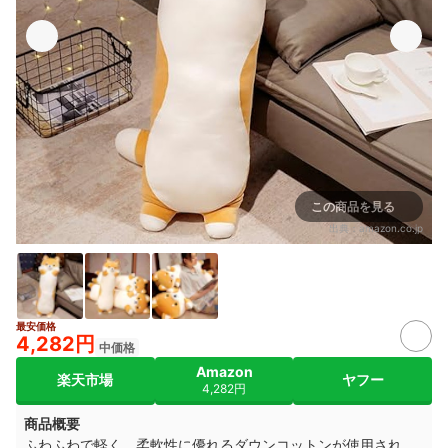
この商品を見る
出典：
amazon.co.jp
最安価格
4,282円
中価格
Amazon
楽天市場
ヤフー
4,282円
商品概要
ふわふわで軽く、柔軟性に優れるダウンコットンが使用され