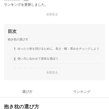
ランキングを更新しました。
全部見る
目次
抱き枕の選び方
1
ゆったり体を預けるために、長さ・幅・厚みをチェックしよう
2
使い方に合わせて形状を選ぼう
3
寝心地を左右する中材の種類をチェックしよう
全部見る
4
重さは1.5kg以下を目安にしよう
5
暑がりな人は、カバーが天然素材のものを選ぼう
選び方
ランキング
柴犬抱き枕全31商品おすすめ人気ランキング
抱き枕の選び方
柴犬抱き枕の売れ筋ランキングもチェック！