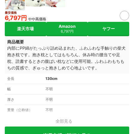
最安価格
6,797円
やや高価格
Amazon
楽天市場
ヤフー
6,797円
商品概要
内部にPP綿がたっぷり詰め込まれた、ふわふわな手触りの柴犬
抱き枕です。抱き枕としてはもちろん、休み時の腰当てや足
枕、読書するときの腹ばい枕などに使用可能。ふわふわもちも
ちの質感で、ぎゅっと抱きしめて心地よいです。
全長
130cm
幅
不明
厚さ
不明
重量（公称値）
不明
全部見る