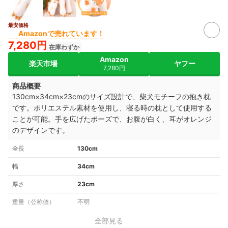
最安価格
Amazonで売れています！
7,280円
在庫わずか
Amazon
楽天市場
ヤフー
7,280円
商品概要
130cm×34cm×23cmのサイズ設計で、柴犬モチーフの抱き枕
です。ポリエステル素材を使用し、寝る時の枕として使用する
ことが可能。手を広げたポーズで、お腹が白く、耳がオレンジ
のデザインです。
全長
130cm
幅
34cm
厚さ
23cm
重量（公称値）
不明
全部見る