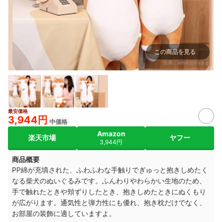
この商品を見る
出典：
amazon.co.jp
最安価格
3,944円
中価格
Amazon
楽天市場
ヤフー
3,944円
商品概要
PP綿が充填された、ふわふわな手触りでぎゅっと抱きしめたく
なる柴犬のぬいぐるみです。ふんわりやわらかい生地のため、
手で触れたときや頬ずりしたとき、抱きしめたときにぬくもり
が広がります。通気性と弾力性にも優れ、抱き枕だけでなく、
お部屋の装飾に適していますよ。