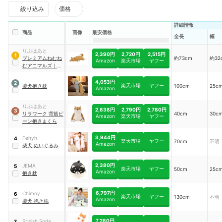
絞り込み
価格
詳細情報
商品
画像
最安価格
全長
幅
りぶはあと
2,390円
2,720円
2,515円
1
プレミアムねむね
約73cm
約32
Amazon
楽天市場
ヤフー
むアニマルズ
｜
抱
きまくら
4,053円
2
楽天市場
ヤフー
柴犬抱き枕
100cm
25c
Amazon
りぶはあと
2,838円
2,790円
2,780円
3
リラワーク 背筋ピ
40cm
30c
Amazon
楽天市場
ヤフー
ーン抱きまくら
3,944円
Fehyh
4
楽天市場
ヤフー
70cm
不明
Amazon
柴犬 ぬいぐるみ
2,380円
JEMA
5
楽天市場
ヤフー
50cm
25c
Amazon
抱き枕
6,797円
Chimoy
6
楽天市場
ヤフー
130cm
不明
Amazon
柴犬 抱き枕
7,280円
Stylish Soda
7