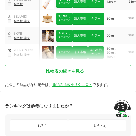
楽天市場
ヤフー
130cm
34c
Amazon
抱き枕
3,590円
BELUNIS
8
楽天市場
ヤフー
50cm
不明
Amazon
抱き枕 柴犬
4,282円
BKVB
9
楽天市場
ヤフー
90cm
不明
Amazon
抱き枕 柴犬
60cm、
4,128円
ZEBRA-SHOP
10
Amazon
楽天市場
80cm、
不明
ヤフー
抱き枕 柴犬
100cm
比較表の続きを見る
お探しの商品がない場合は、
商品の掲載をリクエスト
できます。
ランキングは参考になりましたか？
はい
いいえ