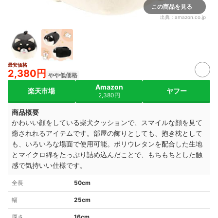
この商品を見る
出典：
amazon.co.jp
最安価格
2,380円
やや低価格
Amazon
楽天市場
ヤフー
2,380円
商品概要
かわいい顔をしている柴犬クッションで、スマイルな顔を見て
癒されれるアイテムです。部屋の飾りとしても、抱き枕として
も、いろいろな場面で使用可能。ポリウレタンを配合した生地
とマイクロ綿をたっぷり詰め込んだことで、もちもちとした触
感で気持いい仕様です。
全長
50cm
幅
25cm
厚さ
16cm