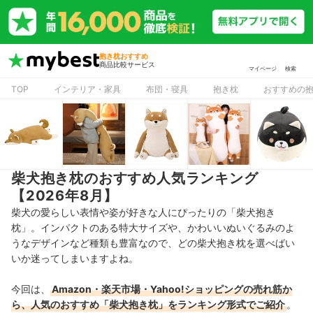
抱き枕おすすめ
商品比較サービス
マイページ
検索
TOP
インテリア・家具
布団・寝具
抱き枕
おすすめの
柴犬抱き枕のおすすめ人気ランキング
【2026年8月】
柴犬の愛らしい表情や姿が好きな人にぴったりの「柴犬抱き
枕」。インパクトのある特大サイズや、かわいいぬいぐるみのよ
うなデザインなど種類も豊富なので、どの柴犬抱き枕を選べばい
いか迷ってしまいますよね。
今回は、
Amazon・楽天市場・Yahoo!ショッピングの売れ筋か
ら、人気のおすすめ「柴犬抱き枕」をランキング形式でご紹介
。