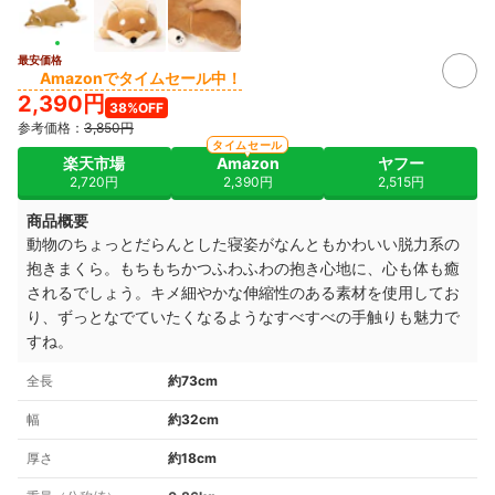
最安価格
Amazonでタイムセール中！
2,390円
38%OFF
参考価格：
3,850円
タイムセール
楽天市場
Amazon
ヤフー
2,720円
2,390円
2,515円
商品概要
動物のちょっとだらんとした寝姿がなんともかわいい脱力系の
抱きまくら。もちもちかつふわふわの抱き心地に、心も体も癒
されるでしょう。
キメ細やかな伸縮性のある素材を使用してお
り、ずっとなでていたくなるようなすべすべの手触りも魅力で
すね。
全長
約73cm
幅
約32cm
厚さ
約18cm