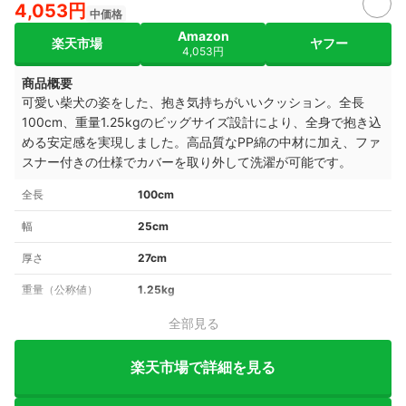
4,053円
中価格
Amazon
楽天市場
ヤフー
4,053円
商品概要
可愛い柴犬の姿をした、抱き気持ちがいいクッション。全長
100cm、重量1.25kgのビッグサイズ設計により、全身で抱き込
める安定感を実現しました。高品質なPP綿の中材に加え、ファ
スナー付きの仕様でカバーを取り外して洗濯が可能です。
全長
100cm
幅
25cm
厚さ
27cm
重量（公称値）
1.25kg
全部見る
楽天市場で詳細を見る