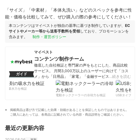
「サイズ」「中素材」「本体丸洗い」などのスペックを参考に性
能・価格を比較してみて、ぜひ購入の際の参考にしてください！
本コンテンツはマイベストが独自の基準に基づき制作していますが、
EC
サイトやメーカー等から送客手数料を受領
しており、プロモーションを
含みます。
制作・運営ポリシー
マイベスト
コンテンツ制作チーム
徹底した自社検証と専門家の声をもとにした、商品比較
サービス。 月間3,000万以上のユーザーに向けて「コス
ガイド
メ」から「日用品」「家電」「金融サービス」まで、ベ
…続きを読む
ストな商品を選んでもらうために、毎日コンテンツを制
作中。
剤の吸水力を検証
コンテンツ制作チームのプロフィール
電動ネッククーラーの冷却力を検証
USBタイプCケー
掲載商品は選び方で記載した効果・効能があることを保証したものではありません。
ご購入にあたっては、各商品に記載されている内容・商品説明をご確認ください。
最近の更新内容
2026.08.06
更新