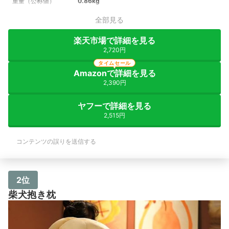
重量（公称値）
0.86kg
全部見る
楽天市場で詳細を見る
2,720円
タイムセール
Amazonで詳細を見る
2,390円
ヤフーで詳細を見る
2,515円
コンテンツの誤りを送信する
2位
柴犬抱き枕