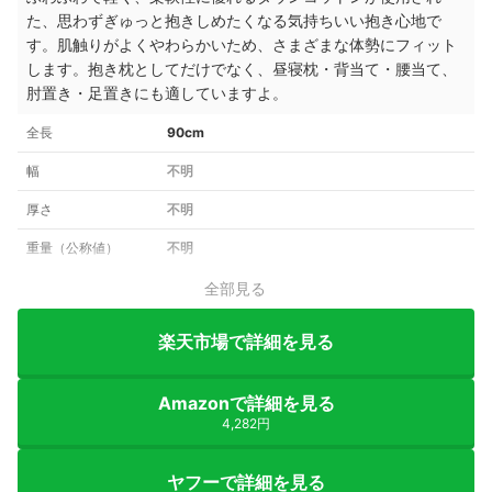
た、思わずぎゅっと抱きしめたくなる気持ちいい抱き心地で
す。肌触りがよくやわらかいため、さまざまな体勢にフィット
します。抱き枕としてだけでなく、昼寝枕・背当て・腰当て、
肘置き・足置きにも適していますよ。
全長
90cm
幅
不明
厚さ
不明
重量（公称値）
不明
全部見る
楽天市場で詳細を見る
Amazonで詳細を見る
4,282円
ヤフーで詳細を見る