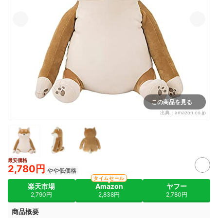
この商品を見る
出典：
amazon.co.jp
最安価格
2,780円
やや低価格
タイムセール
楽天市場
Amazon
ヤフー
2,790円
2,838円
2,780円
商品概要