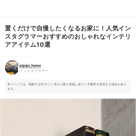
置くだけで自慢したくなるお家に！人気イン
pipipi_home
インスタグラマー
スタグラマーおすすめのおしゃれなインテリ
アアイテム10選
pipipi_home
インスタグラマー
本ページでは、掲載するECサイト等から購入実績に基づく手数料を受領する場合があり
ます。