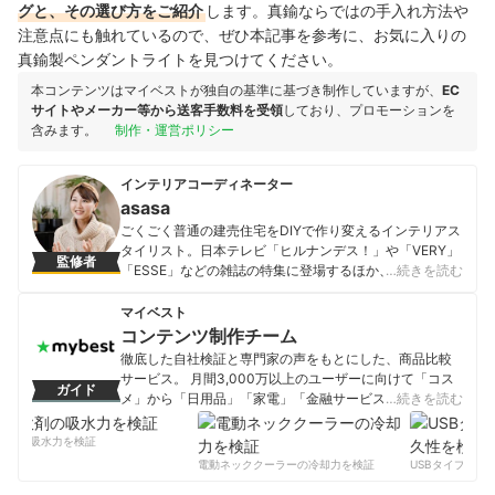
グと、その選び方をご紹介
します。真鍮ならではの手入れ方法や
注意点にも触れているので、ぜひ本記事を参考に、お気に入りの
真鍮製ペンダントライトを見つけてください。
本コンテンツはマイベストが独自の基準に基づき制作していますが、
EC
サイトやメーカー等から送客手数料を受領
しており、プロモーションを
含みます。
制作・運営ポリシー
インテリアコーディネーター
asasa
ごくごく普通の建売住宅をDIYで作り変えるインテリアス
タイリスト。日本テレビ「ヒルナンデス！」や「VERY」
監修者
「ESSE」などの雑誌の特集に登場するほか、記事執筆、
…続きを読む
飲食店空間プロデュースと多方面で活躍。DIY・100均リ
メイク・インテリアコーディネート・スッキリ収納に関
マイベスト
してSNS・Yahoo! JAPAN クリエイターズプログラムで
コンテンツ制作チーム
発信中。出版『元雑貨屋asasaさんの「ゆるカワ暮ら
徹底した自社検証と専門家の声をもとにした、商品比較
し」: お金も時間もかけずに、毎日がトキめくコツ』（小
サービス。 月間3,000万以上のユーザーに向けて「コス
ガイド
学館）など。
メ」から「日用品」「家電」「金融サービス」まで、ベ
…続きを読む
asasaのプロフィール
ストな商品を選んでもらうために、毎日コンテンツを制
作中。
剤の吸水力を検証
コンテンツ制作チームのプロフィール
電動ネッククーラーの冷却力を検証
USBタイプCケー