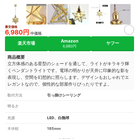
最安価格
6,980円
中価格
Amazon
楽天市場
ヤフー
6,980円
商品概要
立方体感のある星型のシェードを通して、ライトがキラキラ輝
くペンダントライトです。電球の明かりが天井に印象的な影を
表現し、空間を幻想的に照らします。デザインもおしゃれでエ
レガントなので、個性的な部屋作りぴったりですよ。
取付方法
引っ掛けシーリング
明るさ
光源
LED、白熱球
本体幅
185mm