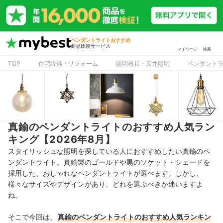
ペンダントライトおすすめ
商品比較サービス
マイページ
検索
TOP
住宅設備・リフォーム
照明器具・天井照明
ペンダント
真鍮のペンダントライトのおすすめ人気ラン
キング【2026年8月】
スタイリッシュな照明を探している人におすすめしたい真鍮のペ
ンダントライト。真鍮製のゴールドや黒のソケット・シェードを
採用した、おしゃれなペンダントライトが選べます。しかし、
様々なサイズやデザインがあり、どれを選ぶべきか迷いますよ
ね。
そこで今回は、
真鍮のペンダントライト
のおすすめ人気ランキン