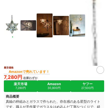
最安価格
2+
Amazonで売れています！
7,280円
在庫わずか
楽天市場
Amazon
ヤフー
7,280円
30,800円
27,500円
商品概要
真鍮の枠組みとガラスで作られた、存在感のある星型のライト
です。職人が手作業でガラスをはめ込んだ丁寧なつくりで、経