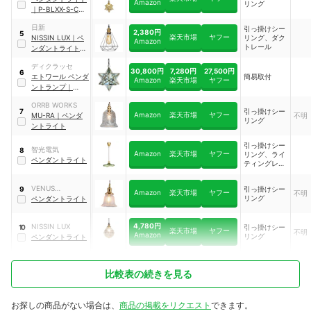
Amazon
リング
｜
P-BLXX-S-CL-
K
日新
引っ掛けシー
2,380円
5
楽天市場
ヤフー
NISSIN LUX
｜
ペ
リング、ダク
Amazon
トレール
ンダントライト
｜
P-T04-CL
ディクラッセ
30,800円
7,280円
27,500円
6
エトワール ペンダ
簡易取付
Amazon
楽天市場
ヤフー
ントランプ
｜
LP3020CL
ORRB WORKS
引っ掛けシー
7
Amazon
楽天市場
ヤフー
MU-RA
｜
ペンダ
不明
リング
ントライト
引っ掛けシー
智光電気
8
Amazon
楽天市場
ヤフー
リング、ライ
ペンダントライト
ティングレー
ル
VENUS
引っ掛けシー
9
Amazon
楽天市場
ヤフー
不明
リング
LIGHTING
ペンダントライト
4,780円
‎NISSIN LUX
引っ掛けシー
10
楽天市場
ヤフー
不明
Amazon
リング
ペンダントライト
比較表の続きを見る
お探しの商品がない場合は、
商品の掲載をリクエスト
できます。