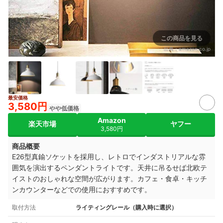
この商品を見る
出典：
amazon.co.jp
最安価格
3,580円
やや低価格
Amazon
楽天市場
ヤフー
3,580円
商品概要
E26型真鍮ソケットを採用し、レトロでインダストリアルな雰
囲気を演出するペンダントライトです。天井に吊るせば北欧テ
イストのおしゃれな空間が広がります。カフェ・食卓・キッチ
ンカウンターなどでの使用におすすめです。
取付方法
ライティングレール（購入時に選択）