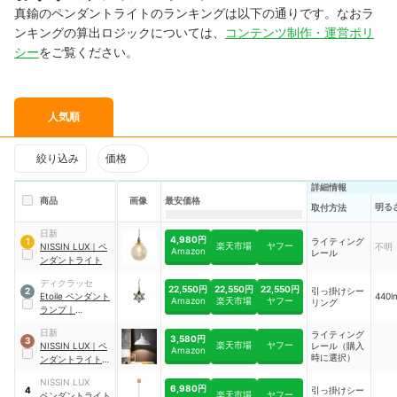
真鍮のペンダントライトのランキングは以下の通りです。なおラ
ンキングの算出ロジックについては、
コンテンツ制作・運営ポリ
シー
をご覧ください。
人気順
絞り込み
価格
詳細情報
商品
画像
最安価格
明る
取付方法
日新
4,980円
ライティング
1
楽天市場
ヤフー
NISSIN LUX
｜
ペ
不明
Amazon
レール
ンダントライト
ディクラッセ
22,550円
22,550円
22,550円
引っ掛けシー
2
Etoile ペンダント
440l
Amazon
楽天市場
ヤフー
リング
ランプ
｜
LP3131BR
日新
ライティング
3,580円
3
楽天市場
ヤフー
NISSIN LUX
｜
ペ
レール（購入
Amazon
時に選択）
ンダントライト
｜
P-T03W-DL
NISSIN LUX
6,980円
引っ掛けシー
4
楽天市場
ヤフー
ペンダントライト