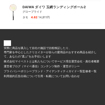
DAIWA ダイワ 玉網ランディングポール2
グローブライド
|
タモ
4.62
14,811円
実際に商品を購入して自社の施設で比較検証したり、
専門家を中心としたクリエイターが自らの愛用品やおすすめ商品を紹介し
て、あなたの“選ぶ”をお手伝いします
株式会社マイベストとは
私たちについて
サービス理念
運営会社・責任者概要
運営者ブログ（マイベ通信）
コンテンツ制作・運営ポリシー
プライバシーポリシー
ブランド・アイデンティティ
ガイド一覧
監修者一覧
利用規約
広告出稿について
引用・転載について
お問い合わせ