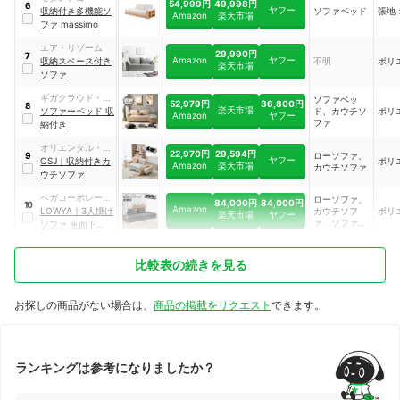
54,999円
49,998円
6
ヤフー
収納付き多機能ソ
ソファベッド
張地：
Amazon
楽天市場
ファ massimo
エア・リゾーム
29,990円
7
Amazon
ヤフー
収納スペース付き
不明
ポリ
楽天市場
ソファ
ギガクラウド・テ
ソファベッ
52,979円
36,800円
8
楽天市場
クノロジー・ジャ
ソファーベッド 収
ド、カウチソ
ポリ
Amazon
ヤフー
ファ
パン
納付き
オリエンタル・ス
22,970円
29,594円
ローソファ、
9
ヤフー
タンダード・ジャ
OSJ
｜
収納付きカ
ポリ
Amazon
楽天市場
カウチソファ
パン
ウチソファ
ベガコーポレーシ
ローソファ、
84,000円
84,000円
10
Amazon
ョン
LOWYA
｜
3人掛け
カウチソフ
ポリ
楽天市場
ヤフー
ァ、ソファベ
ソファ 座面下収納
ッド
付き
｜
F202_G1013_100
比較表の続きを見る
0G1
お探しの商品がない場合は、
商品の掲載をリクエスト
できます。
ランキングは参考になりましたか？