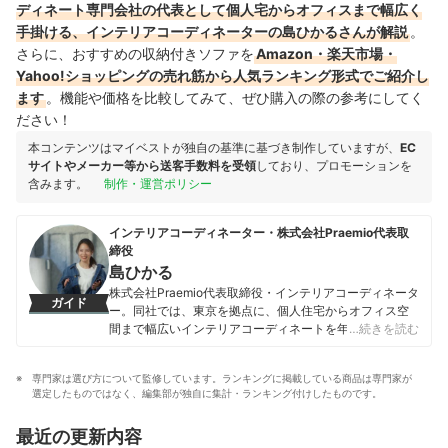
ディネート専門会社の代表として個人宅からオフィスまで幅広く
手掛ける、インテリアコーディネーターの島ひかるさんが解説
。
さらに、おすすめの収納付きソファを
Amazon・楽天市場・
Yahoo!ショッピングの売れ筋から人気ランキング形式でご紹介し
ます
。機能や価格を比較してみて、ぜひ購入の際の参考にしてく
ださい！
本コンテンツはマイベストが独自の基準に基づき制作していますが、
EC
サイトやメーカー等から送客手数料を受領
しており、プロモーションを
含みます。
制作・運営ポリシー
インテリアコーディネーター・株式会社Praemio代表取
締役
島ひかる
株式会社Praemio代表取締役・インテリアコーディネータ
ガイド
ー。同社では、東京を拠点に、個人住宅からオフィス空
間まで幅広いインテリアコーディネートを年間200件以
…続きを読む
上手がける。「インテリアコーディネーターの仕事をつ
くる」をモットーに、プロへの依頼をより身近にするサ
専門家は選び方について監修しています。ランキングに掲載している商品は専門家が
ービスを展開。お部屋の採寸・コーディネート・運搬・
選定したものではなく、編集部が独自に集計・ランキング付けしたものです。
家具設置までワンストップで対応し、家具・カーテン・
照明まで全てのインテリアをトータルでコーディネー
最近の更新内容
ト。単なる家具選びにとどまらない、「理想の暮らし」