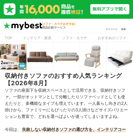
ソファ・カウチおすすめ
商品比較サービス
マイページ
検索
TOP
インテリア・家具
ソファ・カウチ
おすすめのソファ
収納付きソファのおすすめ人気ランキング
【2026年8月】
ソファの座面下を収納スペースとして活用できる、収納付きソフ
ァ。一部がオットマンとして分離したりソファベッドとしても使
えたりと、多機能なタイプも増えています。一人暮らし向きの2人
掛けから、ファミリーにもぴったりの3人掛けなどサイズバリエー
ションも豊富で
、どれを選べばよいか迷ってしまいますよね。
今回は、
失敗しない収納付きソファの選び方を、インテリアコー