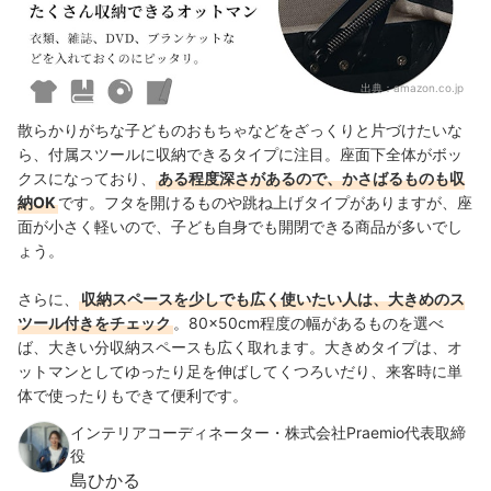
出典：
amazon.co.jp
散らかりがちな子どものおもちゃなどをざっくりと片づけたいな
ら、付属スツールに収納できるタイプに注目。座面下全体がボッ
クスになっており、
ある程度深さがあるので、かさばるものも収
納OK
です。フタを開けるものや跳ね上げタイプがありますが、座
面が小さく軽いので、子ども自身でも開閉できる商品が多いでし
ょう。
さらに、
収納スペースを少しでも広く使いたい人は、大きめのス
ツール付きをチェック
。80×50cm程度の幅があるものを選べ
ば、大きい分収納スペースも広く取れます。大きめタイプは、オ
ットマンとしてゆったり足を伸ばしてくつろいだり、来客時に単
体で使ったりもできて便利です。
インテリアコーディネーター・株式会社Praemio代表取締
役
島ひかる