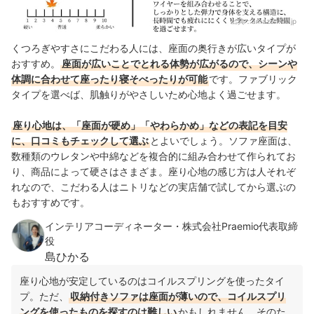
出典：
amazon.co.jp
くつろぎやすさにこだわる人には、座面の奥行きが広いタイプが
おすすめ。
座面が広いことでとれる体勢が広がるので、シーンや
体調に合わせて座ったり寝そべったりが可能
です。ファブリック
タイプを選べば、肌触りがやさしいため心地よく過ごせます。
座り心地は、「座面が硬め」「やわらかめ」などの表記を目安
に、口コミもチェックして選ぶ
とよいでしょう。ソファ座面は、
数種類のウレタンや中綿などを複合的に組み合わせて作られてお
り、商品によって硬さはさまざま。座り心地の感じ方は人それぞ
れなので、こだわる人はニトリなどの実店舗で試してから選ぶの
もおすすめです。
インテリアコーディネーター・株式会社Praemio代表取締
役
島ひかる
座り心地が安定しているのはコイルスプリングを使ったタイ
プ。ただ、
収納付きソファは座面が薄いので、コイルスプリ
ングを使ったものを探すのは難しい
かもしれません。そのた