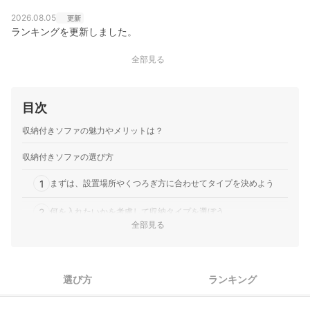
をサポートする技術を提供している。
島ひかるのプロフィール
2026.08.05
更新
ランキングを更新しました。
全部見る
目次
収納付きソファの魅力やメリットは？
収納付きソファの選び方
1
まずは、設置場所やくつろぎ方に合わせてタイプを決めよう
2
何を入れたいかを考慮して収納タイプを選ぼう
全部見る
3
サイズ選びは「大人1人あたり60cm×座りたい人数」が目安
くつろぎやすさ重視なら、座面奥行きが広いファブリック素材
4
選び方
ランキング
がおすすめ
5
長く使いたい人は、パーツやカバー交換できるタイプを選ぼう