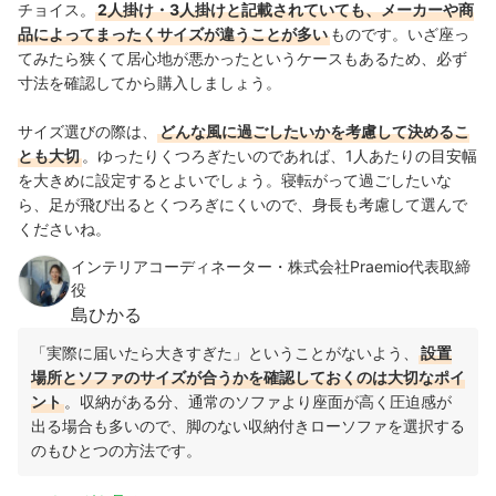
チョイス。
2人掛け・3人掛けと記載されていても、メーカーや商
品によってまったくサイズが違うことが多い
ものです。いざ座っ
てみたら狭くて居心地が悪かったというケースもあるため、必ず
寸法を確認してから購入しましょう。
サイズ選びの際は、
どんな風に過ごしたいかを考慮して決めるこ
とも大切
。ゆったりくつろぎたいのであれば、1人あたりの目安幅
を大きめに設定するとよいでしょう。寝転がって過ごしたいな
ら、足が飛び出るとくつろぎにくいので、身長も考慮して選んで
くださいね。
インテリアコーディネーター・株式会社Praemio代表取締
役
島ひかる
「実際に届いたら大きすぎた」ということがないよう、
設置
場所とソファのサイズが合うかを確認しておくのは大切なポイ
ント
。
収納がある分、通常のソファより座面が高く圧迫感が
出る場合も多いので、
脚のない収納付きローソファを選択する
のもひとつの方法
です。