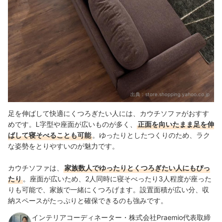
出典：
store.shopping.yahoo.co.jp
足を伸ばして快適にくつろぎたい人には、カウチソファがおすす
めです。L字型や座面が広いものが多く、
正面を向いたまま足を伸
ばして寝そべることも可能
。ゆったりとしたつくりのため、ラク
な姿勢をとりやすいのが魅力です。
カウチソファは、
家族数人でゆったりとくつろぎたい人にもぴっ
たり
。座面が広いため、2人同時に寝そべったり3人程度が座った
りも可能で、家族で一緒にくつろげます。設置面積が広い分、収
納スペースがたっぷりと確保できるのも強みです。
インテリアコーディネーター・株式会社Praemio代表取締