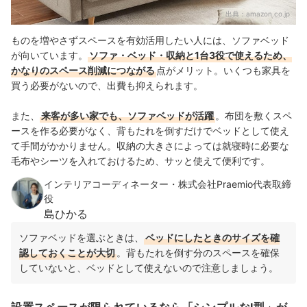
出典：
amazon.co.jp
ものを増やさずスペースを有効活用したい人には、ソファベッド
が向いています。
ソファ・ベッド・収納と1台3役で使えるため、
かなりのスペース削減につながる
点がメリット。いくつも家具を
買う必要がないので、出費も抑えられます。
また、
来客が多い家でも、ソファベッドが活躍
。布団を敷くスペ
ースを作る必要がなく、背もたれを倒すだけでベッドとして使え
て手間がかかりません。収納の大きさによっては就寝時に必要な
毛布やシーツを入れておけるため、サッと使えて便利です。
インテリアコーディネーター・株式会社Praemio代表取締
役
島ひかる
ソファベッドを選ぶときは、
ベッドにしたときのサイズを確
認しておくことが大切
。背もたれを倒す分のスペースを確保
していないと、ベッドとして使えないので注意しましょう。
設置スペースが限られているなら「シンプルなI型」が