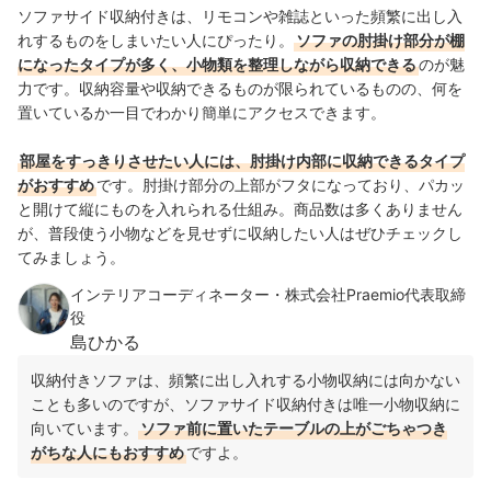
ソファサイド収納付きは、リモコンや雑誌といった頻繁に出し入
れするものをしまいたい人にぴったり。
ソファの肘掛け部分が棚
になったタイプが多く、小物類を整理しながら収納できる
のが魅
力です。収納容量や収納できるものが限られているものの、何を
置いているか一目でわかり簡単にアクセスできます。
部屋をすっきりさせたい人には、肘掛け内部に収納できるタイプ
がおすすめ
です。肘掛け部分の上部がフタになっており、パカッ
と開けて縦にものを入れられる仕組み。商品数は多くありません
が、普段使う小物などを見せずに収納したい人はぜひチェックし
てみましょう。
インテリアコーディネーター・株式会社Praemio代表取締
役
島ひかる
収納付きソファは、頻繁に出し入れする小物収納には向かない
ことも多いのですが、ソファサイド収納付きは唯一小物収納に
向いています。
ソファ前に置いたテーブルの上がごちゃつき
がちな人にもおすすめ
ですよ。