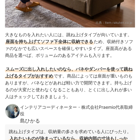
出典：
item.rakuten.co.jp
大きなものを入れたい人には、跳ね上げタイプが向いています。
座面を持ち上げてソファ下全体に収納できる
ため、収納付きソフ
ァのなかでも広いスペースを確保しやすいタイプ。座面高がある
商品を選べば、ボリュームのあるアイテムも入ります。
スムーズに出し入れしたいのなら、バネやダンパーを使って跳ね
上げるタイプがおすすめ
です。
商品によっては座面が重いものも
ありますが、バネなどがあれば軽い力で開閉できます。
持ち上げ
るのが大変だと使わなくなることもあり、とくに出し入れが多い
人はチェックしておきましょう。
インテリアコーディネーター・株式会社Praemio代表取締
役
島ひかる
跳ね上げタイプは、収納量の多さを求めている人にぴったり。
入れたいものが決まっているなら、収納内部の寸法もしっか