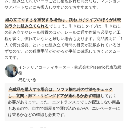
ム。組み立て式でパーツごとに梱包された商品なら、マンション
やアパートなどにも搬入しやすいのでおすすめです。
組み立てやすさを重視する場合は、跳ね上げタイプのほうが比較
的ラクに組み立てられる
でしょう。引き出しタイプは、引き出し
の組み立てやレール設置のほか、レールに通す作業も必要など工
程が多く、慣れていないと難しい場合もあります。商品説明に「1
人で何分必要」といった組み立て時間の目安が記載されているは
ずなので、どの程度手間がかかるか事前に確認しておくとスムー
ズです。
インテリアコーディネーター・株式会社Praemio代表取締
役
島ひかる
完成品を購入する場合は、ソファ梱包時の寸法をチェック
し、玄関・廊下・リビングドアが通れるか必ず確認
しておく
必要があります。また、エントランスまでしか配送しない商品
もあるので、自力で部屋まで運び込めるかや、エレベーターに
は乗るかなどの確認も必要です。