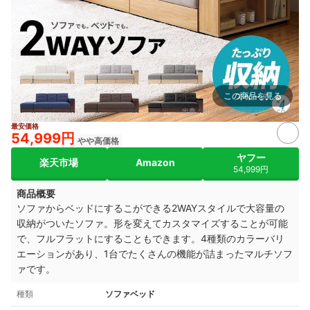
この商品を見る
出典：
store.shopping.yahoo.co.jp
最安価格
54,999円
やや高価格
ヤフー
楽天市場
Amazon
54,999円
商品概要
ソファからベッドにするこができる2WAYスタイルで大容量の
収納がついたソファ。形を変えてカスタマイズすることが可能
で、フルフラットにすることもできます。4種類のカラーバリ
エーションがあり、1台でたくさんの機能が詰まったマルチソフ
ァです
。
種類
ソファベッド