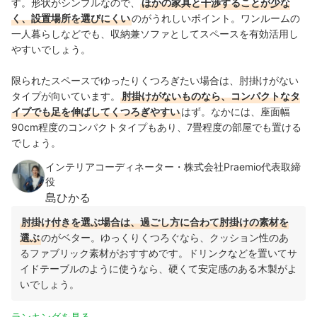
す。形状がシンプルなので、
ほかの家具と干渉することが少な
く、設置場所を選びにくい
のがうれしいポイント。ワンルームの
一人暮らしなどでも、収納兼ソファとしてスペースを有効活用し
やすいでしょう。
限られたスペースでゆったりくつろぎたい場合は、肘掛けがない
タイプが向いています。
肘掛けがないものなら、コンパクトなタ
イプでも足を伸ばしてくつろぎやすい
はず。なかには、座面幅
90cm程度のコンパクトタイプもあり、7畳程度の部屋でも置ける
でしょう。
インテリアコーディネーター・株式会社Praemio代表取締
役
島ひかる
肘掛け付きを選ぶ場合は、過ごし方に合わて肘掛けの素材を
選ぶ
のがベター。ゆっくりくつろぐなら、クッション性のあ
るファブリック素材がおすすめです。ドリンクなどを置いてサ
イドテーブルのように使うなら、硬くて安定感のある木製がよ
いでしょう。
ランキングを見る