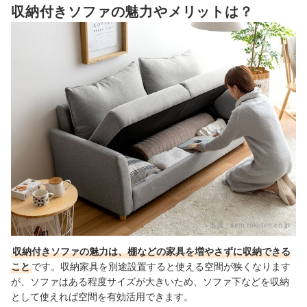
収納付きソファの魅力やメリットは？
跳ね上げタイプの組み立て式を選べば、搬入しやすく作りやす
6
い
収納付きソファ全24商品おすすめ人気ランキング
もっと収納スペースを増やしたい人はこちらもチェック！
収納付きソファの売れ筋ランキングもチェック！
出典：
item.rakuten.co.jp
収納付きソファの魅力は、棚などの家具を増やさずに収納できる
こと
です。収納家具を別途設置すると使える空間が狭くなります
が、ソファはある程度サイズが大きいため、ソファ下などを収納
として使えれば空間を有効活用できます。