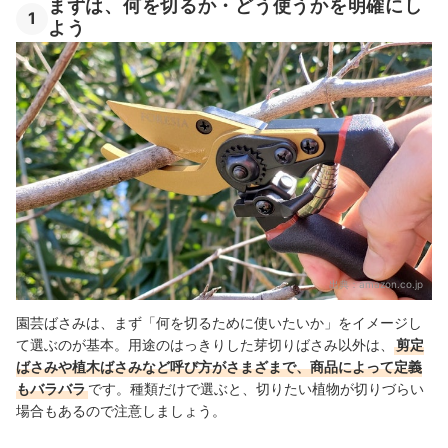
まずは、何を切るか・どう使うかを明確にし
1
よう
出典：
amazon.co.jp
園芸ばさみは、まず「何を切るために使いたいか」をイメージし
て選ぶのが基本。用途のはっきりした芽切りばさみ以外は、
剪定
ばさみや植木ばさみなど呼び方がさまざまで、商品によって定義
もバラバラ
です。
種類だけで選ぶと、切りたい
植物が切りづらい
場合もあるので注意しましょう。