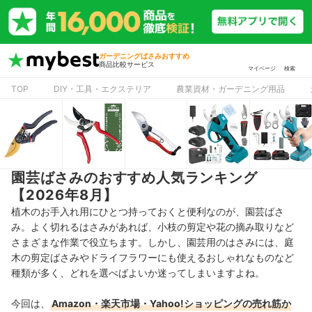
ガーデニングばさみおすすめ
商品比較サービス
マイページ
検索
TOP
DIY・工具・エクステリア
農業資材・ガーデニング用品
園芸ばさみのおすすめ人気ランキング
【2026年8月】
植木のお手入れ用にひとつ持っておくと便利なのが、園芸ばさ
み。よく切れるはさみがあれば、小枝の剪定や花の摘み取りなど
さまざまな作業で役立ちます。しかし、
園芸用のはさみには、庭
木の剪定ばさみやドライフラワーにも使えるおしゃれなものなど
種類が多く、どれを選べばよいか迷ってしまいますよね。
今回は、
Amazon・楽天市場・Yahoo!ショッピングの売れ筋か