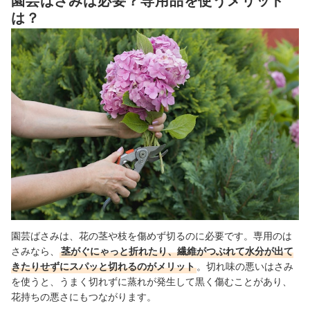
園芸ばさみは必要？専用品を使うメリット
6
初心者にはさびづらく扱いやすいステンレス製がおすすめ
は？
園芸ばさみ全131商品おすすめ人気ランキング
園芸ばさみを長く使うためのお手入れ方法は？
おしゃれなアイテムをそろえて、ガーデニングを楽しもう！
園芸ばさみの売れ筋ランキングもチェック！
園芸ばさみは、花の茎や枝を傷めず切るのに必要です。専用のは
さみなら、
茎がぐにゃっと折れたり、繊維がつぶれて水分が出て
きたりせずにスパッと切れるのがメリット
。切れ味の悪いはさみ
を使うと、うまく切れずに蒸れが発生して黒く傷むことがあり、
花持ちの悪さにもつながります。