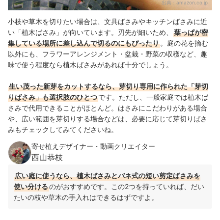
出典：
amazon.co.jp
小枝や草木を切りたい場合は、文具ばさみやキッチンばさみに近
い「植木ばさみ」が向いています。刃先が細いため、
葉っぱが密
集している場所に差し込んで切るのにもぴったり
。庭の花を摘む
以外にも、フラワーアレンジメント・盆栽・野菜の収穫など、趣
味で使う程度なら植木ばさみがあれば十分でしょう。
生い茂った新芽をカットするなら、芽切り専用に作られた「芽切
りばさみ」も選択肢のひとつ
です。
ただし、一般家庭では植木ば
さみで代用できることがほとんど。はさみにこだわりがある場合
や、広い範囲を芽切りする場合などは、必要に応じて芽切りばさ
みもチェックしてみてくださいね。
寄せ植えデザイナー・動画クリエイター
西山恭枝
広い庭に使うなら、植木ばさみとバネ式の短い剪定ばさみを
使い分ける
のがおすすめです。
この2つを持っていれば、だい
たいの枝や草木の手入れはできるはずですよ。