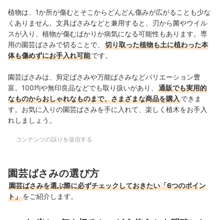
植物は、1か所が傷むとそこからどんどん傷みが広がることも少な
くありません。文具ばさみなどと兼用すると、刃から菌やウイル
スが入り、植物が傷むばかりか病気になる可能性もあります。専
用の園芸ばさみで切ることで、
切り取った植物も土に植わった本
体も傷めずにお手入れ可能
です。
園芸ばさみは、剪定ばさみや万能ばさみなどバリエーション豊
富。100均や無印良品などでも取り扱いがあり、
通販でも実用的
なものからおしゃれなものまで、さまざまな商品を購入
できま
す。お気に入りの園芸ばさみを手に入れて、楽しく植木をお手入
れしましょう。
コンテンツの誤りを送信する
園芸ばさみの選び方
園芸ばさみを選ぶ際に必ずチェックしておきたい「6つのポイン
ト」
をご紹介します。