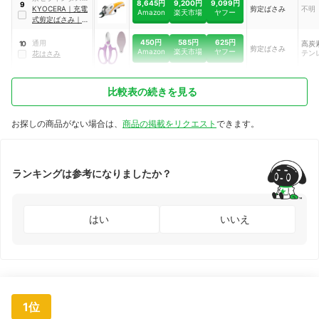
8,645円
9,200円
9,099円
9
リアルツールズ
KYOCERA
｜
充電
剪定ばさみ
不明
Amazon
楽天市場
ヤフー
式剪定ばさみ
｜
BSH-120
450円
585円
625円
通用
高炭
10
剪定ばさみ
Amazon
楽天市場
ヤフー
テン
花はさみ
比較表の続きを見る
お探しの商品がない場合は、
商品の掲載をリクエスト
できます。
ランキングは参考になりましたか？
はい
いいえ
1位