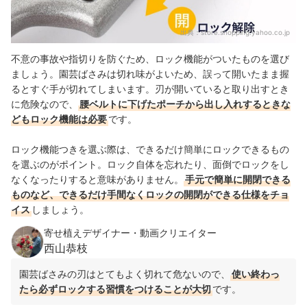
出典：
store.shopping.yahoo.co.jp
不意の事故や指切りを防ぐため、ロック機能がついたものを選び
ましょう。園芸ばさみは切れ味がよいため、誤って開いたまま握
るとすぐ手が切れてしまいます。刃が開いていると取り出すとき
に危険なので、
腰ベルトに下げたポーチから出し入れするときな
どもロック機能は必要
です。
ロック機能つきを選ぶ際は、できるだけ簡単にロックできるもの
を選ぶのがポイント。ロック自体を忘れたり、面倒でロックをし
なくなったりすると意味がありません。
手元で簡単に開閉できる
ものなど、できるだけ手間なくロックの開閉ができる仕様をチョ
イス
しましょう。
寄せ植えデザイナー・動画クリエイター
西山恭枝
園芸ばさみの刃はとてもよく切れて危ないので、
使い終わっ
たら必ずロックする習慣をつけることが大切
です。