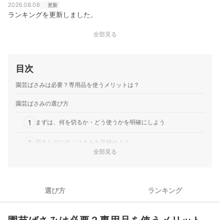
社団法人寄せ植えデザイナー®️協会を設立。
2026.08.08
更新
西山恭枝のプロフィール
ランキングを更新しました。
全部見る
目次
園芸ばさみは必要？専用品を使うメリットは？
園芸ばさみの選び方
1
まずは、何を切るか・どう使うかを明確にしよう
2
切るものに向くはさみを見極めよう
全部見る
3
手の疲れを軽減して、ラクに作業できるものを選ぼう
4
不意の事故を防ぐため、ロック機能つきを選ぼう
選び方
ランキング
5
持ちやすく手に合うものを選べば、作業効率もアップ