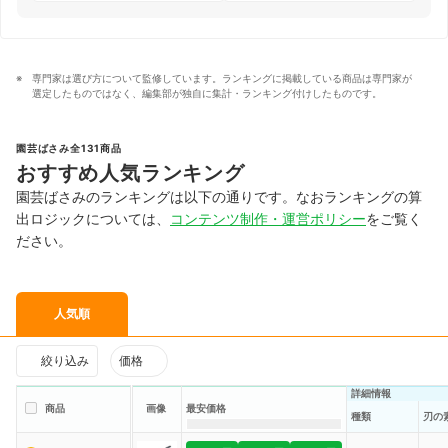
専門家は選び方について監修しています。ランキングに掲載している商品は専門家が
選定したものではなく、編集部が独自に集計・ランキング付けしたものです。
園芸ばさみ全131商品
おすすめ人気ランキング
園芸ばさみのランキングは以下の通りです。なおランキングの算
出ロジックについては、
コンテンツ制作・運営ポリシー
をご覧く
ださい。
人気順
絞り込み
価格
詳細情報
商品
画像
最安価格
種類
刃の