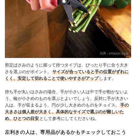
出典：
amazon.co.jp
剪定ばさみのように握って持つタイプは、ぴったり手に合う大き
さを選ぶのがポイント。
サイズが合っていると手の位置がずれに
くく、安定して切れることで使いやすさがアップ
します。
持ち手が丸いはさみの場合、手が小さい人は中で手が動かないよ
う、輪が小さめのものを選ぶとよいでしょう。反対に手が大きい
人は、手が収まるよう、円が少し大きめのものをチョイス。
手の
大きさは個人差が大きく、具体的なサイズで選ぶのが難しいた
め、ひとつの目安
として参考にしてくださいね。
左利きの人は、専用品があるかもチェックしておこう