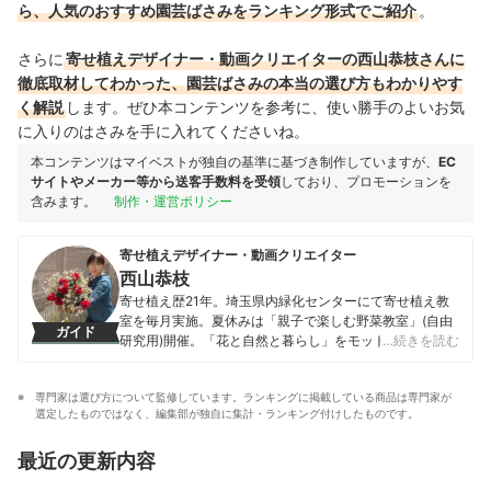
ら、人気のおすすめ
園芸ばさみ
をランキング形式でご紹介
。
さらに
寄せ植えデザイナー・動画クリエイターの西山恭枝さんに
徹底取材してわかった、
園芸ばさみ
の本当の選び方もわかりやす
く解説
します。ぜひ本コンテンツを参考に、使い勝手のよいお気
に入りのはさみを手に入れてくださいね。
本コンテンツはマイベストが独自の基準に基づき制作していますが、
EC
サイトやメーカー等から送客手数料を受領
しており、プロモーションを
含みます。
制作・運営ポリシー
寄せ植えデザイナー・動画クリエイター
西山恭枝
寄せ植え歴21年。埼玉県内緑化センターにて寄せ植え教
室を毎月実施。夏休みは「親子で楽しむ野菜教室」(自由
ガイド
研究用)開催。「花と自然と暮らし」をモットーに庭リフ
…続きを読む
ォームから寄せ植え、100均造花アレンジまで無理なく続
けられるガーデニングのヒントになるようYouTube(2010
専門家は選び方について監修しています。ランキングに掲載している商品は専門家が
年)やYahoo!JAPAN、LINE VOOMにて動画配信中。24年
選定したものではなく、編集部が独自に集計・ランキング付けしたものです。
前、自分が花の知識ゼロから生産者や園芸店運営者にな
り、寄せ植えから学んで良かったという経験からな形で
最近の更新内容
寄せ植えを普及。受賞歴2008年日比谷公園ガーデニング
ショーにて東京都知事賞受賞や他多数受賞。2014年一般