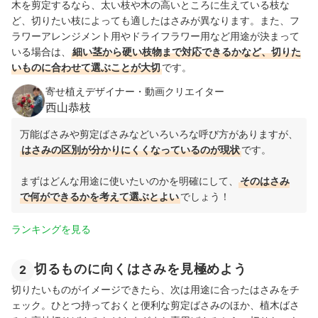
木を剪定するなら、太い枝や木の高いところに生えている枝な
ど、切りたい枝によっても適したはさみが異なります。また、フ
ラワーアレンジメント用やドライフラワー用など用途が決まって
いる場合は、
細い茎から硬い枝物まで対応できるかなど、切りた
いものに合わせて選ぶことが大切
です。
寄せ植えデザイナー・動画クリエイター
西山恭枝
万能ばさみや剪定ばさみなどいろいろな呼び方がありますが、
はさみの区別が分かりにくくなっているのが現状
です。
まずはどんな用途に使いたいのかを明確にして、
そのはさみ
で何ができるかを考えて選ぶとよい
でしょう！
ランキングを見る
切るものに向くはさみを見極めよう
2
切りたいものがイメージできたら、次は用途に合ったはさみをチ
ェック。ひとつ持っておくと便利な剪定ばさみのほか、植木ばさ