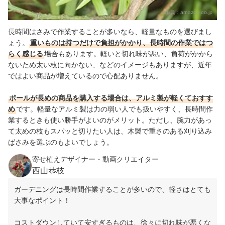
出典：
amazon.co.jp
長時間はさみで作業することが多いなら、軽量なものを選びまし
ょう。
重いものは持つだけで負担がかかり、長時間の作業ではつ
らく感じる
場合もあります。軽いと切れ味が悪い、負荷がかから
ないため太い枝に向かない、などのイメージもありますが、近年
ではよい商品が増えているので心配ありません。
ポールが長めの商品を購入する場合は、アルミ製が軽くておすす
め
です。軽量なアルミ製は力の弱い人でも扱いやすく、長時間作
業するときも使い勝手がよいのがメリット。ただし、腕力があっ
て太めの枝もスパッと切りたい人は、木製で重さのある刈り込み
ばさみを選ぶのもよいでしょう。
寄せ植えデザイナー・動画クリエイター
西山恭枝
ガーデニングは長時間作業することが多いので、軽さはとても
大事なポイント！
コストダウンしていて安すぎるものは、徐々に切れ味が悪くな