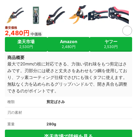
最安価格
3+
2,480円
中価格
楽天市場
Amazon
ヤフー
2,530円
2,480円
2,530円
商品概要
最大で20mmの枝に対応できる、力強い切れ味をもつ剪定はさ
みです。刃部分には硬さと丈夫さをあわせもつ鋼を使用してお
り、フッ素コーティング仕様でさびにも強くタフに使えます。
無駄なく力を込められるグリップハンドルで、開き具合も調整
できるのがポイントです。
種類
剪定ばさみ
刃の素材
重量
280g
楽天市場で詳細を見る