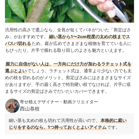
出典：
amazon.co.jp
汎用性の高さで選ぶなら、全長が短くてバネがついた「剪定ばさ
み」がおすすめです。
細い茎から1〜2cm程度の太めの枝までス
パスパ切れる
ため、庭が広めでさまざまな植物を育てている人に
もぴったり。片手で握れる取り回しのよさも魅力といえます。
握力に自信がない人は、一方向にだけ力が加わるラチェット式を
選ぶとよい
でしょう。ラチェット式は、通常より少ない力でも太
めの枝を切れるのがメリット。剪定ばさみにはさまざまなサイズ
がありますが、手の届く高さで特別硬い枝でなければ、片手に収
まるサイズの剪定ばさみでだいたいカバーできます。
寄せ植えデザイナー・動画クリエイター
西山恭枝
細い茎も太めの枝も切れて汎用性が高いので、
本格的に庭い
じりをするのなら、1つ持っておくとよいアイテム
です。