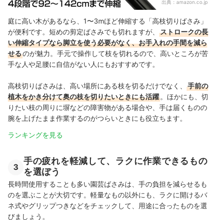
出典：
amazon.co.jp
庭に高い木があるなら、1〜3mほど伸縮する「高枝切りばさみ」
が便利です。短めの剪定ばさみでも切れますが、
ストロークの長
い伸縮タイプなら脚立を使う必要がなく、お手入れの手間を減ら
せる
のが魅力。手元で操作して枝を切れるので、高いところが苦
手な人や足腰に自信がない人にもおすすめです。
高枝切りばさみは、高い場所にある枝を切るだけでなく、
手前の
植木をかき分けて奥の枝を切りたいときにも活躍
。ほかにも、切
りたい枝の周りに塀などの障害物がある場合や、手は届くものの
腕を上げたまま作業するのがつらいときにも役立ちます。
ランキングを見る
手の疲れを軽減して、ラクに作業できるもの
3
を選ぼう
長時間使用することも多い園芸ばさみは、手の負担を減らせるも
のを選ぶことが大切です。軽量なもの以外にも、ラクに開けるバ
ネ式やグリップつきなどをチェックして、用途に合ったものを選
びましょう。