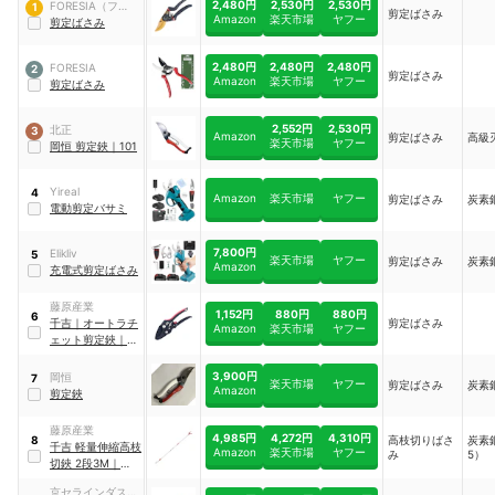
2,480円
2,530円
2,530円
FORESIA（フォレ
1
剪定ばさみ
Amazon
楽天市場
ヤフー
シア）
剪定ばさみ
2,480円
2,480円
2,480円
FORESIA
2
剪定ばさみ
Amazon
楽天市場
ヤフー
剪定ばさみ
2,552円
2,530円
北正
3
Amazon
剪定ばさみ
高級
楽天市場
ヤフー
岡恒 剪定鋏
｜
101
Yireal
4
Amazon
楽天市場
ヤフー
剪定ばさみ
炭素
電動剪定バサミ
7,800円
Elikliv
5
楽天市場
ヤフー
剪定ばさみ
炭素
Amazon
充電式剪定ばさみ
藤原産業
1,152円
880円
880円
6
千吉
｜
オートラチ
剪定ばさみ
Amazon
楽天市場
ヤフー
ェット剪定鋏
｜
SGP-55R
3,900円
岡恒
7
楽天市場
ヤフー
剪定ばさみ
炭素
Amazon
剪定鋏
藤原産業
4,985円
4,272円
4,310円
高枝切りばさ
炭素鋼
8
千吉 軽量伸縮高枝
Amazon
楽天市場
ヤフー
み
5）
切鋏 2段3M
｜
SGLP-11
京セラインダスト