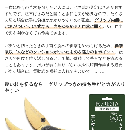
一度に多くの草木を切りたい人には、バネ式の剪定ばさみがおす
すめです。植木ばさみだと開くときにも力が必要なので、たくさ
ん切る場合は手に負担がかかりやすいのが難点。
グリップ内側に
バネがついたバネ式なら、力をゆるめると自然に開く
ため、自力
で刃を開かなくても作業できます。
パチンと切ったときの手首や腕への衝撃をやわらげるため、
衝撃
吸収ゴムなどのクッションがついたものを選ぶのもポイント
。は
さみで何度も繰り返し切ると、衝撃が蓄積して手首などを痛める
こともあります。握力が弱く握りづらい人や長時間作業する必要
がある場合は、電動式を候補に入れてもよいでしょう。
硬い枝を切るなら、グリップつきの持ち手だと力が入り
やすい