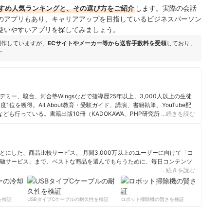
すめ人気ランキングと、その選び方をご紹介
します。
実際の会話
門のアプリもあり、キャリアアップを目指しているビジネスパーソン
使いやすいアプリを探してみましょう。
制作していますが、
ECサイトやメーカー等から送客手数料を受領
しており、
ー
ミー、駿台、河合塾Wingsなどで指導歴25年以上、3,000人以上の生徒
位を獲得。All About教育・受験ガイド、講演、書籍執筆、YouTube配
ども行っている。書籍出版10冊（KADOKAWA、PHP研究所他）はすべて
…続きを読む
。テレビ・新聞・雑誌メディア出演、掲載多数。
にした、商品比較サービス。 月間3,000万以上のユーザーに向けて「コ
融サービス」まで、ベストな商品を選んでもらうために、毎日コンテンツ
…続きを読む
ィール
検証
USBタイプCケーブルの耐久性を検証
ロボット掃除機の賢さを検証
サ