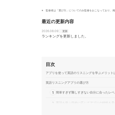
監修者は「選び方」についてのみ監修をおこなっており、掲
最近の更新内容
2026.08.09
更新
ランキングを更新しました。
目次
アプリを使って英語のリスニングを学ぶメリット
英語リスニングアプリの選び方
1
簡単すぎず難しすぎない自分に合ったレベ
2
英語を学ぶ目的に応じてアプリの特性を見
3
機能に注目！自分の学習スタイルに適した