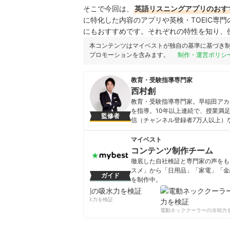
そこで今回は、
英語リスニングアプリのおす
に特化した内容のアプリや英検・TOEIC専
にもおすすめです。それぞれの特性を知り、
本コンテンツはマイベストが独自の基準に基づき
プロモーションを含みます。
制作・運営ポリシ
教育・受験指導専門家
西村創
教育・受験指導専門家。早稲田アカデ
を指導。10年以上連続で、授業満足度1
監修者
信（チャンネル登録者7万人以上）な
重版更新中で、累計15万部を突破
西村創のプロフィール
マイベスト
コンテンツ制作チーム
徹底した自社検証と専門家の声をもと
スメ」から「日用品」「家電」「金
ガイド
を制作中。
コンテンツ制作チームのプロフ
柔軟剤の吸水力を検証
電動ネッククーラーの冷却力を