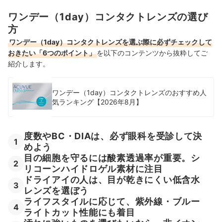
人気のメーカー・ブランド別に、代表的なレンズの特徴を確認
ワンデー（1day）コンタクトレンズの選び
6
しよう
方
デイリーズワンデーコンタクトレンズ全8商品おすすめ人気ランキング
ワンデー（1day）コンタクトレンズを選ぶ際に必ずチェックして
おきたい「6つのポイント」
を以下のコンテンツから抜粋してご
デイリーズワンデーコンタクトレンズの売れ筋ランキングもチェック！
紹介します。
ワンデー（1day）コンタクトレンズのおすすめ人
気ランキング【2026年8月】
度数やBC・DIAは、必ず眼科を受診して決
1
めよう
目の細胞を守るには酸素透過率が重要。シ
2
リコーンハイドロゲル素材に注目
ドライアイの人は、目が乾きにくい低含水
3
レンズを選ぼう
ライフスタイルに応じて、紫外線・ブルー
4
ライトカット性能にも着目