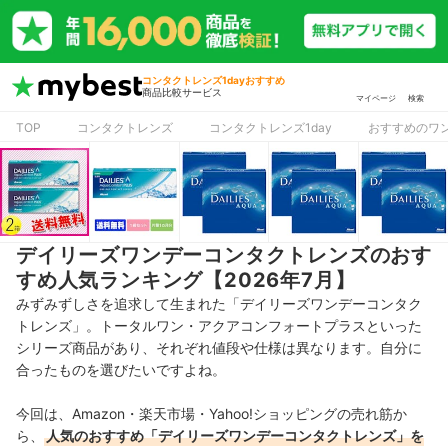
コンタクトレンズ1dayおすすめ
商品比較サービス
マイページ
検索
TOP
コンタクトレンズ
コンタクトレンズ1day
おすすめのワン
デイリーズワンデーコンタクトレンズのおす
すめ人気ランキング【2026年7月】
みずみずしさを追求して生まれた「デイリーズワンデーコンタク
トレンズ」。トータルワン・アクアコンフォートプラスといった
シリーズ商品があり、
それぞれ値段や仕様は異なります。
自分に
合ったものを選びたいですよね。
今回は、Amazon・楽天市場・Yahoo!ショッピングの売れ筋か
ら、
人気のおすすめ「デイリーズワンデーコンタクトレンズ」を