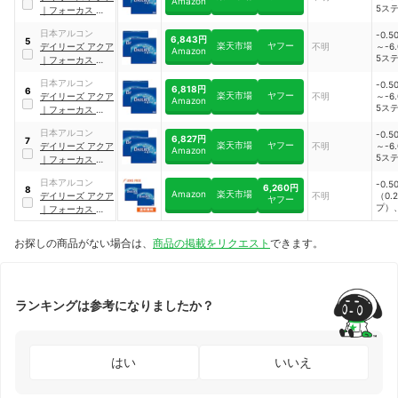
Amazon
5ス
｜
フォーカス デイ
プ）、
リーズ アクア
～-10
日本アルコン
-0.5
6,843円
5
50
楽天市場
ヤフー
デイリーズ アクア
不明
～-6.
Amazon
5ス
｜
フォーカス デイ
プ）、
リーズ アクア
～-10
日本アルコン
-0.5
6,818円
6
50
楽天市場
ヤフー
デイリーズ アクア
不明
～-6.
Amazon
5ス
｜
フォーカス デイ
プ）、
リーズ アクア
～-10
日本アルコン
-0.5
6,827円
7
50
楽天市場
ヤフー
デイリーズ アクア
不明
～-6.
Amazon
5ス
｜
フォーカス デイ
プ）、
リーズ アクア
～-10
日本アルコン
-0.5
6,260円
8
50
Amazon
楽天市場
デイリーズ アクア
不明
（0.
ヤフー
プ）、
｜
フォーカス デイ
〜-10
リーズ
50
お探しの商品がない場合は、
商品の掲載をリクエスト
できます。
ランキングは参考になりましたか？
はい
いいえ