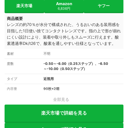
Amazon
楽天市場
ヤフー
6,836円
商品概要
レンズの約70％が水分で構成された、うるおいのある装用感を
目指した1日使い捨てコンタクトレンズです。指の上で形が崩れ
にくい設計により、装着や取り外しもスムーズに行えます。酸
素透過率Dk/t26で、酸素を通しやすい仕様となっています。
素材
不明
度数
-0.50～-6.00（0.25ステップ）、-6.50
～-10.00（0.50ステップ）
タイプ
近視用
内容量
90枚×2箱
全部見る
楽天市場で詳細を見る