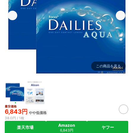
この商品を見る
出典：
amazon.co.jp
最安価格
6,843円
やや低価格
38.0円 / 1枚
Amazon
楽天市場
ヤフー
6,843円