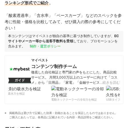
ランキング形式でご紹介
。
「酸素透過率」「含水率」「ベースカーブ」 などのスペックを参
考に性能・価格を比較してみて、ぜひ購入の際の参考にしてくだ
さい！
本コンテンツはマイベストが独自の基準に基づき制作していますが、
EC
サイトやメーカー等から送客手数料を受領
しており、プロモーションを
含みます。
制作・運営ポリシー
マイベスト
コンテンツ制作チーム
徹底した自社検証と専門家の声をもとにした、商品比較
サービス。 月間3,000万以上のユーザーに向けて「コス
ガイド
メ」から「日用品」「家電」「金融サービス」まで、ベ
…続きを読む
ストな商品を選んでもらうために、毎日コンテンツを制
作中。
剤の吸水力を検証
コンテンツ制作チームのプロフィール
電動ネッククーラーの冷却力を検証
USBタイプCケー
掲載商品は選び方で記載した効果・効能があることを保証したものではありません。
ご購入にあたっては、各商品に記載されている内容・商品説明をご確認ください。