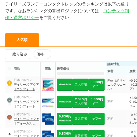
デイリーズワンデーコンタクトレンズのランキングは以下の通り
です。なおランキングの算出ロジックについては、
コンテンツ制
作・運営ポリシー
をご覧ください。
人気順
絞り込み
価格
詳細情報
商品
画像
最安価格
素材
度数
日本アルコン
PVA（ポリビ
-0.5
3,880円
1
Amazon
楽天市場
デイリーズ アクア
ニルアルコー
（0.
ヤフー
ル）
プ）、
｜
コンフォートプ
〜-15
ラス
50
日本アルコン
+4.0
2,590円
3,800円
2
Amazon
デイリーズ アクア
不明
0（0
楽天市場
ヤフー
ッ
｜
コンフォートプ
プ）、
ラス トーリック
〜-8.
日本アルコン
-0.5
6,836円
3
0ス
楽天市場
ヤフー
デイリーズ アクア
不明
～-6.
Amazon
5ス
｜
フォーカス デイ
プ）、
リーズ アクア
～-10
日本アルコン
-0.5
6,836円
4
50
楽天市場
ヤフー
デイリーズ アクア
不明
～-6.