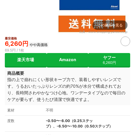
この商品を見る
出典：
store.shopping.yahoo.co.jp
最安価格
6,260円
やや高価格
69.5円 / 1枚
ヤフー
楽天市場
Amazon
6,260円
商品概要
指の上で崩れにくい形状キープ力で、装着しやすいレンズで
す。うるおいたっぷりレンズの約70%が水分で構成されてお
り、長時間さわやかなつけ心地。ワンデータイプなので毎日の
ケアが要らず、使うたび清潔で快適ですよ。
素材
不明
度数
-0.50〜-6.00（0.25ステッ
プ）、-6.50〜-10.00（0.50ステップ）