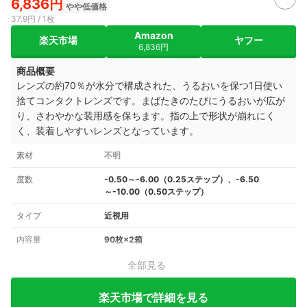
6,836円
やや低価格
37.9円 / 1枚
Amazon
楽天市場
ヤフー
6,836円
商品概要
レンズの約70％が水分で構成された、うるおいを保つ1日使い
捨てコンタクトレンズです。まばたきのたびにうるおいが広が
り、さわやかな装用感を保ちます。指の上で形状が崩れにく
く、装着しやすいレンズとなっています。
素材
不明
度数
-0.50～-6.00（0.25ステップ）、-6.50
～-10.00（0.50ステップ）
タイプ
近視用
内容量
90枚×2箱
全部見る
楽天市場で詳細を見る