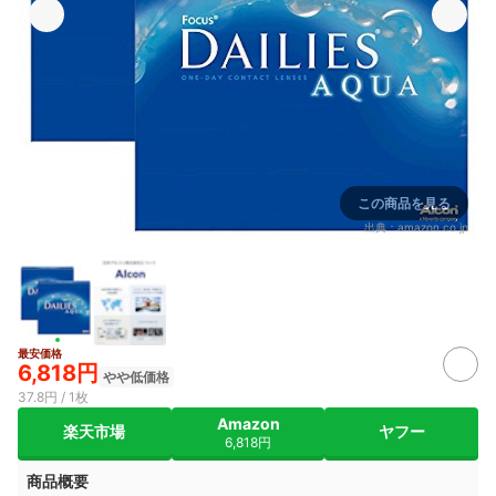
この商品を見る
出典：
amazon.co.jp
最安価格
6,818円
やや低価格
37.8円 / 1枚
Amazon
楽天市場
ヤフー
6,818円
商品概要