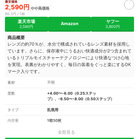
最安価格
2,590円
やや高価格
86.3円 / 1枚
楽天市場
ヤフー
Amazon
2,590円
3,800円
商品概要
レンズの約70％が、水分で構成されているレンズ素材を採用し
ています。さらに、保存液中にうるおい快適成分が2つ含まれて
いるトリプルモイスチャーテクノロジーにより快適なつけ心地
を実現。表裏がわかりやすく、毎日の装着をぐっと楽にする
OK
マーク入りです。
素材
不明
度数
+4.00〜-6.00（0.25ステッ
プ）、-6.50〜-8.00（0.50ステップ）
タイプ
乱視用
内容量
1箱30枚
全部見る