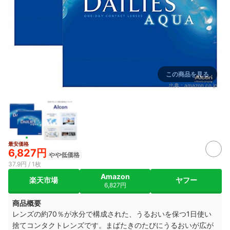
この商品を見る
出典：
amazon.co.jp
最安価格
6,827円
やや低価格
37.9円 / 1枚
Amazon
楽天市場
ヤフー
6,827円
商品概要
レンズの約70％が水分で構成された、うるおいを保つ1日使い
捨てコンタクトレンズです。まばたきのたびにうるおいが広が