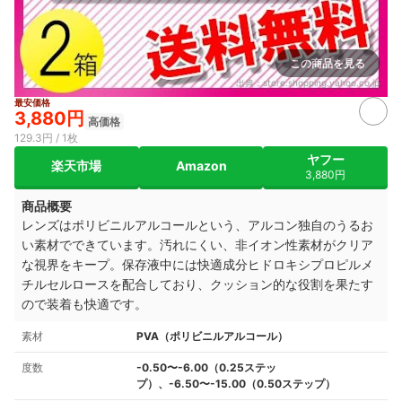
この商品を見る
出典：
store.shopping.yahoo.co.jp
最安価格
3,880円
高価格
129.3円 / 1枚
ヤフー
楽天市場
Amazon
3,880円
商品概要
レンズはポリビニルアルコールという、アルコン独自のうるお
い素材でできています。汚れにくい、非イオン性素材がクリア
な視界をキープ。
保存液中には快適成分ヒドロキシプロピルメ
チルセルロースを配合しており、クッション的な役割を果たす
ので装着も
快適です。
素材
PVA（ポリビニルアルコール）
度数
-0.50〜-6.00（0.25ステッ
プ）、-6.50〜-15.00（0.50ステップ）