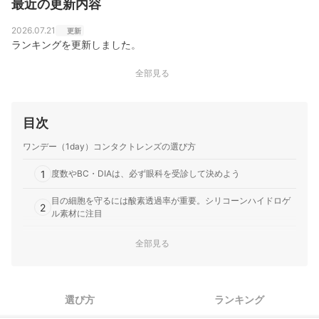
最近の更新内容
2026.07.21
更新
ランキングを更新しました。
全部見る
目次
ワンデー（1day）コンタクトレンズの選び方
1
度数やBC・DIAは、必ず眼科を受診して決めよう
目の細胞を守るには酸素透過率が重要。シリコーンハイドロゲ
2
ル素材に注目
3
ドライアイの人は、目が乾きにくい低含水レンズを選ぼう
全部見る
ライフスタイルに応じて、紫外線・ブルーライトカット性能に
4
も着目
選び方
ランキング
5
汚れに強いものを選びたいなら、非イオン性レンズをチェック