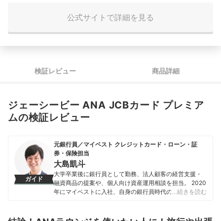
コンシェルジュの使いやすさ
5.00
公式サイトで詳細を見る
検証レビュー
商品詳細
ジェーシービー ANA JCBカード プレミア
ムの検証レビュー
元銀行員／マイベスト クレジットカード・ローン・証
券・保険担当
大島凱斗
大学卒業後に銀行員として勤務、法人顧客の経営支援・
ガイド
融資商品の提案や、個人向け資産運用相談を担当。 2020
年にマイベストに入社、自身の銀行員時代の経験を活か
…続きを読む
し、カードローン・クレジットカード・生命保険・損害
保険・株式投資などの金融サービスやキャッシュレス決
済を専門に解説コンテンツの制作を統括する。 また、