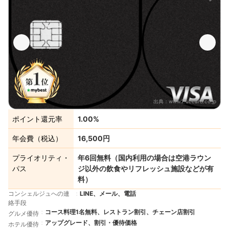
出典：
www2.uccard.co.jp
ポイント還元率
1.00%
年会費（税込）
16,500円
プライオリティ・
年6回無料（国内利用の場合は空港ラウン
パス
ジ以外の飲食やリフレッシュ施設などが有
料）
コンシェルジュへの連
LINE、メール、電話
絡手段
コース料理1名無料、レストラン割引、チェーン店割引
グルメ優待
アップグレード、割引・優待価格
ホテル優待