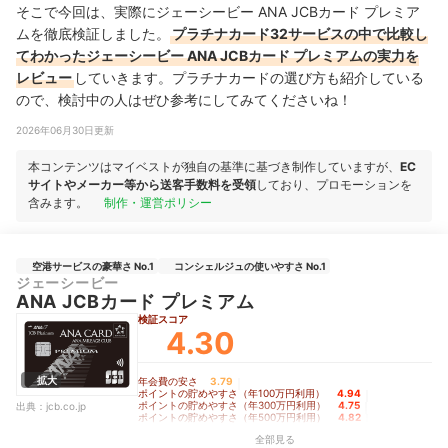
そこで今回は、実際にジェーシービー ANA JCBカード プレミア
ムを徹底検証しました。
プラチナカード32サービスの中で比較し
てわかったジェーシービー ANA JCBカード プレミアムの実力を
レビュー
していきます。プラチナカードの選び方も紹介している
ので、検討中の人はぜひ参考にしてみてくださいね！
2026年06月30日更新
本コンテンツはマイベストが独自の基準に基づき制作していますが、
EC
サイトやメーカー等から送客手数料を受領
しており、プロモーションを
含みます。
制作・運営ポリシー
空港サービスの豪華さ No.1
コンシェルジュの使いやすさ No.1
ジェーシービー
ANA JCBカード プレミアム
検証スコア
4.30
拡大
年会費の安さ
3.79
｜
ポイントの貯めやすさ（年100万円利用）
4.94
｜
ポイントの貯めやすさ（年300万円利用）
4.75
｜
出典：
jcb.co.jp
ポイントの貯めやすさ（年500万円利用）
4.82
｜
ポイントの貯めやすさ（年1,000万円利用）
4.53
｜
全部見る
特典の豪華さ
4.50
｜
空港サービスの豪華さ
5.00
｜