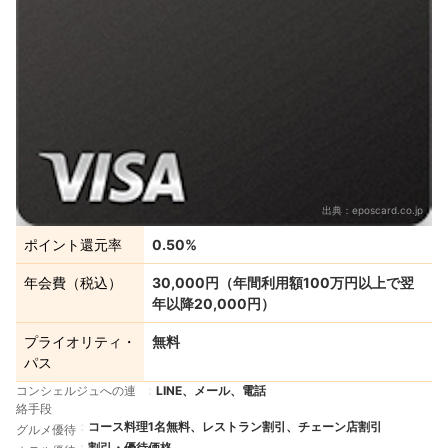
出典：
eposcard.co.jp
ポイント還元率
0.50%
年会費（税込）
30,000円（年間利用額100万円以上で翌
年以降20,000円）
プライオリティ・
無料
パス
コンシェルジュへの連
LINE、メール、電話
絡手段
コース料理1名無料、レストラン割引、チェーン店割引
グルメ優待
割引・優待価格