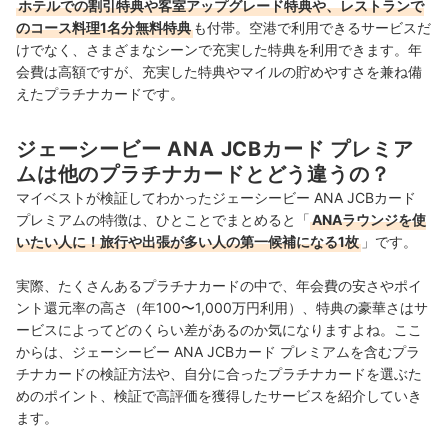
ホテルでの割引特典や客室アップグレード特典や、レストランで
のコース料理1名分無料特典
も付帯。空港で利用できるサービスだ
けでなく、さまざまなシーンで充実した特典を利用できます。年
会費は高額ですが、充実した特典やマイルの貯めやすさを兼ね備
えたプラチナカードです。
ジェーシービー ANA JCBカード プレミア
ムは他のプラチナカードとどう違うの？
マイベストが検証してわかったジェーシービー ANA JCBカード
プレミアムの特徴は、ひとことでまとめると「
ANAラウンジを使
いたい人に！旅行や出張が多い人の第一候補になる1枚
」です。
実際、たくさんあるプラチナカードの中で、年会費の安さやポイ
ント還元率の高さ（年100〜1,000万円利用）、特典の豪華さはサ
ービスによってどのくらい差があるのか気になりますよね。ここ
からは、ジェーシービー ANA JCBカード プレミアムを含むプラ
チナカードの検証方法や、自分に合ったプラチナカードを選ぶた
めのポイント、検証で高評価を獲得したサービスを紹介していき
ます。