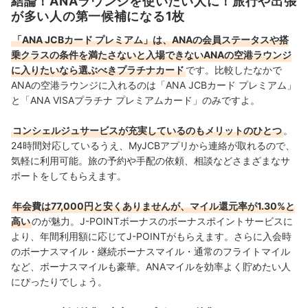
結論！ANAラウンジを使いたい人に！旅行や出張
Yahoo!ファイナンスで借入や投資への疑問や基礎知識に
が多い人の第一候補になる1枚
関する連載も担当している。
大島凱斗のプロフィール
「ANA JCBカード プレミアム」は、ANAの会員ステータスや搭
乗クラスの条件を満たさないと入場できないANAの空港ラウンジ
に入りたいなら選ぶべきプラチナカード
です。比較したなかで
ANAの空港ラウンジに入れるのは「ANA JCBカード プレミアム」
と「ANA VISAプラチナ プレミアムカード」のみですよ。
コンシェルジュサービスが充実しているのもメリットのひとつ
。
24時間対応しているうえ、MyJCBアプリから連絡が取れるので、
気軽に利用可能。旅の予約や手配の依頼、相談などさまざまなサ
ポートをしてもらえます。
年会費は77,000円と安くありませんが、マイル還元率が1.30%と
高い
のが魅力。J-POINTボーナスのボーナスポイントサービスに
より、年間利用額に応じてJ-POINTがもらえます。
さらに入会時
のボーナスマイル・継続ボーナスマイル・通常のフライトマイル
など、ボーナスマイルも豪華。ANAマイルを効率よく貯めたい人
にぴったりでしょう。