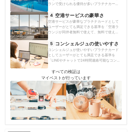
ランで受けられる優待が多いプラチナカー
ド」とし、以下の方法で各カードの検証を行
いました。2026年7月20日時点の情報をもと
空港サービスの豪華さ
4
に検証を行っています。
空港サービスが豪華なプラチナカードとして
ユーザーがとても満足できる基準を「空港ラ
ウンジが同伴者無料で使えて、無料で使える
空港サービスが多いプラチナカード」とし、
以下の方法で各カードの検証を行いました。
コンシェルジュの使いやすさ
5
2026年7月20日時点の情報をもとに検証を行
コンシェルジュが使いやすいプラチナカード
っています。
としてユーザーがとても満足できる基準を
「LINEやチャットで24時間連絡可能なコンシ
ェルジュが使えるプラチナカード」とし、以
下の方法で各カードの検証を行いました。
すべての検証は
2026年7月20日時点の情報をもとに検証を行
マイベストが行っています
っています。