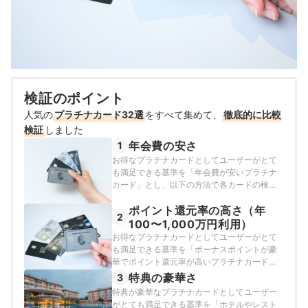
検証のポイント
人気の
プラチナカード32選
をすべて集めて、
徹底的に比較
検証
しました
年会費の安さ
1
お得なプラチナカードとしてユーザーがとて
も満足できる基準を「年会費が安いプラチナ
カード」とし、以下の方法で各カードの検証
を行いました。2026年7月20日時点の情報を
ポイント還元率の高さ（年
もとに検証を行っています。
2
100〜1,000万円利用）
お得なプラチナカードとしてユーザーがとて
も満足できる基準を「ボーナスポイントが豪
華でポイント還元率が高いプラチナカード」
とし、以下の方法で各カードの検証を行いま
特典の豪華さ
3
した。2026年7月20日時点の情報をもとに検
特典が豪華なプラチナカードとしてユーザー
証を行っています。
がとても満足できる基準を「ホテルやレスト