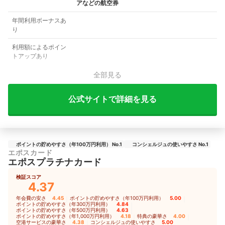
アなどの航空券
年間利用ボーナスあ
り
利用額によるポイン
トアップあり
全部見る
公式サイトで詳細を見る
ポイントの貯めやすさ（年100万円利用） No.1
コンシェルジュの使いやすさ No.1
エポスカード
エポスプラチナカード
検証スコア
4.37
年会費の安さ
4.45
｜
ポイントの貯めやすさ（年100万円利用）
5.00
｜
ポイントの貯めやすさ（年300万円利用）
4.84
｜
ポイントの貯めやすさ（年500万円利用）
4.63
｜
ポイントの貯めやすさ（年1,000万円利用）
4.18
｜
特典の豪華さ
4.00
｜
空港サービスの豪華さ
4.38
｜
コンシェルジュの使いやすさ
5.00