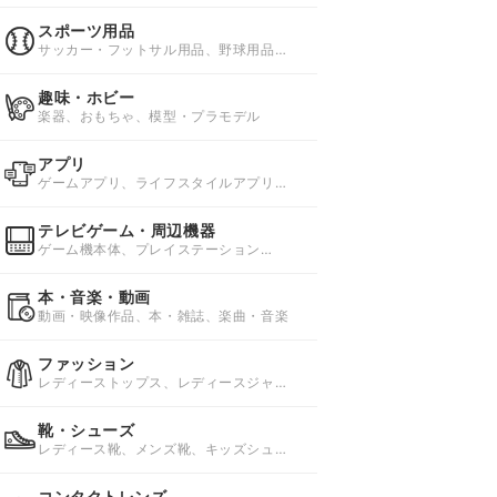
スポーツ用品
サッカー・フットサル用品、野球用品、
ソフトボール用品
趣味・ホビー
楽器、おもちゃ、模型・プラモデル
アプリ
ゲームアプリ、ライフスタイルアプリ、
ビジネスアプリ
テレビゲーム・周辺機器
ゲーム機本体、プレイステーション
4(PS4)ソフト、プレイステーション
3(PS3)ソフト
本・音楽・動画
動画・映像作品、本・雑誌、楽曲・音楽
ファッション
レディーストップス、レディースジャケ
ット・アウター、レディースボトムス
靴・シューズ
レディース靴、メンズ靴、キッズシュー
ズ・子供靴
コンタクトレンズ