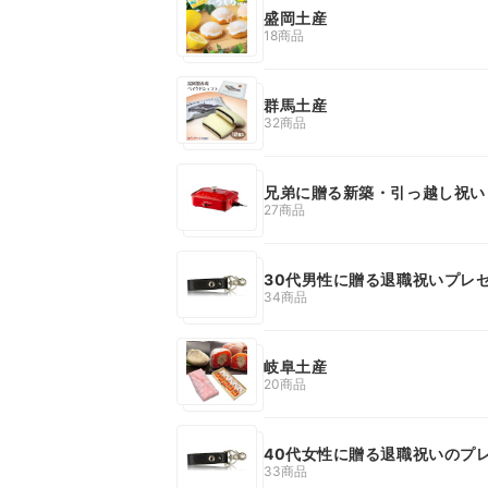
盛岡土産
18商品
群馬土産
32商品
兄弟に贈る新築・引っ越し祝い
27商品
30代男性に贈る退職祝いプレ
34商品
岐阜土産
20商品
40代女性に贈る退職祝いのプ
33商品