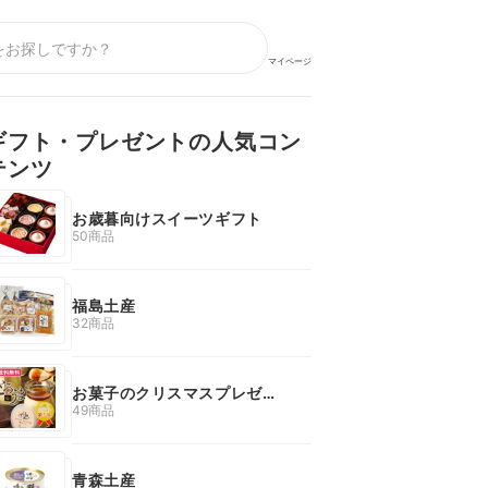
マイページ
ギフト・プレゼントの人気コン
テンツ
お歳暮向けスイーツギフト
50商品
福島土産
32商品
お菓子のクリスマスプレゼン
ト
49商品
青森土産