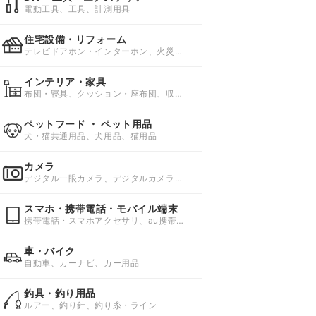
電動工具、工具、計測用具
住宅設備・リフォーム
テレビドアホン・インターホン、火災警
報器、ガスコンロ
インテリア・家具
布団・寝具、クッション・座布団、収納
家具・収納用品
ペットフード ・ ペット用品
犬・猫共通用品、犬用品、猫用品
カメラ
デジタル一眼カメラ、デジタルカメラ、
天体望遠鏡
スマホ・携帯電話・モバイル端末
携帯電話・スマホアクセサリ、au携帯電
話、docomo携帯電話
車・バイク
自動車、カーナビ、カー用品
釣具・釣り用品
ルアー、釣り針、釣り糸・ライン