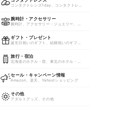
コンタクトレンズ1day、コンタクトレン
ズ1week、コンタクトレンズ2week
腕時計・アクセサリー
腕時計、アクセサリー・ジュエリー、ワ
インディングマシーン
ギフト・プレゼント
誕生日祝いのギフト、結婚祝いのギフ
ト、仕事のギフト
旅行・宿泊
北海道のホテル・宿、東北のホテル・
宿、関東のホテル・宿
セール・キャンペーン情報
Amazon、楽天、Yahoo!ショッピング
その他
アダルトグッズ、その他