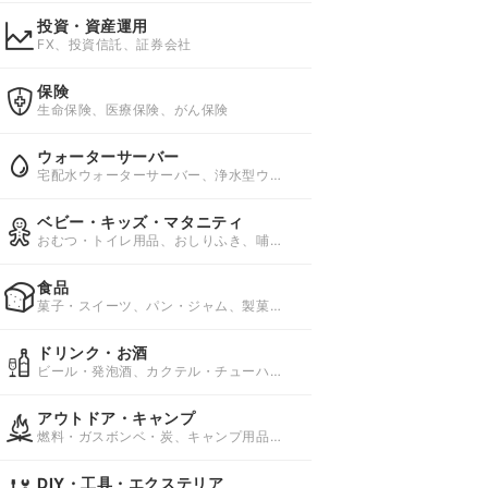
投資・資産運用
FX、投資信託、証券会社
保険
生命保険、医療保険、がん保険
ウォーターサーバー
宅配水ウォーターサーバー、浄水型ウォ
ーターサーバー、ペットボトルウォータ
ーサーバー
ベビー・キッズ・マタニティ
おむつ・トイレ用品、おしりふき、哺乳
びん・授乳用品
食品
菓子・スイーツ、パン・ジャム、製菓・
製パン材料
ドリンク・お酒
ビール・発泡酒、カクテル・チューハイ
(サワー)、ワイン
アウトドア・キャンプ
燃料・ガスボンベ・炭、キャンプ用品、
キャンプ用ベッド・コット
DIY・工具・エクステリア