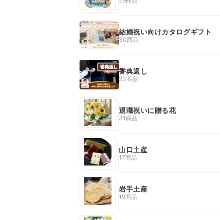
29商品
結婚祝い向けカタログギフト
30商品
香典返し
23商品
退職祝いに贈る花
31商品
山口土産
17商品
岩手土産
19商品