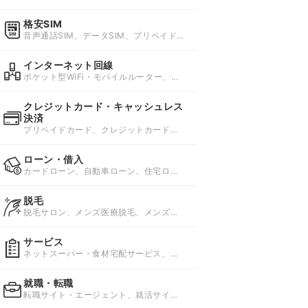
貨・消耗品
格安SIM
音声通話SIM、データSIM、プリペイド
SIM
インターネット回線
ポケット型WiFi・モバイルルーター、ホ
ームルーター、国内レンタルWi-Fi
クレジットカード・キャッシュレス
決済
プリペイドカード、クレジットカード、
スマホ決済
ローン・借入
カードローン、自動車ローン、住宅ロー
ン
脱毛
脱毛サロン、メンズ医療脱毛、メンズ脱
毛サロン
サービス
ネットスーパー・食材宅配サービス、資
格スクール、レンタル・リース
就職・転職
転職サイト・エージェント、就活サイ
ト・エージェント、バイト求人