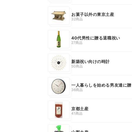
お菓子以外の東京土産
32商品
40代男性に贈る退職祝い
27商品
新築祝い向けの時計
50商品
一人暮らしを始める男友達に贈
36商品
京都土産
41商品