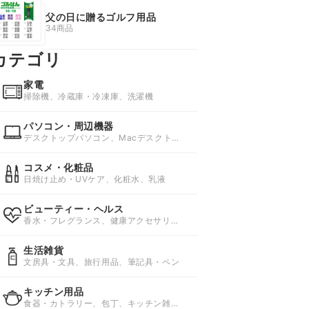
父の日に贈るゴルフ用品
34商品
カテゴリ
家電
掃除機、冷蔵庫・冷凍庫、洗濯機
パソコン・周辺機器
デスクトップパソコン、Macデスクトッ
プ、ノートパソコン
コスメ・化粧品
日焼け止め・UVケア、化粧水、乳液
ビューティー・ヘルス
香水・フレグランス、健康アクセサリ
ー、健康グッズ
生活雑貨
文房具・文具、旅行用品、筆記具・ペン
キッチン用品
食器・カトラリー、包丁、キッチン雑