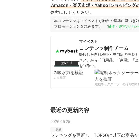
Amazon・楽天市場・Yahoo!ショッピ
参考にしてください。
本コンテンツはマイベストが独自の基準に基づき
プロモーションを含みます。
制作・運営ポリシ
マイベスト
コンテンツ制作チーム
徹底した自社検証と専門家の声をもと
スメ」から「日用品」「家電」「金
ガイド
を制作中。
コンテンツ制作チームのプロフ
柔軟剤の吸水力を検証
電動ネッククーラーの冷却力を検
最近の更新内容
2026.05.25
更新
ランキングを更新し、TOP20に以下の商品