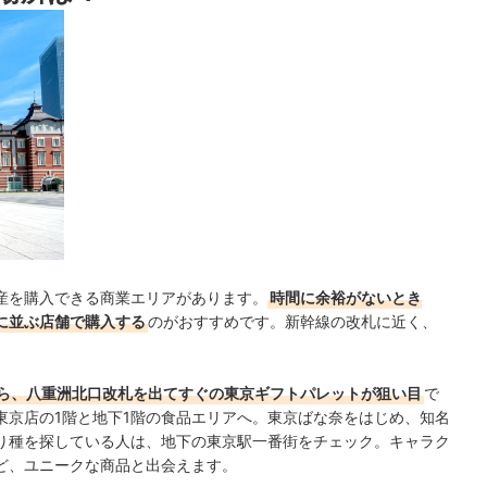
新しいニューヨークスタイルのチーズ菓子を堪能できる一品です。
ック！
すめ。ゴーダチーズを練り込んだラングドシャ生地で、チェダー
リームを包んでいます。
産を購入できる商業エリアがあります。
時間に余裕がないとき
に並ぶ店舗で購入する
のがおすすめです。新幹線の改札に近く、
。
ら、八重洲北口改札を出てすぐの東京ギフトパレットが狙い目
で
東京店の1階と地下1階の食品エリアへ。東京ばな奈をはじめ、知名
り種を探している人は、地下の東京駅一番街をチェック。キャラク
ど、ユニークな商品と出会えます。