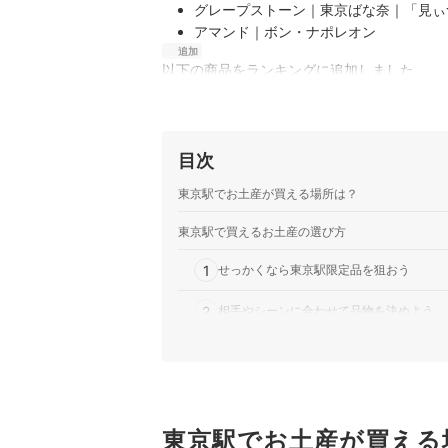
グレープストーン｜東京ばな奈｜「見ぃ
アマンド｜ボン・ナポレオン
追加
以下の商品をランキングに追加しました。
錦豊琳｜日本橋錦豊琳 かりんとう
かりんとう専門店の人気の味を23g入
に、生地には国内産小麦を100%使用
クぼりぼりとした食感が楽しめます。
目次
あわ家惣兵衛｜東京駅丸の内駅舎最中
東京駅でお土産が買える場所は？
歴史ある駅舎の復元を機に誕生した、時
た駅舎型の最中種に、風味豊かな小豆餡
東京駅で買えるお土産の選び方
個包装された手のひらサイズのスティッ
ケイシイシイ｜チーズケーキ ナウ カマン
1
せっかくなら東京駅限定品を狙おう
クラシックなチーズケーキのおいしさを
2
に楽しむためのスイーツです。製造日か
相手やシーンに合わせて品物を決めよう
の2種のチーズにレモンをきかせたしっ
3
食品を選ぶときは、保存方法と賞味期限を
テラ・コンフェクト｜チーズウィッチ
さっくりしたチーズクッキーとチョコレ
東京駅で買えるお土産全49商品おすすめ人気ラン
のサンド菓子です。チョコでコーティン
した食感を実現。さらに、個包装タイプ
東京駅周辺で観光するなら、近くの宿を予約する
東京駅でお土産が買える
かみなり舎｜ニューヨークパーフェクト