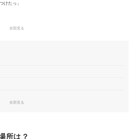
つけたっ」
全部見る
りの食べやすい小袋にしています。素材本来の自然な風味を大切
。生地をじっくり自然発酵させたのちに軽やかに揚げており、サクサ
代を超えて心を癒やすための和菓子です。国内産の餅米を使用し
と爽やかなバタークリームをサンド。賞味期限は60日間と長く、
ク形状は、配りやすさを…
ベール & エダム
焼き菓子として表現し、チーズを主役とした濃厚な味わいを手軽
ら30日の賞味期間があり常温保存が可能。カマンベールとエダム
全部見る
とりしたケイク生地を使…
確認しよう
ート、とろけるソースの三重奏が楽しめるチーズ好きの人のため
キング
グされたチーズソースを挟んだ独自の三層構造により、とろりと
で、製造日より90日の日…
のがおすすめ
場所は？
チーズ クッキー