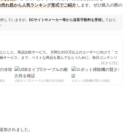
ングの売れ筋から人気ランキング形式でご紹介
します。ぜひ購入の際の
制作していますが、
ECサイトやメーカー等から送客手数料を受領
しており、
ー
にした、商品比較サービス。 月間3,000万以上のユーザーに向けて「コ
融サービス」まで、ベストな商品を選んでもらうために、毎日コンテンツ
…続きを読む
ィール
証
USBタイプCケーブルの耐久性を検証
ロボット掃除機の賢さを検証
サー
が追加されました。