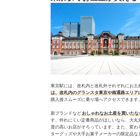
世界で活躍する3人のプロが監修した、
東京駅で買えるお土産の売れ筋ランキングもチェ
甘さと塩気の対比を楽しみたい人におす
チーズ入りのホワイトチョコとミルクク
他 36 商品
東京駅には、改札内と改札外それぞれにお土
は、改札内のグランスタ東京や南通路エリア
購入後スムーズに乗り場へアクセスできます
新ブランドなど
おしゃれなお土産を買いたな
す。外れにくい定番商品がほしいなら、大丸
度の高いお店がそろっています。また、変わ
ターグッズや大手お菓子メーカーの限定品な