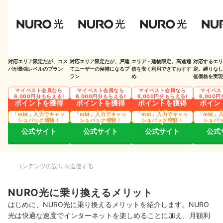
NURO光に乗り換える際の注意点
NURO光を利用できるエリアは限定的
開通工事は戸建て、マンションともに3か月程度かかる
対応エリア限定だが、コス
対応エリア限定だが、戸建
エリア・建物限定。高速通
対応するエリ
プロバイダーはSo-netのみ
パが最強レベルのプラン
てユーザーの候補になるプ
信を安く利用できておすす
定。縛りなし
ラン
め
低価格を実現
電話番号の引き継ぎができない可能性がある
マイベスト会員なら
マイベスト会員なら
マイベスト会員なら
マイベス
6,000円分もらえる!
6,000円分もらえる!
6,000円分もらえる!
6,000
ポイントを獲得
ポイントを獲得
ポイントを獲得
ポイン
NURO光 for マンションでお得にインターネットを利用できる
する
する
する
「mbt」入力でキャッ
「mbt」入力でキャッ
「mbt」入力でキャッ
「mbt」
シュバック増額！
シュバック増額！
シュバック増額！
シュバ
キャンペーンを利用すればキャッシュバックがもらえる
公式サイト
公式サイト
公式サイト
公式
NURO光へ乗り換えるメリットを把握できたら申し込みの検討も
NURO光の口コミや評判は本当？マイベストが検証しました
コンテンツの誤りを送信する
NURO光の乗り換えを検討している人は別の光回線もチェック！
NURO光に乗り換えるメリット
はじめに、NURO光に乗り換えるメリットを紹介します。NURO
光は快適な速度でインターネットを楽しめることに加え、月額利