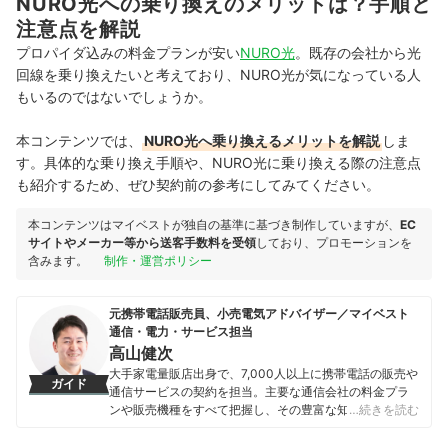
NURO光への乗り換えのメリットは？手順と
注意点を解説
プロパイダ込みの料金プランが安い
NURO光
。既存の会社から光
回線を乗り換えたいと考えており、NURO光が気になっている人
もいるのではないでしょうか。
本コンテンツでは、
NURO光へ乗り換えるメリットを解説
しま
す。具体的な乗り換え手順や、NURO光に乗り換える際の注意点
も紹介するため、ぜひ契約前の参考にしてみてください。
本コンテンツはマイベストが独自の基準に基づき制作していますが、
EC
サイトやメーカー等から送客手数料を受領
しており、プロモーションを
含みます。
制作・運営ポリシー
元携帯電話販売員、小売電気アドバイザー／マイベスト
通信・電力・サービス担当
高山健次
大手家電量販店出身で、7,000人以上に携帯電話の販売や
ガイド
通信サービスの契約を担当。主要な通信会社の料金プラ
ンや販売機種をすべて把握し、その豊富な知識で店舗販
…続きを読む
売ランキングにおいて個人表彰もされている。 その後マ
イベストに入社、携帯電話や光ファイバー回線キャリ