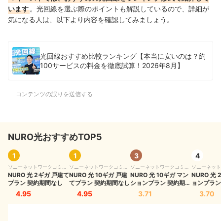
います
。光回線を選ぶ際のポイントも解説しているので、詳細が
気になる人は、以下より内容を確認してみましょう。
光回線おすすめ比較ランキング【本当に安いのは？約
100サービスの料金を徹底試算！2026年8月】
コンテンツの誤りを送信する
NURO光おすすめTOP5
1
1
3
4
ソニーネットワークコミュ
ソニーネットワークコミュ
ソニーネットワークコミュ
ソニーネット
ニケーションズ
NURO 光 2ギガ 戸建て
ニケーションズ
NURO 光 10ギガ 戸建
ニケーションズ
NURO 光 10ギガ マン
ニケーション
NURO 光
プラン 契約期間なし
てプラン 契約期間なし
ションプラン 契約期間
ョンプラン
なし
し
4.95
4.95
3.71
3.70