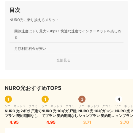
ア・インターネットプロバイダーなどの通信会社を専門
目次
に担当しており、格安SIMやホームルーターを実際に回線
契約し各社の料金プランや通信速度の比較を行うととも
NURO光に乗り換えるメリット
に、モバイルだけでなく10社以上の戸建て・マンション
向けの光回線の通信速度・速度制限も調査している。 ま
回線速度は下り最大2Gbps！快適な速度でインターネットを楽しめ
た通信サービスだけでなく、ファイナンシャルプランナ
ーの視点含めて電気代など固定費支出見直しのガイドも
る
している。
高山健次のプロフィール
月額利用料金が安い
ソフトバンクユーザーはスマートフォンの利用料金がお得になる
全部見る
NURO光へ乗り換える具体的な手順
自分が住んでいる場所でNURO光が使えるかチェック
NURO光おすすめTOP5
現在利用している回線の解約手続きを行う
1
1
3
4
NURO光への申し込みを行う
ソニーネットワークコミュ
ソニーネットワークコミュ
ソニーネットワークコミュ
ソニーネット
ニケーションズ
NURO 光 2ギガ 戸建て
ニケーションズ
NURO 光 10ギガ 戸建
ニケーションズ
NURO 光 10ギガ マン
ニケーション
NURO 光
プラン 契約期間なし
てプラン 契約期間なし
ションプラン 契約期間
ョンプラン
2回の開通工事へ立ち会い
なし
し
4.95
4.95
3.71
3.70
機器を設置して利用を開始する