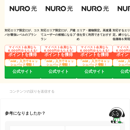
対応エリア限定だが、コス
対応エリア限定だが、戸建
エリア・建物限定。高速通
対応するエリ
パが最強レベルのプラン
てユーザーの候補になるプ
信を安く利用できておすす
定。縛りなし
ラン
め
低価格を実現
マイベスト会員なら
マイベスト会員なら
マイベスト会員なら
マイベス
6,000円分もらえる!
6,000円分もらえる!
6,000円分もらえる!
6,000
ポイントを獲得
ポイントを獲得
ポイントを獲得
ポイン
する
する
する
「mbt」入力でキャッ
「mbt」入力でキャッ
「mbt」入力でキャッ
「mbt」
シュバック増額！
シュバック増額！
シュバック増額！
シュバ
公式サイト
公式サイト
公式サイト
公式
コンテンツの誤りを送信する
参考になりましたか？