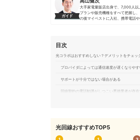
高山健次
大手家電量販店出身で、7,000
プランや販売機種をすべて把握し、
ガイド
の後マイベストに入社、携帯電話や
を専門に担当しており、格安SIM
行うとともに、モバイルだけでなく
している。 また通信サービスだけ
直しのガイドもしている。
目次
高山健次のプロフィール
光コラボはおすすめしない？デメリットをチェッ
プロバイダによっては通信速度が遅くなりやす
サポートが十分ではない場合がある
回線契約の電話勧誘がしつこい悪徳業者が存在
事業者の独自オプションで料金が高くなること
利用する人によってはメリットも十分ある
光回線おすすめTOP5
フレッツ光よりも基本料金が安くなるケースが
プロバイダを別で申し込む必要がない
1
1
3