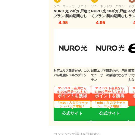
ソニーネットワークコミュ
ソニーネットワークコミュ
オプ
スマホ料金が割引される場合がある
ニケーションズ
NURO 光 2ギガ 戸建て
ニケーションズ
NURO 光 10ギガ 戸建
eo
プラン 契約期間なし
てプラン 契約期間なし
ラン
ほかの光コラボ・フレッツ光への乗り換えが簡
4.95
4.95
光コラボに関するQ＆A
光コラボの解約違約金は高いの？
光コラボ間の乗り換えには契約手数料が必要？
乗り換え時に電話番号は引き継げる？
対応エリア限定だが、コス
対応エリア限定だが、戸建
関西
パが最強レベルのプラン
てユーザーの候補になるプ
いて
光回線を選ぶなら？独自回線も含めて徹底比較
ラン
むな
マイベスト会員なら
マイベスト会員なら
6,000円分もらえる!
6,000円分もらえる!
1
ポイントを獲得
ポイントを獲得
する
する
「mbt」入力でキャッ
「mbt」入力でキャッ
シュバック増額！
シュバック増額！
公式サイト
公式サイト
コンテンツの誤りを送信する