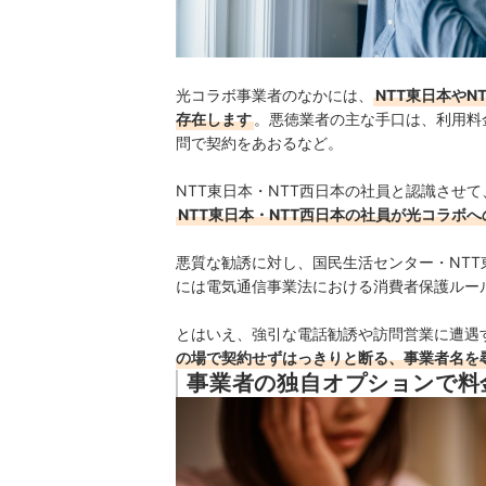
光コラボ事業者のなかには、
NTT東日本や
存在します
。
悪徳業者の主な手口は、
利用料
問で契約をあおる
など
。
NTT東日本・NTT西日本の社員と認識させ
NTT東日本・NTT西日本の社員が光コラボ
悪質な勧誘に対し、国民生活センター・NTT東
には
電気通信事業法における消費者保護ルー
とはいえ、強引な電話勧誘や訪問営業に遭遇
の場で契約せずはっきりと断る、事業者名を
事業者の独自オプションで料