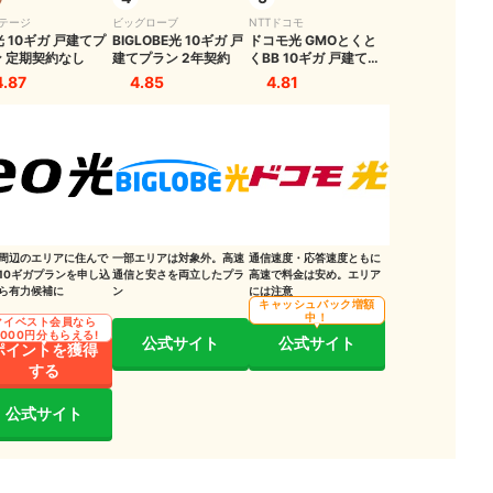
テージ
ビッグローブ
NTTドコモ
光 10ギガ 戸建てプ
BIGLOBE光 10ギガ 戸
ドコモ光 GMOとくと
 定期契約なし
建てプラン 2年契約
くBB 10ギガ 戸建てプ
ラン 2年契約
単
4.87
4.85
4.81
周辺のエリアに住んで
一部エリアは対象外。高速
通信速度・応答速度ともに
10ギガプランを申し込
通信と安さを両立したプラ
高速で料金は安め。エリア
ら有力候補に
ン
には注意
キャッシュバック増額
中！
マイベスト会員なら
,000円分もらえる!
公式サイト
公式サイト
ポイントを獲得
する
公式サイト