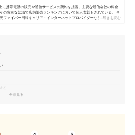
人以上に携帯電話の販売や通信サービスの契約を担当。主要な通信会社の料金
その豊富な知識で店舗販売ランキングにおいて個人表彰もされている。 そ
光ファイバー回線キャリア・インターネットプロバイダーなどの通信会社
…続きを読む
やホームルーターを実際に回線契約し各社の料金プランや通信速度の比較を
10社以上の戸建て・マンション向けの光回線の通信速度・速度制限も調査
でなく、ファイナンシャルプランナーの視点含めて電気代など固定費支出見
ク
い
する
全部見る
も
多い
4
5