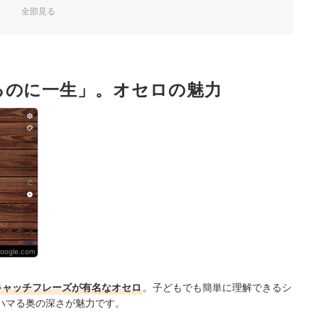
全部見る
わせて
されているものを
るのに一生」。オセロの魅力
グ
google.com
キャッチフレーズが有名なオセロ
。子どもでも簡単に理解できるシ
ハマる奥の深さが魅力です。