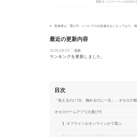
電動ネッククーラーの冷却力を
監修者は「選び方」についてのみ監修をおこなっており、掲
最近の更新内容
2026.08.05
更新
ランキングを更新しました。
目次
「覚えるのに1分、極めるのに一生」。オセロの
オセロゲームアプリの選び方
1
オフラインかオンラインかで選ぶ
2
1台のスマホで2人対戦できるものがおすす