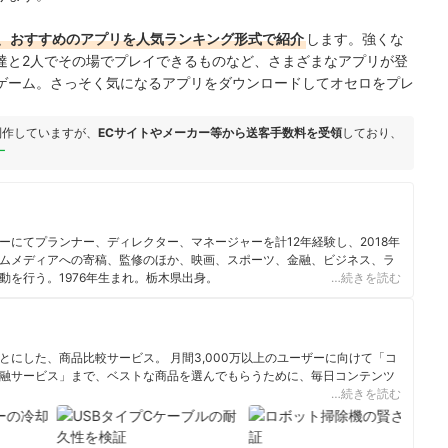
、おすすめのアプリを人気ランキング形式で紹介
します。強くな
達と2人でその場でプレイできるものなど、さまざまなアプリが登
ゲーム。さっそく気になるアプリをダウンロードしてオセロをプレ
制作していますが、
ECサイトやメーカー等から送客手数料を受領
しており、
ー
ーにてプランナー、ディレクター、マネージャーを計12年経験し、2018年
ムメディアへの寄稿、監修のほか、映画、スポーツ、金融、ビジネス、ラ
動を行う。1976年生まれ。栃木県出身。
…続きを読む
にした、商品比較サービス。 月間3,000万以上のユーザーに向けて「コ
融サービス」まで、ベストな商品を選んでもらうために、毎日コンテンツ
…続きを読む
ィール