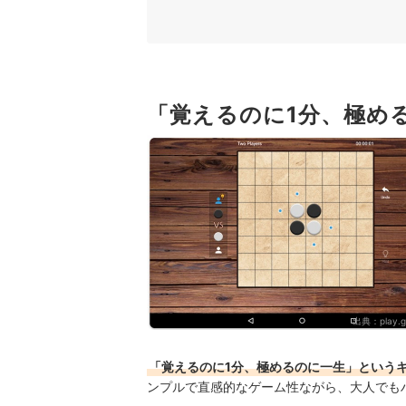
3
シンプルな定番・進化版は求める要素に合
4
本気で強くなりたいなら定石データが収録
「覚えるのに1分、極め
オセロゲームアプリ全34選おすすめ人気ランキン
まとめ
出典：
play.
「覚えるのに1分、極めるのに一生」という
ンプルで直感的なゲーム性ながら、大人でも