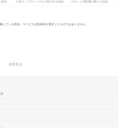
検証
USBタイプCケーブルの耐久性を検証
ロボット掃除機の賢さを検証
サ
載している商品・サービスは監修者が選定したものではありません。
全部見る
魅力
め