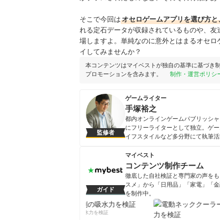
そこで今回は
オセロゲームアプリを選び方と
れる定石データが収録されているものや、友
場しますよ。単純なのに意外とはまるオセロ
イしてみませんか？
本コンテンツはマイベストが独自の基準に基づき
プロモーションを含みます。
制作・運営ポリシ
ゲームライター
手塚裕之
都内オンラインゲームパブリッシャ
にフリーライターとして独立。ゲー
監修者
イフスタイルなど多分野にて執筆活
手塚裕之のプロフィール
マイベスト
コンテンツ制作チーム
徹底した自社検証と専門家の声をもと
スメ」から「日用品」「家電」「金
ガイド
を制作中。
コンテンツ制作チームのプロフ
柔軟剤の吸水力を検証