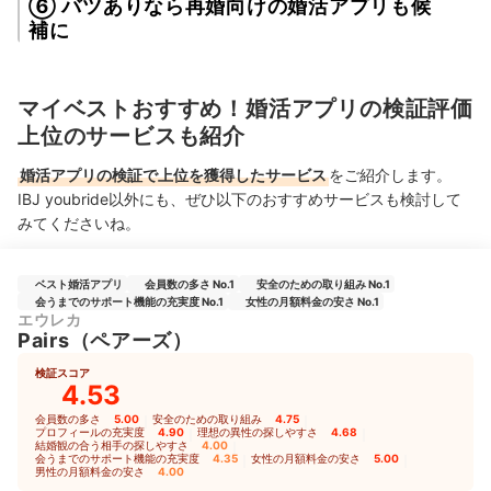
⑥ バツありなら再婚向けの婚活アプリも候
補に
マイベストおすすめ！婚活アプリの検証評価
上位のサービスも紹介
婚活アプリの検証で上位を獲得したサービス
をご紹介します。
IBJ youbride以外にも、ぜひ以下のおすすめサービスも検討して
みてくださいね。
ベスト婚活アプリ
会員数の多さ No.1
安全のための取り組み No.1
会うまでのサポート機能の充実度 No.1
女性の月額料金の安さ No.1
エウレカ
Pairs（ペアーズ）
検証スコア
4.53
会員数の多さ
5.00
｜
安全のための取り組み
4.75
｜
プロフィールの充実度
4.90
｜
理想の異性の探しやすさ
4.68
｜
結婚観の合う相手の探しやすさ
4.00
｜
会うまでのサポート機能の充実度
4.35
｜
女性の月額料金の安さ
5.00
｜
男性の月額料金の安さ
4.00