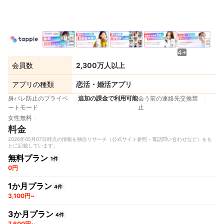
4+
会員数
2,300万人以上
アプリの種類
恋活・婚活アプリ
身バレ防止のプライベ
追加の課金で利用可能
会う前の連絡先交換禁
ートモード
止
女性無料
料金
2026年05月07日時点の情報を独自リサーチ（公式サイト参照・電話問い合わせなど）をも
とに記載しています。
無料プラン
1件
0円
1か月プラン
4件
3,100円~
3か月プラン
4件
7,600円~