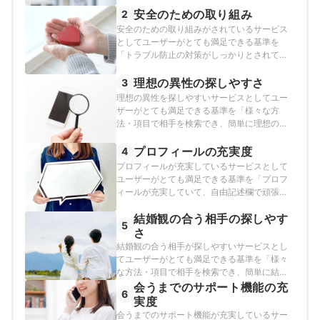
る」とし、以下の方法で各サービスの検証を
安全のための取り組み
2
行いました。2026年2月26日時点の情報をも
安全のための取り組みがされているサービス
とに検証を行なっています。
としてユーザーがとても満足できる基準を
「トラブル防止の対策がしっかりとされてい
て、万が一何かあった時はサービス側にいつ
でも連絡できるので安心して利用できる」と
理想の異性の探しやすさ
3
し、以下の方法で各サービスの検証を行いま
理想の異性を探しやすいサービスとしてユー
した。2026年2月26日時点の情報をもとに検
ザーがとても満足できる基準を「様々な方
証を行なっています。
法・項目で相手を検索でき、簡単に理想の相
手を見つけられる」とし、以下の方法で各サ
ービスの検証を行いました。2026年2月26日
プロフィールの充実度
4
時点の情報をもとに検証を行なっています。
プロフィールが充実しているサービスとして
ユーザーがとても満足できる基準を「プロフ
ィールが充実していて、自由記述欄で頑張ら
なくても相手がどんな人なのかよくわかり、
結婚観の合う相手の探しやす
自分がどんな人なのかもよく伝えられる」と
5
し、以下の方法で各サービスの検証を行いま
さ
した。2026年2月26日時点の情報をもとに検
結婚観の合う相手が探しやすいサービスとし
証を行なっています。
てユーザーがとても満足できる基準を「様々
な方法・項目で相手を検索でき、簡単に結婚
観が合う相手を見つけられる」とし、以下の
会うまでのサポート機能の充
6
方法で各サービスの検証を行いました。2026
実度
年2月26日時点の情報をもとに検証を行なって
会うまでのサポート機能が充実しているサー