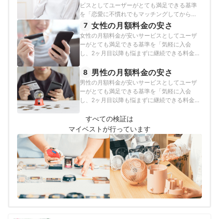
います。
ビスとしてユーザーがとても満足できる基準
を「恋愛に不慣れでもマッチングしてからデ
ートするまで悩まずに進められる」とし、以
女性の月額料金の安さ
7
下の方法で各サービスの検証を行いました。
女性の月額料金が安いサービスとしてユーザ
2026年2月26日時点の情報をもとに検証を行
ーがとても満足できる基準を「気軽に入会
なっています。
し、2ヶ月目以降も悩まずに継続できる料金」
とし、以下の方法で各サービスの検証を行い
ました。2026年5月7日時点の情報をもとに検
男性の月額料金の安さ
8
証を行なっています。
男性の月額料金が安いサービスとしてユーザ
ーがとても満足できる基準を「気軽に入会
し、2ヶ月目以降も悩まずに継続できる料金」
とし、以下の方法で各サービスの検証を行い
ました。2026年5月1日時点の情報をもとに検
すべての検証は
証を行なっています。
マイベストが行っています