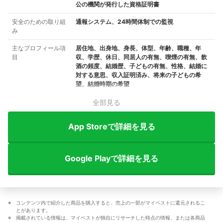
公の機関が発行した資格証明書
安全のための取り組
通報システム、24時間体制での監視
み
主なプロフィール項
居住地、出身地、身長、体型、年齢、職種、年
目
収、学歴、休日、同居人の有無、喫煙の有無、飲
酒の頻度、結婚歴、子どもの有無、性格、結婚に
対する意思、収入証明済み、将来の子どもの希
望、結婚時期の希望
全部見る
App Storeで詳細を見る
Google Playで詳細を見る
コンテンツ内で紹介した商品を購入すると、売上の一部がマイベストに還元されるこ
とがあります。
掲載されている情報は、マイベストが独自にリサーチした時点の情報、または各商品