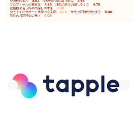
会員数の多さ
4.92
｜
安全のための取り組み
4.65
｜
プロフィールの充実度
4.90
｜
理想の異性の探しやすさ
4.70
｜
結婚観の合う相手の探しやすさ
3.60
｜
会うまでのサポート機能の充実度
3.70
｜
女性の月額料金の安さ
5.00
｜
男性の月額料金の安さ
4.09