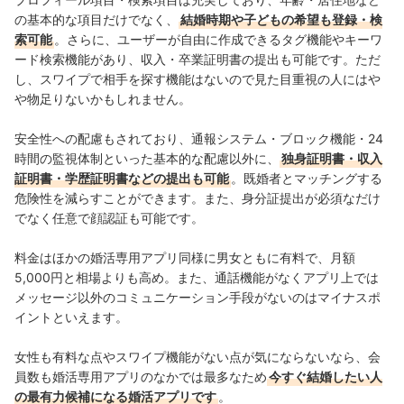
の基本的な項目だけでなく、
結婚時期や子どもの希望も登録・検
索可能
。さらに、ユーザーが自由に作成できる
タグ機能やキーワ
ード検索機能があり
、収入・卒業証明書の提出も可能です
。ただ
し、スワイプで相手を探す機能はないので見た目重視の人にはや
や物足りないかもしれません。
安全性への配慮もされており、通報システム
・ブロック機能・24
時間の監視体制といった基本的な配慮以外に、
独身証明書・収入
証明書・学歴証明書などの提出も可能
。既婚者とマッチングする
危険性を減らすことができます。
また、
身分証提出
が必須なだけ
でなく任意で顔認証も可能です。
料金はほかの婚活専用アプリ同様に男女ともに有料で、月額
5,000円と相場よりも高め。また、通話機能がなくアプリ上では
メッセージ以外のコミュニケーション手段がないのはマイナスポ
イントといえます。
女性も有料な点やスワイプ機能がない点が気にならないなら、会
員数も婚活専用アプリのなかでは最多なため
今すぐ結婚したい人
の最有力候補になる婚活アプリです
。