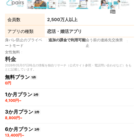
3+
会員数
2,500万人以上
アプリの種類
恋活・婚活アプリ
身バレ防止のプライベ
追加の課金で利用可能
会う前の連絡先交換禁
ートモード
止
女性無料
料金
2026年05月07日時点の情報を独自リサーチ（公式サイト参照・電話問い合わせなど）をも
とに記載しています。
無料プラン
1件
0円
1か月プラン
2件
4,100円~
3か月プラン
2件
8,800円~
6か月プラン
2件
13,400円~