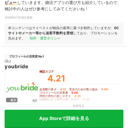
ビュー
していきます。婚活アプリの選び方も紹介しているので、
検討中の人はぜひ参考にしてみてくださいね！
2026年07月08日更新
本コンテンツはマイベストが独自の基準に基づき制作していますが、
EC
サイトやメーカー等から送客手数料を受領
しており、プロモーションを
含みます。
制作・運営ポリシー
プロフィールの充実度 No.1
IBJ
youbride
検証スコア
4.21
会員数の多さ
4.12
｜
安全のための取り組み
4.40
｜
プロフィールの充実度
5.00
｜
理想の異性の探しやすさ
4.25
｜
結婚観の合う相手の探しやすさ
4.40
｜
拡大
1/7
会うまでのサポート機能の充実度
3.30
｜
全部見る
女性の月額料金の安さ
3.24
｜
男性の月額料金の安さ
3.86
App Storeで詳細を見る