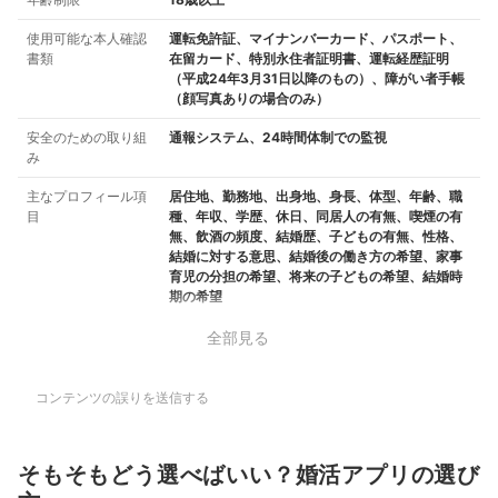
使用可能な本人確認
運転免許証、マイナンバーカード、パスポート、
書類
在留カード、特別永住者証明書、運転経歴証明
（平成24年3月31日以降のもの）、障がい者手帳
（顔写真ありの場合のみ）
安全のための取り組
通報システム、24時間体制での監視
み
主なプロフィール項
居住地、勤務地、出身地、身長、体型、年齢、職
目
種、年収、学歴、休日、同居人の有無、喫煙の有
無、飲酒の頻度、結婚歴、子どもの有無、性格、
結婚に対する意思、結婚後の働き方の希望、家事
育児の分担の希望、将来の子どもの希望、結婚時
期の希望
全部見る
コンテンツの誤りを送信する
そもそもどう選べばいい？婚活アプリの選び