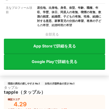
主なプロフィール項
居住地、出身地、身長、体型、年齢、職種、年
目
収、学歴、休日、同居人の有無、喫煙の有無、飲
酒の頻度、結婚歴、子どもの有無、性格、結婚に
対する意思、家事育児の分担の希望、将来の子ど
もの希望、結婚時期の希望
全部見る
App Storeで詳細を見る
Google Playで詳細を見る
理想の異性の探しやすさ No.1
女性の月額料金の安さ No.1
タップル
tapple（タップル）
検証スコア
4.29