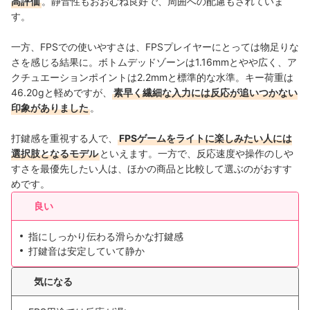
高評価
。静音性もおおむね良好で、周囲への配慮もされていま
す。
一方、FPSでの使いやすさは、FPSプレイヤーにとっては物足りな
さを感じる結果に。ボトムデッドゾーンは1.16mmとやや広く、ア
クチュエーションポイントは2.2mmと標準的な水準。キー荷重は
46.20gと軽めですが、
素早く繊細な入力には反応が追いつかない
印象がありました
。
打鍵感を重視する人で、
FPSゲームをライトに楽しみたい人には
選択肢となるモデル
といえます。一方で、反応速度や操作のしや
すさを最優先したい人は、ほかの商品と比較して選ぶのがおすす
めです。
良い
指にしっかり伝わる滑らかな打鍵感
打鍵音は安定していて静か
気になる