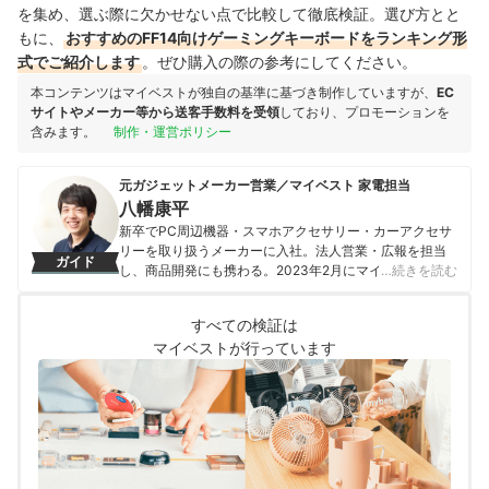
を集め、選ぶ際に欠かせない点で比較して徹底検証。選び方とと
もに、
おすすめのFF14向けゲーミングキーボードをランキング形
式でご紹介します
。ぜひ購入の際の参考にしてください。
本コンテンツはマイベストが独自の基準に基づき制作していますが、
EC
サイトやメーカー等から送客手数料を受領
しており、プロモーションを
含みます。
制作・運営ポリシー
元ガジェットメーカー営業／マイベスト 家電担当
八幡康平
新卒でPC周辺機器・スマホアクセサリー・カーアクセサ
リーを取り扱うメーカーに入社。法人営業・広報を担当
ガイド
し、商品開発にも携わる。2023年2月にマイベストに入
…続きを読む
社し、モバイルバッテリーやビデオカメラなどガジェッ
トやカメラの比較・コンテンツ制作を経験。現在では、
すべての検証は
家電を中心に幅広いジャンルのコンテンツ制作に携わ
マイベストが行っています
る。「専門性をもとにした調査・検証を通じ、一人ひと
りに合った選択肢を分かりやすく提案すること」を心が
けて、コンテンツ制作を行っている。
八幡康平のプロフィール