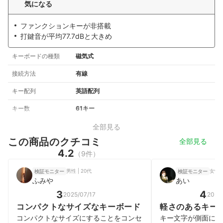
気になる
ファンクションキーが非搭載
打鍵音が平均77.7dBと大きめ
キーボードの種類
磁気式
接続方法
有線
キー配列
英語配列
キー数
61キー
全部見る
この商品のクチコミ
全部見る
4.2
（9件）
男性 | 20代
女性 |
検証モニター
検証モニター
ふみや
あい
3
4
2025/07/17
2025
コンパクトなサイズなキーボード
軽さのあるキー
コンパクトなサイズにすることをコンセ
キー文字が側面にあ