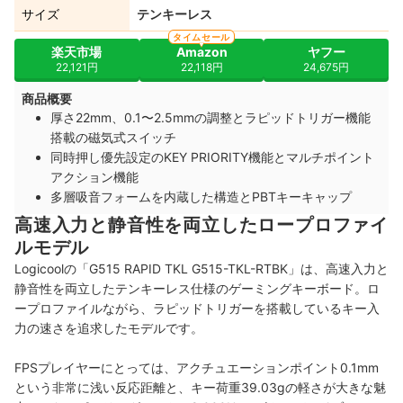
サイズ
テンキーレス
タイムセール
楽天市場
Amazon
ヤフー
22,121円
22,118円
24,675円
商品概要
厚さ22mm、0.1〜2.5mmの調整とラピッドトリガー機能
搭載の磁気式スイッチ
同時押し優先設定のKEY PRIORITY機能とマルチポイント
アクション機能
多層吸音フォームを内蔵した構造とPBTキーキャップ
高速入力と静音性を両立したロープロファイ
ルモデル
Logicoolの「G515 RAPID TKL G515-TKL-RTBK」は、高速入力と
静音性を両立したテンキーレス仕様のゲーミングキーボード。ロ
ープロファイルながら、ラピッドトリガーを搭載しているキー入
力の速さを追求したモデルです。
FPSプレイヤーにとっては、アクチュエーションポイント0.1mm
という非常に浅い反応距離と、キー荷重39.03gの軽さが大きな魅