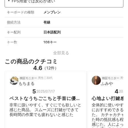
FPS用途では反応が遅い
キーボードの種類
メンブレン
接続方法
有線
キー配列
日本語配列
キー数
108キー
全部見る
この商品のクチコミ
4.6
（12件）
男性 | 30代
男性 |
検証モニター
検証モニター
もちまる
ふみや
5
4
2025/07/17
2025
ベストなうちごこちと手首に優し
心地よい打鍵感
い
非常に扱いやすく、すぐにでも欲しいと
全体的に使いやすく
感じた商品。 スムーズに打鍵ができて
におすすめできるキ
長時間の作業でも疲れないと感じた
た。 カチャカチャ
た時の抵抗感も程よ
感じた。人によって