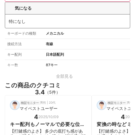
気になる
特になし
キーボードの種類
メカニカル
接続方法
有線
キー配列
日本語配列
キー数
87キー
全部見る
この商品のクチコミ
3.4
（5件）
男性 | 20代
男性 |
検証モニター
検証モニター
マイベストユーザー
マイベストユ
4
4
2025/10/09
2025
キー配列もノーマルで必要な位置
変換の時などミ
に必要なキーがある
りして気になり
【打鍵感のよさ】 多少の底打ち感があ
【打鍵感のよさ】 