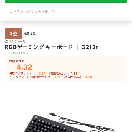
コンテンツの誤りを送信する
3位
検証18位
ロジクール
RGBゲーミング キーボード
｜
G213r
2021/05/14 発売
検証スコア
4.32
FPSでの使いやすさ
3.85
｜
打鍵感のよさ
4.85
｜
ゲームプレイ時の快適性の高さ
3.74
｜
静音性の高さ
4.20