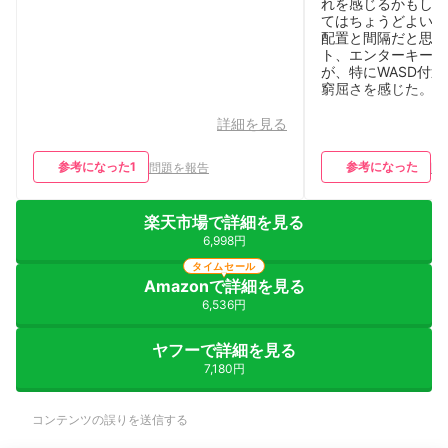
れを感じるかもしれ
てはちょうどよい。
配置と間隔だと思っ
ト、エンターキーな
が、特にWASD付
窮屈さを感じた
詳細を見る
参考になった
1
参考になった
問題を報告
問
楽天市場で詳細を見る
6,998円
タイムセール
Amazonで詳細を見る
6,536円
ヤフーで詳細を見る
7,180円
コンテンツの誤りを送信する