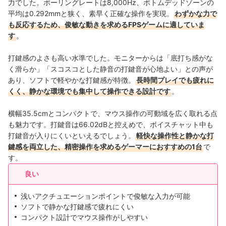
力でした。ポーリングレートは8,000Hz、ボトムデッドゾーンの
平均は0.292mmと狭く、素早く正確な操作を実現。
わずかな力で
も反応するため、俊敏な動きを求めるFPSゲームに適していま
す
。
打鍵感のよさも高い水準でした。モニターからは「底打ち感がな
く滑らか」「スコスコとした静音の打鍵音が心地よい」との声が
あり、ソフトで軽やかな打鍵感が特徴。
長時間プレイでも疲れに
くく、静かな環境でも集中して操作できる設計です
。
横幅35.5cmとコンパクトで、マウス操作の可動域を広く取れる点
も魅力です。打鍵音は66.02dBと控えめで、ボイスチャット中も
打鍵音が入りにくいといえるでしょう。
軽快な操作性と静かな打
鍵感を両立した、精密操作を求めるゲーマーにおすすめの1台
で
す。
良い
浅いアクチュエーションポイントで俊敏な入力が可能
ソフトで静かな打鍵感で疲れにくい
コンパクト設計でマウス操作がしやすい