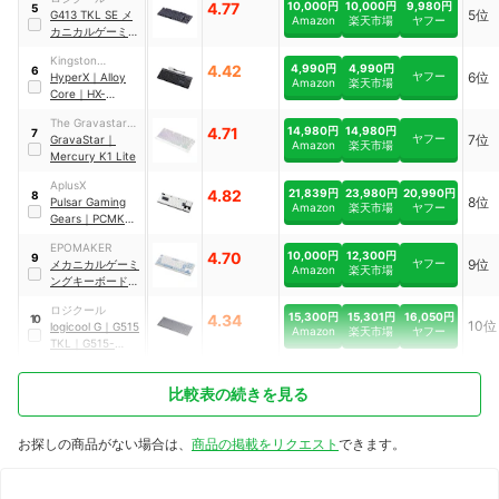
4.77
10,000円
10,000円
9,980円
5
5位
G413 TKL SE メ
Amazon
楽天市場
ヤフー
カニカルゲーミン
グキーボード
Kingston
4.42
4,990円
4,990円
6
ヤフー
6位
Technology
HyperX
｜
Alloy
Amazon
楽天市場
Core
｜
HX-
KB5ME2-JP
The Gravastar
4.71
14,980円
14,980円
7
ヤフー
7位
Trading
GravaStar
｜
Amazon
楽天市場
Mercury K1 Lite
AplusX
4.82
21,839円
23,980円
20,990円
8
8位
Pulsar Gaming
Amazon
楽天市場
ヤフー
Gears
｜
PCMK
2HE TKL Hall
EPOMAKER
Effect Magnetic
4.70
10,000円
12,300円
9
ヤフー
9位
メカニカルゲーミ
Gaming
Amazon
楽天市場
ングキーボード
｜
Keyboard
｜
TH87
PCMK2HE811W
ロジクール
15,300円
15,301円
16,050円
4.34
10
10位
logicool G
｜
G515
Amazon
楽天市場
ヤフー
TKL
｜
G515-
LNBK
比較表の続きを見る
お探しの商品がない場合は、
商品の掲載をリクエスト
できます。