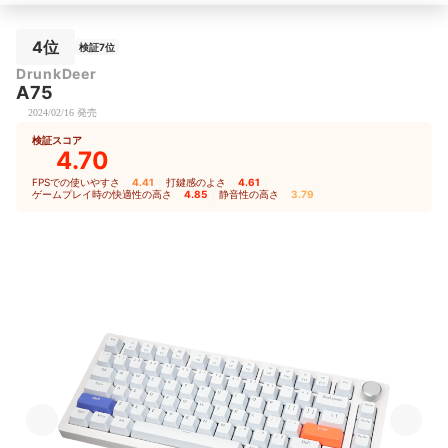
4位
検証7位
DrunkDeer
A75
2024/02/16 発売
検証スコア
4.70
FPSでの使いやすさ
4.41
｜
打鍵感のよさ
4.61
｜
ゲームプレイ時の快適性の高さ
4.85
｜
静音性の高さ
3.79