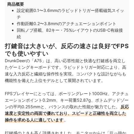
商品概要
設定範囲0.1〜3.6mmのラピッドトリガー搭載磁気スイッ
チ
作動距離0.2〜3.8mmのアクチュエーションポイント
回転ノブ搭載、82キー・75%レイアウトのUSB-C有線接
続
打鍵音は大きいが、反応の速さは良好でFPS
でも使いやすい
DrunkDeerの「A75」は、高い応答性能と快適な打鍵感を両立し
たゲーミングキーボードです。ラピッドトリガー対応により、高
速な入力反応と繊細な操作性を実現。コンパクトな設計ながらも
機能性を備えた上位モデルとして展開されています。
FPSプレイヤーにとっては、ポーリングレート1000Hz、アクチュ
エーションポイント0.2mm、キー荷重52.87g、ボトムデッドゾー
ンの平均0.255mmと、バランスの取れた性能が魅力でした。
反応
速度と安定性の両面で優れており、スピードと正確性を両立した
操作を求める人に適しています
。
打鍵感のよさも高く評価されました。モニターからは「引っ掛か