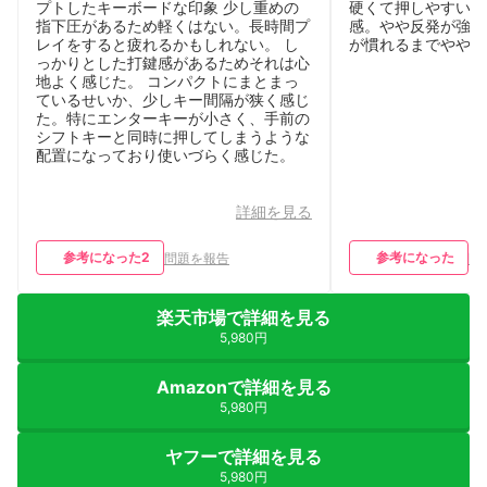
プトしたキーボードな印象 少し重めの
硬くて押しやすい、
指下圧があるため軽くはない。長時間プ
感。やや反発が強め
レイをすると疲れるかもしれない。 し
が慣れるまでやや誤
っかりとした打鍵感があるためそれは心
地よく感じた。 コンパクトにまとまっ
ているせいか、少しキー間隔が狭く感じ
た。特にエンターキーが小さく、手前の
シフトキーと同時に押してしまうような
配置になっており使いづらく感じた。
詳細を見る
参考になった
2
参考になった
問題を報告
問
楽天市場で詳細を見る
5,980円
Amazonで詳細を見る
5,980円
ヤフーで詳細を見る
5,980円