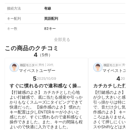
接続方法
有線
キー配列
英語配列
キー数
82キー
全部見る
この商品のクチコミ
4
（5件）
男性 | 20代
男性 |
検証モニター
検証モニター
マイベストユーザー
マイベストユ
5
4
2025/10/09
2025
すぐに慣れるので違和感なく操作
カチカチした打
できました
と感じました
【打鍵感のよさ】 カチカチとした心地
【打鍵感のよさ】 
よい打鍵感で、底に当たる感覚や引っか
が少し大きいと感じ
かりもなくスムーズにタイピングできて
引っ掛かりは特に感
快適だった。 【操作感のよさ】 慣れた
で、音だけ少し気に
キー配置は少しENTERキーが小さいと
作感のよさ】 キー
感じたが、すぐに慣れるので違和感なく
ころはありませんでし
操作できました。また、キーの間隔も程
さくて押しにくいと
よいので快適に入力できました。
スやShiftなどは