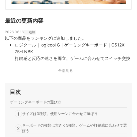
最近の更新内容
2026.06.16
追加
以下の商品をランキングに追加しました。
ロジクール｜logicool G｜ゲーミングキーボード｜G512X-
75-LNBK
打鍵感と反応の速さを両立。ゲームに合わせてスイッチ交換
が可能｜Logicoolが展開する「logicool G ゲーミングキーボ
全部見る
ード G512X-75-LNBK」は、メカニカルスイッチとアナログ
スイッチを交換できる機能を搭載したゲーミングキーボード
です。反応の速さと打鍵感を両立したモデルで、メカニカル
目次
ならでは…
Razer｜BlackWidow V4 75｜RZ03-05003500-R3M1
ゲーミングキーボードの選び方
光りが映える透明のボディとカチカチとした打鍵感がカッコ
いい｜Razerの「BlackWidow V4 75 RZ03-05003500-
1
サイズは3種類。使用シーンに合わせて選ぼう
R3M1」は、定番シリーズの75%サイズモデルです。Razer
Orangeスイッチを搭載し、ホットスワップにも対応するな
キーボードの種類は大きく5種類。ゲームや打鍵感に合わせて選
2
ぼう
ど、打鍵感と省スペース性を両立したモデルとして展開…