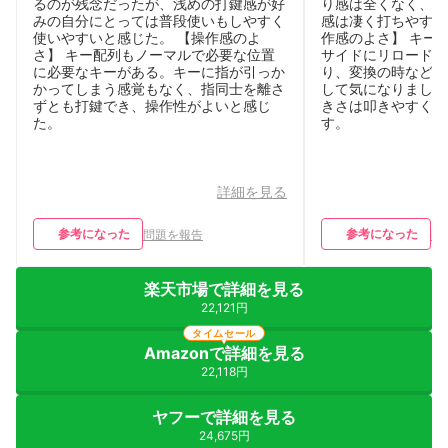
るのが残念だったが、浅めの打鍵感が好
り感は全くなく、打
みの自分にとっては普段使いもしやすく
感は凄く打ちやすく
使いやすいと感じた。 【操作感のよ
作感のよさ】 キー
さ】 キー配列もノーマルで必要な位置
サイドにリロードキ
に必要なキーがある。キーに指が引っか
り、変換の時などミ
かってしまう感覚もなく、指同士を離さ
して気になりました
ずとも打鍵でき、操作性がよいと感じ
きさは叩きやすく、
た。
す。
詳細を見る
参考になった
参考になった
問題を報告
問
楽天市場で詳細を見る
22,121円
タイムセール
Amazonで詳細を見る
22,118円
ヤフーで詳細を見る
24,675円