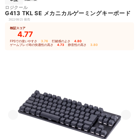
ロジクール
G413 TKL SE メカニカルゲーミングキーボード
2022/08/25 発売
検証スコア
4.77
FPSでの使いやすさ
3.76
｜
打鍵感のよさ
4.80
｜
ゲームプレイ時の快適性の高さ
4.73
｜
静音性の高さ
3.80