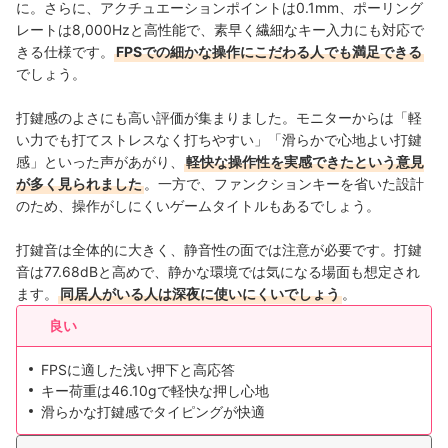
に。さらに、アクチュエーションポイントは0.1mm、ポーリング
レートは8,000Hzと高性能で、素早く繊細なキー入力にも対応で
きる仕様です。
FPSでの細かな操作にこだわる人でも満足できる
でしょう。
打鍵感のよさにも高い評価が集まりました。モニターからは「軽
い力でも打てストレスなく打ちやすい」「滑らかで心地よい打鍵
感」といった声があがり、
軽快な操作性を実感できたという意見
が多く見られました
。一方で、ファンクションキーを省いた設計
のため、操作がしにくいゲームタイトルもあるでしょう。
打鍵音は全体的に大きく、静音性の面では注意が必要です。打鍵
音は77.68dBと高めで、静かな環境では気になる場面も想定され
ます。
同居人がいる人は深夜に使いにくいでしょう
。
良い
FPSに適した浅い押下と高応答
キー荷重は46.10gで軽快な押し心地
滑らかな打鍵感でタイピングが快適