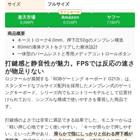
サイズ
フルサイズ
タイムセール
楽天市場
Amazon
ヤフー
6,998円
6,536円
7,180円
商品概要
キーストローク4.0mm、押下圧50gのメンブレン構造
60mlの液体テストをクリアした耐水設計
一体型のパームレストと専用メディアコントロールボタン
打鍵感と静音性が魅力。FPSでは反応の速さ
が物足りない
ロジクールが展開する「RGBゲーミング キーボード G213r」は、
スタンダードなフルサイズ配列を採用したメンブレン式のゲーミ
ングキーボード。シリーズ内でもエントリーモデルとして位置付
けられており、シンプルな構成で使いやすさを重視した商品で
す。
打鍵感のよさでは非常に満足できる結果でした。モニターからは
「軽い押し心地ですごく使いやすい」「キーが滑らかで押しやす
い」といった声があり、
滑らかで指にしっかりと伝わる押下感が