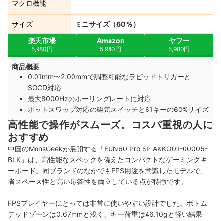
マクロ機能
サイズ
ミニサイズ（60％）
楽天市場
Amazon
ヤフー
5,980円
5,980円
5,980円
商品概要
0.01mm〜2.00mmで調整可能なラピッドトリガーと
SOCD対応
最大8000Hzのポーリングレートに対応
ホットスワップ対応の磁気スイッチと61キーの60%サイズ
高性能で操作がスムーズ。コスパ重視の人に
おすすめ
中国のMonsGeekが展開する「FUN60 Pro SP ‎AKKO01-00005-
BLK」は、高性能なスペックを備えたコンパクトなゲーミングキ
ーボード。同ブランドのなかでもFPS用途を意識したモデルで、
省スペース性と高い応答性を両立している点が特徴です。
FPSプレイヤーにとっては非常に使いやすい設計でした。ボトム
デッドゾーンは0.67mmと浅く、キー荷重は46.10gと軽い結果