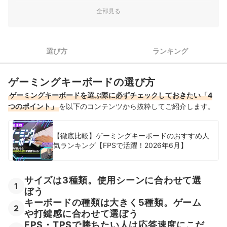
The Gravastar Trading｜GravaStar｜Mercury K1 Lite
3
FPS・TPSで勝ちたい人は応答速度にこだわって選ぼう
全部見る
FPSには向かないが、透明感のあるデザインと高反発な打鍵
感が魅力｜GravaStarが展開する「GravaStar Mercury K1
4
夜間も使うなら静音性もチェックしよう
Lite」は、透明感のある個性的なデザインが目を引く75%サ
イズのメカニカルキーボードです。リニアスイッチと5層の
選び方
ランキング
FF14向けゲーミングキーボード全23商品おすすめ人気ランキング
ガスケット構造を採用し、静音性と高反発な打ち心地を両立
売れ筋の人気FF14向けゲーミングキーボード全23商品を徹底比較！
したと謳…
ゲーミングキーボードの選び方
EPOMAKER｜メカニカルゲーミングキーボード｜TH87
FF14向けゲーミングキーボードの売れ筋ランキングもチェック！
コトコト柔らかな打鍵感が魅力。ゲームも遊ぶ日常使いメイ
ゲーミングキーボードを選ぶ際に必ずチェックしておきたい「4
ンの人に｜EPOMAKERが展開する「メカニカルゲーミングキ
つのポイント」
を以下のコンテンツから抜粋してご紹介します。
ーボード TH87」は、日本語配列を採用したテンキーレスの
メカニカルキーボードです。5層のガスケット構造により、
【徹底比較】ゲーミングキーボードのおすすめ人
柔らかくコトコトとした打鍵感を楽しめると謳っています。
気ランキング【FPSで活躍！2026年6月】
アクチュエーションポイントは2m…
MSI｜FORGE GK320
軽快な赤軸の打鍵感が魅力。サイズは大きく反応の速さもい
サイズは3種類。使用シーンに合わせて選
まひとつ｜MSIが展開する「MSI FORGE GK320 RED
1
ぼう
KB0927」は、赤軸スイッチを搭載した日本語配列・フルサ
キーボードの種類は大きく5種類。ゲーム
イズのメカニカルキーボードです。ホットスワップに対応
2
や打鍵感に合わせて選ぼう
し、キースイッチを差し替えられる点も特徴とされていま
FPS・TPSで勝ちたい人は応答速度にこだ
す。赤軸のスイッチを搭載して…