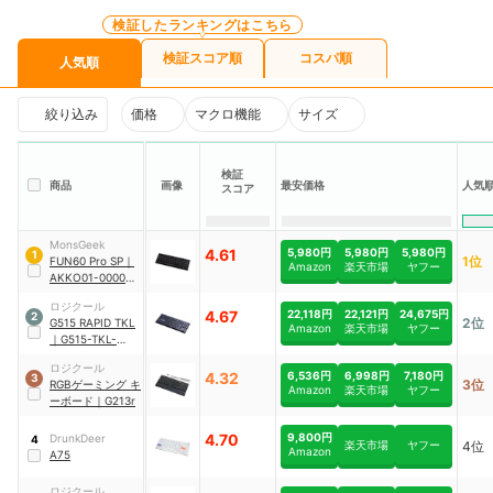
検証したランキングはこちら
検証スコア順
コスパ順
人気順
絞り込み
価格
マクロ機能
サイズ
検証
商品
画像
最安価格
人気
スコア
MonsGeek
4.61
5,980円
5,980円
5,980円
1
1位
FUN60 Pro SP
｜
Amazon
楽天市場
ヤフー
AKKO01-00005-
BLK
ロジクール
4.67
22,118円
22,121円
24,675円
2
2位
G515 RAPID TKL
Amazon
楽天市場
ヤフー
｜
G515-TKL-
RTBK
ロジクール
4.32
6,536円
6,998円
7,180円
3
3位
RGBゲーミング キ
Amazon
楽天市場
ヤフー
ーボード
｜
G213r
4.70
9,800円
DrunkDeer
4
楽天市場
ヤフー
4位
Amazon
A75
ロジクール