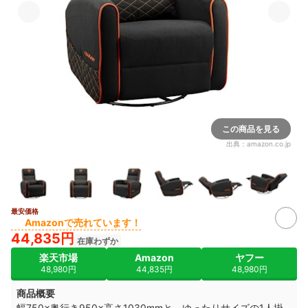
この商品を見る
出典：
amazon.co.jp
最安価格
Amazonで売れています！
44,835円
在庫わずか
楽天市場
Amazon
ヤフー
48,980円
44,835円
48,980円
商品概要
幅750×奥行き950×高さ1030mmと、ゆったりサイズの1人掛