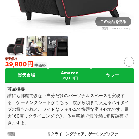
この商品を見る
出典：
amazon.co.jp
最安価格
39,800円
中価格
Amazon
楽天市場
ヤフー
39,800円
商品概要
誰にも邪魔できない自分だけのパーソナルスペースを実現す
る、ゲーミングシートがこちら。腰から頭まで支えるハイタイ
プの背もたれと、ワイドなフォルムで快適な座り心地です。最
大160度リクライニングでき、体重移動で無段階に角度調整で
きますよ。
種類
リクライニングチェア、ゲーミングソファ