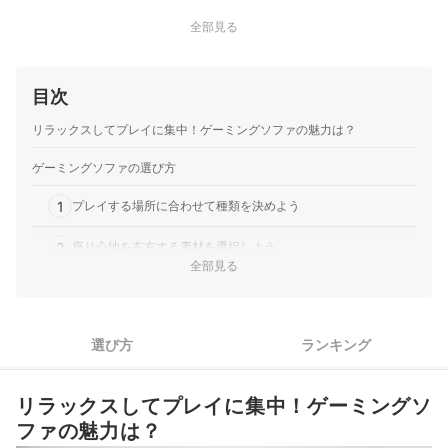
全部見る
目次
リラックスしてプレイに集中！ゲーミングソファの魅力は？
ゲーミングソファの選び方
1
プレイする場所に合わせて種類を決めよう
2
座り心地を左右する素材を選択しよう
全部見る
3
ゲーム中にくつろげる仕様もチェックしておこう
4
キャスターや回転台で使いやすさをUP
選び方
ランキング
ゲーミングソファ全20商品おすすめ人気ランキング
リラックスしてプレイに集中！ゲーミングソ
ゲーミングチェア用のクッションにも注目
ファの魅力は？
あわせて読みたい、関連コンテンツはこちら