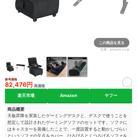
この商品を見る
出典：
amazon.co.jp
参考価格
82,476円
高価格
楽天市場
Amazon
ヤフー
商品概要
天板昇降を実装したゲーミングデスクと、デスクで使うことを
想定して設計されたゲーミングソファのセットです。ソファに
はキャスターを装備したことで、一度設置すると動かしづらい
というソファの欠点をカバー。ひろびろとくつろげるソファを