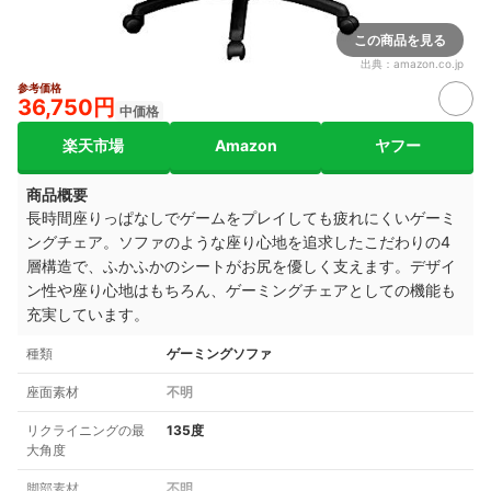
この商品を見る
出典：
amazon.co.jp
参考価格
36,750円
中価格
楽天市場
Amazon
ヤフー
商品概要
長時間座りっぱなしでゲームをプレイしても疲れにくいゲーミ
ングチェア。ソファのような座り心地を追求したこだわりの4
層構造で、ふかふかのシートがお尻を優しく支えます。デザイ
ン性や座り心地はもちろん、ゲーミングチェアとしての機能も
充実しています。
種類
ゲーミングソファ
座面素材
不明
リクライニングの最
135度
大角度
脚部素材
不明