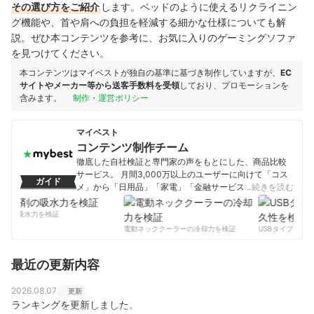
その選び方をご紹介
します。ベッドのように使えるリクライニン
グ機能や、首や肩への負担を軽減する細かな仕様についても解
説。ぜひ本コンテンツを参考に、お気に入りのゲーミングソファ
を見つけてください。
本コンテンツはマイベストが独自の基準に基づき制作していますが、
EC
サイトやメーカー等から送客手数料を受領
しており、プロモーションを
含みます。
制作・運営ポリシー
マイベスト
コンテンツ制作チーム
徹底した自社検証と専門家の声をもとにした、商品比較
サービス。 月間3,000万以上のユーザーに向けて「コス
ガイド
メ」から「日用品」「家電」「金融サービス」まで、ベ
…続きを読む
ストな商品を選んでもらうために、毎日コンテンツを制
作中。
剤の吸水力を検証
コンテンツ制作チームのプロフィール
電動ネッククーラーの冷却力を検証
USBタイプCケー
最近の更新内容
2026.08.07
更新
ランキングを更新しました。