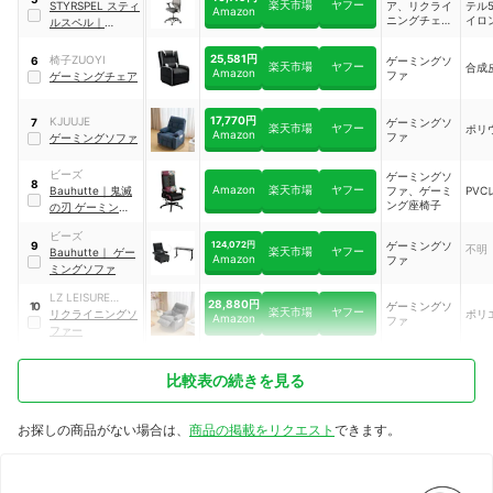
楽天市場
ヤフー
STYRSPEL スティ
ア、リクライ
テル
Amazon
ニングチェ
イロン
ルスペル
｜
ア、ゲーミン
005.220.33
グチェア
25,581円
椅子ZUOYI
ゲーミングソ
6
楽天市場
ヤフー
合成
Amazon
ファ
ゲーミングチェア
17,770円
KJUUJE
ゲーミングソ
7
楽天市場
ヤフー
ポリ
Amazon
ファ
ゲーミングソファ
ビーズ
ゲーミングソ
8
Amazon
楽天市場
ヤフー
Bauhutte
｜
鬼滅
ファ、ゲーミ
PVC
ング座椅子
の刃 ゲーミングチ
ェア
ビーズ
124,072円
ゲーミングソ
9
不明
楽天市場
ヤフー
Bauhutte
｜
ゲー
Amazon
ファ
ミングソファ
LZ LEISURE
28,880円
ゲーミングソ
10
楽天市場
ヤフー
ZONE
リクライニングソ
ポリ
Amazon
ファ
ファー
比較表の続きを見る
お探しの商品がない場合は、
商品の掲載をリクエスト
できます。