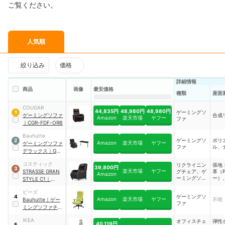
ご覧ください。
人気順
絞り込み
価格
詳細情報
商品
画像
最安価格
種類
座面
COUGAR
44,835円
48,980円
48,980円
ゲーミングソ
1
ゲーミングソファ
合成
Amazon
楽天市場
ヤフー
ファ
｜
CGR-FDF-ORB
Bauhutte
ゲーミングソ
ポリ
2
Amazon
楽天市場
ヤフー
ゲーミングソファ
ファ
ル、
デラックス
｜
G-
410
コスティック
リクライニン
張地
39,800円
3
楽天市場
ヤフー
STRASSE GRAN
グチェア、ゲ
革（
Amazon
ーミングソフ
ー）
STYLE C1
｜
ァ
リッ
str110
ード
ビーズ
ゲーミングソ
4
Amazon
楽天市場
ヤフー
Bauhutte
｜
ゲー
不明
ファ
ミングソファチェ
ア
｜
G-350-GN
IKEA
オフィスチェ
弾性
40,119円
5