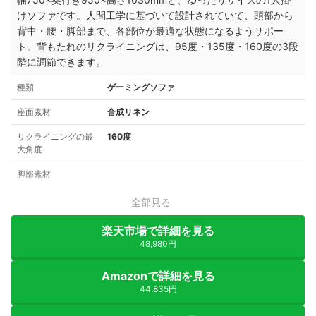
けソファです。人間工学に基づいて設計されていて、頭部から
背中・腰・脚部まで、各部位が最適な状態になるようサポー
ト。背もたれのリクライニングは、95度・135度・160度の3段
階に調節できます。
種類
ゲーミングソファ
座面素材
合成リネン
リクライニングの最
160度
大角度
脚部素材
全部見る
楽天市場で詳細を見る
48,980円
Amazonで詳細を見る
44,835円