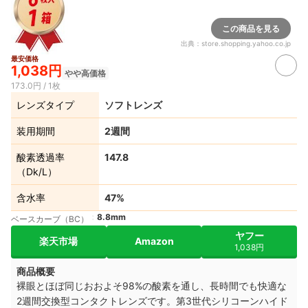
この商品を見る
出典：
store.shopping.yahoo.co.jp
最安価格
1,038円
やや高価格
173.0円 / 1枚
レンズタイプ
ソフトレンズ
装用期間
2週間
酸素透過率
147.8
（Dk/L）
含水率
47%
8.8mm
ベースカーブ（BC）
ヤフー
楽天市場
Amazon
1,038円
商品概要
裸眼とほぼ同じおおよそ98%の酸素を通し、長時間でも快適な
2週間交換型コンタクトレンズです。第3世代シリコーンハイド