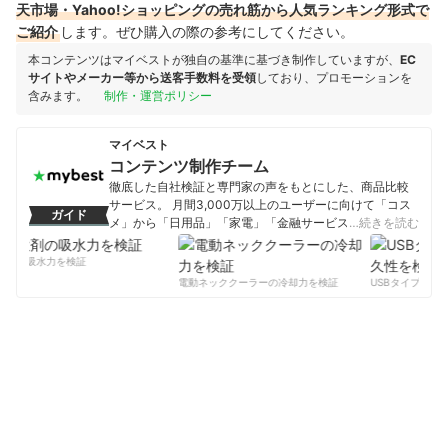
天市場・Yahoo!ショッピングの売れ筋から人気ランキング形式で
ご紹介
します。ぜひ購入の際の参考にしてください。
本コンテンツはマイベストが独自の基準に基づき制作していますが、
EC
サイトやメーカー等から送客手数料を受領
しており、プロモーションを
含みます。
制作・運営ポリシー
マイベスト
コンテンツ制作チーム
徹底した自社検証と専門家の声をもとにした、商品比較
サービス。 月間3,000万以上のユーザーに向けて「コス
ガイド
メ」から「日用品」「家電」「金融サービス」まで、ベ
…続きを読む
ストな商品を選んでもらうために、毎日コンテンツを制
作中。
剤の吸水力を検証
コンテンツ制作チームのプロフィール
電動ネッククーラーの冷却力を検証
USBタイプCケー