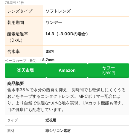
76.0円 / 1枚
レンズタイプ
ソフトレンズ
装用期間
ワンデー
酸素透過率
14.3（‐3.00Dの場合）
（Dk/L）
含水率
38%
8.7mm
ベースカーブ（BC）
ヤフー
楽天市場
Amazon
2,280円
商品概要
含水率38％で水分の蒸発を抑え、長時間でも乾燥しにくくうる
おいをキープするコンタクトレンズ。MPCポリマー配合によ
り、より自然で快適なつけ心地を実現。UVカット機能も備え、
目の健康にも配慮しています。
タイプ
近視用
素材
非シリコン素材