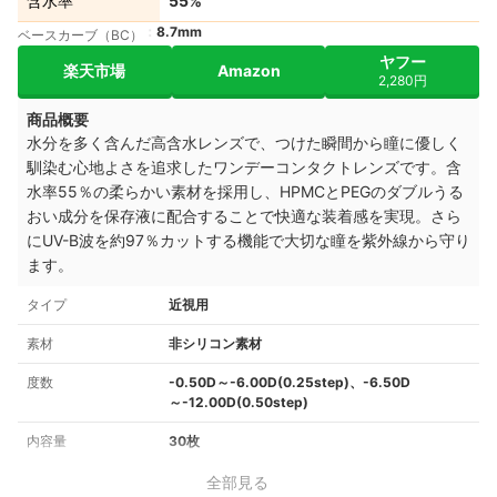
含水率
55%
8.7mm
ベースカーブ（BC）
ヤフー
楽天市場
Amazon
2,280円
商品概要
水分を多く含んだ高含水レンズで、つけた瞬間から瞳に優しく
馴染む心地よさを追求したワンデーコンタクトレンズです。含
水率55％の柔らかい素材を採用し、HPMCとPEGのダブルうる
おい成分を保存液に配合することで快適な装着感を実現。さら
にUV-B波を約97％カットする機能で大切な瞳を紫外線から守り
ます。
タイプ
近視用
素材
非シリコン素材
度数
-0.50D～-6.00D(0.25step)、-6.50D
～-12.00D(0.50step)
内容量
30枚
全部見る