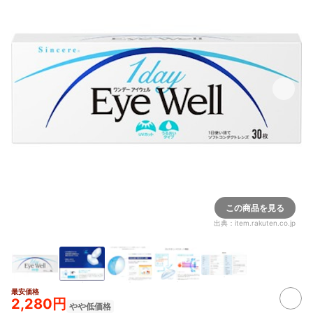
この商品を見る
出典：
item.rakuten.co.jp
最安価格
2,280円
やや低価格