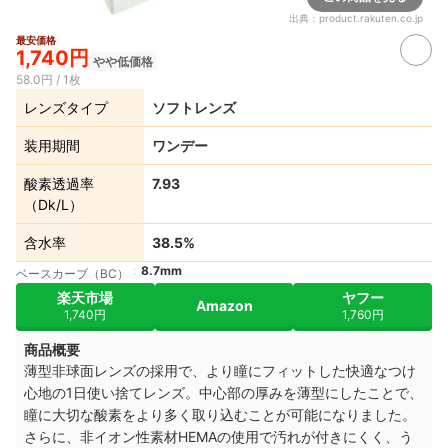
出典：
product.rakuten.co.jp
最安価格
1,740円
やや低価格
58.0円 / 1枚
レンズタイプ
ソフトレンズ
装用期間
ワンデー
酸素透過率
7.93
（Dk/L）
含水率
38.5%
8.7mm
ベースカーブ（BC）
楽天市場
ヤフー
Amazon
1,740円
1,760円
商品概要
薄型非球面レンズの採用で、より瞳にフィットした快適なつけ
心地の1日使い捨てレンズ。中心部の厚みを薄型にしたことで、
瞳に大切な酸素をより多く取り込むことが可能になりました。
さらに、非イオン性素材HEMAの使用で汚れが付きにくく、う