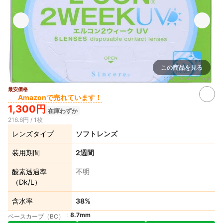
この商品を見る
出典：
amazon.co.jp
最安価格
Amazonで売れています！
1,300円
在庫わずか
216.6円 / 1枚
レンズタイプ
ソフトレンズ
装用期間
2週間
酸素透過率
不明
（Dk/L）
含水率
38%
8.7mm
ベースカーブ（BC）