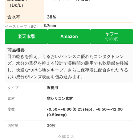
（Dk/L）
含水率
38%
8.7mm
ベースカーブ（BC）
ヤフー
楽天市場
Amazon
2,280円
商品概要
目の乾きを抑え、うるおいバランスに優れたコンタクトレン
ズ。水分の蒸発を抑える設計で長時間の装用でも乾燥感を軽減
し、快適なつけ心地をキープ。さらに保存液に配合されたうる
おい成分がレンズ表面を包み込みます。
タイプ
近視用
素材
非シリコン素材
度数
‐0.50～‐6.00 (0.25step)、‐6.50～‐12.00
(0.50step)
内容量
30枚
全部見る