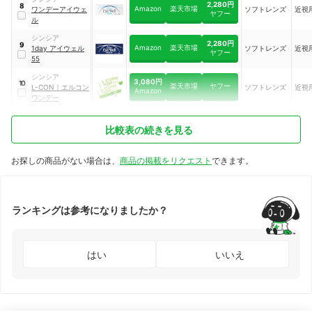
2,280円
8
Amazon
楽天市場
ワンデーアイウェ
ソフトレンズ
近視
ヤフー
ル
シンシア
2,280円
9
Amazon
楽天市場
1day アイウェル
ソフトレンズ
近視
ヤフー
55
シンシア
3,080円
10
楽天市場
ヤフー
L-CON
｜
エルコン
ソフトレンズ
近視
Amazon
ワンデー
比較表の続きを見る
お探しの商品がない場合は、
商品の掲載をリクエスト
できます。
ランキングは参考になりましたか？
はい
いいえ