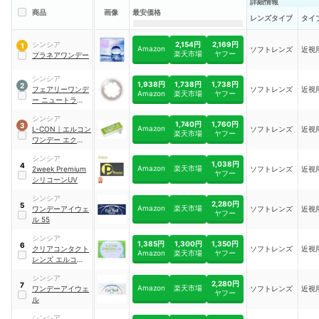
詳細情報
商品
画像
最安価格
レンズタイプ
タイ
2,154円
2,169円
シンシア
1
Amazon
ソフトレンズ
近視
楽天市場
ヤフー
プラネアワンデー
シンシア
1,938円
1,738円
1,738円
2
フェアリーワンデ
ソフトレンズ
近視
Amazon
楽天市場
ヤフー
ー ニュートラル
シリーズ
シンシア
1,740円
1,760円
3
Amazon
L-CON
｜
エルコン
ソフトレンズ
近視
楽天市場
ヤフー
ワンデー エクシー
ド
シンシア
1,038円
4
Amazon
楽天市場
2week Premium
ソフトレンズ
近視
ヤフー
シリコーンUV
シンシア
2,280円
5
Amazon
楽天市場
ワンデーアイウェ
ソフトレンズ
近視
ヤフー
ル 55
シンシア
1,385円
1,300円
1,350円
6
クリアコンタクト
ソフトレンズ
近視
Amazon
楽天市場
ヤフー
レンズ エルコン
2Week UV
シンシア
2,280円
7
Amazon
楽天市場
ワンデーアイウェ
ソフトレンズ
近視
ヤフー
ル
シンシア