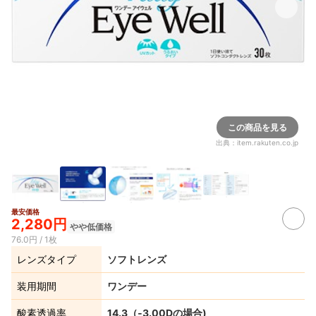
この商品を見る
出典：
item.rakuten.co.jp
最安価格
2,280円
やや低価格
76.0円 / 1枚
レンズタイプ
ソフトレンズ
装用期間
ワンデー
酸素透過率
14.3（‐3.00Dの場合)