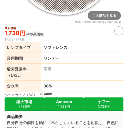
この商品を見る
出典：
store.shopping.yahoo.co.jp
最安価格
1,738円
やや高価格
173.8円 / 1枚
レンズタイプ
ソフトレンズ
装用期間
ワンデー
酸素透過率
不明
（Dk/L）
含水率
38%
8.6mm
ベースカーブ（BC）
楽天市場
Amazon
ヤフー
1,738円
1,938円
1,738円
商品概要
自分自身の個性を軸に「私らしく」いることを応援し、自然に