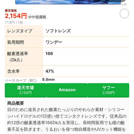
出典：
item.rakuten.co.jp
最安価格
2,154円
やや低価格
71.8円 / 1枚
レンズタイプ
ソフトレンズ
装用期間
ワンデー
酸素透過率
166
（Dk/L）
含水率
47%
8.8mm
ベースカーブ（BC）
楽天市場
ヤフー
Amazon
2,154円
2,169円
商品概要
目のために改良された酸素たっぷりのやわらか素材・シリコー
ンハイドロゲルの1日使い捨てコンタクトレンズです。従来品の
約12倍の酸素透過率166Dk/Lを実現し、長時間装用でも瞳の酸
素不足を防ぎます。うるおいを保つ独自構造やUVカット機能を