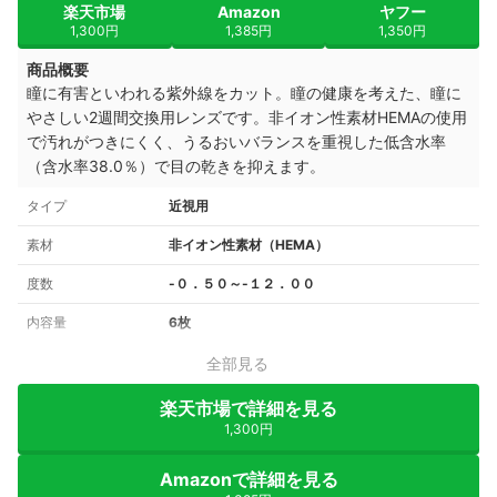
楽天市場
Amazon
ヤフー
1,300円
1,385円
1,350円
商品概要
瞳に有害といわれる紫外線をカット。瞳の健康を考えた、瞳に
やさしい2週間交換用レンズです。非イオン性素材HEMAの使用
で汚れがつきにくく、うるおいバランスを重視した低含水率
（含水率38.0％）で目の乾きを抑えます。
タイプ
近視用
素材
非イオン性素材（HEMA）
度数
-０．５０～-１２．００
内容量
6枚
全部見る
楽天市場で詳細を見る
1,300円
Amazonで詳細を見る