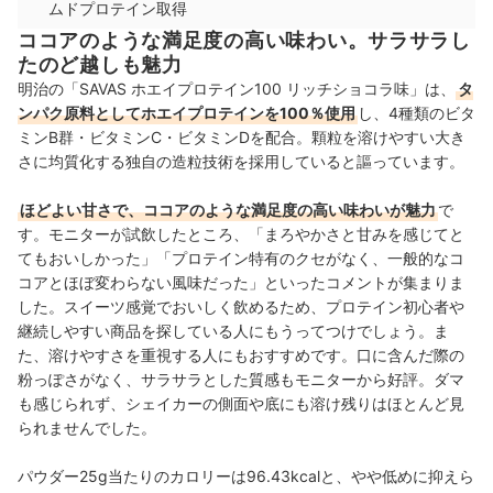
ムドプロテイン取得
ココアのような満足度の高い味わい。サラサラし
たのど越しも魅力
明治の「SAVAS ホエイプロテイン100 リッチショコラ味」は、
タ
ンパク原料としてホエイプロテインを100％使用
し、4種類のビタ
ミンB群・ビタミンC・ビタミンDを配合。顆粒を溶けやすい大き
さに均質化する独自の造粒技術を採用していると謳っています。
ほどよい甘さで、ココアのような満足度の高い味わいが魅力
で
す。モニターが試飲したところ、「まろやかさと甘みを感じてと
てもおいしかった」「プロテイン特有のクセがなく、一般的なコ
コアとほぼ変わらない風味だった」といったコメントが集まりま
した。スイーツ感覚でおいしく飲めるため、プロテイン初心者や
継続しやすい商品を探している人にもうってつけでしょう。ま
た、溶けやすさを重視する人にもおすすめです。口に含んだ際の
粉っぽさがなく、サラサラとした質感もモニターから好評。ダマ
も感じられず、シェイカーの側面や底にも溶け残りはほとんど見
られませんでした。
パウダー25g当たりのカロリーは96.43kcalと、やや低めに抑えら