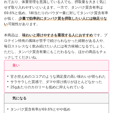
れており、体重管理を意識している人でも、摂取量を大きく気に
せず取り入れやすいといえます。一方で、タンパク質含有率は
69.6%と低め。1杯当たりのパウダー量に対してタンパク質含有率
が低く、
少量で効率的にタンパク質を摂取したい人には物足りな
い
可能性があります。
本商品は、
味わいと溶けやすさを重視する人におすすめ
です。プ
ロテイン特有の風味が苦手で続けられなかった経験がある人や、
毎日ストレスなく飲み続けたい人には有力候補になるでしょう。
ただし、タンパク質含有量にもこだわるなら、ほかの商品もチェ
ックしてくださいね。
良い
甘さ控えめのココアのような満足度の高い味わいが得られた
サラサラした質感で、ダマや溶け残りがほとんどなかった
25gあたりのカロリーも低めに抑えられている
気になる
タンパク質含有率が69.6%とやや低め