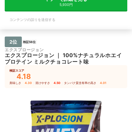
5,930円
コンテンツの誤りを送信する
2位
検証56位
エクスプロージョン
エクスプロージョン
｜
100%ナチュラルホエイ
プロテイン ミルクチョコレート味
検証スコア
4.18
美味しさ
4.30
｜
溶けやすさ
4.50
｜
タンパク質含有率の高さ
4.01