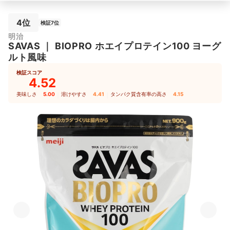
4位
検証7位
明治
SAVAS
｜
BIOPRO ホエイプロテイン100 ヨーグ
ルト風味
検証スコア
4.52
美味しさ
5.00
｜
溶けやすさ
4.41
｜
タンパク質含有率の高さ
4.15