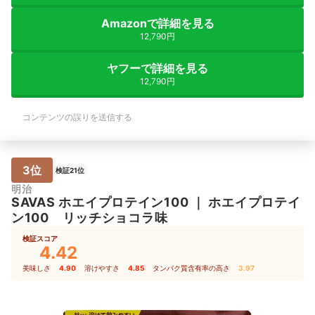
できてしまった。3kgもの大容量を買っ
くらいですね。 ち
てしまったが、これを使い切るまでこの
マにならないですが
Amazonで詳細を見る
生活が続くことに辟易する。 これまで
とちょっとダマにな
12,790円
自分中心に回っていた人生が、この手の
WPCなので吸収に
かかる童を中心に回るようになってしま
を念頭に運動・筋ト
った。いっそこの子を捨ててしまおう
組むことになりますが
ヤフーで詳細を見る
か、、、そんな迷いを抱えながらここし
コストをかけてシビ
12,790円
ばらく生きるのだろう。この商品はおす
ような人でなければ
すめできない。
あってもコスパがい
す。 ジッパーも開
コンテンツの誤りを送信する
もしっかりシャット
で3kgあってもサ
す。付属のスプーン
いですが、強いてい
3位
杯」というよくわか
検証21位
すり切り3杯とかで
明治
しいですが、気にな
SAVAS
ホエイプロテイン100
｜
ホエイプロテイ
す。
ン100 リッチショコラ味
検証スコア
4.42
美味しさ
4.90
｜
溶けやすさ
4.85
｜
タンパク質含有率の高さ
3.97