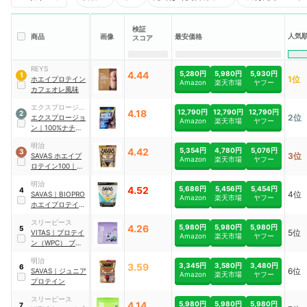
検証
人気
商品
画像
最安価格
スコア
REYS
4.44
5,280円
5,980円
5,930円
1
1位
ホエイプロテイン
Amazon
楽天市場
ヤフー
カフェオレ風味
エクスプロージョ
4.18
12,790円
12,790円
12,790円
2
2位
ン
エクスプロージョ
Amazon
楽天市場
ヤフー
ン
｜
100%ナチュ
ラルホエイプロテ
明治
イン ミルクチョコ
4.42
5,354円
4,780円
5,076円
3
3位
SAVAS
ホエイプ
レート味
Amazon
楽天市場
ヤフー
ロテイン100
｜
ホ
エイプロテイン
明治
100 リッチショ
4.52
5,686円
5,456円
5,454円
4
4位
SAVAS
｜
BIOPRO
コラ味
Amazon
楽天市場
ヤフー
ホエイプロテイン
100 ヨーグルト風
スリーピース
味
4.26
5,980円
5,980円
5,980円
5
5位
VITAS
｜
プロテイ
Amazon
楽天市場
ヤフー
ン（WPC） ブル
ーベリーヨーグル
明治
ト風味
3.59
3,345円
3,580円
3,480円
6
6位
SAVAS
｜
ジュニア
Amazon
楽天市場
ヤフー
プロテイン
スリーピース
4.14
5,980円
5,980円
5,980円
7