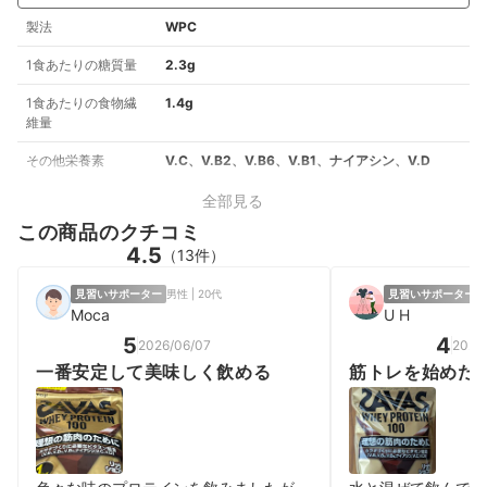
製法
WPC
1食あたりの糖質量
2.3g
1食あたりの食物繊
1.4g
維量
その他栄養素
V.C、V.B2、V.B6、V.B1、ナイアシン、V.D
全部見る
この商品のクチコミ
4.5
（13件）
見習いサポーター
男性 | 20代
見習いサポーター
男
Moca
U H
5
4
2026/06/07
2026
一番安定して美味しく飲める
筋トレを始めた