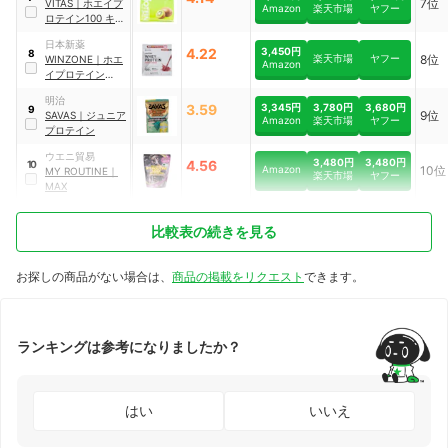
7位
VITAS
｜
ホエイプ
Amazon
楽天市場
ヤフー
ロテイン100 キウ
イ風味
日本新薬
4.22
3,450円
8
楽天市場
ヤフー
8位
WINZONE
｜
ホエ
Amazon
イプロテイン
PERFECT
明治
CHOICE マイルド
3.59
3,345円
3,780円
3,680円
9
9位
SAVAS
｜
ジュニア
チョコ風味
Amazon
楽天市場
ヤフー
プロテイン
ウエニ貿易
3,480円
3,480円
4.56
10
Amazon
10位
MY ROUTINE
｜
楽天市場
ヤフー
MAX
比較表の続きを見る
お探しの商品がない場合は、
商品の掲載をリクエスト
できます。
ランキングは参考になりましたか？
はい
いいえ