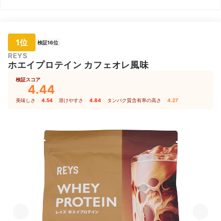
1位
検証16位
REYS
ホエイプロテイン カフェオレ風味
検証スコア
4.44
美味しさ
4.54
｜
溶けやすさ
4.84
｜
タンパク質含有率の高さ
4.27