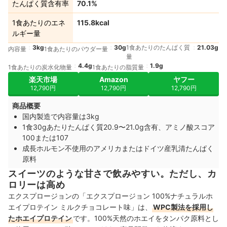
たんぱく質含有率
70.1%
1食あたりのエネ
115.8kcal
ルギー量
3kg
30g
1食あたりのたんぱく質
21.03g
内容量
1食あたりのパウダー量
量
4.4g
1.9g
1食あたりの炭水化物量
1食あたりの脂質量
楽天市場
Amazon
ヤフー
12,790円
12,790円
12,790円
商品概要
国内製造で内容量は3kg
1食30gあたりたんぱく質20.9〜21.0g含有、アミノ酸スコア
100または107
成長ホルモン不使用のアメリカまたはドイツ産乳清たんぱく
原料
スイーツのような甘さで飲みやすい。ただし、カ
ロリーは高め
エクスプロージョンの「エクスプロージョン 100%ナチュラルホ
エイプロテイン ミルクチョコレート味」は、
WPC製法を採用し
たホエイプロテイン
です。100%天然のホエイをタンパク原料とし