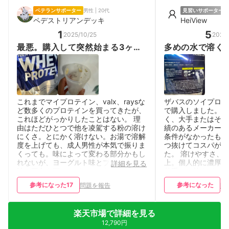
ベテランサポーター
男性 | 20代
見習いサポーター
男
ペデストリアンデッキ
HeiView
1
5
2025/10/25
2026/
最悪。購入して突然始まる3ヶ月
多めの水で溶く
間の修行
くいただける
これまでマイプロテイン、valx、raysな
ザバスのソイプロテ
ど数多くのプロテインを買ってきたが、
で購入しました。 
これほどがっかりしたことはない。 理
く、大手またはそれ
由はただひとつで他を凌駕する粉の溶け
績のあるメーカーで
にくさ。とにかく溶けない。お湯で溶解
条件がなかったもの
度を上げても、成人男性が本気で振りま
つ抜けてコスパが良
くっても。味によって変わる部分かもし
た。 溶けやすさ、
れないが、ヨーグルト味とブルーベリー
上。個人的に濃厚で
詳細を見る
味の両方を買ったがどちらも溶けなかっ
苦手で、甘すぎても
た。 粉が溶けきらない限りは、飲みづ
っていたものの、水
参考になった
17
参考になった
問題を報告
問
らいし栄養も満足に摂取できないのでは
さっぱり飲めるプロ
ないか？しかもシンクに捨てても粉がゴ
乳、低脂肪乳で溶く
ミとしてへばりつく。歯で濾過しながら
くらいにはミルクチ
楽天市場で詳細を見る
粉が口に入らぬように飲み、流しに捨て
味が強いです。よく
て掃除する。こんな気苦労が日常生活に
12,790円
ここまで味がしなく