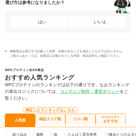
選び方は参考になりましたか？
はい
いいえ
掲載商品は選び方で記載した効果・効能があることを保証したものではありません。
ご購入にあたっては、各商品に記載されている内容・商品説明をご確認ください。
WPCプロテイン全99商品
おすすめ人気ランキング
WPCプロテインのランキングは以下の通りです。なおランキング
の算出ロジックについては、
コンテンツ制作・運営ポリシー
をご
覧ください。
検証したランキングはこちら
クリエイター
検証スコア順
コスパ順
人気順
おすすめ
絞り込み
価格
味
たんぱく質含有率
1食あたりのエネ