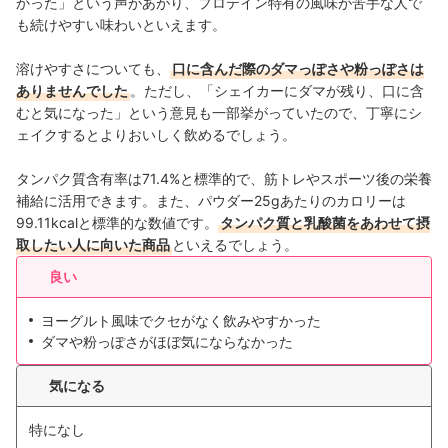
かった」という声があがり、プロテイン特有の風味が苦手な人で
も続けやすい味わいといえます。
溶けやすさについても、
口に含んだ際のダマっぽさや粉っぽさは
ありませんでした
。ただし、「シェイカーにダマが残り、口に含
むと気になった」という意見も一部挙がっていたので、丁寧にシ
ェイクするとよりおいしく飲めるでしょう。
タンパク質含有率は71.4%と標準的で、筋トレやスポーツ後の栄養
補給に活用できます。また、パウダー25gあたりのカロリーは
99.11kcalと標準的な数値です。
タンパク質と乳酸菌をあわせて摂
取したい人に向いた商品
といえるでしょう。
良い
ヨーグルト風味でクセがなく飲みやすかった
ダマや粉っぽさがほぼ気にならなかった
気になる
特になし