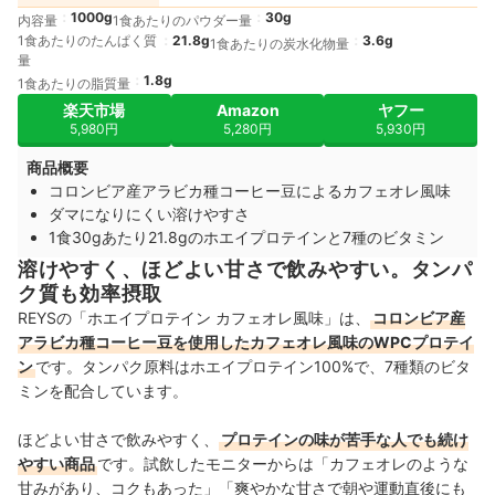
1000g
30g
内容量
1食あたりのパウダー量
1食あたりのたんぱく質
21.8g
3.6g
1食あたりの炭水化物量
量
1.8g
1食あたりの脂質量
楽天市場
Amazon
ヤフー
5,980円
5,280円
5,930円
商品概要
コロンビア産アラビカ種コーヒー豆によるカフェオレ風味
ダマになりにくい溶けやすさ
1食30gあたり21.8gのホエイプロテインと7種のビタミン
溶けやすく、ほどよい甘さで飲みやすい。タンパ
ク質も効率摂取
REYSの「ホエイプロテイン カフェオレ風味」は、
コロンビア産
アラビカ種コーヒー豆を使用したカフェオレ風味のWPCプロテイ
ン
です。タンパク原料はホエイプロテイン100%で、7種類のビタ
ミンを配合しています。
ほどよい甘さで飲みやすく、
プロテインの味が苦手な人でも続け
やすい商品
です。試飲したモニターからは「カフェオレのような
甘みがあり、コクもあった」「爽やかな甘さで朝や運動直後にも