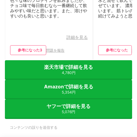
色々な味のプロテインを飲みましたが、
水と混ぜて飲んでい
チョコ味で毎日飲むなら一番継続して飲
ぜています。 濃厚
みやすい味だと思います。また、溶けや
います。 筋トレの
すいのも良いと思います。
続けてみようと思い
詳細を見る
参考になった
3
参考になった
問題を報告
問
楽天市場で詳細を見る
4,780円
Amazonで詳細を見る
5,354円
ヤフーで詳細を見る
5,076円
コンテンツの誤りを送信する