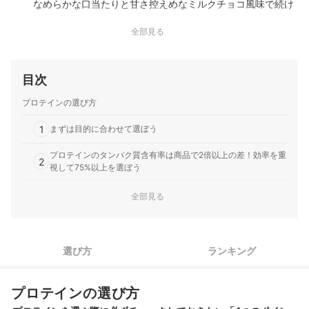
なめらかな口当たりと甘さ控えめなミルクチョコ風味で続け
やすい｜DNSの「ホエイプロテイン ビタミン For Training ミ
全部見る
ルクチョコレート風味」は、タンパク質補給に加えてビタミ
ンも配合していると謳っており、トレーニングを継続する人
に向けた定番のミルクチョコレート風味に仕上げられていま
目次
す。口に含むとココア…
Myprotein｜Essential プロテイン シェイク
プロテインの選び方
なめらかな口当たりのバナナ味で、低カロリーも魅力｜
Myproteinの「Essential プロテイン シェイク」は、コストパ
1
まずは目的に合わせて選ぼう
フォーマンスの高さで知られるイギリス発祥のブランドが手
がけるホエイプロテインです。バナナミルクのフレーバー
プロテインのタンパク質含有率は商品で2倍以上の差！効率を重
2
視して75%以上を選ぼう
で、水や牛乳に溶かして手軽に飲めます。毎日の一杯を無理
なく続けやす…
3
コスパで選ぶならタンパク質1gあたりの金額で比較しよう
全部見る
4
ダマになりにくく、粉っぽさが少ないものを選ぼう
選び方
ランキング
WPCプロテイン全99商品おすすめ人気ランキング
売れ筋の人気WPCプロテイン全99商品を徹底比較！
プロテインの選び方
WPCプロテインの売れ筋ランキングもチェック！