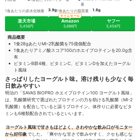
量
3.9g
1.8g
1食あたりの炭水化物量
1食あたりの脂質量
タイムセール
楽天市場
Amazon
ヤフー
5,456円
5,686円
5,454円
商品概要
1食28gあたりMI-2乳酸菌を75億個配合
1食あたりアミノ酸スコア100のホエイプロテインを20.0g含
有
ビタミンB群4種、ビタミンC、ビタミンDを加えたヨーグル
ト風味
さっぱりしたヨーグルト味。溶け残りも少なく毎
日飲みやすい
明治の「SAVAS BIOPRO ホエイプロテイン100 ヨーグルト風味」
は、乳酸菌研究で選ばれたプロテインの力を助ける乳酸菌（MI-2
乳酸菌）を配合していると謳うプロテイン。体作りに必要なビタ
ミンも6種類配合されているといいます。
ヨーグルト風味で甘さもほどよく、さわやかな飲み口がモニター
から好印象
でした。「爽やかな甘さで飲みやすく、クセも感じな