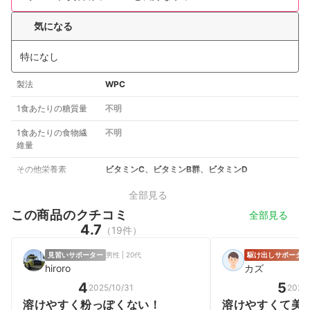
気になる
特になし
製法
WPC
1食あたりの糖質量
不明
1食あたりの食物繊
不明
維量
その他栄養素
ビタミンC、ビタミンB群、ビタミンD
全部見る
この商品のクチコミ
全部見る
4.7
（19件）
見習いサポーター
男性 | 20代
駆け出しサポーター
hiroro
カズ
4
5
2025/10/31
2026
溶けやすく粉っぽくない！
溶けやすくて美