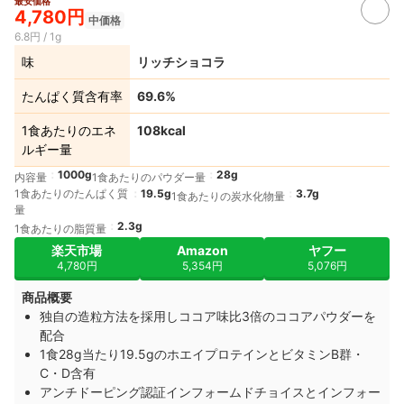
最安価格
4,780円
中価格
6.8円 / 1g
味
リッチショコラ
たんぱく質含有率
69.6%
1食あたりのエネ
108kcal
ルギー量
1000g
28g
内容量
1食あたりのパウダー量
1食あたりのたんぱく質
19.5g
3.7g
1食あたりの炭水化物量
量
2.3g
1食あたりの脂質量
楽天市場
Amazon
ヤフー
4,780円
5,354円
5,076円
商品概要
独自の造粒方法を採用しココア味比3倍のココアパウダーを
配合
1食28g当たり19.5gのホエイプロテインとビタミンB群・
C・D含有
アンチドーピング認証インフォームドチョイスとインフォー