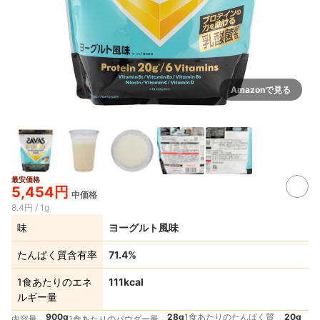
Amazonで見る
最安価格
5,454円
中価格
8.4円 / 1g
味
ヨーグルト風味
たんぱく質含有率
71.4%
1食あたりのエネ
111kcal
ルギー量
900g
28g
1食あたりのたんぱく質
20g
内容量
1食あたりのパウダー量