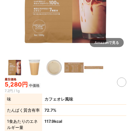
Amazonで見る
最安価格
5,280円
中価格
7.2円 / 1g
味
カフェオレ風味
たんぱく質含有率
72.7%
1食あたりのエネ
117.9kcal
ルギー量