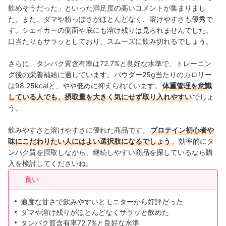
飲めそうだった」といった満足度の高いコメントが集まりまし
た。また、ダマや粉っぽさがほとんどなく、溶けやすさも優秀で
す。シェイカーの側面や底にも溶け残りは見られませんでした。
口当たりもサラッとしており、スムーズに飲み切れるでしょう。
さらに、タンパク質含有率は72.7%と良好な水準で、トレーニン
グ後の栄養補給に適しています。パウダー25g当たりのカロリー
は98.25kcalと、やや低めに抑えられています。
体重管理を意識
している人でも、摂取量を大きく気にせず取り入れやすい
でしょ
う。
飲みやすさと溶けやすさに優れた商品です。
プロテイン初心者や
味にこだわりたい人にはよい選択肢になるでしょう
。効率的にタ
ンパク質を摂取しながら、継続しやすい商品を探しているなら購
入を検討してくださいね。
良い
適度な甘さで飲みやすいとモニターから好評だった
ダマや溶け残りがほとんどなくサラッと飲めた
タンパク質含有率72.7%と良好な水準