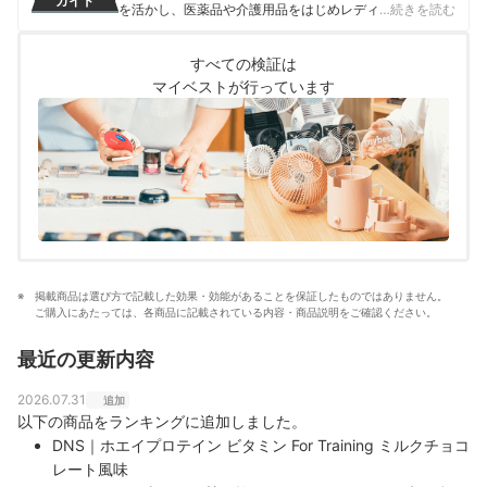
ガイド
を活かし、医薬品や介護用品をはじめレディースインナ
…続きを読む
ーや寝具にいたるまで、1000商品以上に及ぶヘルスケア
系の商材の検証に携わっている。
すべての検証は
奥冨舞のプロフィール
マイベストが行っています
掲載商品は選び方で記載した効果・効能があることを保証したものではありません。
ご購入にあたっては、各商品に記載されている内容・商品説明をご確認ください。
最近の更新内容
2026.07.31
追加
以下の商品をランキングに追加しました。
DNS｜ホエイプロテイン ビタミン For Training ミルクチョコ
レート風味