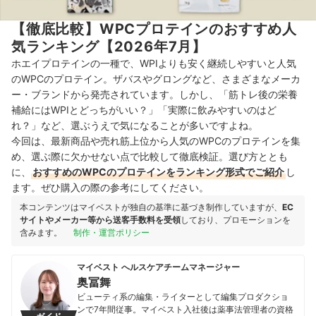
【徹底比較】WPCプロテインのおすすめ人
気ランキング【2026年7月】
ホエイプロテインの一種で、WPIよりも安く継続しやすいと人気
のWPCのプロテイン。ザバスやグロングなど、さまざまなメーカ
ー・ブランドから発売されています。しかし、「筋トレ後の栄養
補給にはWPIとどっちがいい？」「実際に飲みやすいのはど
れ？」など、選ぶうえで気になることが多いですよね。
今回は、最新商品や売れ筋上位から人気のWPCのプロテインを集
め、選ぶ際に欠かせない点で比較して徹底検証。選び方ととも
に、
おすすめのWPCのプロテインをランキング形式でご紹介
し
ます。ぜひ購入の際の参考にしてください。
本コンテンツはマイベストが独自の基準に基づき制作していますが、
EC
サイトやメーカー等から送客手数料を受領
しており、プロモーションを
含みます。
制作・運営ポリシー
マイベスト へルスケアチームマネージャー
奥冨舞
ビューティ系の編集・ライターとして編集プロダクショ
ンで7年間従事。マイベスト入社後は薬事法管理者の資格