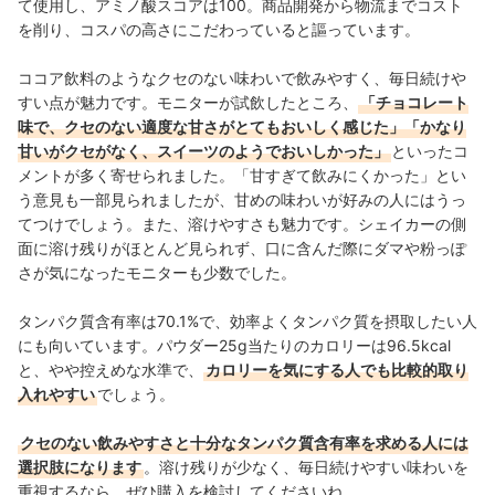
て使用し、アミノ酸スコアは100。商品開発から物流までコスト
を削り、コスパの高さにこだわっていると謳っています。
ココア飲料のようなクセのない味わいで飲みやすく、毎日続けや
すい点が魅力です。モニターが試飲したところ、
「チョコレート
味で、クセのない適度な甘さがとてもおいしく感じた」「かなり
甘いがクセがなく、スイーツのようでおいしかった」
といったコ
メントが多く寄せられました。「甘すぎて飲みにくかった」とい
う意見も一部見られましたが、甘めの味わいが好みの人にはうっ
てつけでしょう。また、溶けやすさも魅力です。シェイカーの側
面に溶け残りがほとんど見られず、口に含んだ際にダマや粉っぽ
さが気になったモニターも少数でした。
タンパク質含有率は70.1%で、効率よくタンパク質を摂取したい人
にも向いています。パウダー25g当たりのカロリーは96.5kcal
と、やや控えめな水準で、
カロリーを気にする人でも比較的取り
入れやすい
でしょう。
クセのない飲みやすさと十分なタンパク質含有率を求める人には
選択肢になります
。溶け残りが少なく、毎日続けやすい味わいを
重視するなら、ぜひ購入を検討してくださいね。