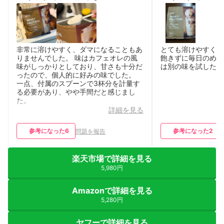
非常に溶けやすく、ダマになることもあ
とても溶けやすく味
りませんでした。 味はカフェオレの風
飽きずに毎日のめる
味がしっかりとしており、甘さも十分だ
は別の味を試したい
ったので、個人的に好みの味でした。
一点、付属のスプーンで3杯分を計量す
る必要があり、やや手間だと感じまし
た。
詳細を見る
参考になった
6
参考になった
2
問題を報告
楽天市場で詳細を見る
5,980円
Amazonで詳細を見る
5,280円
ヤフーで詳細を見る