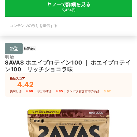
ヤフーで詳細を見る
5,454円
コンテンツの誤りを送信する
2位
検証4位
明治
SAVAS
ホエイプロテイン100
｜
ホエイプロテイ
ン100 リッチショコラ味
検証スコア
4.42
美味しさ
4.90
｜
溶けやすさ
4.85
｜
タンパク質含有率の高さ
3.97