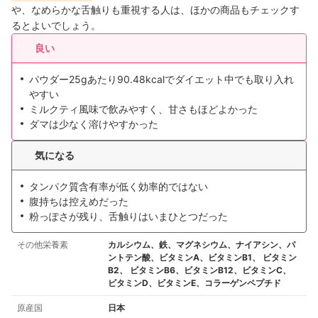
や、なめらかな舌触りも重視する人は、ほかの商品もチェックす
るとよいでしょう。
良い
パウダー25gあたり90.48kcalでダイエット中でも取り入れ
やすい
ミルクティ風味で飲みやすく、甘さもほどよかった
ダマは少なく溶けやすかった
気になる
タンパク質含有率が低く効率的ではない
腹持ちは控えめだった
粉っぽさが残り、舌触りはいまひとつだった
その他栄養素
カルシウム、鉄、マグネシウム、ナイアシン、パ
ントテン酸、ビタミンA、ビタミンB1、 ビタミン
B2、 ビタミンB6、ビタミンB12、ビタミンC、
ビタミンD、ビタミンE、コラーゲンペプチド
原産国
日本