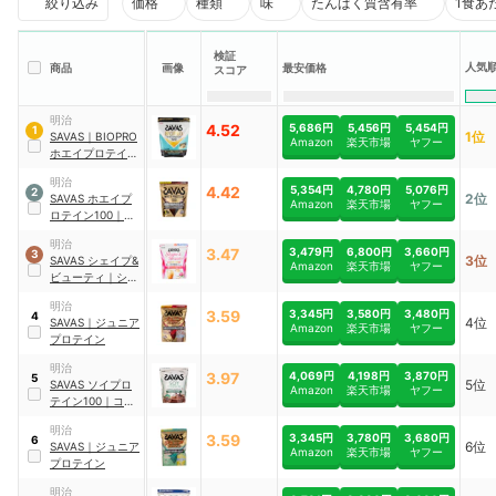
絞り込み
価格
種類
味
たんぱく質含有率
1食あ
検証
人気
商品
画像
最安価格
スコア
明治
4.52
5,686円
5,456円
5,454円
1
1位
SAVAS
｜
BIOPRO
Amazon
楽天市場
ヤフー
ホエイプロテイン
100 ヨーグルト風
明治
味
4.42
5,354円
4,780円
5,076円
2
2位
SAVAS
ホエイプ
Amazon
楽天市場
ヤフー
ロテイン100
｜
ホ
エイプロテイン
明治
100 リッチショ
3.47
3,479円
6,800円
3,660円
3
3位
SAVAS
シェイプ&
コラ味
Amazon
楽天市場
ヤフー
ビューティ
｜
シェ
イプ&ビューティ
明治
3.59
3,345円
3,580円
3,480円
4
4位
SAVAS
｜
ジュニア
Amazon
楽天市場
ヤフー
プロテイン
明治
3.97
4,069円
4,198円
3,870円
5
5位
SAVAS
ソイプロ
Amazon
楽天市場
ヤフー
テイン100
｜
ココ
ア味
明治
3.59
3,345円
3,780円
3,680円
6
6位
SAVAS
｜
ジュニア
Amazon
楽天市場
ヤフー
プロテイン
明治