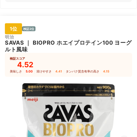
1位
検証2位
明治
SAVAS
｜
BIOPRO ホエイプロテイン100 ヨーグ
ルト風味
検証スコア
4.52
美味しさ
5.00
｜
溶けやすさ
4.41
｜
タンパク質含有率の高さ
4.15