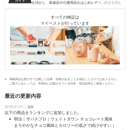
ガイド
を活かし、医薬品や介護用品をはじめレディースインナ
…続きを読む
ーや寝具にいたるまで、1000商品以上に及ぶヘルスケア
系の商材の検証に携わっている。
すべての検証は
奥冨舞のプロフィール
マイベストが行っています
掲載商品は選び方で記載した効果・効能があることを保証したものではありません。
ご購入にあたっては、各商品に記載されている内容・商品説明をご確認ください。
最近の更新内容
2026.07.31
追加
以下の商品をランキングに追加しました。
明治｜ザバスプロ｜ウェイトダウン チョコレート風味
まろやかなチョコ風味とカロリーの低さで続けやすい｜