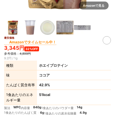
Amazonで見る
最安価格
Amazonでタイムセール中！
3,345円
32%OFF
参考価格：
4,899円
9.2円 / 1g
種類
ホエイプロテイン
味
ココア
たんぱく質含有率
42.9%
1食あたりのエネ
51kcal
ルギー量
WPC
840g
14g
製法
内容量
1食あたりのパウダー量
1食あたりのたんぱく質
6g
4.9g
1食あたりの炭水化物量