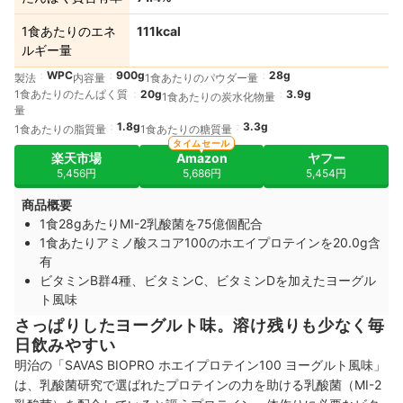
1食あたりのエネ
111kcal
ルギー量
WPC
900g
28g
製法
内容量
1食あたりのパウダー量
1食あたりのたんぱく質
20g
3.9g
1食あたりの炭水化物量
量
1.8g
3.3g
1食あたりの脂質量
1食あたりの糖質量
タイムセール
楽天市場
Amazon
ヤフー
5,456円
5,686円
5,454円
商品概要
1食28gあたりMI-2乳酸菌を75億個配合
1食あたりアミノ酸スコア100のホエイプロテインを20.0g含
有
ビタミンB群4種、ビタミンC、ビタミンDを加えたヨーグル
ト風味
さっぱりしたヨーグルト味。溶け残りも少なく毎
日飲みやすい
明治の「SAVAS BIOPRO ホエイプロテイン100 ヨーグルト風味」
は、乳酸菌研究で選ばれたプロテインの力を助ける乳酸菌（MI-2