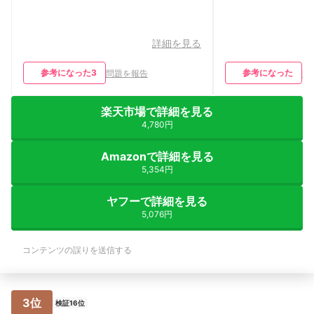
詳細を見る
参考になった
3
参考になった
問題を報告
問
楽天市場で詳細を見る
4,780円
Amazonで詳細を見る
5,354円
ヤフーで詳細を見る
5,076円
コンテンツの誤りを送信する
3位
検証16位