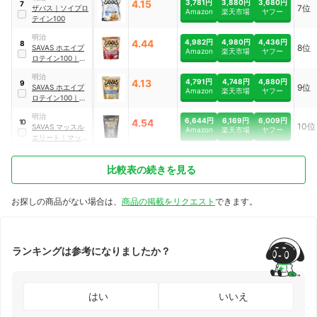
4.15
3,781円
3,880円
3,680円
7
7位
ザバス
｜
ソイプロ
Amazon
楽天市場
ヤフー
テイン100
明治
4.44
4,982円
4,980円
4,436円
8
8位
SAVAS
ホエイプ
Amazon
楽天市場
ヤフー
ロテイン100
｜
ホ
エイプロテイン
明治
ストロベリー味
4.13
4,791円
4,748円
4,880円
9
9位
SAVAS
ホエイプ
Amazon
楽天市場
ヤフー
ロテイン100
｜
ホ
エイプロテイン バ
明治
ニラアイスクリー
6,644円
6,169円
6,009円
4.54
10
10位
SAVAS
マッスル
ム風味
Amazon
楽天市場
ヤフー
エリート
｜
マッス
ルエリート チョコ
レート風味
比較表の続きを見る
お探しの商品がない場合は、
商品の掲載をリクエスト
できます。
ランキングは参考になりましたか？
はい
いいえ