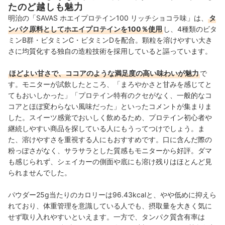
たのど越しも魅力
明治の「SAVAS ホエイプロテイン100 リッチショコラ味」は、
タ
ンパク原料としてホエイプロテインを100％使用
し、4種類のビタ
ミンB群・ビタミンC・ビタミンDを配合。顆粒を溶けやすい大き
さに均質化する独自の造粒技術を採用していると謳っています。
ほどよい甘さで、ココアのような満足度の高い味わいが魅力
で
す。モニターが試飲したところ、「まろやかさと甘みを感じてと
てもおいしかった」「プロテイン特有のクセがなく、一般的なコ
コアとほぼ変わらない風味だった」といったコメントが集まりま
した。スイーツ感覚でおいしく飲めるため、プロテイン初心者や
継続しやすい商品を探している人にもうってつけでしょう。ま
た、溶けやすさを重視する人にもおすすめです。口に含んだ際の
粉っぽさがなく、サラサラとした質感もモニターから好評。ダマ
も感じられず、シェイカーの側面や底にも溶け残りはほとんど見
られませんでした。
パウダー25g当たりのカロリーは96.43kcalと、やや低めに抑えら
れており、体重管理を意識している人でも、摂取量を大きく気に
せず取り入れやすいといえます。一方で、タンパク質含有率は