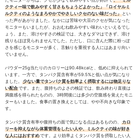
クティー味で飲みやすく甘さもちょうどよかった」「ロイヤルミ
ルクティのようなまろやかでやさしいクセのない味だった」
とい
った声があがりました。なかには苦味や大豆のクセが気になった
モニターもいましたが、おおむね飲みやすい味わいといえるでし
ょう。また、溶けやすさの検証では、大きなダマはできず、溶け
残りもほぼ見られませんでした。ただし、口に含んだ際に粉っぽ
さを感じるモニターが多く、舌触りを重視する人にはあまり向い
ていません。
パウダー25g当たりのカロリーは90.48kcalと、低めに抑えられて
います。一方で、タンパク質含有率が59.5%と低い点が気になり
ました。
少ない量でタンパク質を効率よく摂取するには物足りな
い配合
です。また、腹持ちのよさの検証では、飲み終わり直後は
満腹感を得られたものの、3時間後には多少の空腹感を覚えたモニ
ターもいました。食事の置き換えとしては、やや不向きな印象で
す。
タンパク質含有率や腹持ちの面で気になる点はあるものの、
カロ
リーを抑えながら体重管理をしたい人や、ミルクティの味が好き
な人にはおすすめ
です。より効率よくタンパク質を摂取したい人