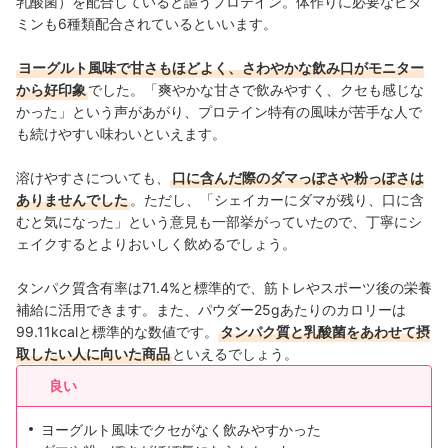
乳酸菌）を配合していると謳うプロテイン。体作りに必要なビタ
ミンも6種類配合されているといいます。
ヨーグルト風味で甘さもほどよく、さわやかな飲み口がモニター
から好印象
でした。「爽やかな甘さで飲みやすく、クセも感じな
かった」という声があがり、プロテイン特有の風味が苦手な人で
も続けやすい味わいといえます。
溶けやすさについても、
口に含んだ際のダマっぽさや粉っぽさは
ありませんでした
。ただし、「シェイカーにダマが残り、口に含
むと気になった」という意見も一部挙がっていたので、丁寧にシ
ェイクするとよりおいしく飲めるでしょう。
タンパク質含有率は71.4%と標準的で、筋トレやスポーツ後の栄養
補給に活用できます。また、パウダー25gあたりのカロリーは
99.11kcalと標準的な数値です。
タンパク質と乳酸菌をあわせて摂
取したい人に向いた商品
といえるでしょう。
良い
ヨーグルト風味でクセがなく飲みやすかった