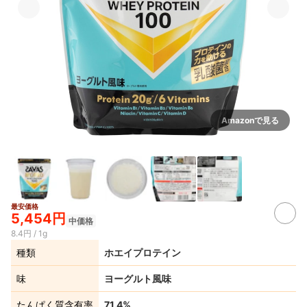
Amazonで見る
最安価格
5,454円
中価格
8.4円 / 1g
種類
ホエイプロテイン
味
ヨーグルト風味
たんぱく質含有率
71.4%