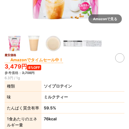
Amazonで見る
最安価格
Amazonでタイムセール中！
3,479円
8%OFF
参考価格：
3,798円
6.3円 / 1g
種類
ソイプロテイン
味
ミルクティー
たんぱく質含有率
59.5%
1食あたりのエネ
76kcal
ルギー量