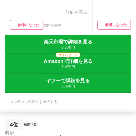
詳細を見る
参考になった
参考になった
問題を報告
問
楽天市場で詳細を見る
6,800円
タイムセール
Amazonで詳細を見る
3,479円
ヤフーで詳細を見る
3,660円
コンテンツの誤りを送信する
4位
検証14位
明治