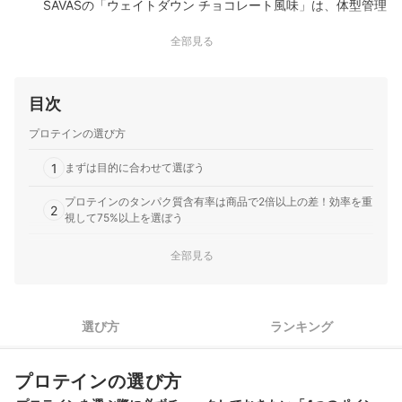
SAVASの「ウェイトダウン チョコレート風味」は、体型管理
を意識する人のタンパク質補給に向けた大豆プロテインで、
全部見る
ダイエット中でも取り入れやすいまろやかなチョコレート風
味が特徴。毎日続けたい人に向けた商品といえます。美味し
さについては、モニターから…
目次
明治｜ザバス｜ソイプロテイン100
紅茶が香るミルクティー味で飲みやすく、低カロリーも魅力
プロテインの選び方
｜明治の「ザバス ソイプロテイン100」は大豆を原料にした
ソイプロテインで紅茶の香りを活かしたと謳うミルクティー
1
まずは目的に合わせて選ぼう
味が特徴のプロテインです。運動後はもちろん、間食や朝食
でのタンパク質補給にも取り入れやすいと謳っています。ミ
プロテインのタンパク質含有率は商品で2倍以上の差！効率を重
2
視して75%以上を選ぼう
ルクティー風味の飲みやすさには…
3
コスパで選ぶならタンパク質1gあたりの金額で比較しよう
全部見る
4
ダマになりにくく、粉っぽさが少ないものを選ぼう
選び方
ランキング
ザバスのプロテイン全16商品おすすめ人気ランキング
売れ筋の人気ザバスのプロテイン全16商品を徹底比較！
プロテインの選び方
ザバスのプロテインの売れ筋ランキングもチェック！