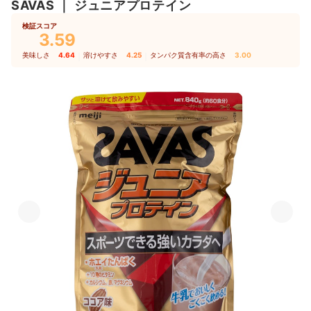
SAVAS
｜
ジュニアプロテイン
検証スコア
3.59
美味しさ
4.64
｜
溶けやすさ
4.25
｜
タンパク質含有率の高さ
3.00