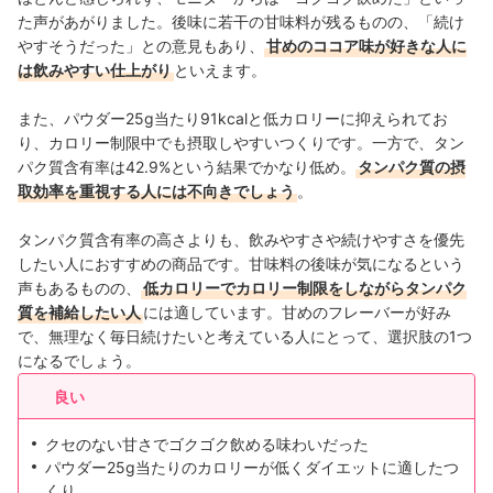
た声があがりました。後味に若干の甘味料が残るものの、「続け
やすそうだった」との意見もあり、
甘めのココア味が好きな人に
は飲みやすい仕上がり
といえます。
また、パウダー25g当たり91kcalと低カロリーに抑えられてお
り、カロリー制限中でも摂取しやすいつくりです。一方で、タン
パク質含有率は42.9%という結果でかなり低め。
タンパク質の摂
取効率を重視する人には不向きでしょう
。
タンパク質含有率の高さよりも、飲みやすさや続けやすさを優先
したい人におすすめの商品です。甘味料の後味が気になるという
声もあるものの、
低カロリーでカロリー制限をしながらタンパク
質を補給したい人
には適しています。甘めのフレーバーが好み
で、無理なく毎日続けたいと考えている人にとって、選択肢の1つ
になるでしょう。
良い
クセのない甘さでゴクゴク飲める味わいだった
パウダー25g当たりのカロリーが低くダイエットに適したつ
くり