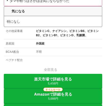
ダマや粉っぽさがほぼ気にならなかった
気になる
特になし
その他栄養素
ビタミンC、ナイアシン、ビタミンB6、ビタミン
B2、ビタミンB1、ビタミンD、乳酸菌、
原産国
外国産
BCAA配合
不明
ペプチド配合
全部見る
楽天市場で詳細を見る
5,456円
タイムセール
Amazonで詳細を見る
5,686円