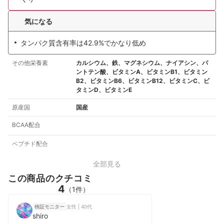
気になる
タンパク質含有率は42.9%でかなり低め
その他栄養素
カルシウム、鉄、マグネシウム、ナイアシン、パ
ントテン酸、ビタミンA、ビタミンB1、ビタミン
B2、ビタミンB6、ビタミンB12、ビタミンC、ビ
タミンD、ビタミンE
原産国
国産
BCAA配合
ペプチド配合
全部見る
この商品のクチコミ
4
（1件）
女性 | 40代
検証モニター
shiro