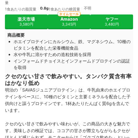
量
0.8g
不明
1食あたりの脂質量
1食あたりの糖質量
タイムセール
楽天市場
Amazon
ヤフー
3,580円
3,345円
3,480円
商品概要
ホエイプロテインにカルシウム、鉄、マグネシウム、10種の
ビタミンを配合した栄養機能食品
水や牛乳に溶かすための造粒技術を採用
インフォームドチョイスとインフォームドプロテインの認証
を取得
クセのない甘さで飲みやすい。タンパク質含有率
はかなり低め
明治の「SAVASジュニアプロテイン」は、牛乳由来のホエイプロ
テインをベースに、10種のビタミンと主要ミネラルを配合した子
供向けと謳うプロテインです。1杯あたりたんぱく質6gを含んで
います。
クセのない甘さで飲みやすい味わいが、この商品の大きな魅力で
す。美味しさの検証では、ココアの甘さが際立ちながらもクセが
ほとんど感じられず、モニターからは「ゴクゴク飲めた」といっ