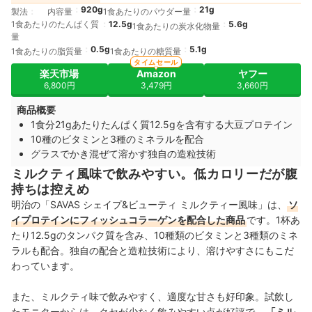
920g
21g
製法
内容量
1食あたりのパウダー量
1食あたりのたんぱく質
12.5g
5.6g
1食あたりの炭水化物量
量
0.5g
5.1g
1食あたりの脂質量
1食あたりの糖質量
タイムセール
楽天市場
Amazon
ヤフー
6,800円
3,479円
3,660円
商品概要
1食分21gあたりたんぱく質12.5gを含有する大豆プロテイン
10種のビタミンと3種のミネラルを配合
グラスでかき混ぜて溶かす独自の造粒技術
ミルクティ風味で飲みやすい。低カロリーだが腹
持ちは控えめ
明治の「SAVAS シェイプ&ビューティ ミルクティー風味」は、
ソ
イプロテインにフィッシュコラーゲンを配合した商品
です。1杯あ
たり12.5gのタンパク質を含み、10種類のビタミンと3種類のミネ
ラルも配合。独自の配合と造粒技術により、溶けやすさにもこだ
わっています。
また、ミルクティ味で飲みやすく、適度な甘さも好印象。試飲し
たモニターからは、クセが少なく飲みやすい点が好評で
、「ミル