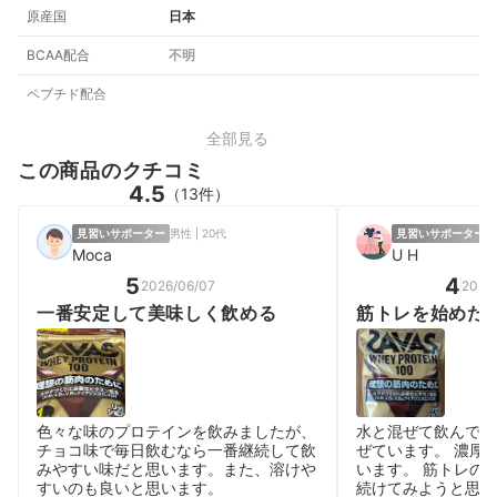
原産国
日本
BCAA配合
不明
ペプチド配合
全部見る
この商品のクチコミ
4.5
（13件）
見習いサポーター
男性 | 20代
見習いサポーター
男
Moca
U H
5
4
2026/06/07
2026
一番安定して美味しく飲める
筋トレを始めた
色々な味のプロテインを飲みましたが、
水と混ぜて飲んでい
チョコ味で毎日飲むなら一番継続して飲
ぜています。 濃厚
みやすい味だと思います。また、溶けや
います。 筋トレの
すいのも良いと思います。
続けてみようと思い