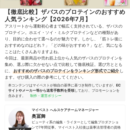
【徹底比較】ザバスのプロテインのおすすめ
人気ランキング【2026年7月】
アスリートから運動初心者まで幅広く支持されている、ザバスの
プロテイン。ホエイ・ソイ・ミルクプロテインなどの種類があ
り、目的に合わせて選べるのが魅力です。しかし、「筋トレ後に
おすすめなのはどれ？」「どの味がおすすめ？」など、気になる
ことはたくさんありますよね。
今回は、最新商品や売れ筋上位から人気のザバスのプロテインを
集め、選ぶ際に欠かせない点で比較して徹底検証。選び方ととも
に、
おすすめのザバスのプロテインをランキング形式でご紹介
し
ます。ぜひ購入の際の参考にしてください。
本コンテンツはマイベストが独自の基準に基づき制作していますが、
EC
サイトやメーカー等から送客手数料を受領
しており、プロモーションを
含みます。
制作・運営ポリシー
マイベスト へルスケアチームマネージャー
奥冨舞
ビューティ系の編集・ライターとして編集プロダクショ
ンで7年間従事。マイベスト入社後は薬事法管理者の資格