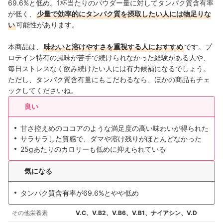
69.6%と低め。1杯当たりのパウダー量に対してタンパク質含有率
が低く、
少量で効率的にタンパク質を摂取したい人には物足りな
い
可能性があります。
本商品は、
味わいと溶けやすさを重視する人におすすめ
です。プ
ロテイン特有の風味が苦手で続けられなかった経験がある人や、
毎日ストレスなく飲み続けたい人には有力候補になるでしょう。
ただし、タンパク質含有量にもこだわるなら、ほかの商品もチェ
ックしてくださいね。
良い
甘さ控えめのココアのような満足度の高い味わいが得られた
サラサラした質感で、ダマや溶け残りがほとんどなかった
25gあたりのカロリーも低めに抑えられている
気になる
タンパク質含有率が69.6%とやや低め
その他栄養素
V.C、V.B2、V.B6、V.B1、ナイアシン、V.D