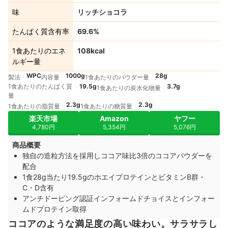
味
リッチショコラ
たんぱく質含有率
69.6%
1食あたりのエネ
108kcal
ルギー量
WPC
1000g
28g
製法
内容量
1食あたりのパウダー量
1食あたりのたんぱく質
19.5g
3.7g
1食あたりの炭水化物量
量
2.3g
2.3g
1食あたりの脂質量
1食あたりの糖質量
楽天市場
Amazon
ヤフー
4,780円
5,354円
5,076円
商品概要
独自の造粒方法を採用しココア味比3倍のココアパウダーを
配合
1食28g当たり19.5gのホエイプロテインとビタミンB群・
C・D含有
アンチドーピング認証インフォームドチョイスとインフォー
ムドプロテイン取得
ココアのような満足度の高い味わい。サラサラし